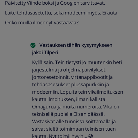
Päivitetty Viihde boksi ja Googlen tarvittavat.
Laite tehdasasetettu, sekä modeemi myös. Ei auta.
Onko muilla ilmennyt vastaavaa?
Vastauksen tähän kysymykseen
jakoi
Tilperi
Kyllä sain. Tein tietysti jo muutenkin heti
järjestelmä ja ohjelmapäivitykset,
johtoresetoinnit, virtanappibootit ja
tehdasasesukset plussapurkkiin ja
modeemiin. Lopulta tein vikailmoituksen
kautta ilmoituksen, ilman kallista
Omagurua ja muita numeroita. Vika oli
teknisellä puolella Elisan päässä.
Vastasivat alle tunnissa soittamalla ja
saivat sieltä toimimaan teknisen tuen
kautta. Nyt toimii hyvin... 😃