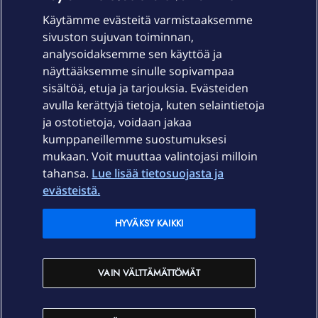
Käytämme evästeitä varmistaaksemme
sivuston sujuvan toiminnan,
Laitteet & liittymät
analysoidaksemme sen käyttöä ja
näyttääksemme sinulle sopivampaa
sisältöä, etuja ja tarjouksia. Evästeiden
Palvelut
avulla kerättyjä tietoja, kuten selaintietoja
ja ostotietoja, voidaan jakaa
Tuki
kumppaneillemme suostumuksesi
mukaan. Voit muuttaa valintojasi milloin
tahansa.
Lue lisää tietosuojasta ja
Ajankohtaista
evästeistä.
Elisa Oyj
HYVÄKSY KAIKKI
In English
VAIN VÄLTTÄMÄTTÖMÄT
På Svenska