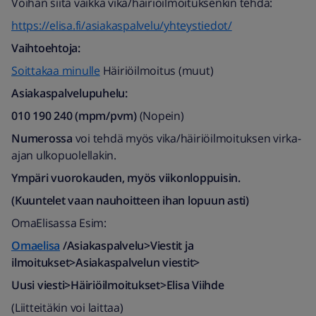
Voihan siitä vaikka vika/häiriöilmoituksenkin tehdä:
https://elisa.fi/asiakaspalvelu/yhteystiedot/
Vaihtoehtoja:
Soittakaa minulle
Häiriöilmoitus (muut)
Asiakaspalvelupuhelu:
010 190 240 (mpm/pvm)
​ (Nopein)
Numerossa
voi tehdä myös vika/häiriöilmoituksen virka-
ajan ulkopuolellakin.
Ympäri vuorokauden, myös viikonloppuisin.
(Kuuntelet vaan nauhoitteen ihan lopuun asti)
OmaElisassa Esim:
Omaelisa
/Asiakaspalvelu>Viestit ja
ilmoitukset>Asiakaspalvelun viestit>
Uusi viesti>Häiriöilmoitukset>Elisa Viihde
(Liitteitäkin voi laittaa)