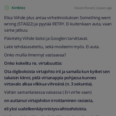
Kimblez
Forum|Forum|2 years ago
K
Elisa Viihde plus antaa virheilmoituksen Something went
wrong (STA022) ja pyytää RETRY. Ei kuitenkaan auta, vaan
sama jatkuu.
Päivitetty Viihde boksi ja Googlen tarvittavat.
Laite tehdasasetettu, sekä modeemi myös. Ei auta.
Onko muilla ilmennyt vastaavaa?
Onko kokeiltu ns. virtabuuttia:
Ota digiboksista virtajohto irti ja samalla kun kytket sen
takaisin kiinni, pidä virtanappia pohjassa kunnes
virtavalo alkaa vilkkua vihreänä (n. 3 sekuntia).
Vähän samanlaisessa vaivassa ( Eri virhe vaan)
on auttanut virtajohdon irroittaminen rasiasta,
eli yksi uudelleenkäynnistysvaihtoehdoista.