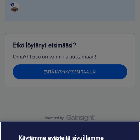
Etkö löytänyt etsimääsi?
OmaYhteisö on valmiina auttamaan!
ESITÄ KYSYMYKSESI TÄÄLLÄ!
OmaYhteisö-käyttöehdot
Accessibility statement
Käytämme evästeitä sivuillamme