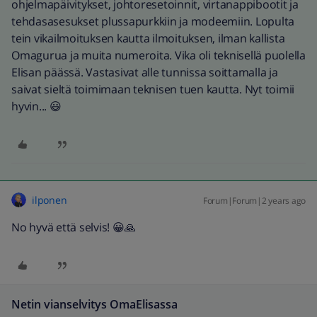
ohjelmapäivitykset, johtoresetoinnit, virtanappibootit ja
tehdasasesukset plussapurkkiin ja modeemiin. Lopulta
tein vikailmoituksen kautta ilmoituksen, ilman kallista
Omagurua ja muita numeroita. Vika oli teknisellä puolella
Elisan päässä. Vastasivat alle tunnissa soittamalla ja
saivat sieltä toimimaan teknisen tuen kautta. Nyt toimii
hyvin... 😃
ilponen
Forum|Forum|2 years ago
No hyvä että selvis! 😀🙏
Netin vianselvitys OmaElisassa