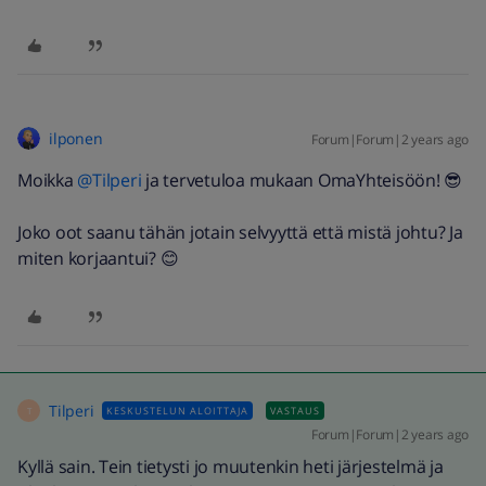
ilponen
Forum|Forum|2 years ago
Moikka
@Tilperi
ja tervetuloa mukaan OmaYhteisöön! 😎
Joko oot saanu tähän jotain selvyyttä että mistä johtu? Ja
miten korjaantui? 😊
Tilperi
KESKUSTELUN ALOITTAJA
VASTAUS
T
Forum|Forum|2 years ago
Kyllä sain. Tein tietysti jo muutenkin heti järjestelmä ja