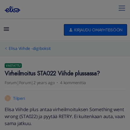
KIRJAUDU OMAYHTEISÖÖN
Elisa Viihde -digiboksit
VASTATTU
Virheilmoitus STA022 Viihde plussassa?
Forum|Forum|2 years ago
4 kommenttia
Tilperi
T
Elisa Viihde plus antaa virheilmoituksen Something went
wrong (STA022) ja pyytää RETRY. Ei kuitenkaan auta, vaan
sama jatkuu.