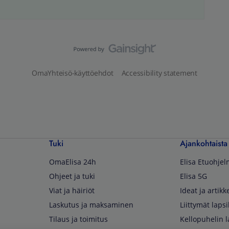
OmaYhteisö-käyttöehdot
Accessibility statement
Tuki
Ajankohtaista
OmaElisa 24h
Elisa Etuohje
Ohjeet ja tuki
Elisa 5G
Viat ja häiriöt
Ideat ja artikke
Laskutus ja maksaminen
Liittymät lapsi
Tilaus ja toimitus
Kellopuhelin l