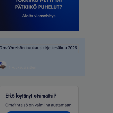
OmaYhteisön kuukausikirje kesäkuu 2026
1 kuukausi sitten
Etkö löytänyt etsimääsi?
OmaYhteisö on valmiina auttamaan!