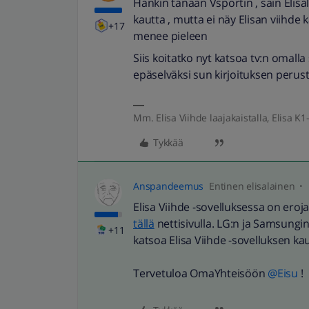
Hankin tänään Vsportin , sain Elis
kautta , mutta ei näy Elisan viihde
+17
menee pieleen
Siis koitatko nyt katsoa tv:n omalla
epäselväksi sun kirjoituksen perust
Mm. Elisa Viihde laajakaistalla, Elisa K1-
Tykkää
Anspandeemus
Entinen elisalainen
Elisa Viihde -sovelluksessa on eroja
tällä
nettisivulla. LG:n ja Samsungin 
+11
katsoa Elisa Viihde -sovelluksen kau
Tervetuloa OmaYhteisöön ​
@Eisu
!