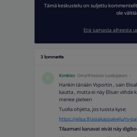
Tämä keskustelu on suljettu kommenteilta.
ole vältt
Etsi samasta aiheesta 
3 kommenttia
Kimblez
OmaYhteisön luottojäsen
K
Hankin tänään Vsportin , sain Elis
kautta , mutta ei näy Elisan viihde
menee pieleen
Tuolla ohjetta, jos tuosta kyse:
https://elisa.fi/asiakaspalvelu/tv-
Tilaamani kanavat eivät näy digibo