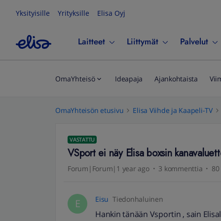
Yksityisille
Yrityksille
Elisa Oyj
Laitteet
Liittymät
Palvelut
OmaYhteisö
Ideapaja
Ajankohtaista
Vii
OmaYhteisön etusivu
Elisa Viihde ja Kaapeli-TV
VASTATTU
VSport ei näy Elisa boxsin kanavaluet
Forum|Forum|1 year ago
3 kommenttia
80
Eisu
Tiedonhaluinen
E
Hankin tänään Vsportin , sain Elis