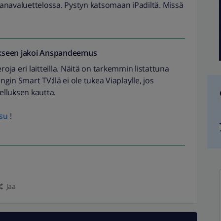
 kanavaluettelossa. Pystyn katsomaan iPadiltä. Missä
seen jakoi
Anspandeemus
roja eri laitteilla. Näitä on tarkemmin listattuna
ngin Smart TV:llä ei ole tukea Viaplaylle, jos
velluksen kautta.
su
!
Jaa