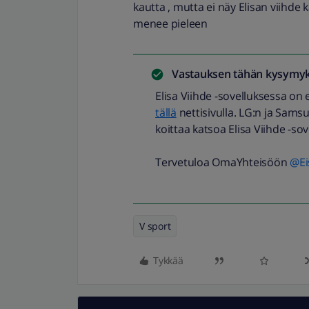
kautta , mutta ei näy Elisan viihde
menee pieleen
Vastauksen tähän kysymyk
Elisa Viihde -sovelluksessa on e
tällä
nettisivulla. LG:n ja Samsu
koittaa katsoa Elisa Viihde -so
Tervetuloa OmaYhteisöön ​
@Ei
V sport
Tykkää