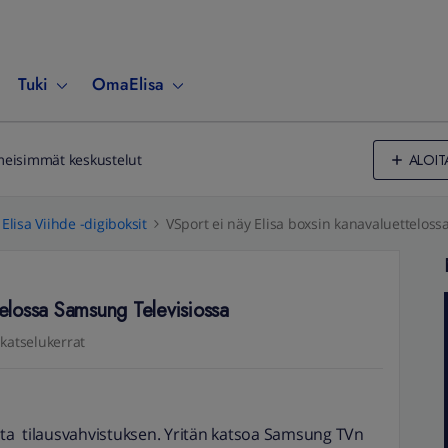
Tuki
OmaElisa
ALOIT
meisimmät keskustelut
Elisa Viihde -digiboksit
VSport ei näy Elisa boxsin kanavaluettelos
telossa Samsung Televisiossa
 katselukerrat
alta tilausvahvistuksen. Yritän katsoa Samsung TVn