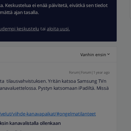
 Keskustelua ei enää päivitetä, eivätkä sen tiedot
ämättä ajan tasalla.
uudempi keskustelu
tai
aloita uusi.
Vanhin ensin
Forum|Forum|1 year ago
alta tilausvahvistuksen. Yritän katsoa Samsung TVn
 kanavaluettelossa. Pystyn katsomaan iPadiltä. Missä
palvelut/viihde-kanavapaikat/#ongelmatilanteet
ksin kanavalistalla ollenkaan