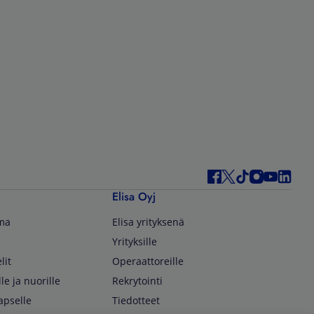
Elisa Oyj
lma
Elisa yrityksenä
Yrityksille
lit
Operaattoreille
lle ja nuorille
Rekrytointi
apselle
Tiedotteet