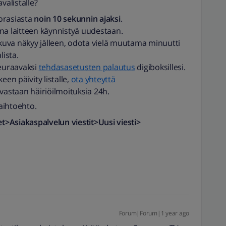
alistalle?
torasiasta
noin 10 sekunnin ajaksi
.
anna laitteen käynnistyä uudestaan.
-kuva näkyy jälleen, odota vielä muutama minuutti
lista.
seuraavaksi
tehdasasetusten palautus
digiboksillesi.
een päivity listalle,
ota yhteyttä
astaan häiriöilmoituksia 24h.
aihtoehto.
set>Asiakaspalvelun viestit>Uusi viesti>
Forum|Forum|1 year ago