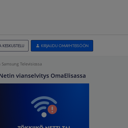
A KESKUSTELU
KIRJAUDU OMAYHTEISÖÖN
sa Samsung Televisiossa
Netin vianselvitys OmaElisassa