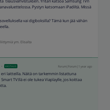
alta tilausvahvistuksen. Yritän katsoa Samsung TVn
 kanavaluettelossa. Pystyn katsomaan iPadiltä. Missä
 sovelluksella vai digiboksilla? Tämä kun jää vähän
eella.
liittymiä ym. Elisalta
Forum|Forum|1 year ago
VASTAUS
 eri laitteilla. Näitä on tarkemmin listattuna
Smart TV:llä ei ole tukea Viaplaylle, jos koittaa
tta.