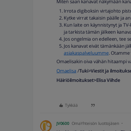
Miten saan kanavat näkymään kanav
Irrota digiboksin virtajohto pis
Kytke virrat takaisin päälle ja 
Kun laite on käynnistynyt ja TV
ja tarkista tämän jälkeen kanava
Jos ongelmia on edelleen, tee 
Jos kanavat eivät tämänkään jälk
asiakaspalveluumme
. Otamme v
Omaelisakin oiva vähän hitaampi v
Omaelisa
/
Tuki>Viestit ja ilmoituk
Häiriöilmoitukset>Elisa Viihde
Tykkää
JV0600
OmaYhteisön luottojäsen