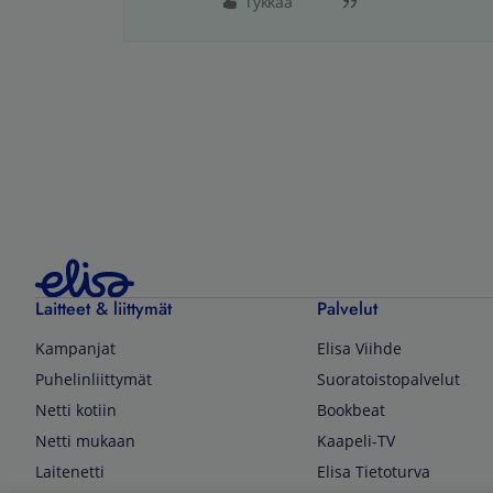
Tykkää
Laitteet & liittymät
Palvelut
Kampanjat
Elisa Viihde
Puhelinliittymät
Suoratoistopalvelut
Netti kotiin
Bookbeat
Netti mukaan
Kaapeli-TV
Laitenetti
Elisa Tietoturva