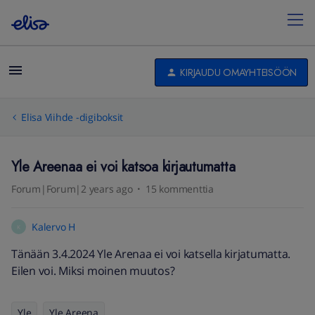
KIRJAUDU OMAYHTEISÖÖN
Elisa Viihde -digiboksit
Yle Areenaa ei voi katsoa kirjautumatta
Forum|Forum|2 years ago
15 kommenttia
Kalervo H
K
Tänään 3.4.2024 Yle Arenaa ei voi katsella kirjatumatta.
Eilen voi. Miksi moinen muutos?
Yle
Yle Areena