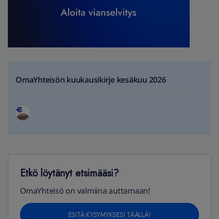
OmaYhteisön kuukausikirje kesäkuu 2026
Etkö löytänyt etsimääsi?
OmaYhteisö on valmiina auttamaan!
ESITÄ KYSYMYKSESI TÄÄLLÄ!