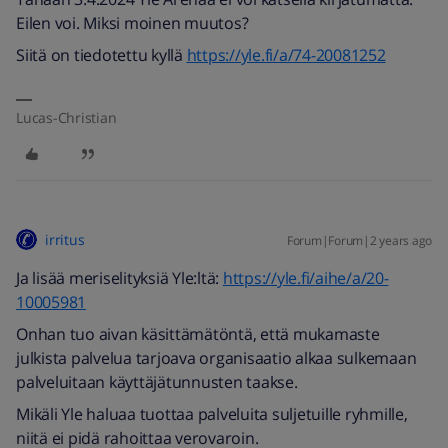
Eilen voi. Miksi moinen muutos?
Siitä on tiedotettu kyllä
https://yle.fi/a/74-20081252
Lucas-Christian
irritus
Forum|Forum|2 years ago
Ja lisää meriselityksiä Yle:ltä:
https://yle.fi/aihe/a/20-
10005981
Onhan tuo aivan käsittämätöntä, että mukamaste
julkista palvelua tarjoava organisaatio alkaa sulkemaan
palveluitaan käyttäjätunnusten taakse.
Mikäli Yle haluaa tuottaa palveluita suljetuille ryhmille,
niitä ei pidä rahoittaa verovaroin.