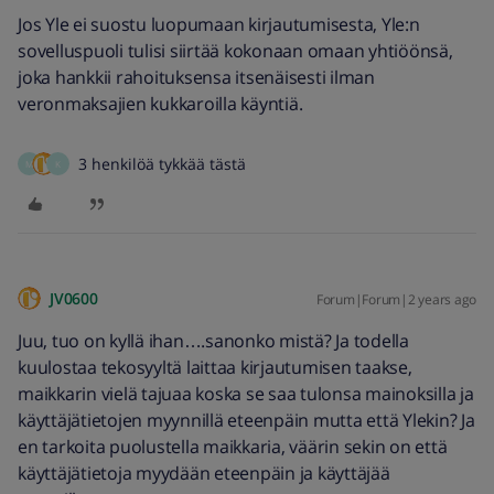
Jos Yle ei suostu luopumaan kirjautumisesta, Yle:n
sovelluspuoli tulisi siirtää kokonaan omaan yhtiöönsä,
joka hankkii rahoituksensa itsenäisesti ilman
veronmaksajien kukkaroilla käyntiä.
3 henkilöä tykkää tästä
M
K
JV0600
Forum|Forum|2 years ago
Juu, tuo on kyllä ihan….sanonko mistä? Ja todella
kuulostaa tekosyyltä laittaa kirjautumisen taakse,
maikkarin vielä tajuaa koska se saa tulonsa mainoksilla ja
käyttäjätietojen myynnillä eteenpäin mutta että Ylekin? Ja
en tarkoita puolustella maikkaria, väärin sekin on että
käyttäjätietoja myydään eteenpäin ja käyttäjää