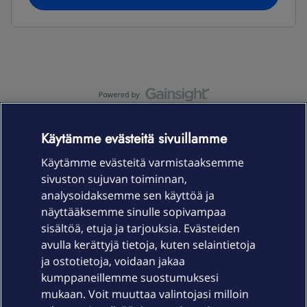
OmaYhteisö-käyttöehdot
Accessibility statement
Käytämme evästeitä sivuillamme
Käytämme evästeitä varmistaaksemme
sivuston sujuvan toiminnan,
Laitteet & liittymät
analysoidaksemme sen käyttöä ja
näyttääksemme sinulle sopivampaa
sisältöä, etuja ja tarjouksia. Evästeiden
Palvelut
avulla kerättyjä tietoja, kuten selaintietoja
ja ostotietoja, voidaan jakaa
Tuki
kumppaneillemme suostumuksesi
mukaan. Voit muuttaa valintojasi milloin