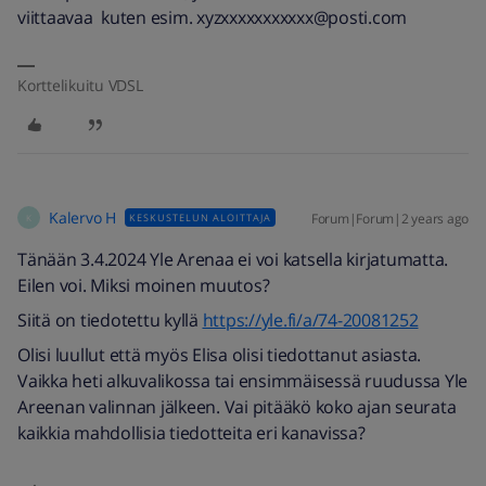
viittaavaa kuten esim. xyzxxxxxxxxxxx@posti.com
Korttelikuitu VDSL
Kalervo H
Forum|Forum|2 years ago
KESKUSTELUN ALOITTAJA
K
Tänään 3.4.2024 Yle Arenaa ei voi katsella kirjatumatta.
Eilen voi. Miksi moinen muutos?
Siitä on tiedotettu kyllä
https://yle.fi/a/74-20081252
Olisi luullut että myös Elisa olisi tiedottanut asiasta.
Vaikka heti alkuvalikossa tai ensimmäisessä ruudussa Yle
Areenan valinnan jälkeen. Vai pitääkö koko ajan seurata
kaikkia mahdollisia tiedotteita eri kanavissa?