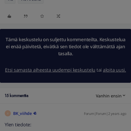
Tämä keskustelu on suljettu kommenteilta. Keskustelua
ei enää päivitetä, eivätkä sen tiedot ole välttämättä ajan
tasalla.
Etsi samasta aiheesta uudempi keskustelu
tai
aloita uusi.
15 kommenttia
Vanhin ensin
BK_viihde
Forum|Forum|2 years ago
B
Ylen tiedote: