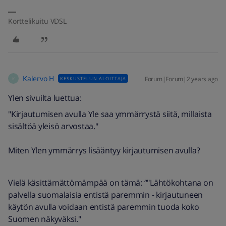
Korttelikuitu VDSL
Kalervo H
Forum|Forum|2 years ago
KESKUSTELUN ALOITTAJA
K
Ylen sivuilta luettua:
"Kirjautumisen avulla Yle saa ymmärrystä siitä, millaista
sisältöä yleisö arvostaa."
Miten Ylen ymmärrys lisääntyy kirjautumisen avulla?
Vielä käsittämättömämpää on tämä: “"Lähtökohtana on
palvella suomalaisia entistä paremmin - kirjautuneen
käytön avulla voidaan entistä paremmin tuoda koko
Suomen näkyväksi."