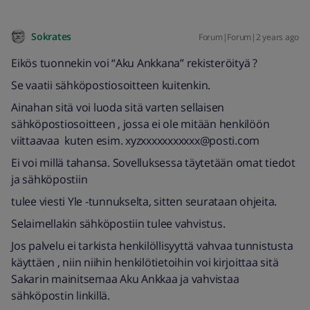
Sokrates
Forum|Forum|2 years ago
Eikös tuonnekin voi “Aku Ankkana” rekisteröityä ?
Se vaatii sähköpostiosoitteen kuitenkin.
Ainahan sitä voi luoda sitä varten sellaisen
sähköpostiosoitteen , jossa ei ole mitään henkilöön
viittaavaa kuten esim. xyzxxxxxxxxxxx@posti.com
Ei voi millä tahansa. Sovelluksessa täytetään omat tiedot
ja sähköpostiin
tulee viesti Yle -tunnukselta, sitten seurataan ohjeita.
Selaimellakin sähköpostiin tulee vahvistus.
Jos palvelu ei tarkista henkilöllisyyttä vahvaa tunnistusta
käyttäen , niin niihin henkilötietoihin voi kirjoittaa sitä
Sakarin mainitsemaa Aku Ankkaa ja vahvistaa
sähköpostin linkillä.