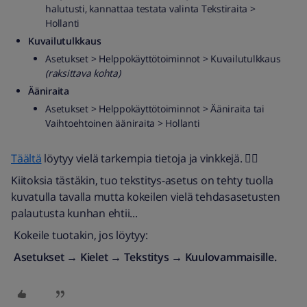
halutusti, kannattaa testata valinta Tekstiraita >
Hollanti
Kuvailutulkkaus
Asetukset > Helppokäyttötoiminnot > Kuvailutulkkaus
(raksittava kohta)
Ääniraita
Asetukset > Helppokäyttötoiminnot > Ääniraita tai
Vaihtoehtoinen ääniraita > Hollanti
Täältä
löytyy vielä tarkempia tietoja ja vinkkejä. 👍🏼
Kiitoksia tästäkin, tuo tekstitys-asetus on tehty tuolla
kuvatulla tavalla mutta kokeilen vielä tehdasasetusten
palautusta kunhan ehtii...
Kokeile tuotakin, jos löytyy:
Asetukset → Kielet → Tekstitys → Kuulovammaisille.