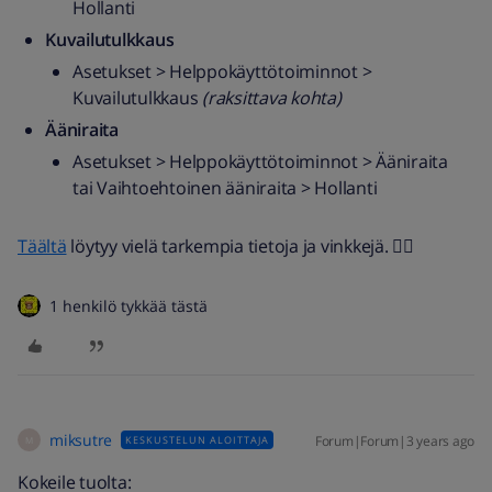
Hollanti
Kuvailutulkkaus
Asetukset > Helppokäyttötoiminnot >
Kuvailutulkkaus
(raksittava kohta)
Ääniraita
Asetukset > Helppokäyttötoiminnot > Ääniraita
tai Vaihtoehtoinen ääniraita > Hollanti
Täältä
löytyy vielä tarkempia tietoja ja vinkkejä. 👍🏼
1 henkilö tykkää tästä
miksutre
Forum|Forum|3 years ago
KESKUSTELUN ALOITTAJA
M
Kokeile tuolta: