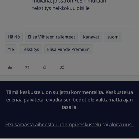
mukana, joissa on YLE:n mukaan
tekstitys heikkokuuloisille.
Häiriö
Elisa Viihteen tallenteet
Kanavat
suomi
Yle
Tekstitys
Elisa Viihde Premium
Tämä keskustelu on suljettu kommenteilta. Keskustelua
ei enää päivitetä, eivätkä sen tiedot ole välttämättä ajan
tasalla.
Etsi samasta aiheesta uudempi keskustelu
tai
aloita uusi.