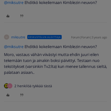
@miksutre
Ehditkö kokeilemaan Kimblezin neuvon?
miksutre
Forum|Forum|3 years ago
KESKUSTELUN ALOITTAJA
M
@miksutre
Ehditkö kokeilemaan Kimblezin neuvon?
Moro, vastaus vähän viivästyi mutta ehdin juuri eilen
tekemään tuon ja ainakin boksi päivittyi. Testaan nuo
tekstitykset (varsinkin Tv2:lta) kun menee tallennus sieltä,
palataan asiaan..
2 henkilöä tykkää tästä
K