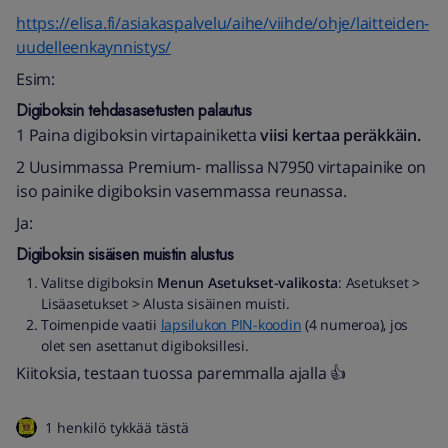
https://elisa.fi/asiakaspalvelu/aihe/viihde/ohje/laitteiden-
uudelleenkaynnistys/
Esim:
Digiboksin tehdasasetusten palautus
1 Paina digiboksin virtapainiketta
viisi kertaa peräkkäin.
2 Uusimmassa Premium- mallissa N7950 virtapainike on
iso painike digiboksin vasemmassa reunassa.
Ja:
Digiboksin sisäisen muistin alustus
Valitse digiboksin
Menun
Asetukset-valikosta
: Asetukset >
Lisäasetukset > Alusta sisäinen muisti.
Toimenpide vaatii
lapsilukon PIN-koodin
(4 numeroa), jos
olet sen asettanut digiboksillesi.
Kiitoksia, testaan tuossa paremmalla ajalla 👍
1 henkilö tykkää tästä