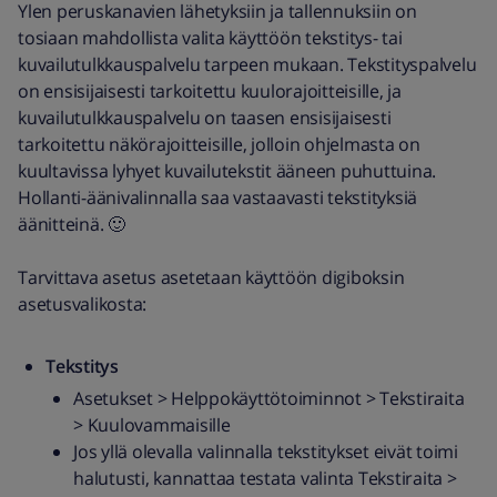
Ylen peruskanavien lähetyksiin ja tallennuksiin on
tosiaan mahdollista valita käyttöön tekstitys- tai
kuvailutulkkauspalvelu tarpeen mukaan. Tekstityspalvelu
on ensisijaisesti tarkoitettu kuulorajoitteisille, ja
kuvailutulkkauspalvelu on taasen ensisijaisesti
tarkoitettu näkörajoitteisille, jolloin ohjelmasta on
kuultavissa lyhyet kuvailutekstit ääneen puhuttuina.
Hollanti-äänivalinnalla saa vastaavasti tekstityksiä
äänitteinä. 🙂
Tarvittava asetus asetetaan käyttöön digiboksin
asetusvalikosta:
Tekstitys
Asetukset > Helppokäyttötoiminnot > Tekstiraita
> Kuulovammaisille
Jos yllä olevalla valinnalla tekstitykset eivät toimi
halutusti, kannattaa testata valinta Tekstiraita >