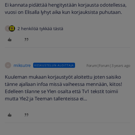
Ei kannata pidättää hengitystään korjausta odotellessa,
vuosi on Elisalla lyhyt aika kun korjauksista puhutaan.
2 henkilöä tykkää tästä
M
miksutre
Forum|Forum|3 years ago
KESKUSTELUN ALOITTAJA
M
Kuuleman mukaan korjaustyöt aloitettu joten saisiko
tänne ajallaan infoa missä vaiheessa mennään, kiitos!
Edelleen tilanne se Ylen osalta että Tv1 tekstit toimii
mutta Yle2 ja Teeman tallenteissa ei...