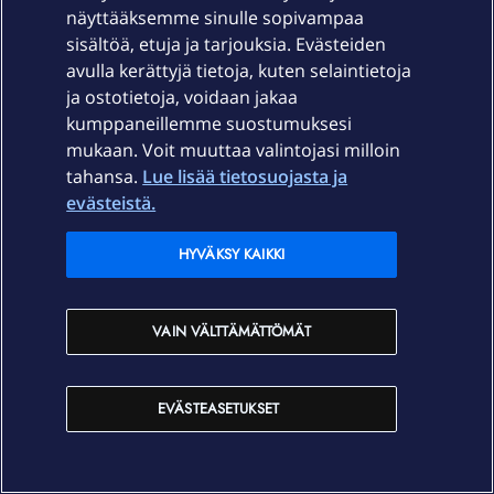
näyttääksemme sinulle sopivampaa
sisältöä, etuja ja tarjouksia. Evästeiden
avulla kerättyjä tietoja, kuten selaintietoja
ja ostotietoja, voidaan jakaa
kumppaneillemme suostumuksesi
OmaYhteisö-käyttöehdot
Accessibility statement
mukaan. Voit muuttaa valintojasi milloin
tahansa.
Lue lisää tietosuojasta ja
evästeistä.
Laitteet & liittymät
HYVÄKSY KAIKKI
Palvelut
VAIN VÄLTTÄMÄTTÖMÄT
Tuki
EVÄSTEASETUKSET
Ajankohtaista