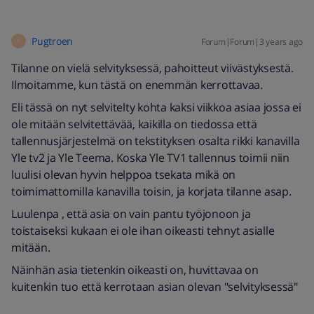
Pugtroen
Forum|Forum|3 years ago
P
Tilanne on vielä selvityksessä, pahoitteut viivästyksestä.
Ilmoitamme, kun tästä on enemmän kerrottavaa.
Eli tässä on nyt selvitelty kohta kaksi viikkoa asiaa jossa ei
ole mitään selvitettävää, kaikilla on tiedossa että
tallennusjärjestelmä on tekstityksen osalta rikki kanavilla
Yle tv2 ja Yle Teema. Koska Yle TV1 tallennus toimii niin
luulisi olevan hyvin helppoa tsekata mikä on
toimimattomilla kanavilla toisin, ja korjata tilanne asap.
Luulenpa , että asia on vain pantu työjonoon ja
toistaiseksi kukaan ei ole ihan oikeasti tehnyt asialle
mitään.
Näinhän asia tietenkin oikeasti on, huvittavaa on
kuitenkin tuo että kerrotaan asian olevan "selvityksessä"