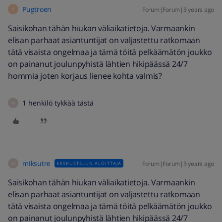
Pugtroen
Forum|Forum|3 years ago
P
Saisikohan tähän hiukan väliaikatietoja. Varmaankin
elisan parhaat asiantuntijat on valjastettu ratkomaan
tätä visaista ongelmaa ja tämä töitä pelkäämätön joukko
on painanut joulunpyhistä lähtien hikipäässä 24/7
hommia joten korjaus lienee kohta valmis?
1 henkilö tykkää tästä
M
miksutre
Forum|Forum|3 years ago
KESKUSTELUN ALOITTAJA
M
Saisikohan tähän hiukan väliaikatietoja. Varmaankin
elisan parhaat asiantuntijat on valjastettu ratkomaan
tätä visaista ongelmaa ja tämä töitä pelkäämätön joukko
on painanut joulunpyhistä lähtien hikipäässä 24/7