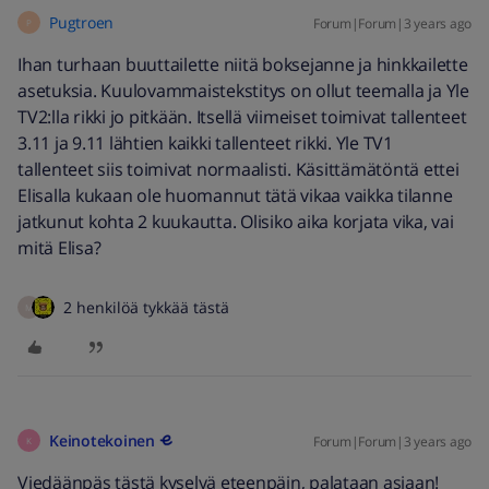
Pugtroen
Forum|Forum|3 years ago
P
Ihan turhaan buuttailette niitä boksejanne ja hinkkailette
asetuksia. Kuulovammaistekstitys on ollut teemalla ja Yle
TV2:lla rikki jo pitkään. Itsellä viimeiset toimivat tallenteet
3.11 ja 9.11 lähtien kaikki tallenteet rikki. Yle TV1
tallenteet siis toimivat normaalisti. Käsittämätöntä ettei
Elisalla kukaan ole huomannut tätä vikaa vaikka tilanne
jatkunut kohta 2 kuukautta. Olisiko aika korjata vika, vai
mitä Elisa?
2 henkilöä tykkää tästä
M
Keinotekoinen
Forum|Forum|3 years ago
K
Viedäänpäs tästä kyselyä eteenpäin, palataan asiaan!