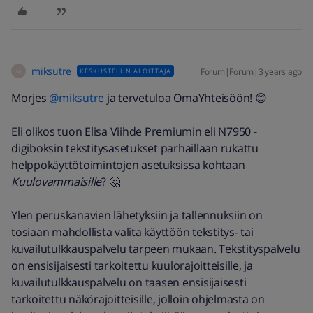
miksutre
Forum|Forum|3 years ago
KESKUSTELUN ALOITTAJA
M
Morjes
@miksutre
ja tervetuloa OmaYhteisöön! 😊
Eli olikos tuon Elisa Viihde Premiumin eli N7950 -
digiboksin tekstitysasetukset parhaillaan rukattu
helppokäyttötoimintojen asetuksissa kohtaan
Kuulovammaisille
? 🤔
Ylen peruskanavien lähetyksiin ja tallennuksiin on
tosiaan mahdollista valita käyttöön tekstitys- tai
kuvailutulkkauspalvelu tarpeen mukaan. Tekstityspalvelu
on ensisijaisesti tarkoitettu kuulorajoitteisille, ja
kuvailutulkkauspalvelu on taasen ensisijaisesti
tarkoitettu näkörajoitteisille, jolloin ohjelmasta on