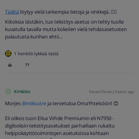
Täältä
löytyy vielä tarkempia tietoja ja vinkkejä. 👍🏼
Kiitoksia tästäkin, tuo tekstitys-asetus on tehty tuolla
kuvatulla tavalla mutta kokeilen vielä tehdasasetusten
palautusta kunhan ehtii...
1 henkilö tykkää tästä
Kimblez
Forum|Forum|3 years ago
K
Morjes
@miksutre
ja tervetuloa OmaYhteisöön! 😊
Eli olikos tuon Elisa Viihde Premiumin eli N7950 -
digiboksin tekstitysasetukset parhaillaan rukattu
helppokäyttötoimintojen asetuksissa kohtaan