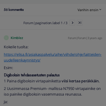
56 kommenttia
Vanhin ensin
Forum|pagination.label 1 / 3
Kimblez
Forum|Forum|3 years ago
K
Kokeile tuolta:
https://elisa.fi/asiakaspalvelu/aihe/viihde/ohje/laitteiden-
uudelleenkaynnistys/
Esim:
Digiboksin tehdasasetusten palautus
1 Paina digiboksin virtapainiketta
viisi kertaa peräkkäin.
2 Uusimmassa Premium- mallissa N7950 virtapainike on
iso painike digiboksin vasemmassa reunassa.
Ja: