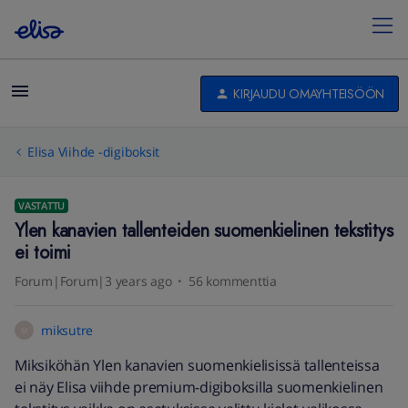
KIRJAUDU OMAYHTEISÖÖN
Elisa Viihde -digiboksit
VASTATTU
Ylen kanavien tallenteiden suomenkielinen tekstitys
ei toimi
Forum|Forum|3 years ago
56 kommenttia
miksutre
M
Miksiköhän Ylen kanavien suomenkielisissä tallenteissa
ei näy Elisa viihde premium-digiboksilla suomenkielinen