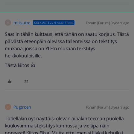
miksutre
Forum|Forum|3 years ago
KESKUSTELUN ALOITTAJA
M
Saatiin tähän kuittaus, että tähän on saatu korjaus. Tästä
päivästä eteenpäin olevissa tallenteissa on tekstitys
mukana, joissa on YLE:n mukaan tekstitys
heikkokuuloisille.
Tästä kiitos 👍
Pugtroen
Forum|Forum|3 years ago
P
Todellakin nyt näyttäisi olevan ainakin teeman puolella
kuulovammaistekstitys kunnossa ja vieläpä näin
nopeasti! Kiitos Elisa! Mutta ettei menisi liiaksi kehuiksi