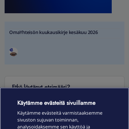
OmaYhteisön kuukausikirje kesäkuu 2026
Etkö löytänyt etsimääsi?
OmaYhteisö on valmiina auttamaan!
Käytämme evästeitä sivuillamme
ESITÄ KYSYMYKSESI TÄÄLLÄ!
Käytämme evästeitä varmistaaksemme
sivuston sujuvan toiminnan,
analysoidaksemme sen käyttöä ja