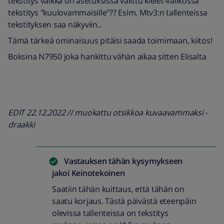
tekstitys vaikka on asetuksissa valittu kielet-valikossa
tekstitys "kuulovammaisille"?? Esim. Mtv3:n tallenteissa
tekstityksen saa näkyviin..
Tämä tärkeä ominaisuus pitäisi saada toimimaan, kiitos!
Boksina N7950 joka hankittu vähän aikaa sitten Elisalta
EDIT 22.12.2022 // muokattu otsikkoa kuvaavammaksi -
draakki
Vastauksen tähän kysymykseen
jakoi
Keinotekoinen
Saatiin tähän kuittaus, että tähän on
saatu korjaus. Tästä päivästä eteenpäin
olevissa tallenteissa on tekstitys