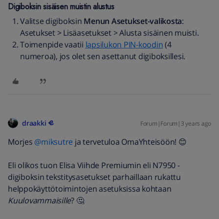
Digiboksin sisäisen muistin alustus
Valitse digiboksin
Menun
Asetukset-valikosta
:
Asetukset > Lisäasetukset > Alusta sisäinen muisti.
Toimenpide vaatii
lapsilukon PIN-koodin
(4
numeroa), jos olet sen asettanut digiboksillesi.
draakki
Forum|Forum|3 years ago
Morjes
@miksutre
ja tervetuloa OmaYhteisöön! 😊
Eli olikos tuon Elisa Viihde Premiumin eli N7950 -
digiboksin tekstitysasetukset parhaillaan rukattu
helppokäyttötoimintojen asetuksissa kohtaan
Kuulovammaisille
? 🤔