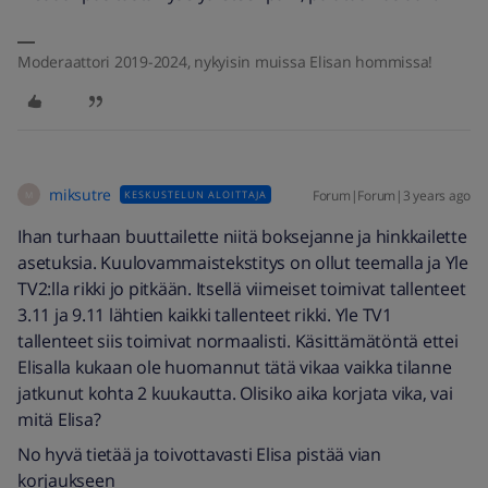
Moderaattori 2019-2024, nykyisin muissa Elisan hommissa!
miksutre
Forum|Forum|3 years ago
KESKUSTELUN ALOITTAJA
M
Ihan turhaan buuttailette niitä boksejanne ja hinkkailette
asetuksia. Kuulovammaistekstitys on ollut teemalla ja Yle
TV2:lla rikki jo pitkään. Itsellä viimeiset toimivat tallenteet
3.11 ja 9.11 lähtien kaikki tallenteet rikki. Yle TV1
tallenteet siis toimivat normaalisti. Käsittämätöntä ettei
Elisalla kukaan ole huomannut tätä vikaa vaikka tilanne
jatkunut kohta 2 kuukautta. Olisiko aika korjata vika, vai
mitä Elisa?
No hyvä tietää ja toivottavasti Elisa pistää vian
korjaukseen