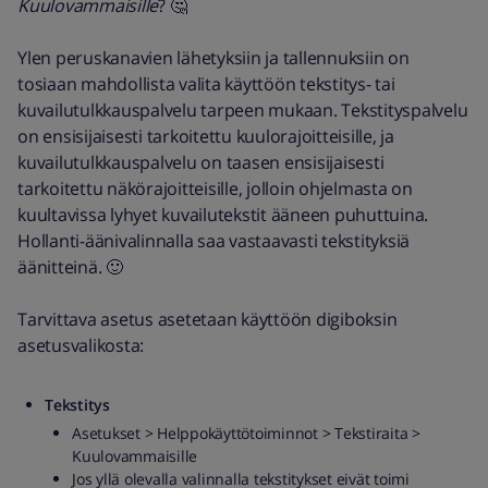
Kuulovammaisille
? 🤔
Ylen peruskanavien lähetyksiin ja tallennuksiin on
tosiaan mahdollista valita käyttöön tekstitys- tai
kuvailutulkkauspalvelu tarpeen mukaan. Tekstityspalvelu
on ensisijaisesti tarkoitettu kuulorajoitteisille, ja
kuvailutulkkauspalvelu on taasen ensisijaisesti
tarkoitettu näkörajoitteisille, jolloin ohjelmasta on
kuultavissa lyhyet kuvailutekstit ääneen puhuttuina.
Hollanti-äänivalinnalla saa vastaavasti tekstityksiä
äänitteinä. 🙂
Tarvittava asetus asetetaan käyttöön digiboksin
asetusvalikosta:
Tekstitys
Asetukset > Helppokäyttötoiminnot > Tekstiraita >
Kuulovammaisille
Jos yllä olevalla valinnalla tekstitykset eivät toimi