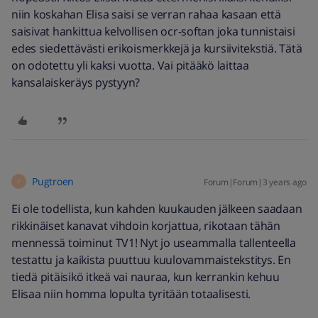
niin koskahan Elisa saisi se verran rahaa kasaan että
saisivat hankittua kelvollisen ocr-softan joka tunnistaisi
edes siedettävästi erikoismerkkejä ja kursiivitekstiä. Tätä
on odotettu yli kaksi vuotta. Vai pitääkö laittaa
kansalaiskeräys pystyyn?
Pugtroen
Forum|Forum|3 years ago
P
Ei ole todellista, kun kahden kuukauden jälkeen saadaan
rikkinäiset kanavat vihdoin korjattua, rikotaan tähän
mennessä toiminut TV1! Nyt jo useammalla tallenteella
testattu ja kaikista puuttuu kuulovammaistekstitys. E
n
tiedä pitäisikö itkeä vai nauraa, kun kerrankin kehuu
Elisaa niin homma lopulta tyritään totaalisesti.