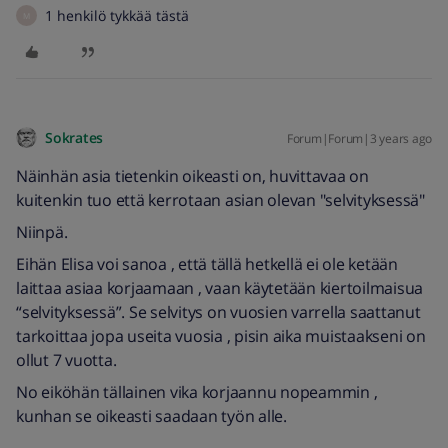
1 henkilö tykkää tästä
M
Sokrates
Forum|Forum|3 years ago
Näinhän asia tietenkin oikeasti on, huvittavaa on
kuitenkin tuo että kerrotaan asian olevan "selvityksessä"
Niinpä.
Eihän Elisa voi sanoa , että tällä hetkellä ei ole ketään
laittaa asiaa korjaamaan , vaan käytetään kiertoilmaisua
“selvityksessä”. Se selvitys on vuosien varrella saattanut
tarkoittaa jopa useita vuosia , pisin aika muistaakseni on
ollut 7 vuotta.
No eiköhän tällainen vika korjaannu nopeammin ,
kunhan se oikeasti saadaan työn alle.