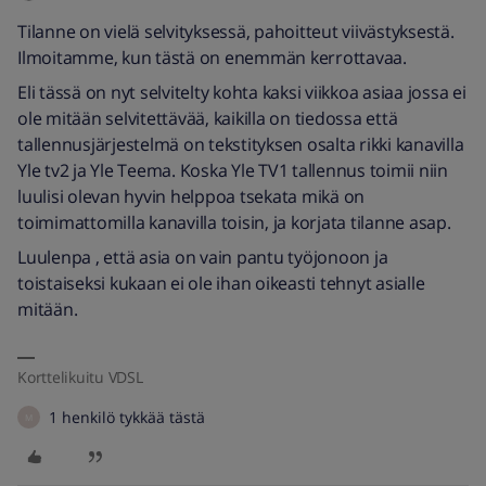
Tilanne on vielä selvityksessä, pahoitteut viivästyksestä.
Ilmoitamme, kun tästä on enemmän kerrottavaa.
Eli tässä on nyt selvitelty kohta kaksi viikkoa asiaa jossa ei
ole mitään selvitettävää, kaikilla on tiedossa että
tallennusjärjestelmä on tekstityksen osalta rikki kanavilla
Yle tv2 ja Yle Teema. Koska Yle TV1 tallennus toimii niin
luulisi olevan hyvin helppoa tsekata mikä on
toimimattomilla kanavilla toisin, ja korjata tilanne asap.
Luulenpa , että asia on vain pantu työjonoon ja
toistaiseksi kukaan ei ole ihan oikeasti tehnyt asialle
mitään.
Korttelikuitu VDSL
1 henkilö tykkää tästä
M