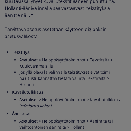
kuultavissa lyhyet kuvailutekstit ääneen puhuttuina.
Hollanti-äänivalinnalla saa vastaavasti tekstityksiä
äänitteinä. 🙂
Tarvittava asetus asetetaan käyttöön digiboksin
asetusvalikosta:
Tekstitys
Asetukset > Helppokäyttötoiminnot > Tekstiraita >
Kuulovammaisille
Jos yllä olevalla valinnalla tekstitykset eivät toimi
halutusti, kannattaa testata valinta Tekstiraita >
Hollanti
Kuvailutulkkaus
Asetukset > Helppokäyttötoiminnot > Kuvailutulkkaus
(raksittava kohta)
Ääniraita
Asetukset > Helppokäyttötoiminnot > Ääniraita tai
Vaihtoehtoinen ääniraita > Hollanti