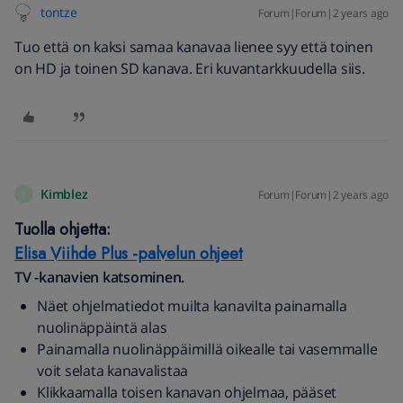
tontze
Forum|Forum|2 years ago
Tuo että on kaksi samaa kanavaa lienee syy että toinen
on HD ja toinen SD kanava. Eri kuvantarkkuudella siis.
Kimblez
Forum|Forum|2 years ago
K
Tuolla ohjetta:
Elisa Viihde Plus -palvelun ohjeet
TV -kanavien katsominen.
Näet ohjelmatiedot muilta kanavilta painamalla
nuolinäppäintä alas
Painamalla nuolinäppäimillä oikealle tai vasemmalle
voit selata kanavalistaa
Klikkaamalla toisen kanavan ohjelmaa, pääset