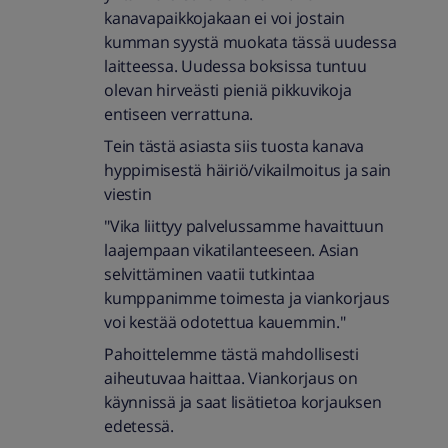
kanavapaikkojakaan ei voi jostain
kumman syystä muokata tässä uudessa
laitteessa. Uudessa boksissa tuntuu
olevan hirveästi pieniä pikkuvikoja
entiseen verrattuna.
Tein tästä asiasta siis tuosta kanava
hyppimisestä häiriö/vikailmoitus ja sain
viestin
"Vika liittyy palvelussamme havaittuun
laajempaan vikatilanteeseen. Asian
selvittäminen vaatii tutkintaa
kumppanimme toimesta ja viankorjaus
voi kestää odotettua kauemmin."
Pahoittelemme tästä mahdollisesti
aiheutuvaa haittaa. Viankorjaus on
käynnissä ja saat lisätietoa korjauksen
edetessä.