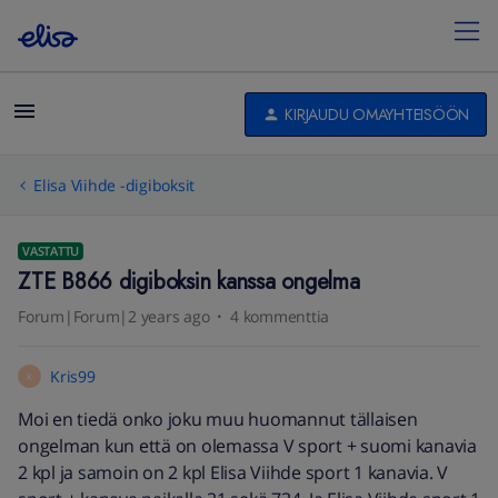
KIRJAUDU OMAYHTEISÖÖN
Elisa Viihde -digiboksit
VASTATTU
ZTE B866 digiboksin kanssa ongelma
Forum|Forum|2 years ago
4 kommenttia
Kris99
K
Moi en tiedä onko joku muu huomannut tällaisen
ongelman kun että on olemassa V sport + suomi kanavia
2 kpl ja samoin on 2 kpl Elisa Viihde sport 1 kanavia. V