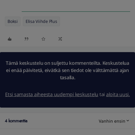
Boksi
Elisa Viihde Plus
Tämä keskustelu on suljettu kommenteilta. Keskustelua
ei enää päivitetä, eivätkä sen tiedot ole välttämättä ajan
tasalla.
Etsi samasta aiheesta uudempi keskustelu
tai
aloita uusi.
4 kommenttia
Vanhin ensin