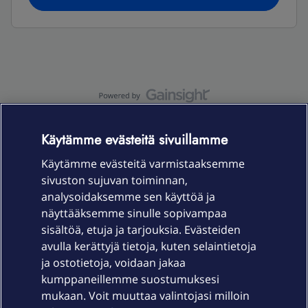
OmaYhteisö-käyttöehdot
Accessibility statement
Käytämme evästeitä sivuillamme
Käytämme evästeitä varmistaaksemme
sivuston sujuvan toiminnan,
Laitteet & liittymät
analysoidaksemme sen käyttöä ja
näyttääksemme sinulle sopivampaa
sisältöä, etuja ja tarjouksia. Evästeiden
Palvelut
avulla kerättyjä tietoja, kuten selaintietoja
ja ostotietoja, voidaan jakaa
Tuki
kumppaneillemme suostumuksesi
mukaan. Voit muuttaa valintojasi milloin