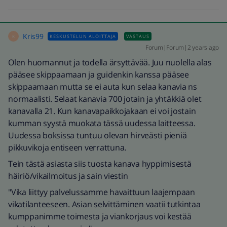
Kris99
KESKUSTELUN ALOITTAJA
VASTAUS
K
Forum|Forum|2 years ago
Olen huomannut ja todella ärsyttävää. Juu nuolella alas
pääsee skippaamaan ja guidenkin kanssa pääsee
skippaamaan mutta se ei auta kun selaa kanavia ns
normaalisti. Selaat kanavia 700 jotain ja yhtäkkiä olet
kanavalla 21. Kun kanavapaikkojakaan ei voi jostain
kumman syystä muokata tässä uudessa laitteessa.
Uudessa boksissa tuntuu olevan hirveästi pieniä
pikkuvikoja entiseen verrattuna.
Tein tästä asiasta siis tuosta kanava hyppimisestä
häiriö/vikailmoitus ja sain viestin
"Vika liittyy palvelussamme havaittuun laajempaan
vikatilanteeseen. Asian selvittäminen vaatii tutkintaa
kumppanimme toimesta ja viankorjaus voi kestää