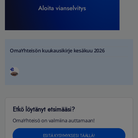
OmaYhteisön kuukausikirje kesäkuu 2026
Etkö löytänyt etsimääsi?
OmaYhteisö on valmiina auttamaan!
ESITÄ KYSYMYKSESI TÄÄLLÄ!