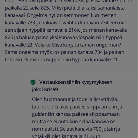
sport + kanava paikalla 21 sekä 734. Ja Elisa Viihde sport 1
paikalla 22 sekä 825. Miksi pitää olla kaksi samanlaista
kanavaa? Ongelma nyt on semmonen kun menen
kanavalle 733 ja haluaisin vaihtaa kanavan 734:een niin
sen sijaan hyppää kanavalle 21☹️. Jos menen kanavalle
825 ja haluan paina yksi kanava ylöspäin niin hyppää
kanavalle 22. Voisiko Elisa korjata tämän ongelman?
Sama ongelma myös jos painan kanava 734 ja painan
takaisin eli miinus nappia niin hyppää kanavalle 21.
Vastauksen tähän kysymykseen
jakoi
Kris99
Olen huomannut ja todella ärsyttävää.
Juu nuolella alas pääsee skippaamaan ja
guidenkin kanssa pääsee skippaamaan
mutta se ei auta kun selaa kanavia ns
normaalisti. Selaat kanavia 700 jotain ja
yhtäkkiä olet kanavalla 21. Kun