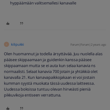
hyppäämään valitsemallesi kanavalle
kilipukki
Forum|Forum|2 years ago
K
Olen huomannut ja todella ärsyttävää. Juu nuolella alas
pääsee skippaamaan ja guidenkin kanssa pääsee
skippaamaan mutta se ei auta kun selaa kanavia ns
normaalisti. Selaat kanavia 700 jotain ja yhtäkkiä olet
kanavalla 21. Kun kanavapaikkojakaan ei voi jostain
kumman syystä muokata tässä uudessa laitteessa.
Uudessa boksissa tuntuu olevan hirveästi pieniä
pikkuvikoja entiseen verrattuna.