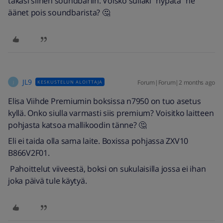
takasi siihen soundbariin. Voisko sullaki "hypätä" ne
äänet pois soundbarista? 🤔
JL9
Forum|Forum|2 months ago
KESKUSTELUN ALOITTAJA
J
Elisa Viihde Premiumin boksissa n7950 on tuo asetus
kyllä. Onko siulla varmasti siis premium? Voisitko laitteen
pohjasta katsoa mallikoodin tänne? 🤔
Eli ei taida olla sama laite. Boxissa pohjassa ZXV10
B866V2F01.
Pahoittelut viiveestä, boksi on sukulaisilla jossa ei ihan
joka päivä tule käytyä.