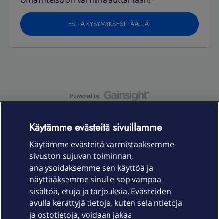
OmaYhteisö on valmiina auttamaan!
ESITÄ KYSYMYKSESI TÄÄLLÄ!
OmaYhteisö-käyttöehdot
Accessibility statement
Käytämme evästeitä sivuillamme
Käytämme evästeitä varmistaaksemme
sivuston sujuvan toiminnan,
Laitteet & liittymät
analysoidaksemme sen käyttöä ja
näyttääksemme sinulle sopivampaa
sisältöä, etuja ja tarjouksia. Evästeiden
Palvelut
avulla kerättyjä tietoja, kuten selaintietoja
ja ostotietoja, voidaan jakaa