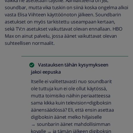
vaikka ne asetetaan täysille. Äänilaitteena on JBL
soundbar, mutta vika tuskin on siinä koska ongelma alkoi
vasta Elisa Viihteen käyttöönoton jälkeen. Soundbarin
asetukset on myös tarkistettu useampaan kertaan,
sekä TV:n asetukset vaikuttavat olevan ennallaan. HBO
Max on ainut palvelu, jossa äänet vaikuttavat olevan
suhteellisen normaalit.
Vastauksen tähän kysymykseen
jakoi
eepuska
Itselle ei valitettavasti nuo soundbarit
ole tuttuja kun ei ole ollut käytössä,
mutta toimisiko näihin periaatteessa
sama kikka kuin television+digiboksin
äänensäädössä? Eli, että ensin asettaa
digiboksin äänet melko hiljaiselle
→ sounbarin äänet mahdollisimman
kovalle → ja tämän jälkeen digiboksin