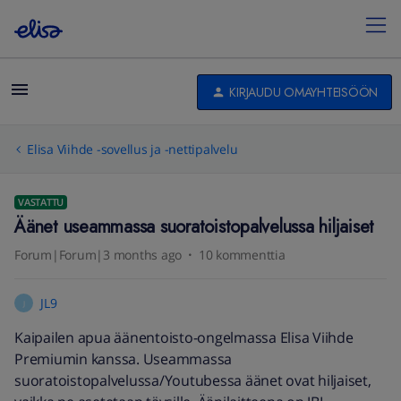
KIRJAUDU OMAYHTEISÖÖN
Elisa Viihde -sovellus ja -nettipalvelu
VASTATTU
Äänet useammassa suoratoistopalvelussa hiljaiset
Forum|Forum|3 months ago
10 kommenttia
JL9
J
Kaipailen apua äänentoisto-ongelmassa Elisa Viihde
Premiumin kanssa. Useammassa
suoratoistopalvelussa/Youtubessa äänet ovat hiljaiset,