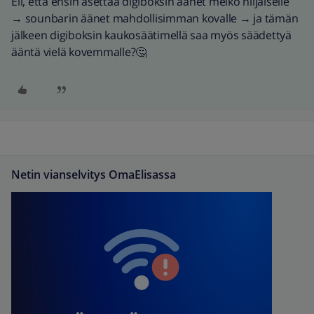
Eli, että ensin asettaa digiboksin äänet melko hiljaiselle
→ sounbarin äänet mahdollisimman kovalle → ja tämän
jälkeen digiboksin kaukosäätimellä saa myös säädettyä
ääntä vielä kovemmalle?🤔
Netin vianselvitys OmaElisassa