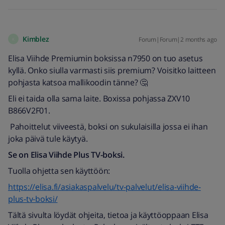
Kimblez
Forum|Forum|2 months ago
K
Elisa Viihde Premiumin boksissa n7950 on tuo asetus
kyllä. Onko siulla varmasti siis premium? Voisitko laitteen
pohjasta katsoa mallikoodin tänne? 🤔
Eli ei taida olla sama laite. Boxissa pohjassa ZXV10
B866V2F01.
Pahoittelut viiveestä, boksi on sukulaisilla jossa ei ihan
joka päivä tule käytyä.
Se on Elisa Viihde Plus TV-boksi.
Tuolla ohjetta sen käyttöön:
https://elisa.fi/asiakaspalvelu/tv-palvelut/elisa-viihde-
plus-tv-boksi/
Tältä sivulta löydät ohjeita, tietoa ja käyttöoppaan Elisa