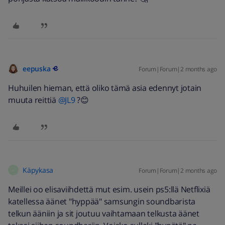
eepuska
Forum|Forum|2 months ago
Huhuilen hieman, että oliko tämä asia edennyt jotain
muuta reittiä ​
@JL9
?😊
Käpykasa
Forum|Forum|2 months ago
K
Meillei oo elisaviihdettä mut esim. usein ps5:llä Netflixiä
katellessa äänet "hyppää" samsungin soundbarista
telkun ääniin ja sit joutuu vaihtamaan telkusta äänet