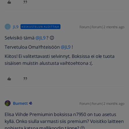
JL9
Forum|Forum|2 months ago
KESKUSTELUN ALOITTAJA
J
Selvisikö tämä ​
@JL9
? 😊
Tervetuloa OmaYhteisöön ​
@JL9
!
Kiitos! Ei valitettavasti selvinnyt. Boksissa ei ole tuota
sisäisen muistin alustusta vaihtoehtona :(.
Burnett
Forum|Forum|2 months ago
Elisa Viihde Premiumin boksissa n7950 on tuo asetus
kyllä. Onko siulla varmasti siis premium? Voisitko laitteen
pohjasta katsoa mallikoodin tänne? 🤔