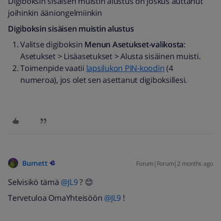
Digiboksin sisäisen muistin alustus on joskus auttanut
joihinkin ääniongelmiinkin
Digiboksin sisäisen muistin alustus
Valitse digiboksin
Menun
Asetukset-valikosta
:
Asetukset > Lisäasetukset > Alusta sisäinen muisti.
Toimenpide vaatii
lapsilukon PIN-koodin
(4
numeroa), jos olet sen asettanut digiboksillesi.
Burnett
Forum|Forum|2 months ago
Selvisikö tämä ​
@JL9
? 😊
Tervetuloa OmaYhteisöön ​
@JL9
!