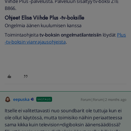
Viihde Plus -palvelusta. Palveluun sisältyy tv-boksi ZTE
B866.
Ohjeet Elisa Viihde Plus -tv-boksille
Ongelmia äänen kuulumisen kanssa
Toimintaohjeita
tv-boksin ongelmatilanteisiin
löydät
Plus
-tv-boksin vianrajausohjeista
.
eepuska
Forum|Forum|2 months ago
VASTAUS
Itselle ei valitettavasti nuo soundbarit ole tuttuja kun ei
ole ollut käytössä, mutta toimisiko näihin periaatteessa
sama kikka kuin television+digiboksin äänensäädössä?