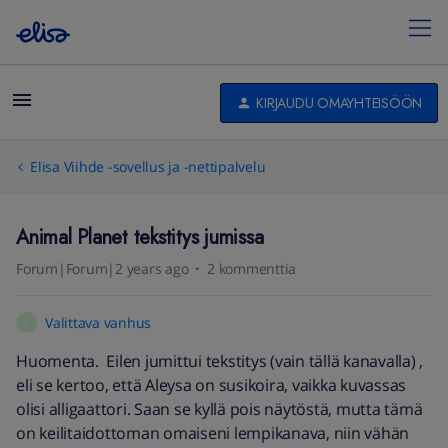
KIRJAUDU OMAYHTEISÖÖN
Elisa Viihde -sovellus ja -nettipalvelu
Animal Planet tekstitys jumissa
Forum|Forum|2 years ago
2 kommenttia
Valittava vanhus
V
Huomenta. Eilen jumittui tekstitys (vain tällä kanavalla) ,
eli se kertoo, että Aleysa on susikoira, vaikka kuvassas
olisi alligaattori. Saan se kyllä pois näytöstä, mutta tämä
on keilitaidottoman omaiseni lempikanava, niin vähän