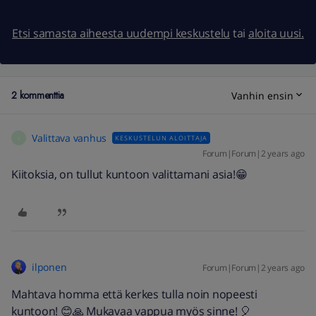
Etsi samasta aiheesta uudempi keskustelu
tai
aloita uusi.
2 kommenttia
Vanhin ensin
Valittava vanhus
KESKUSTELUN ALOITTAJA
V
Forum|Forum|2 years ago
Kiitoksia, on tullut kuntoon valittamani asia!😁
ilponen
Forum|Forum|2 years ago
Mahtava homma että kerkes tulla noin nopeesti
kuntoon! 😊🙏 Mukavaa vappua myös sinne! 🎈