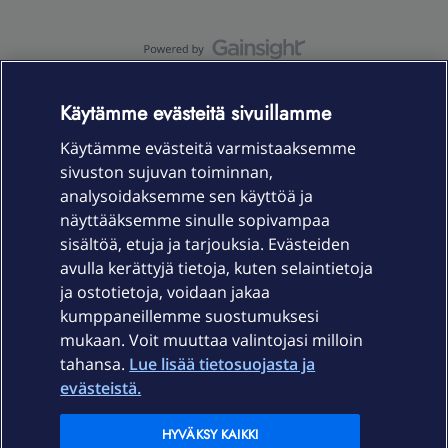
OmaYhteisö-käyttöehdot
Accessibility statement
Käytämme evästeitä sivuillamme
Käytämme evästeitä varmistaaksemme
sivuston sujuvan toiminnan,
Laitteet & liittymät
analysoidaksemme sen käyttöä ja
näyttääksemme sinulle sopivampaa
sisältöä, etuja ja tarjouksia. Evästeiden
Palvelut
avulla kerättyjä tietoja, kuten selaintietoja
ja ostotietoja, voidaan jakaa
Tuki
kumppaneillemme suostumuksesi
mukaan. Voit muuttaa valintojasi milloin
tahansa.
Lue lisää tietosuojasta ja
Ajankohtaista
evästeistä.
Elisa Oyj
HYVÄKSY KAIKKI