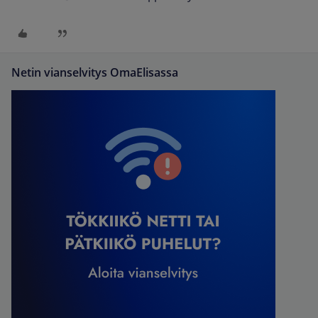
Netin vianselvitys OmaElisassa