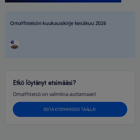
OmaYhteisön kuukausikirje kesäkuu 2026
Etkö löytänyt etsimääsi?
OmaYhteisö on valmiina auttamaan!
ESITÄ KYSYMYKSESI TÄÄLLÄ!