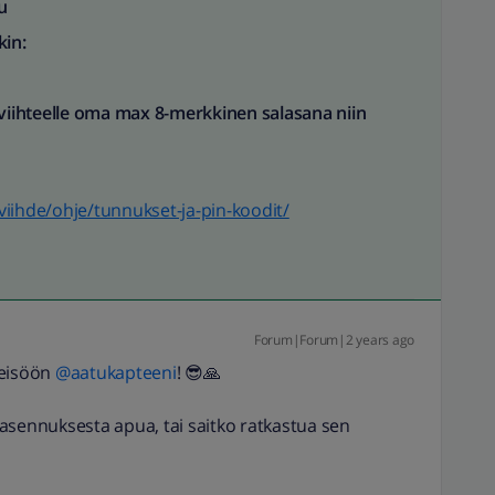
u
in:
 viihteelle oma max 8-merkkinen salasana niin
/viihde/ohje/tunnukset-ja-pin-koodit/
Forum|Forum|2 years ago
eisöön
@aatukapteeni
! 😎🙏
asennuksesta apua, tai saitko ratkastua sen