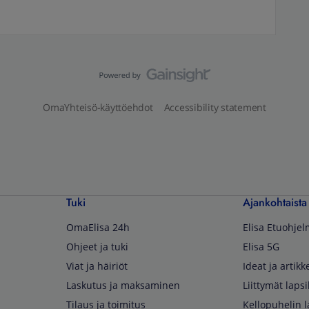
OmaYhteisö-käyttöehdot
Accessibility statement
Tuki
Ajankohtaista
OmaElisa 24h
Elisa Etuohje
Ohjeet ja tuki
Elisa 5G
Viat ja häiriöt
Ideat ja artikke
Laskutus ja maksaminen
Liittymät lapsi
Tilaus ja toimitus
Kellopuhelin l