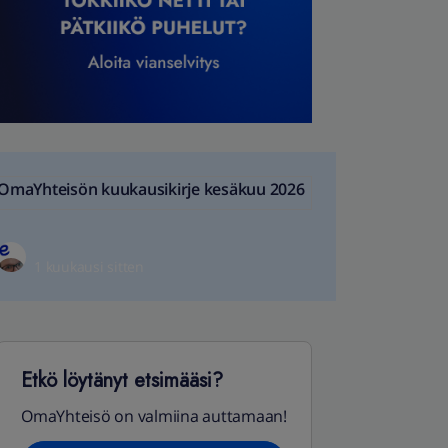
OmaYhteisön kuukausikirje kesäkuu 2026
1 kuukausi sitten
Etkö löytänyt etsimääsi?
OmaYhteisö on valmiina auttamaan!