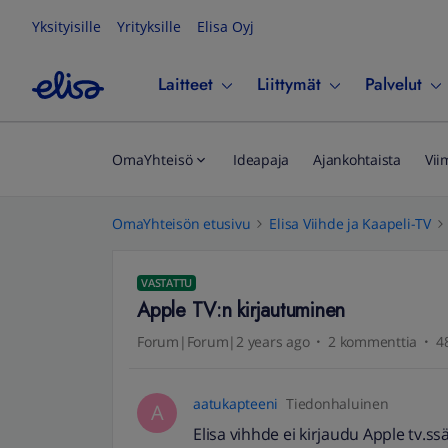
Yksityisille
Yrityksille
Elisa Oyj
Laitteet
Liittymät
Palvelut
OmaYhteisö
Ideapaja
Ajankohtaista
Vii
OmaYhteisön etusivu
Elisa Viihde ja Kaapeli-TV
VASTATTU
Apple TV:n kirjautuminen
Forum|Forum|2 years ago
2 kommenttia
4
aatukapteeni
Tiedonhaluinen
A
Elisa vihhde ei kirjaudu Apple tv.ss