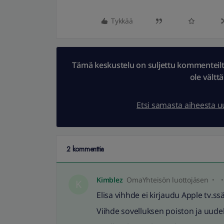
Tykkää
Tämä keskustelu on suljettu kommenteilta.
ole vältt
Etsi samasta aiheesta 
2 kommenttia
Kimblez
OmaYhteisön luottojäsen
K
Elisa vihhde ei kirjaudu Apple tv.ss
Viihde sovelluksen poiston ja uud