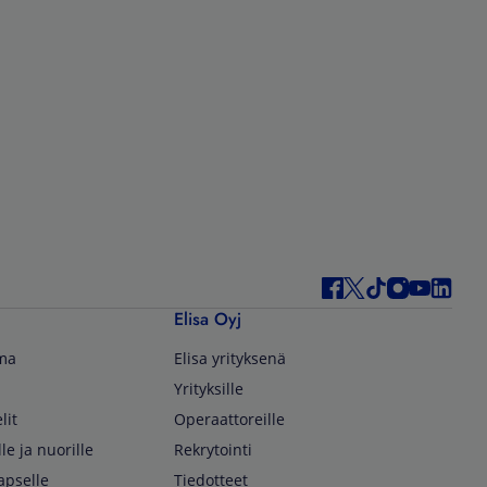
Elisa Oyj
lma
Elisa yrityksenä
Yrityksille
lit
Operaattoreille
lle ja nuorille
Rekrytointi
apselle
Tiedotteet