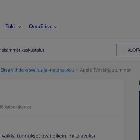
Tuki
OmaElisa
ALOIT
meisimmät keskustelut
Elisa Viihde -sovellus ja -nettipalvelu
Apple TV:n kirjautuminen
86 katselukerrat
ä vaikka tunnukset ovat oikein, mikä avuksi