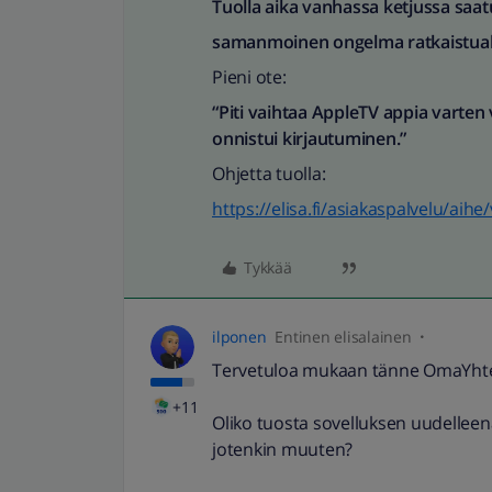
Tuolla aika vanhassa ketjussa saat
samanmoinen ongelma ratkaistuak
Pieni ote:
“Piti vaihtaa AppleTV appia varten
onnistui kirjautuminen.”
Ohjetta tuolla:
https://elisa.fi/asiakaspalvelu/aihe
Tykkää
ilponen
Entinen elisalainen
Tervetuloa mukaan tänne OmaYht
+11
Oliko tuosta sovelluksen uudelleen
jotenkin muuten?