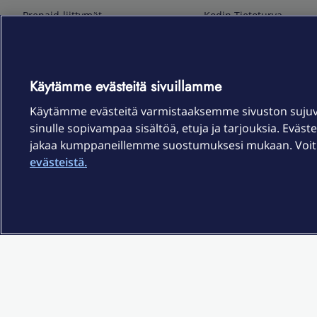
Prepaid-liittymät
Kodin Tietoturva
Puhelimet ja tarvikkeet
Mobiilivarmenne
Tietotekniikka
Kuka soittaa
Pelaaminen
Sähköpostipalvelu
Käytämme evästeitä sivuillamme
TV & audio
Elisa Kotiverkko
Käytämme evästeitä varmistaaksemme sivuston suju
Kodinkoneet
Elisa Pilvilinna
sinulle sopivampaa sisältöä, etuja ja tarjouksia. Eväste
Kamerat ja dronet
Elisa Laiteturva
jakaa kumppaneillemme suostumuksesi mukaan. Voit m
Kellot ja rannekkeet
Elisa Rinnakkaisliittymä
evästeistä.
Älykoti
Elisa Kotiturva -hälytys
Elisa Vaihtoetu
Elisa Kotiakku
Sopimusehdot
Tietosuoja
Saavutettavuus
Evästeasetukset
Tekijänoikeud