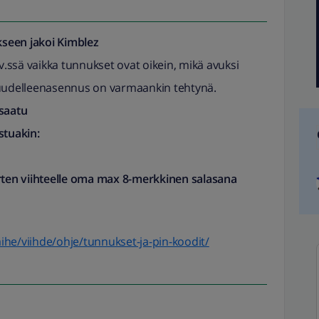
seen jakoi
Kimblez
tv.ssä vaikka tunnukset ovat oikein, mikä avuksi
 uudelleenasennus on varmaankin tehtynä.
 saatu
tuakin:
arten viihteelle oma max 8-merkkinen salasana
/aihe/viihde/ohje/tunnukset-ja-pin-koodit/