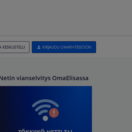
A KESKUSTELU
KIRJAUDU OMAYHTEISÖÖN
Netin vianselvitys OmaElisassa