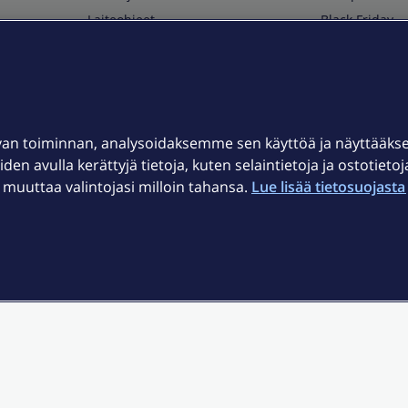
Laiteohjeet
Black Friday
Asiakaspalvelun yhteystiedot
Huippuetuja El
Soita Omagurulle
OmaYhteisö
Myymälät ja myyntipisteet
van toiminnan, analysoidaksemme sen käyttöä ja näyttääk
Kuuluvuuskartta
iden avulla kerättyjä tietoja, kuten selaintietoja ja ostotieto
Asiakastiedotteet
uuttaa valintojasi milloin tahansa.
Lue lisää tietosuojasta 
t
OmaElisa-sovellus
järjestelmä
Kirjaudu sähköpostiin
et © 2026 Elisa Oyj.