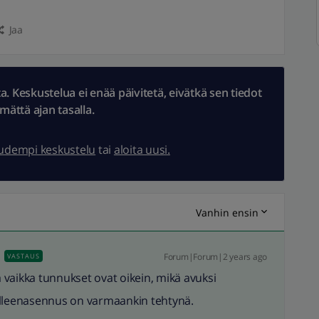
Jaa
 Keskustelua ei enää päivitetä, eivätkä sen tiedot
ämättä ajan tasalla.
uudempi keskustelu
tai
aloita uusi.
Vanhin ensin
Forum|Forum|2 years ago
VASTAUS
ä vaikka tunnukset ovat oikein, mikä avuksi
elleenasennus on varmaankin tehtynä.