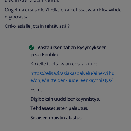
olevan Arena apin kautta.
Ongelma ei siis ole YLE:llä, eikä netissä, vaan Elisaviihde
digiboxissa.
Onko asialle jotain tehtävissä ?
Vastauksen tähän kysymykseen
jakoi
Kimblez
Kokeile tuolta vaan ensi alkuun:
https://elisa.fi/asiakaspalvelu/aihe/viihd
e/ohje/laitteiden-uudelleenkaynnistys/
Esim.
Digiboksin uudelleenkäynnistys.
Tehdasasetusten palautus.
Sisäisen muistin alustus.