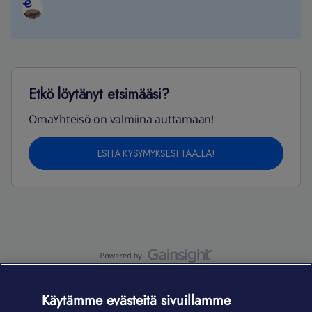
Etkö löytänyt etsimääsi?
OmaYhteisö on valmiina auttamaan!
ESITÄ KYSYMYKSESI TÄÄLLÄ!
OmaYhteisö-käyttöehdot
Accessibility statement
Käytämme evästeitä sivuillamme