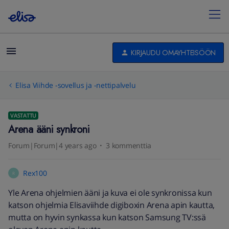
KIRJAUDU OMAYHTEISÖÖN
Elisa Viihde -sovellus ja -nettipalvelu
VASTATTU
Arena ääni synkroni
Forum|Forum|4 years ago
3 kommenttia
Rex100
R
Yle Arena ohjelmien ääni ja kuva ei ole synkronissa kun
katson ohjelmia Elisaviihde digiboxin Arena apin kautta,
mutta on hyvin synkassa kun katson Samsung TV:ssä