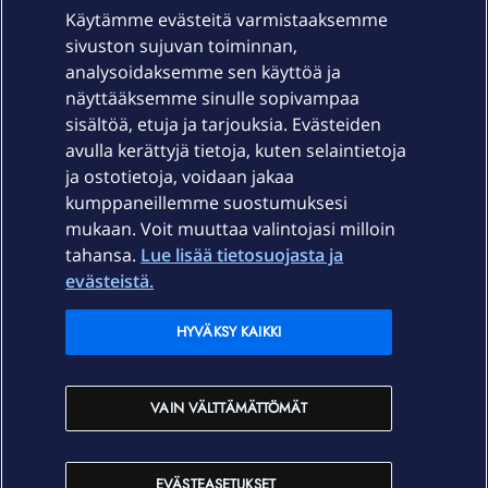
Käytämme evästeitä varmistaaksemme
sivuston sujuvan toiminnan,
Laitteet & liittymät
analysoidaksemme sen käyttöä ja
näyttääksemme sinulle sopivampaa
sisältöä, etuja ja tarjouksia. Evästeiden
Palvelut
avulla kerättyjä tietoja, kuten selaintietoja
ja ostotietoja, voidaan jakaa
Tuki
kumppaneillemme suostumuksesi
mukaan. Voit muuttaa valintojasi milloin
tahansa.
Lue lisää tietosuojasta ja
Ajankohtaista
evästeistä.
Elisa Oyj
HYVÄKSY KAIKKI
In English
VAIN VÄLTTÄMÄTTÖMÄT
På Svenska
EVÄSTEASETUKSET