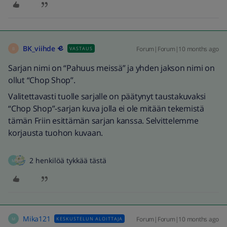
BK_viihde
Forum|Forum|10 months ago
VASTAUS
B
Sarjan nimi on “Pahuus meissä” ja yhden jakson nimi on
ollut “Chop Shop”.
Valitettavasti tuolle sarjalle on päätynyt taustakuvaksi
“Chop Shop”-sarjan kuva jolla ei ole mitään tekemistä
tämän Friin esittämän sarjan kanssa. Selvittelemme
korjausta tuohon kuvaan.
2 henkilöä tykkää tästä
M
Mika121
Forum|Forum|10 months ago
KESKUSTELUN ALOITTAJA
M