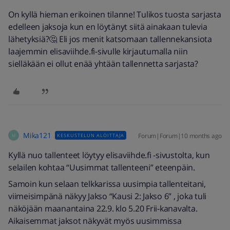
On kyllä hieman erikoinen tilanne! Tulikos tuosta sarjasta
edelleen jaksoja kun en löytänyt siitä ainakaan tulevia
lähetyksiä?🤔 Eli jos menit katsomaan tallennekansiota
laajemmin elisaviihde.fi-sivulle kirjautumalla niin
sielläkään ei ollut enää yhtään tallennetta sarjasta?
Mika121
Forum|Forum|10 months ago
KESKUSTELUN ALOITTAJA
M
Kyllä nuo tallenteet löytyy elisaviihde.fi -sivustolta, kun
selailen kohtaa “Uusimmat tallenteeni” eteenpäin.
Samoin kun selaan telkkarissa uusimpia tallenteitani,
viimeisimpänä näkyy Jakso “Kausi 2: Jakso 6” , joka tuli
näköjään maanantaina 22.9. klo 5.20 Frii-kanavalta.
Aikaisemmat jaksot näkyvät myös uusimmissa