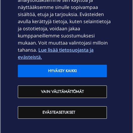
Laitteet & liittymät
analysoidaksemme sen käyttöä ja
näyttääksemme sinulle sopivampaa
sisältöä, etuja ja tarjouksia. Evästeiden
Palvelut
avulla kerättyjä tietoja, kuten selaintietoja
ja ostotietoja, voidaan jakaa
Tuki
kumppaneillemme suostumuksesi
mukaan. Voit muuttaa valintojasi milloin
tahansa.
Lue lisää tietosuojasta ja
Ajankohtaista
evästeistä.
Elisa Oyj
HYVÄKSY KAIKKI
In English
VAIN VÄLTTÄMÄTTÖMÄT
På Svenska
EVÄSTEASETUKSET
Sopimusehdot
Tietosuoja
Saavutettavuus
Evästeasetukset
Tekijänoikeudet © 2026 Elisa Oyj.