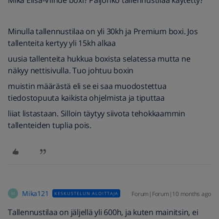
Mikä Elisa-Viihde boxi? Paljonko tallennustilaa käytetty?
Minulla tallennustilaa on yli 30kh ja Premium boxi. Jos
tallenteita kertyy yli 15kh alkaa
uusia tallenteita hukkua boxista selatessa mutta ne
näkyy nettisivulla. Tuo johtuu boxin
muistin määrästä eli se ei saa muodostettua
tiedostopuuta kaikista ohjelmista ja tiputtaa
liiat listastaan. Silloin täytyy siivota tehokkaammin
tallenteiden tuplia pois.
Mika121
Forum|Forum|10 months ago
KESKUSTELUN ALOITTAJA
M
Tallennustilaa on jäljellä yli 600h, ja kuten mainitsin, ei