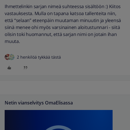
Ihmettelinkin sarjan nimeä suhteessa sisältöön :) Kiitos
vastauksesta. Mulla on tapana katsoa tallenteita niin,
että “selaan” eteenpäin muutaman minuutin ja yleensä
siinä menee ohi myös varsinainen aloitustunnari - siitä
olisin toki huomannut, että sarjan nimi on jotain ihan
muuta.
2 henkilöä tykkää tästä
Netin vianselvitys OmaElisassa