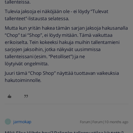
tallenteissa.
Tulevia jaksoja ei näköjään ole - ei löydy “Tulevat
tallenteet”-listausta selatessa.
Mutta kun yritän hakea tämän sarjan jaksoja hakusanalla
“Chop” tai “Shop”, ei löydy mitään. Tämä vaikuttaa
erikoiselta. Tein kokeeksi hakuja muihin tallentamieni
sarjojen jaksoihin, jotka näkyvät uusimmissa
tallenteissani (esim. “Petolliset”) ja ne
löytyivät ongelmitta.
Juuri tämä “Chop Shop” näyttää tuottavan vaikeuksia
hakutoiminnolle.
jarmokap
Forum|Forum|10 months ago
J