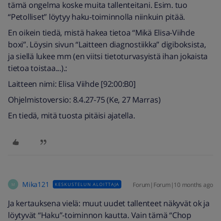
tämä ongelma koske muita tallenteitani. Esim. tuo
“Petolliset” löytyy haku-toiminnolla niinkuin pitää.
En oikein tiedä, mistä hakea tietoa “Mikä Elisa-Viihde
boxi”. Löysin sivun “Laitteen diagnostiikka” digiboksista,
ja siellä lukee mm (en viitsi tietoturvasyistä ihan jokaista
tietoa toistaa...).:
Laitteen nimi: Elisa Viihde [92:00:B0]
Ohjelmistoversio: 8.4.27-75 (Ke, 27 Marras)
En tiedä, mitä tuosta pitäisi ajatella.
Mika121
Forum|Forum|10 months ago
KESKUSTELUN ALOITTAJA
M
Ja kertauksena vielä: muut uudet tallenteet näkyvät ok ja
löytyvät “Haku”-toiminnon kautta. Vain tämä “Chop