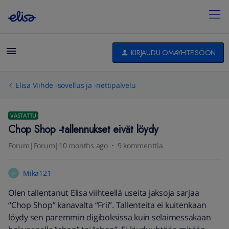
KIRJAUDU OMAYHTEISÖÖN
Elisa Viihde -sovellus ja -nettipalvelu
VASTATTU
Chop Shop -tallennukset eivät löydy
Forum|Forum|10 months ago
9 kommenttia
Mika121
M
Olen tallentanut Elisa viihteellä useita jaksoja sarjaa
“Chop Shop” kanavalta “Frii”. Tallenteita ei kuitenkaan
löydy sen paremmin digiboksissa kuin selaimessakaan