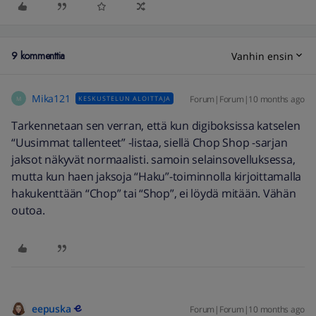
9 kommenttia
Vanhin ensin
Mika121
Forum|Forum|10 months ago
KESKUSTELUN ALOITTAJA
M
Tarkennetaan sen verran, että kun digiboksissa katselen
“Uusimmat tallenteet” -listaa, siellä Chop Shop -sarjan
jaksot näkyvät normaalisti. samoin selainsovelluksessa,
mutta kun haen jaksoja “Haku”-toiminnolla kirjoittamalla
hakukenttään “Chop” tai “Shop”, ei löydä mitään. Vähän
outoa.
eepuska
Forum|Forum|10 months ago