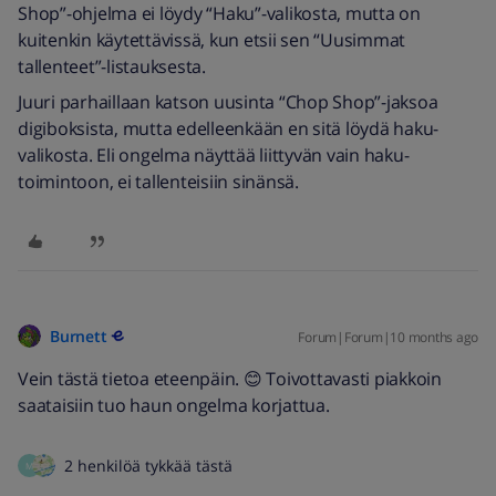
Shop”-ohjelma ei löydy “Haku”-valikosta, mutta on
kuitenkin käytettävissä, kun etsii sen “Uusimmat
tallenteet”-listauksesta.
Juuri parhaillaan katson uusinta “Chop Shop”-jaksoa
digiboksista, mutta edelleenkään en sitä löydä haku-
valikosta. Eli ongelma näyttää liittyvän vain haku-
toimintoon, ei tallenteisiin sinänsä.
Burnett
Forum|Forum|10 months ago
Vein tästä tietoa eteenpäin. 😊 Toivottavasti piakkoin
saataisiin tuo haun ongelma korjattua.
2 henkilöä tykkää tästä
M