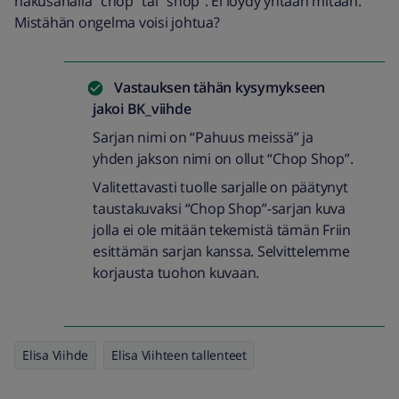
hakusanalla “chop” tai “shop”. Ei löydy yhtään mitään.
Mistähän ongelma voisi johtua?
Vastauksen tähän kysymykseen
jakoi
BK_viihde
Sarjan nimi on “Pahuus meissä” ja
yhden jakson nimi on ollut “Chop Shop”.
Valitettavasti tuolle sarjalle on päätynyt
taustakuvaksi “Chop Shop”-sarjan kuva
jolla ei ole mitään tekemistä tämän Friin
esittämän sarjan kanssa. Selvittelemme
korjausta tuohon kuvaan.
Elisa Viihde
Elisa Viihteen tallenteet