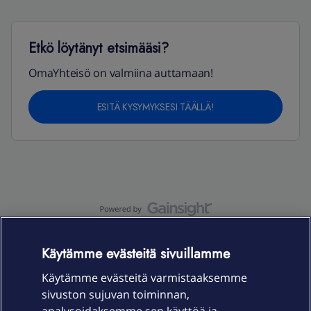
Etkö löytänyt etsimääsi?
OmaYhteisö on valmiina auttamaan!
ESITÄ KYSYMYKSESI TÄÄLLÄ!
OmaYhteisö-käyttöehdot
Accessibility statement
Käytämme evästeitä sivuillamme
Käytämme evästeitä varmistaaksemme
sivuston sujuvan toiminnan,