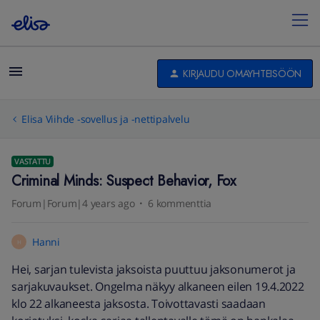
KIRJAUDU OMAYHTEISÖÖN
Elisa Viihde -sovellus ja -nettipalvelu
VASTATTU
Criminal Minds: Suspect Behavior, Fox
Forum|Forum|4 years ago
6 kommenttia
Hanni
H
Hei, sarjan tulevista jaksoista puuttuu jaksonumerot ja
sarjakuvaukset. Ongelma näkyy alkaneen eilen 19.4.2022
klo 22 alkaneesta jaksosta. Toivottavasti saadaan