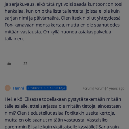
ja sarjakuvaus, eikö tätä nyt voisi saada kuntoon; on tosi
hankalaa, kun on pitkä lista tallenteita, joissa ei ole kuin
sarjan nimi ja päivämäärä. Olen itsekin ollut yhteydessä
Fox- kanavaan monta kertaa, mutta en ole saanut edes
mitään vastausta. On kyllä huonoa asiakaspalvelua
tällainen.
Hanni
Forum|Forum|4 years ago
KESKUSTELUN ALOITTAJA
H
Hei, eikö Elisassa todellakaan pystytä tekemään mitään
tälle asialle, ettei sarjassa ole mitään tietoja, ainoastaan
nimi? Olen tiedustellut asiaa Foxiltakin useita kertoja,
mutta en ole saanut mitään vastausta. Vastaisiko
paremmin Elisalle kuin yksittäiselle kysyjälle? Sarja vain