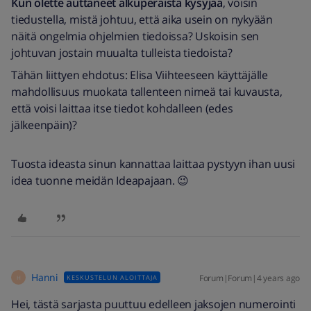
Kun olette auttaneet alkuperäistä kysyjää
, voisin
tiedustella, mistä johtuu, että aika usein on nykyään
näitä ongelmia ohjelmien tiedoissa? Uskoisin sen
johtuvan jostain muualta tulleista tiedoista?
Tähän liittyen ehdotus: Elisa Viihteeseen käyttäjälle
mahdollisuus muokata tallenteen nimeä tai kuvausta,
että voisi laittaa itse tiedot kohdalleen (edes
jälkeenpäin)?
Tuosta ideasta sinun kannattaa laittaa pystyyn ihan uusi
idea tuonne meidän Ideapajaan. 😉
Hanni
Forum|Forum|4 years ago
KESKUSTELUN ALOITTAJA
H
Hei, tästä sarjasta puuttuu edelleen jaksojen numerointi