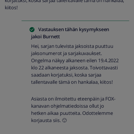
korjatuksi, koska sarjaa tallentavalle tämä on hankalaa,
kiitos!
Vastauksen tähän kysymykseen
jakoi
Burnett
Hei, sarjan tulevista jaksoista puuttuu
jaksonumerot ja sarjakuvaukset.
Ongelma näkyy alkaneen eilen 19.4.2022
klo 22 alkaneesta jaksosta. Toivottavasti
saadaan korjatuksi, koska sarjaa
tallentavalle tämä on hankalaa, kiitos!
Asiasta on ilmoitettu eteenpäin ja FOX-
kanavan ohjelmatiedoissa ollut jo
hetken aikaa puutteita. Odottelemme
korjausta siis. 🙂