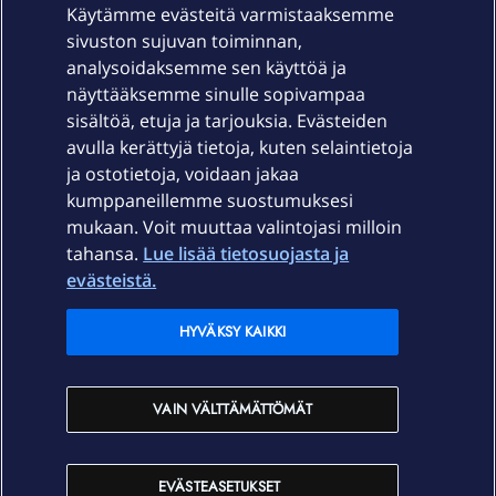
Käytämme evästeitä varmistaaksemme
sivuston sujuvan toiminnan,
Laitteet & liittymät
analysoidaksemme sen käyttöä ja
näyttääksemme sinulle sopivampaa
sisältöä, etuja ja tarjouksia. Evästeiden
Palvelut
avulla kerättyjä tietoja, kuten selaintietoja
ja ostotietoja, voidaan jakaa
Tuki
kumppaneillemme suostumuksesi
mukaan. Voit muuttaa valintojasi milloin
tahansa.
Lue lisää tietosuojasta ja
Ajankohtaista
evästeistä.
Elisa Oyj
HYVÄKSY KAIKKI
In English
VAIN VÄLTTÄMÄTTÖMÄT
På Svenska
EVÄSTEASETUKSET