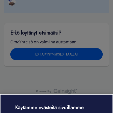
Etkö löytänyt etsimääsi?
OmaYhteisö on valmiina auttamaan!
ESITÄ KYSYMYKSESI TÄÄLLÄ!
OmaYhteisö-käyttöehdot
Accessibility statement
Käytämme evästeitä sivuillamme