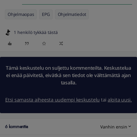
Ohjelmaopas
EPG
Ohjelmatiedot
1 henkilö tykkää tästä
Tämä keskustelu on suljettu kommenteilta. Keskustelua
ei enää päivitetä, eivätkä sen tiedot ole välttämättä ajan
tasalla.
Etsi samasta aiheesta uudempi keskustelu
tai
aloita uusi.
6 kommenttia
Vanhin ensin