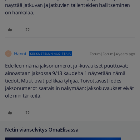
näyttää jatkuvan ja jatkuvien tallenteiden hallitseminen
on hankalaa.
Hanni
Forum|Forum|4 years ago
KESKUSTELUN ALOITTAJA
H
Edelleen nämä jaksonumerot ja -kuvaukset puuttuvat;
ainoastaan jaksossa 9/13 kaudelta 1 näytetään nämä
tiedot. Muut ovat pelkkää tyhjää. Toivottavasti edes
jaksonumerot saataisiin näkymään; jaksokuvaukset eivät
ole niin tärkeitä.
Netin vianselvitys OmaElisassa