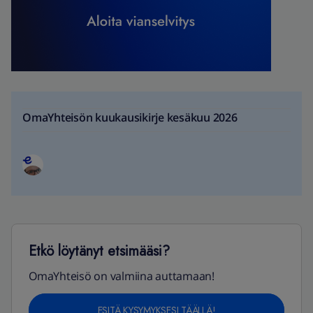
OmaYhteisön kuukausikirje kesäkuu 2026
Etkö löytänyt etsimääsi?
OmaYhteisö on valmiina auttamaan!
ESITÄ KYSYMYKSESI TÄÄLLÄ!