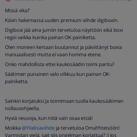
Missä vika?
Kävin hakemassa uuden premium viihde digiboxin.
Digiboxi jää aina jumiin tervetuloa näyttöön eikä boxi
regoi vaikka kuinka painan OK-painiketta.
Olen moneen kertaan buutannut ja päivittänyt boxia
manuaalisesti mutta ei vaan homma etene.
Onko mahdollista ettei kaukosäädin toimi paritu?
Säätimen punainen valo vilkkuu kun painan OK-
painiketta.
Sainkin korjatuksi ja toimimaan tuolla kaukosäätimen
nollausohjeella.
Hyviä neuvoja, kun niitä vain osaa etsiä!
Moikka
@YXelisaviihde
ja tervetuloa OmaYhteisöön!
Varmistan vielä, sait siis ongelman korjattua? :) Jos