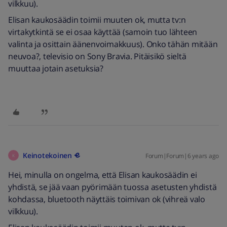
vilkkuu).
Elisan kaukosäädin toimii muuten ok, mutta tv:n
virtakytkintä se ei osaa käyttää (samoin tuo lähteen
valinta ja osittain äänenvoimakkuus). Onko tähän mitään
neuvoa?, televisio on Sony Bravia. Pitäisikö sieltä
muuttaa jotain asetuksia?
Keinotekoinen
Forum|Forum|6 years ago
K
Hei, minulla on ongelma, että Elisan kaukosäädin ei
yhdistä, se jää vaan pyörimään tuossa asetusten yhdistä
kohdassa, bluetooth näyttäis toimivan ok (vihreä valo
vilkkuu).