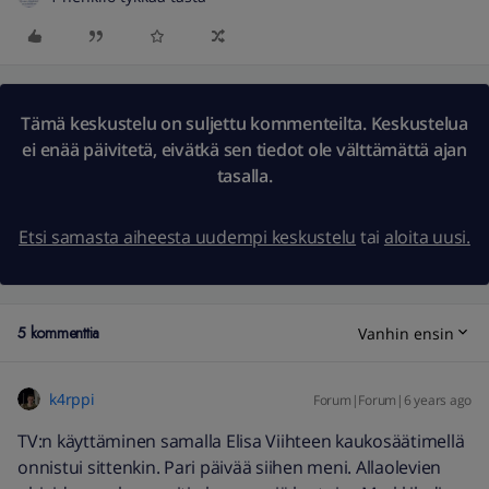
Tämä keskustelu on suljettu kommenteilta. Keskustelua
ei enää päivitetä, eivätkä sen tiedot ole välttämättä ajan
tasalla.
Etsi samasta aiheesta uudempi keskustelu
tai
aloita uusi.
5 kommenttia
Vanhin ensin
k4rppi
Forum|Forum|6 years ago
TV:n käyttäminen samalla Elisa Viihteen kaukosäätimellä
onnistui sittenkin. Pari päivää siihen meni. Allaolevien