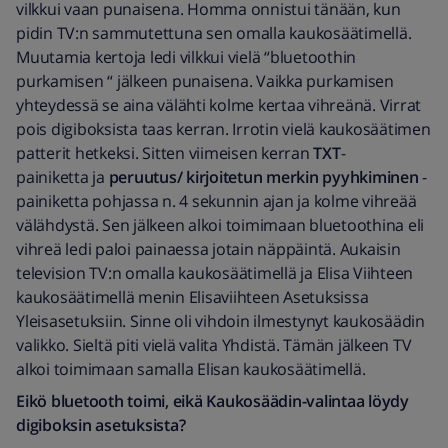
vilkkui vaan punaisena. Homma onnistui tänään, kun
pidin TV:n sammutettuna sen omalla kaukosäätimellä.
Muutamia kertoja ledi vilkkui vielä “bluetoothin
purkamisen “ jälkeen punaisena. Vaikka purkamisen
yhteydessä se aina välähti kolme kertaa vihreänä. Virrat
pois digiboksista taas kerran. Irrotin vielä kaukosäätimen
patterit hetkeksi. Sitten viimeisen kerran
TXT
-
painiketta ja
peruutus/ kirjoitetun merkin pyyhkiminen
-
painiketta pohjassa n. 4 sekunnin ajan ja kolme vihreää
välähdystä. Sen jälkeen alkoi toimimaan bluetoothina eli
vihreä ledi paloi painaessa jotain näppäintä. Aukaisin
television TV:n omalla kaukosäätimellä ja Elisa Viihteen
kaukosäätimellä menin Elisaviihteen Asetuksissa
Yleisasetuksiin. Sinne oli vihdoin ilmestynyt kaukosäädin
valikko. Sieltä piti vielä valita Yhdistä. Tämän jälkeen TV
alkoi toimimaan samalla Elisan kaukosäätimellä.
Eikö bluetooth toimi, eikä Kaukosäädin-valintaa löydy
digiboksin asetuksista?