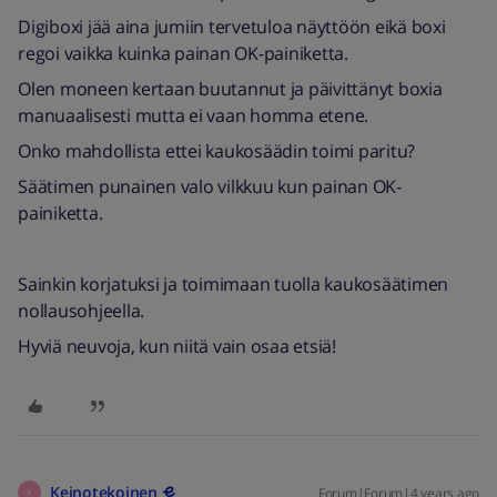
Digiboxi jää aina jumiin tervetuloa näyttöön eikä boxi
regoi vaikka kuinka painan OK-painiketta.
Olen moneen kertaan buutannut ja päivittänyt boxia
manuaalisesti mutta ei vaan homma etene.
Onko mahdollista ettei kaukosäädin toimi paritu?
Säätimen punainen valo vilkkuu kun painan OK-
painiketta.
Sainkin korjatuksi ja toimimaan tuolla kaukosäätimen
nollausohjeella.
Hyviä neuvoja, kun niitä vain osaa etsiä!
Keinotekoinen
Forum|Forum|4 years ago
K