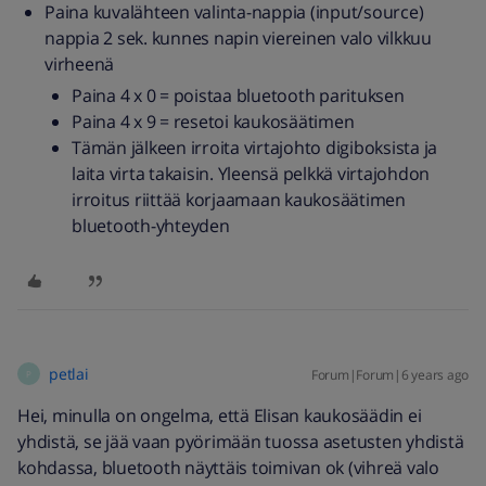
Paina kuvalähteen valinta-nappia (input/source)
nappia 2 sek. kunnes napin viereinen valo vilkkuu
virheenä
Paina 4 x 0 = poistaa bluetooth parituksen
Paina 4 x 9 = resetoi kaukosäätimen
Tämän jälkeen irroita virtajohto digiboksista ja
laita virta takaisin. Yleensä pelkkä virtajohdon
irroitus riittää korjaamaan kaukosäätimen
bluetooth-yhteyden
petlai
Forum|Forum|6 years ago
P
Hei, minulla on ongelma, että Elisan kaukosäädin ei
yhdistä, se jää vaan pyörimään tuossa asetusten yhdistä
kohdassa, bluetooth näyttäis toimivan ok (vihreä valo