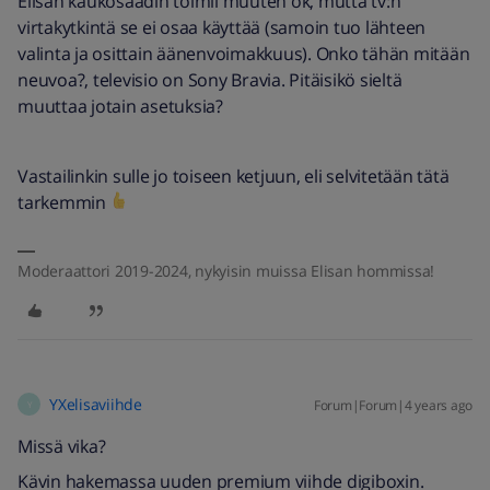
Elisan kaukosäädin toimii muuten ok, mutta tv:n
virtakytkintä se ei osaa käyttää (samoin tuo lähteen
valinta ja osittain äänenvoimakkuus). Onko tähän mitään
neuvoa?, televisio on Sony Bravia. Pitäisikö sieltä
muuttaa jotain asetuksia?
Vastailinkin sulle jo toiseen ketjuun, eli selvitetään tätä
tarkemmin
Moderaattori 2019-2024, nykyisin muissa Elisan hommissa!
YXelisaviihde
Forum|Forum|4 years ago
Y
Missä vika?
Kävin hakemassa uuden premium viihde digiboxin.