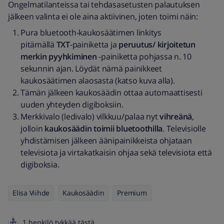
Ongelmatilanteissa tai tehdasasetusten palautuksen
jälkeen valinta ei ole aina aktiivinen, joten toimi näin:
Pura bluetooth-kaukosäätimen linkitys
pitämällä
TXT
-painiketta ja
peruutus/ kirjoitetun
merkin pyyhkiminen
-painiketta pohjassa n. 10
sekunnin ajan. Löydät nämä painikkeet
kaukosäätimen alaosasta (katso kuva alla).
Tämän jälkeen kaukosäädin ottaa automaattisesti
uuden yhteyden digiboksiin.
Merkkivalo (ledivalo) vilkkuu/palaa nyt
vihreänä
,
jolloin
kaukosäädin toimii bluetoothilla
. Televisiolle
yhdistämisen jälkeen äänipainikkeista ohjataan
televisiota ja virtakatkaisin ohjaa sekä televisiota että
digiboksia.
Elisa Viihde
Kaukosäädin
Premium
1 henkilö tykkää tästä