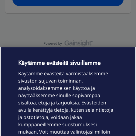
OmaYhteisö-käyttöehdot
Accessibility statement
Käytämme evästeitä sivuillamme
Käytämme evästeitä varmistaaksemme
sivuston sujuvan toiminnan,
Laitteet & liittymät
analysoidaksemme sen käyttöä ja
näyttääksemme sinulle sopivampaa
sisältöä, etuja ja tarjouksia. Evästeiden
Palvelut
avulla kerättyjä tietoja, kuten selaintietoja
ja ostotietoja, voidaan jakaa
Tuki
kumppaneillemme suostumuksesi
mukaan. Voit muuttaa valintojasi milloin