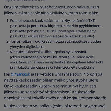
Ongelmatilanteissa tai tehdasasetusten palautuksen
jälkeen valinta ei ole aina aktiivinen, joten toimi näin:
Pura bluetooth-kaukosäätimen linkitys pitämällä
TXT
-
painiketta ja
peruutus/ kirjoitetun merkin pyyhkiminen
-
painiketta pohjassa n. 10 sekunnin ajan. Löydät nämä
painikkeet kaukosäätimen alaosasta (katso kuva alla).
Tämän jälkeen kaukosäädin ottaa automaattisesti uuden
yhteyden digiboksiin.
Merkkivalo (ledivalo) vilkkuu/palaa nyt
vihreänä
,
jolloin
kaukosäädin toimii bluetoothilla
. Televisiolle
yhdistämisen jälkeen äänipainikkeista ohjataan televisiota
ja virtakatkaisin ohjaa sekä televisiota että digiboksia.
Hei
@markkuk
ja tervetuloa OmaYhteisöön! No kylläpä
näyttää kaukosäädin olleen melko yhteistyöhaluton!
Onko kaukosäädin kuitenkin toiminut nyt hyvin sen
jälkeen kun sait tehtyä yhdistämisen? Kaukosäädin
ongelmissa voi kokeilla myös näitä korjaustoimenpiteitä:
Kaukosäätimen voi nollata (esim. bluetooth-ongelmissa)