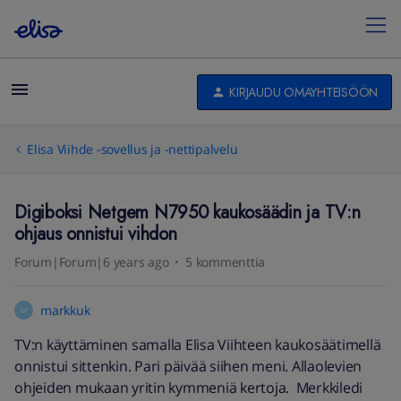
KIRJAUDU OMAYHTEISÖÖN
Elisa Viihde -sovellus ja -nettipalvelu
Digiboksi Netgem N7950 kaukosäädin ja TV:n
ohjaus onnistui vihdon
Forum|Forum|6 years ago
5 kommenttia
markkuk
M
TV:n käyttäminen samalla Elisa Viihteen kaukosäätimellä
onnistui sittenkin. Pari päivää siihen meni. Allaolevien
ohjeiden mukaan yritin kymmeniä kertoja. Merkkiledi