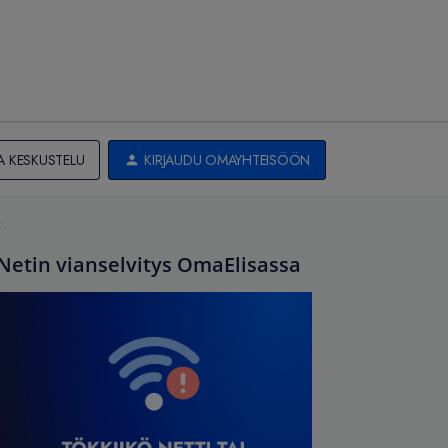
A KESKUSTELU
KIRJAUDU OMAYHTEISÖÖN
t
Netin vianselvitys OmaElisassa