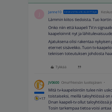
Janne10
Keskus
KESKUSTELUN ALOITTAJA
J
Lämmin kiitos tiedoista. Tuo kortin 
Onko niin että kaapeli TV:n signaal
kaapeloinnit nyt ja lähitulevaisuud
Ajatuksena olisi rakentaa nykyisen 
eternet sisävekko. Tuon tv-kaapelo
teknisen toteutuksen johdosta ha
Tykkää
JV0600
OmaYhteisön luottojäsen
Mitä tv-kaapelointiin tulee niin usk
toistaiseksi, meillä taloyhtiössä on 
+17
Dnan kaapeli-tv ollut taloyhtiössä 
Tosin tarkempaa tietoa voisi antaa 