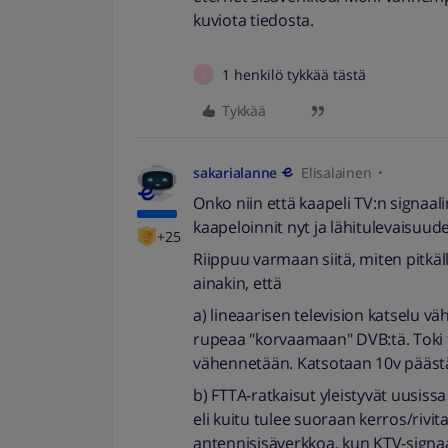
kuviota tiedosta.
1 henkilö tykkää tästä
J
Tykkää
sakarialanne
Elisalainen
Onko niin että kaapeli TV:n signaal
kaapeloinnit nyt ja lähitulevaisuud
+25
Riippuu varmaan siitä, miten pitkä
ainakin, että
a) lineaarisen television katselu v
rupeaa "korvaamaan" DVB:tä. Toki 
vähennetään. Katsotaan 10v päästä
b) FTTA-ratkaisut yleistyvät uusiss
eli kuitu tulee suoraan kerros/rivita
antennisisäverkkoa, kun KTV-signaa