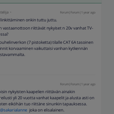
telija
Forum|Forum|1 year ago
linkittäminen onkin tuttu juttu.
in vastaanottoon riittävät nykyiset n 20v vanhat TV-
essa?
puhelinverkon (7 pistoketta) tilalle CAT 6A tasoinen
innit korvaaminen vaikuttaisi vanhan kytkennän
astavammalta.
Forum|Forum|1 year ago
oisin nykyisten kaapelien riittävän ainakin
reilusti yli 20 vuotta vanhat kaapelit ja alusta asti on
joten eiköhän tuo riittäne sinunkin tapauksessa.
​
@sakarialanne
joka on elisalainen.