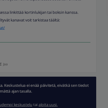
essa linkittää kortinlukijan tai boksin kanssa.
ltyvät kanavat voit tarkistaa täältä:
at/
Jaa
 Keskustelua ei enää päivitetä, eivätkä sen tiedot
ämättä ajan tasalla.
uudempi keskustelu
tai
aloita uusi.