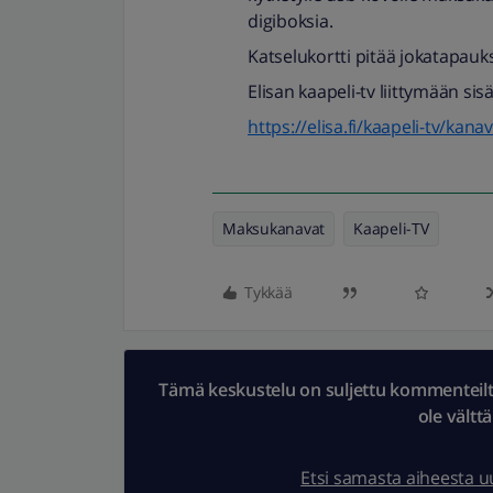
digiboksia.
Katselukortti pitää jokatapauks
Elisan kaapeli-tv liittymään sisä
https://elisa.fi/kaapeli-tv/kanav
Maksukanavat
Kaapeli-TV
Tykkää
Tämä keskustelu on suljettu kommenteilta.
ole vältt
Etsi samasta aiheesta 