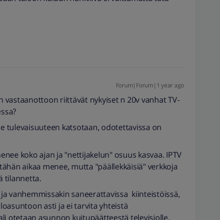
Forum|Forum|1 year ago
in vastaanottoon riittävät nykyiset n 20v vanhat TV-
essa?
lle tulevaisuuteen katsotaan, odotettavissa on
ähenee koko ajan ja "nettijakelun" osuus kasvaa. IPTV
tähän aikaa menee, mutta "päällekkäisiä" verkkoja
 tilannetta.
a ja vanhemmissakin saneerattavissa kiinteistöissä,
loasuntoon asti ja ei tarvita yhteistä
li otetaan asunnon kuitupäätteestä televisiolle.