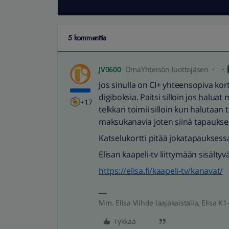
5 kommenttia
JV0600
OmaYhteisön luottojäsen
Jos sinulla on CI+ yhteensopiva kortin
digiboksia. Paitsi silloin jos halu
+17
telkkari toimii silloin kun halutaan 
maksukanavia joten siinä tapauksess
Katselukortti pitää jokatapauksessa 
Elisan kaapeli-tv liittymään sisältyv
https://elisa.fi/kaapeli-tv/kanavat/
Mm. Elisa Viihde laajakaistalla, Elisa K1-
Tykkää