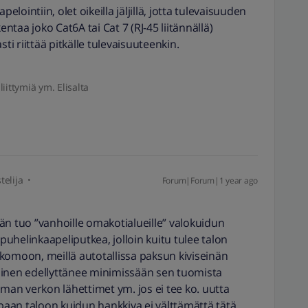
elointiin, olet oikeilla jäljillä, jotta tulevaisuuden
entaa joko Cat6A tai Cat 7 (RJ-45 liitännällä)
ti riittää pitkälle tulevaisuuteenkin.
liittymiä ym. Elisalta
telija
Forum|Forum|1 year ago
än tuo ”vanhoille omakotialueille” valokuidun
uhelinkaapeliputkea, jolloin kuitu tulee talon
komoon, meillä autotallissa paksun kiviseinän
minen edellyttänee minimissään sen tuomista
oman verkon lähettimet ym. jos ei tee ko. uutta
aan taloon kuidun hankkiva ei välttämättä tätä