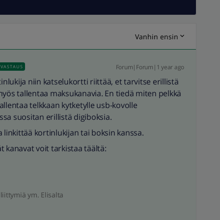
Vanhin ensin
Forum|Forum|1 year ago
VASTAUS
lukija niin katselukortti riittää, et tarvitse erillistä
at myös tallentaa maksukanavia. En tiedä miten pelkkä
tallentaa telkkaan kytketylle usb-kovolle
a suositan erillistä digiboksia.
linkittää kortinlukijan tai boksin kanssa.
ät kanavat voit tarkistaa täältä:
liittymiä ym. Elisalta