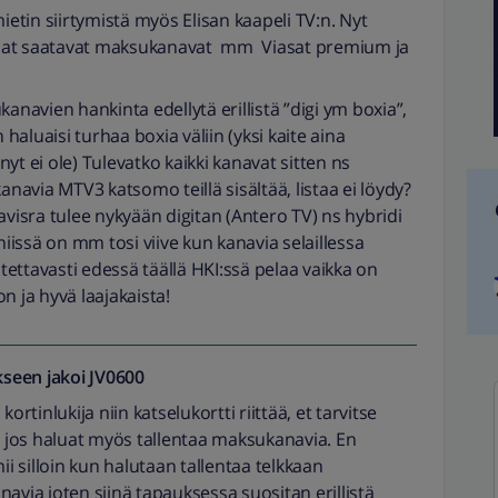
ietin siirtymistä myös Elisan kaapeli TV:n. Nyt
mmat saatavat maksukanavat mm Viasat premium ja
anavien hankinta edellytä erillistä ”digi ym boxia”,
 haluaisi turhaa boxia väliin (yksi kaite aina
yt ei ole) Tulevatko kaikki kanavat sitten ns
anavia MTV3 katsomo teillä sisältää, listaa ei löydy?
isra tulee nykyään digitan (Antero TV) ns hybridi
niissä on mm tosi viive kun kanavia selaillessa
itettavasti edessä täällä HKI:ssä pelaa vaikka on
n ja hyvä laajakaista!
seen jakoi
JV0600
ortinlukija niin katselukortti riittää, et tarvitse
loin jos haluat myös tallentaa maksukanavia. En
ii silloin kun halutaan tallentaa telkkaan
avia joten siinä tapauksessa suositan erillistä