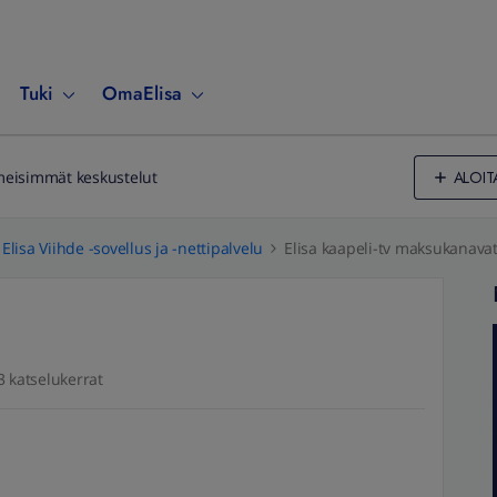
Tuki
OmaElisa
ALOIT
meisimmät keskustelut
Elisa Viihde -sovellus ja -nettipalvelu
Elisa kaapeli-tv maksukanava
3 katselukerrat