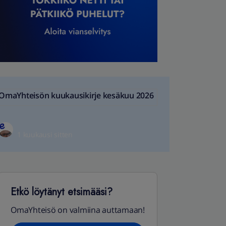
OmaYhteisön kuukausikirje kesäkuu 2026
1 kuukausi sitten
Etkö löytänyt etsimääsi?
OmaYhteisö on valmiina auttamaan!