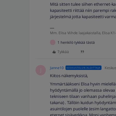
Mitä sitten tulee siihen ethernet-kaap
kapasiteetti riittää niin parempi rak
järjestelmä jotta kapasiteetti varmas
Mm. Elisa Viihde laajakaistalla, Elisa K1-
1 henkilö tykkää tästä
J
Tykkää
Janne10
Keskus
KESKUSTELUN ALOITTAJA
J
Kiitos näkemyksistä,
Ymmärtääkseni Elisa hyvin mielellä
hyödyntämällä jo olemassa olevaa p
tekniseen tilaan vanhaan puhelinja
takana) . Tällöin kuidun hyödyntä
asuintilojen puolelle (esim langatt
eternet sisäverkkoa. Moni vanhemp