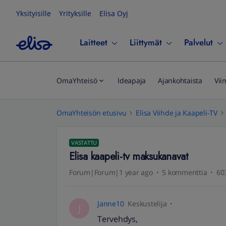
Yksityisille
Yrityksille
Elisa Oyj
Laitteet
Liittymät
Palvelut
OmaYhteisö
Ideapaja
Ajankohtaista
Vii
OmaYhteisön etusivu
Elisa Viihde ja Kaapeli-TV
VASTATTU
Elisa kaapeli-tv maksukanavat
Forum|Forum|1 year ago
5 kommenttia
60
Janne10
Keskustelija
J
Tervehdys,