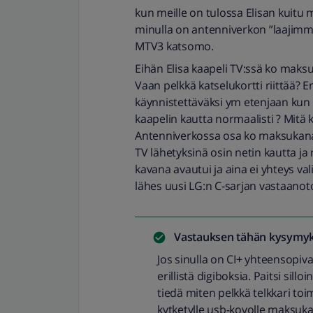
kun meille on tulossa Elisan kuitu m
minulla on antenniverkon ”laaji
MTV3 katsomo.
Eihän Elisa kaapeli TV:ssä ko maksuk
Vaan pelkkä katselukortti riittää? En
käynnistettäväksi ym etenjaan kun n
kaapelin kautta normaalisti ? Mitä k
Antenniverkossa osa ko maksukanav
TV lähetyksinä osin netin kautta ja 
kavana avautui ja aina ei yhteys val
lähes uusi LG:n C-sarjan vastaanoto
Vastauksen tähän kysymyk
Jos sinulla on CI+ yhteensopiva k
erillistä digiboksia. Paitsi sil
tiedä miten pelkkä telkkari toim
kytketylle usb-kovolle maksukan