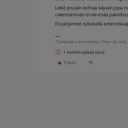
Liekö jossain kohtaa käyvän jopa ni
rakentaminen ei ole enää pakollista
Eli pärjännet nykyisellä antennikaap
“Computers are useless. They can only 
1 henkilö tykkää tästä
J
Tykkää