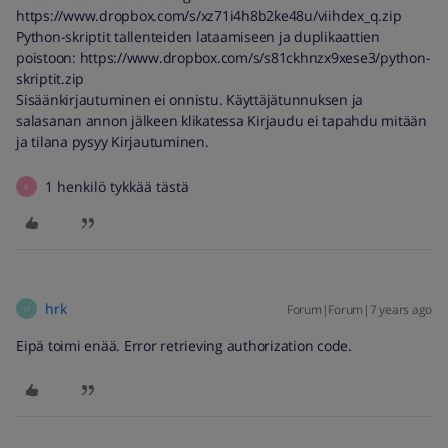
https://www.dropbox.com/s/xz71i4h8b2ke48u/viihdex_q.zip
Python-skriptit tallenteiden lataamiseen ja duplikaattien
poistoon: https://www.dropbox.com/s/s81ckhnzx9xese3/python-
skriptit.zip
Sisäänkirjautuminen ei onnistu. Käyttäjätunnuksen ja
salasanan annon jälkeen klikatessa Kirjaudu ei tapahdu mitään
ja tilana pysyy Kirjautuminen.
1 henkilö tykkää tästä
K
hrk
Forum|Forum|7 years ago
H
Eipä toimi enää. Error retrieving authorization code.