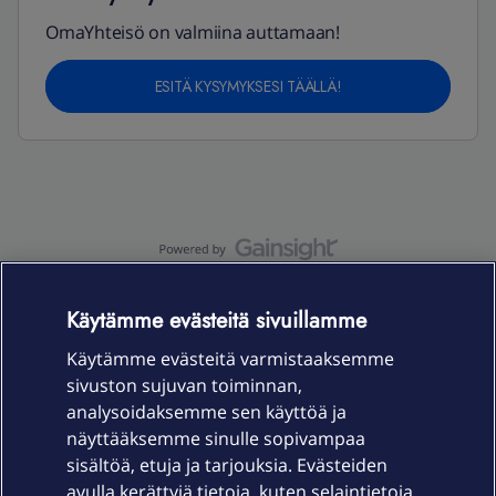
OmaYhteisö on valmiina auttamaan!
ESITÄ KYSYMYKSESI TÄÄLLÄ!
OmaYhteisö-käyttöehdot
Accessibility statement
Käytämme evästeitä sivuillamme
Käytämme evästeitä varmistaaksemme
sivuston sujuvan toiminnan,
Laitteet & liittymät
analysoidaksemme sen käyttöä ja
näyttääksemme sinulle sopivampaa
sisältöä, etuja ja tarjouksia. Evästeiden
Palvelut
avulla kerättyjä tietoja, kuten selaintietoja