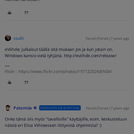
ssulti
Forum|Forum|7 years ago
eViihde; julkaisut täällä sitä mukaan jos ja kun jotain on.
Windows kansio vielä tyhjänä. http://eviihde.com/release/
Flickr ; https://www.flickr.com/photos/197132024@N04/
Patomiäs
Forum|Forum|7 years ago
KESKUSTELUN ALOITTAJA
Onko tämä siis myös "tavallisille" käyttäjille, esim. keskusteluun
näistä eri Elisa Viihteeseen liittyvistä ohjelmista? :)