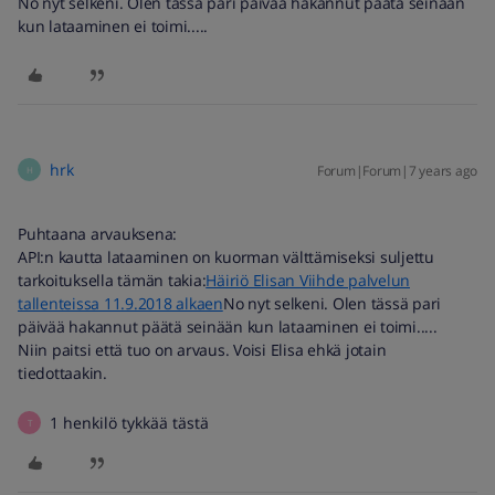
No nyt selkeni. Olen tässä pari päivää hakannut päätä seinään
kun lataaminen ei toimi.....
hrk
Forum|Forum|7 years ago
H
Puhtaana arvauksena:
API:n kautta lataaminen on kuorman välttämiseksi suljettu
tarkoituksella tämän takia:
Häiriö Elisan Viihde palvelun
tallenteissa 11.9.2018 alkaen
No nyt selkeni. Olen tässä pari
päivää hakannut päätä seinään kun lataaminen ei toimi.....
Niin paitsi että tuo on arvaus. Voisi Elisa ehkä jotain
tiedottaakin.
1 henkilö tykkää tästä
T