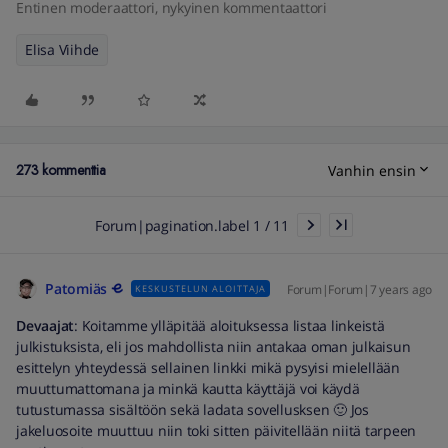
Entinen moderaattori, nykyinen kommentaattori
Elisa Viihde
273 kommenttia
Vanhin ensin
Forum|pagination.label 1 / 11
Patomiäs
Forum|Forum|7 years ago
KESKUSTELUN ALOITTAJA
Devaajat
: Koitamme ylläpitää aloituksessa listaa linkeistä
julkistuksista, eli jos mahdollista niin antakaa oman julkaisun
esittelyn yhteydessä sellainen linkki mikä pysyisi mielellään
muuttumattomana ja minkä kautta käyttäjä voi käydä
tutustumassa sisältöön sekä ladata sovellusksen 🙂 Jos
jakeluosoite muuttuu niin toki sitten päivitellään niitä tarpeen