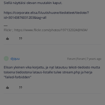
Siellä näyttäisi olevan muutakin kaput.
https://corporate.elisa.fi/uutishuone/tiedotteet/tiedote/?
id=30143876031203&tag=all
Flickr ; https://www.flickr.com/photos/197132024@N04/
djquu
Forum|Forum|7 years ago
D
Elisan yleinen vika korjattu, ja nyt latautuu teksti-tiedosto mutta
toisena tiedostona lataus-listalle tulee stream.php ja herja
"failed-forbidden"