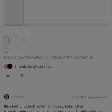
Flickr ; https://www.flickr.com/photos/197132024@N04/
2 henkilöä tykkää tästä
A
Rennie75
Forum|Forum|7 years ago
Illan touhuilut tuotti jotain toimivaa... Ehkä joskus
tulevaisuudessa tämä toimii taas kokonaan. Ei vielä jakelussa.