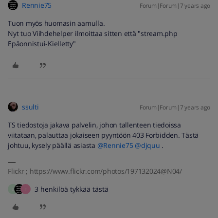
Rennie75
Forum|Forum|7 years ago
Tuon myös huomasin aamulla.
Nyt tuo Viihdehelper ilmoittaa sitten että "stream.php
Epäonnistui-Kielletty"
ssulti
Forum|Forum|7 years ago
TS tiedostoja jakava palvelin, johon tallenteen tiedoissa
viitataan, palauttaa jokaiseen pyyntöön 403 Forbidden. Tästä
johtuu, kysely päällä asiasta
@Rennie75
@djquu
.
Flickr ; https://www.flickr.com/photos/197132024@N04/
3 henkilöä tykkää tästä
D
T