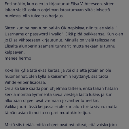
Ensinnäkin, kun olen jo kirjautunut Elisa Viihteeseen. sitten
laitan sieltä jonkun ohjelman latautumaan siitä sinisestä
nuolesta, niin tulee tuo herjaus.
Sitten kun painan tuon palkin OK napiskaa, niin tulee vielä: "
Username or password invalid". Eikä pidä paikkaansa. Kun olen
jo Elisa Viihteeseen kirjautunut. Minulla on vielä tallessa ne
Elisalta alunperin saamani tunnarit, mutta nekään ei tunnu
kelpaavan.
menee hermo
Kokeilin kyllä tätä ekaa kertaa, ja voi olla että jotain en ole
huomannut. olen kyllä aikaisemmin käyttänyt. siis tuota
ViihdeHelper lisäosaa.
On aika kiire saada pari ohjelmaa talteen, enkä tähän hätään
kerkiä montaa kymmentä sivua viestejä tästä lukee. ja kun
alkupään ohjeet ovat varmaan jo vanhentuneetkin.
Vaikka juuri tässä ketjussa ei ole kun alun toista sivua. mutta
tämän asian tiimoilta on pari muutakin ketjua.
Mistä siis tietää, mitkä ohjeet ovat nyt oikeat, että voisko joku