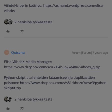
ViihdeHelperin kotisivu: https://asmand.wordpress.com/elisa-
viihde/
2 henkilöä tykkää tästä
Qotscha
Forum|Forum|7 years ago
Q
Elisa ViihdeX Media Manager:
https://www.dropbox.com/s/xz71i4h8b2ke48u/viihdex_q.zip
Python-skriptit tallenteiden lataamiseen ja duplikaattien
poistoon: https://www.dropbox.com/s/s81ckhnzx9xese3/python-
skriptit.zip
2 henkilöä tykkää tästä