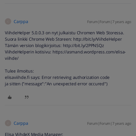
Carppa
Forum|Forum|7 years ago
C
ViihdeHelper 5.0.0.3 on nyt julkaistu Chromen Web Storessa.
Suora linkki Chrome Web Storeen: http://bit.ly/ViihdeHelper
Tämän version blogikirjoitus: http://bit.ly/2PPNSQz
ViihdeHelperin kotisivu: https://asmand.wordpress.com/elisa-
viihde/
Tulee ilmoitus:
elisaviihde.fi says: Error retrieving authorization code
ja sitten ("message":"An unexpected error occured")
Carppa
Forum|Forum|7 years ago
C
Elisa ViihdeX Media Manager: