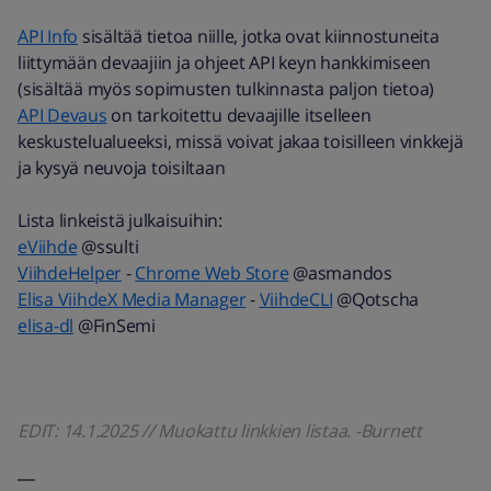
API Info
sisältää tietoa niille, jotka ovat kiinnostuneita
liittymään devaajiin ja ohjeet API keyn hankkimiseen
(sisältää myös sopimusten tulkinnasta paljon tietoa)
API Devaus
on tarkoitettu devaajille itselleen
keskustelualueeksi, missä voivat jakaa toisilleen vinkkejä
ja kysyä neuvoja toisiltaan
Lista linkeistä julkaisuihin:
eViihde
@ssulti
ViihdeHelper
-
Chrome Web Store
@asmandos
Elisa ViihdeX Media Manager
-
ViihdeCLI
@Qotscha
elisa-dl
@FinSemi
EDIT: 14.1.2025 // Muokattu linkkien listaa. -Burnett