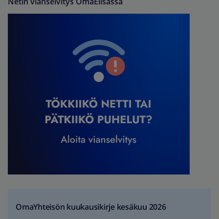
Netin vianselvitys OmaElisassa
OmaYhteisön kuukausikirje kesäkuu 2026