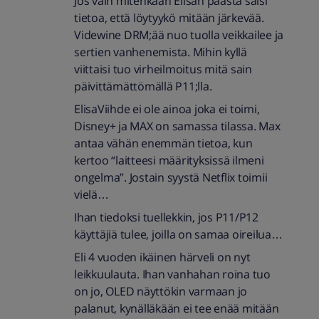
Jos vain mitenkään Elisan päästä saisi
tietoa, että löytyykö mitään järkevää.
Videwine DRM;ää nuo tuolla veikkailee ja
sertien vanhenemista. Mihin kyllä
viittaisi tuo virheilmoitus mitä sain
päivittämättömällä P11;lla.
ElisaViihde ei ole ainoa joka ei toimi,
Disney+ ja MAX on samassa tilassa. Max
antaa vähän enemmän tietoa, kun
kertoo “laitteesi määrityksissä ilmeni
ongelma”. Jostain syystä Netflix toimii
vielä…
Ihan tiedoksi tuellekkin, jos P11/P12
käyttäjiä tulee, joilla on samaa oireilua…
Eli 4 vuoden ikäinen härveli on nyt
leikkuulauta. Ihan vanhahan roina tuo
on jo, OLED näyttökin varmaan jo
palanut, kynälläkään ei tee enää mitään