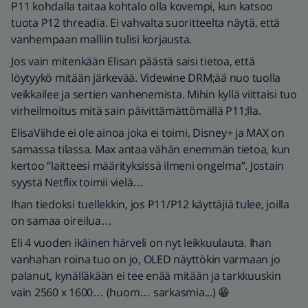
P11 kohdalla taitaa kohtalo olla kovempi, kun katsoo
tuota P12 threadia. Ei vahvalta suoritteelta näytä, että
vanhempaan malliin tulisi korjausta.
Jos vain mitenkään Elisan päästä saisi tietoa, että
löytyykö mitään järkevää. Videwine DRM;ää nuo tuolla
veikkailee ja sertien vanhenemista. Mihin kyllä viittaisi tuo
virheilmoitus mitä sain päivittämättömällä P11;lla.
ElisaViihde ei ole ainoa joka ei toimi, Disney+ ja MAX on
samassa tilassa. Max antaa vähän enemmän tietoa, kun
kertoo “laitteesi määrityksissä ilmeni ongelma”. Jostain
syystä Netflix toimii vielä…
Ihan tiedoksi tuellekkin, jos P11/P12 käyttäjiä tulee, joilla
on samaa oireilua…
Eli 4 vuoden ikäinen härveli on nyt leikkuulauta. Ihan
vanhahan roina tuo on jo, OLED näyttökin varmaan jo
palanut, kynälläkään ei tee enää mitään ja tarkkuuskin
vain 2560 x 1600… (huom… sarkasmia...) 😁