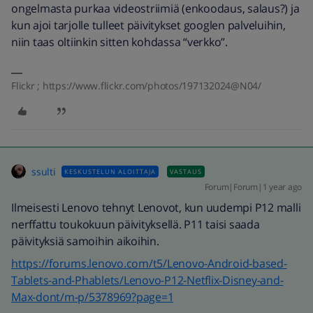
ongelmasta purkaa videostriimiä (enkoodaus, salaus?) ja
kun ajoi tarjolle tulleet päivitykset googlen palveluihin,
niin taas oltiinkin sitten kohdassa “verkko”.
Flickr ; https://www.flickr.com/photos/197132024@N04/
ssulti
KESKUSTELUN ALOITTAJA
VASTAUS
Forum|Forum|1 year ago
Ilmeisesti Lenovo tehnyt Lenovot, kun uudempi P12 malli
nerffattu toukokuun päivityksellä. P11 taisi saada
päivityksiä samoihin aikoihin.
https://forums.lenovo.com/t5/Lenovo-Android-based-
Tablets-and-Phablets/Lenovo-P12-Netflix-Disney-and-
Max-dont/m-p/5378969?page=1