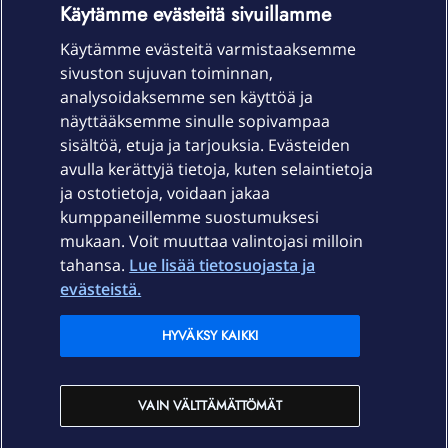
Käytämme evästeitä sivuillamme
Käytämme evästeitä varmistaaksemme
sivuston sujuvan toiminnan,
Laitteet & liittymät
analysoidaksemme sen käyttöä ja
näyttääksemme sinulle sopivampaa
sisältöä, etuja ja tarjouksia. Evästeiden
Palvelut
avulla kerättyjä tietoja, kuten selaintietoja
ja ostotietoja, voidaan jakaa
Tuki
kumppaneillemme suostumuksesi
mukaan. Voit muuttaa valintojasi milloin
tahansa.
Lue lisää tietosuojasta ja
Ajankohtaista
evästeistä.
Elisa Oyj
HYVÄKSY KAIKKI
In English
VAIN VÄLTTÄMÄTTÖMÄT
På Svenska