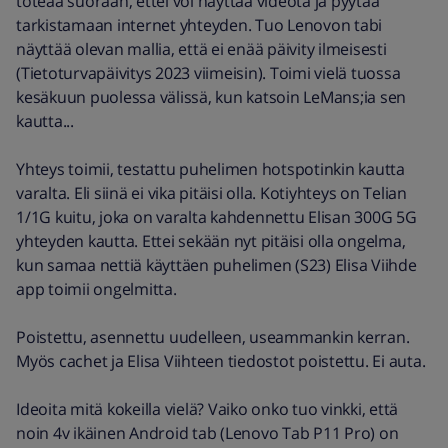
toteaa suoraan, ettei voi näyttää videota ja pyytää
tarkistamaan internet yhteyden. Tuo Lenovon tabi
näyttää olevan mallia, että ei enää päivity ilmeisesti
(Tietoturvapäivitys 2023 viimeisin). Toimi vielä tuossa
kesäkuun puolessa välissä, kun katsoin LeMans;ia sen
kautta...
Yhteys toimii, testattu puhelimen hotspotinkin kautta
varalta. Eli siinä ei vika pitäisi olla. Kotiyhteys on Telian
1/1G kuitu, joka on varalta kahdennettu Elisan 300G 5G
yhteyden kautta. Ettei sekään nyt pitäisi olla ongelma,
kun samaa nettiä käyttäen puhelimen (S23) Elisa Viihde
app toimii ongelmitta.
Poistettu, asennettu uudelleen, useammankin kerran.
Myös cachet ja Elisa Viihteen tiedostot poistettu. Ei auta.
Ideoita mitä kokeilla vielä? Vaiko onko tuo vinkki, että
noin 4v ikäinen Android tab (Lenovo Tab P11 Pro) on