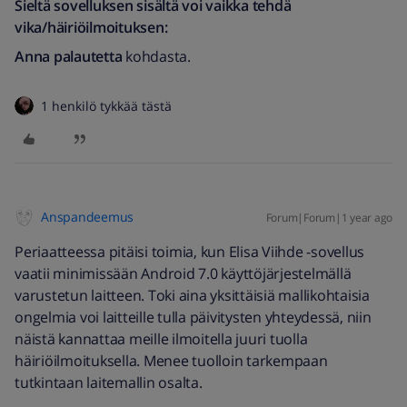
Sieltä sovelluksen sisältä voi vaikka tehdä
vika/häiriöilmoituksen:
Anna palautetta
kohdasta.
1 henkilö tykkää tästä
Anspandeemus
Forum|Forum|1 year ago
Periaatteessa pitäisi toimia, kun Elisa Viihde -sovellus
vaatii minimissään Android 7.0 käyttöjärjestelmällä
varustetun laitteen. Toki aina yksittäisiä mallikohtaisia
ongelmia voi laitteille tulla päivitysten yhteydessä, niin
näistä kannattaa meille ilmoitella juuri tuolla
häiriöilmoituksella. Menee tuolloin tarkempaan
tutkintaan laitemallin osalta.