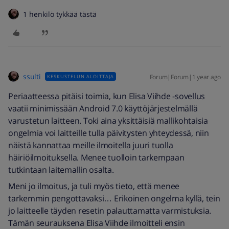
1 henkilö tykkää tästä
ssulti
Forum|Forum|1 year ago
KESKUSTELUN ALOITTAJA
Periaatteessa pitäisi toimia, kun Elisa Viihde -sovellus
vaatii minimissään Android 7.0 käyttöjärjestelmällä
varustetun laitteen. Toki aina yksittäisiä mallikohtaisia
ongelmia voi laitteille tulla päivitysten yhteydessä, niin
näistä kannattaa meille ilmoitella juuri tuolla
häiriöilmoituksella. Menee tuolloin tarkempaan
tutkintaan laitemallin osalta.
Meni jo ilmoitus, ja tuli myös tieto, että menee
tarkemmin pengottavaksi… Erikoinen ongelma kyllä, tein
jo laitteelle täyden resetin palauttamatta varmistuksia.
Tämän seurauksena Elisa Viihde ilmoitteli ensin