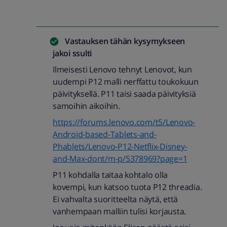
Vastauksen tähän kysymykseen
jakoi
ssulti
Ilmeisesti Lenovo tehnyt Lenovot, kun
uudempi P12 malli nerffattu toukokuun
päivityksellä. P11 taisi saada päivityksiä
samoihin aikoihin.
https://forums.lenovo.com/t5/Lenovo-
Android-based-Tablets-and-
Phablets/Lenovo-P12-Netflix-Disney-
and-Max-dont/m-p/5378969?page=1
P11 kohdalla taitaa kohtalo olla
kovempi, kun katsoo tuota P12 threadia.
Ei vahvalta suoritteelta näytä, että
vanhempaan malliin tulisi korjausta.