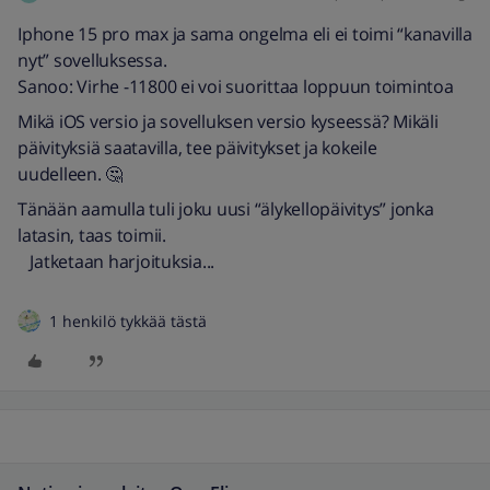
Iphone 15 pro max ja sama ongelma eli ei toimi “kanavilla
nyt” sovelluksessa.
Sanoo: Virhe -11800 ei voi suorittaa loppuun toimintoa
Mikä iOS versio ja sovelluksen versio kyseessä? Mikäli
päivityksiä saatavilla, tee päivitykset ja kokeile
uudelleen. 🤔
Tänään aamulla tuli joku uusi “älykellopäivitys” jonka
latasin, taas toimii.
Jatketaan harjoituksia...
1 henkilö tykkää tästä