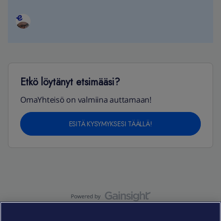
Etkö löytänyt etsimääsi?
OmaYhteisö on valmiina auttamaan!
ESITÄ KYSYMYKSESI TÄÄLLÄ!
OmaYhteisö-käyttöehdot
Accessibility statement