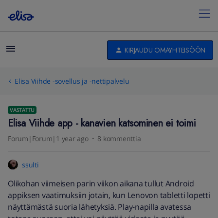
KIRJAUDU OMAYHTEISÖÖN
Elisa Viihde -sovellus ja -nettipalvelu
VASTATTU
Elisa Viihde app - kanavien katsominen ei toimi
Forum|Forum|1 year ago
8 kommenttia
ssulti
Olikohan viimeisen parin viikon aikana tullut Android
appiksen vaatimuksiin jotain, kun Lenovon tabletti lopetti
näyttämästä suoria lähetyksiä. Play-napilla avatessa