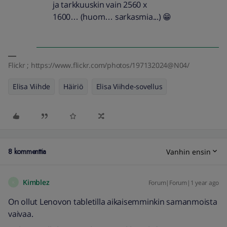
ja tarkkuuskin vain 2560 x
1600… (huom… sarkasmia...) 😁
Flickr ; https://www.flickr.com/photos/197132024@N04/
Elisa Viihde
Häiriö
Elisa Viihde-sovellus
8 kommenttia
Vanhin ensin
Kimblez
Forum|Forum|1 year ago
K
On ollut Lenovon tabletilla aikaisemminkin samanmoista
vaivaa.