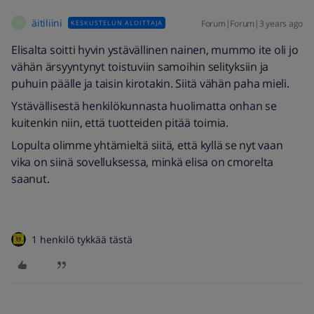
äitiliini
Forum|Forum|3 years ago
KESKUSTELUN ALOITTAJA
Ä
Elisalta soitti hyvin ystävällinen nainen, mummo ite oli jo
vähän ärsyyntynyt toistuviin samoihin selityksiin ja
puhuin päälle ja taisin kirotakin. Siitä vähän paha mieli.
Ystävällisestä henkilökunnasta huolimatta onhan se
kuitenkin niin, että tuotteiden pitää toimia.
Lopulta olimme yhtämieltä siitä, että kyllä se nyt vaan
vika on siinä sovelluksessa, minkä elisa on cmorelta
saanut.
1 henkilö tykkää tästä