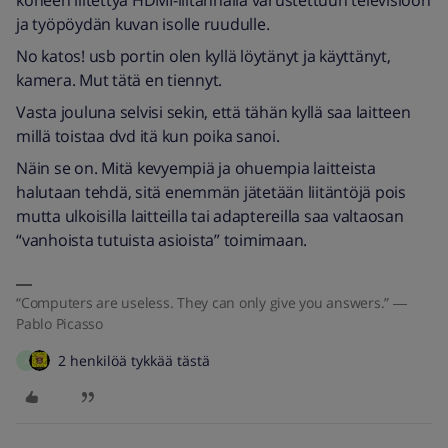
koneen liitettyä HDMI-liitännällä varustettuun televisioon
ja työpöydän kuvan isolle ruudulle.
No katos! usb portin olen kyllä löytänyt ja käyttänyt,
kamera. Mut tätä en tiennyt.
Vasta jouluna selvisi sekin, että tähän kyllä saa laitteen
millä toistaa dvd itä kun poika sanoi.
Näin se on. Mitä kevyempiä ja ohuempia laitteista
halutaan tehdä, sitä enemmän jätetään liitäntöjä pois
mutta ulkoisilla laitteilla tai adaptereilla saa valtaosan
“vanhoista tutuista asioista” toimimaan.
“Computers are useless. They can only give you answers.” ―
Pablo Picasso
2 henkilöä tykkää tästä
Ä