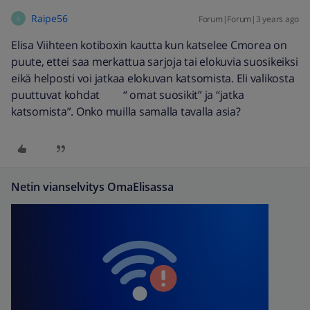
Raipe56
Forum|Forum|3 years ago
R
Elisa Viihteen kotiboxin kautta kun katselee Cmorea on
puute, ettei saa merkattua sarjoja tai elokuvia suosikeiksi
eikä helposti voi jatkaa elokuvan katsomista. Eli valikosta
puuttuvat kohdat “ omat suosikit” ja “jatka
katsomista”. Onko muilla samalla tavalla asia?
Netin vianselvitys OmaElisassa