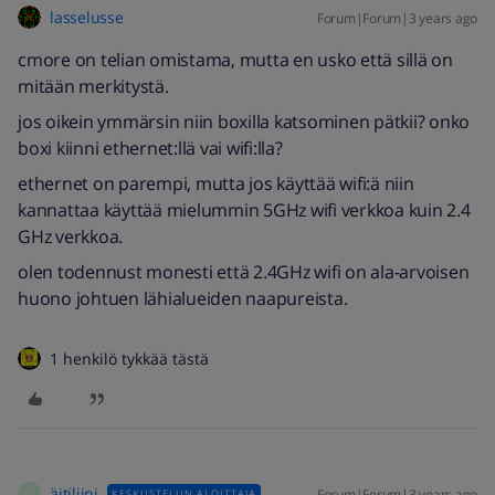
lasselusse
Forum|Forum|3 years ago
cmore on telian omistama, mutta en usko että sillä on
mitään merkitystä.
jos oikein ymmärsin niin boxilla katsominen pätkii? onko
boxi kiinni ethernet:llä vai wifi:lla?
ethernet on parempi, mutta jos käyttää wifi:ä niin
kannattaa käyttää mielummin 5GHz wifi verkkoa kuin 2.4
GHz verkkoa.
olen todennust monesti että 2.4GHz wifi on ala-arvoisen
huono johtuen lähialueiden naapureista.
1 henkilö tykkää tästä
äitiliini
Forum|Forum|3 years ago
KESKUSTELUN ALOITTAJA
Ä