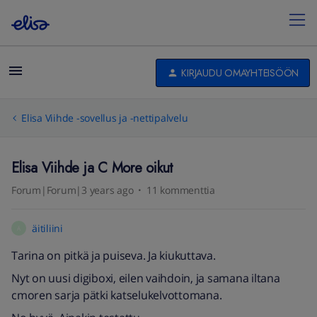
KIRJAUDU OMAYHTEISÖÖN
Elisa Viihde -sovellus ja -nettipalvelu
Elisa Viihde ja C More oikut
Forum|Forum|3 years ago
11 kommenttia
äitiliini
Ä
Tarina on pitkä ja puiseva. Ja kiukuttava.
Nyt on uusi digiboxi, eilen vaihdoin, ja samana iltana
cmoren sarja pätki katselukelvottomana.