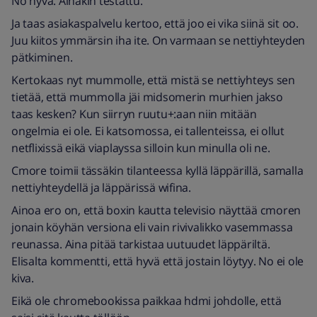
No hyvä. Ainakin testattu.
Ja taas asiakaspalvelu kertoo, että joo ei vika siinä sit oo.
Juu kiitos ymmärsin iha ite. On varmaan se nettiyhteyden
pätkiminen.
Kertokaas nyt mummolle, että mistä se nettiyhteys sen
tietää, että mummolla jäi midsomerin murhien jakso
taas kesken? Kun siirryn ruutu+:aan niin mitään
ongelmia ei ole. Ei katsomossa, ei tallenteissa, ei ollut
netflixissä eikä viaplayssa silloin kun minulla oli ne.
Cmore toimii tässäkin tilanteessa kyllä läppärillä, samalla
nettiyhteydellä ja läppärissä wifina.
Ainoa ero on, että boxin kautta televisio näyttää cmoren
jonain köyhän versiona eli vain rivivalikko vasemmassa
reunassa. Aina pitää tarkistaa uutuudet läppäriltä.
Elisalta kommentti, että hyvä että jostain löytyy. No ei ole
kiva.
Eikä ole chromebookissa paikkaa hdmi johdolle, että