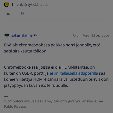
1 henkilö tykkää tästä
sakarialanne
Forum|Forum|3 years ago
Eikä ole chromebookissa paikkaa hdmi johdolle, että
saisi sitä kautta töllöön.
Chromebookeissa, joissa ei ole HDMI-liitäntää, on
kuitenkin USB-C portti ja
esim. tällaisella adapterilla
saa
koneen liitettyä HDMI-liitännällä varustettuun televisioon
ja työpöydän kuvan isolle ruudulle.
“Computers are useless. They can only give you answers.” ―
Pablo Picasso