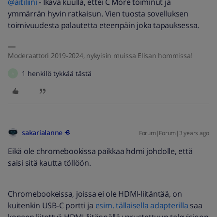
@äitiliini
- Ikävä kuulla, ettei C More toiminut ja
ymmärrän hyvin ratkaisun. Vien tuosta sovelluksen
toimivuudesta palautetta eteenpäin joka tapauksessa.
Moderaattori 2019-2024, nykyisin muissa Elisan hommissa!
1 henkilö tykkää tästä
Ä
sakarialanne
Forum|Forum|3 years ago
Eikä ole chromebookissa paikkaa hdmi johdolle, että
saisi sitä kautta töllöön.
Chromebookeissa, joissa ei ole HDMI-liitäntää, on
kuitenkin USB-C portti ja
esim. tällaisella adapterilla
saa