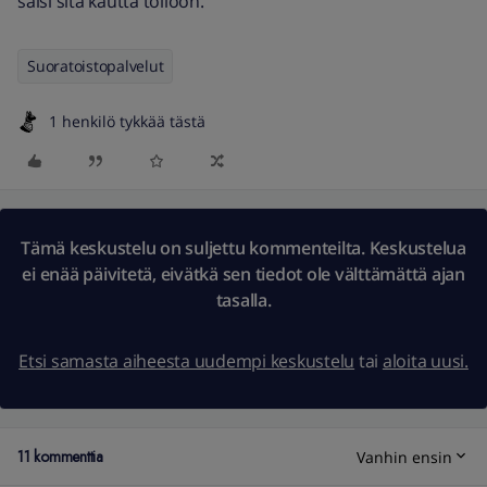
saisi sitä kautta töllöön.
Suoratoistopalvelut
1 henkilö tykkää tästä
Tämä keskustelu on suljettu kommenteilta. Keskustelua
ei enää päivitetä, eivätkä sen tiedot ole välttämättä ajan
tasalla.
Etsi samasta aiheesta uudempi keskustelu
tai
aloita uusi.
11 kommenttia
Vanhin ensin