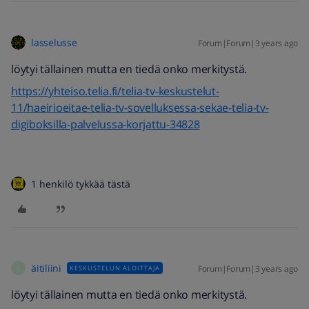
lasselusse
Forum|Forum|3 years ago
löytyi tällainen mutta en tiedä onko merkitystä.
https://yhteiso.telia.fi/telia-tv-keskustelut-
11/haeirioeitae-telia-tv-sovelluksessa-sekae-telia-tv-
digiboksilla-palvelussa-korjattu-34828
1 henkilö tykkää tästä
äitiliini
Forum|Forum|3 years ago
KESKUSTELUN ALOITTAJA
Ä
löytyi tällainen mutta en tiedä onko merkitystä.