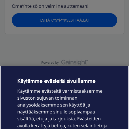
OmaYhteisö on valmiina auttamaan!
ESITÄ KYSYMYKSESI TÄÄLLÄ!
OmaYhteisö-käyttöehdot
Accessibility statement
Käytämme evästeitä sivuillamme
Käytämme evästeitä varmistaaksemme
sivuston sujuvan toiminnan,
Laitteet & liittymät
analysoidaksemme sen käyttöä ja
näyttääksemme sinulle sopivampaa
sisältöä, etuja ja tarjouksia. Evästeiden
Palvelut
avulla kerättyjä tietoja, kuten selaintietoja