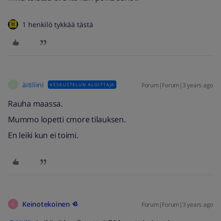
1 henkilö tykkää tästä
äitiliini
Forum|Forum|3 years ago
KESKUSTELUN ALOITTAJA
Ä
Rauha maassa.
Mummo lopetti cmore tilauksen.
En leiki kun ei toimi.
Keinotekoinen
Forum|Forum|3 years ago
K