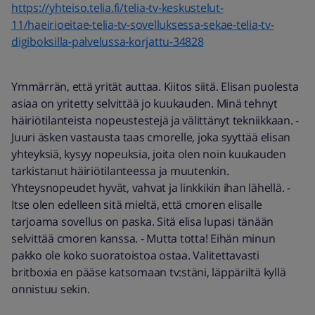
https://yhteiso.telia.fi/telia-tv-keskustelut-
11/haeirioeitae-telia-tv-sovelluksessa-sekae-telia-tv-
digiboksilla-palvelussa-korjattu-34828
Ymmärrän, että yrität auttaa. Kiitos siitä. Elisan puolesta
asiaa on yritetty selvittää jo kuukauden. Minä tehnyt
häiriötilanteista nopeustestejä ja välittänyt tekniikkaan. -
Juuri äsken vastausta taas cmorelle, joka syyttää elisan
yhteyksiä, kysyy nopeuksia, joita olen noin kuukauden
tarkistanut häiriötilanteessa ja muutenkin.
Yhteysnopeudet hyvät, vahvat ja linkkikin ihan lähellä. -
Itse olen edelleen sitä mieltä, että cmoren elisalle
tarjoama sovellus on paska. Sitä elisa lupasi tänään
selvittää cmoren kanssa. - Mutta totta! Eihän minun
pakko ole koko suoratoistoa ostaa. Valitettavasti
britboxia en pääse katsomaan tv:stäni, läppäriltä kyllä
onnistuu sekin.