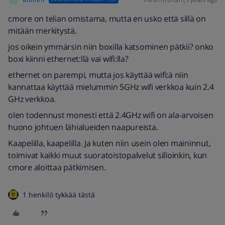
cmore on telian omistama, mutta en usko että sillä on
mitään merkitystä.
jos oikein ymmärsin niin boxilla katsominen pätkii? onko
boxi kiinni ethernet:llä vai wifi:lla?
ethernet on parempi, mutta jos käyttää wifi:ä niin
kannattaa käyttää mielummin 5GHz wifi verkkoa kuin 2.4
GHz verkkoa.
olen todennust monesti että 2.4GHz wifi on ala-arvoisen
huono johtuen lähialueiden naapureista.
Kaapelilla, kaapelilla. Ja kuten niin usein olen maininnut,
toimivat kaikki muut suoratoistopalvelut silloinkin, kun
cmore aloittaa pätkimisen.
1 henkilö tykkää tästä