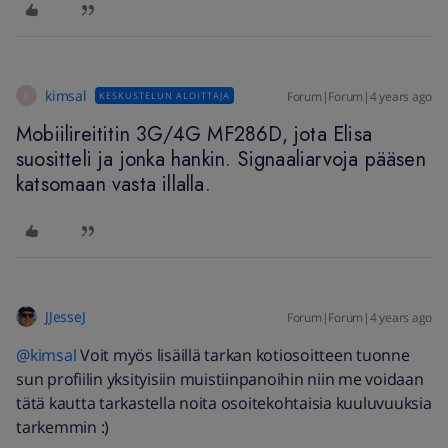
kimsal
Forum|Forum|4 years ago
KESKUSTELUN ALOITTAJA
K
Mobiilireititin 3G/4G MF286D, jota Elisa
suositteli ja jonka hankin. Signaaliarvoja pääsen
katsomaan vasta illalla.
JJesseJ
Forum|Forum|4 years ago
@kimsal
Voit myös lisäillä tarkan kotiosoitteen tuonne
sun profiilin yksityisiin muistiinpanoihin niin me voidaan
tätä kautta tarkastella noita osoitekohtaisia kuuluvuuksia
tarkemmin :)