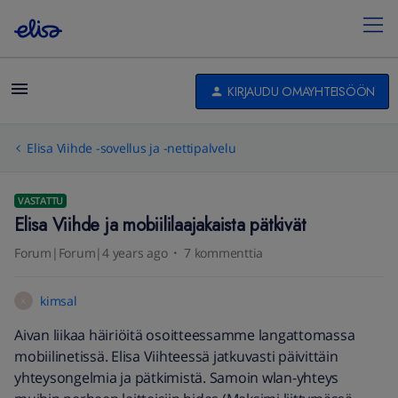
KIRJAUDU OMAYHTEISÖÖN
Elisa Viihde -sovellus ja -nettipalvelu
VASTATTU
Elisa Viihde ja mobiililaajakaista pätkivät
Forum|Forum|4 years ago
7 kommenttia
kimsal
K
Aivan liikaa häiriöitä osoitteessamme langattomassa
mobiilinetissä. Elisa Viihteessä jatkuvasti päivittäin
yhteysongelmia ja pätkimistä. Samoin wlan-yhteys