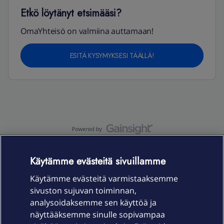
Etkö löytänyt etsimääsi?
OmaYhteisö on valmiina auttamaan!
ESITÄ KYSYMYKSESI TÄÄLLÄ!
OmaYhteisö-käyttöehdot
Accessibility statement
Käytämme evästeitä sivuillamme
Käytämme evästeitä varmistaaksemme
sivuston sujuvan toiminnan,
Laitteet & liittymät
analysoidaksemme sen käyttöä ja
näyttääksemme sinulle sopivampaa