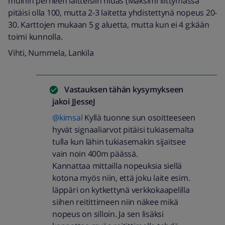
muihin perheen laitteisiin hidas (Maksimi liittymässä
pitäisi olla 100, mutta 2-3 laitetta yhdistettynä nopeus 20-
30. Karttojen mukaan 5 g aluetta, mutta kun ei 4 g:kään
toimi kunnolla.
Vihti, Nummela, Lankila
Vastauksen tähän kysymykseen
jakoi
JJesseJ
@kimsal
Kyllä tuonne sun osoitteeseen
hyvät signaaliarvot pitäisi tukiasemalta
tulla kun lähin tukiasemakin sijaitsee
vain noin 400m päässä.
Kannattaa mittailla nopeuksia siellä
kotona myös niin, että joku laite esim.
läppäri on kytkettynä verkkokaapelilla
siihen reitittimeen niin näkee mikä
nopeus on silloin. Ja sen lisäksi