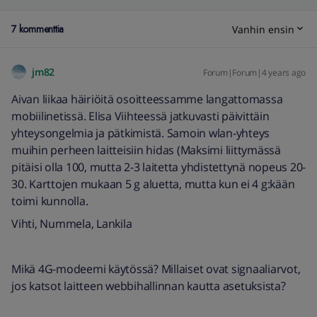
7 kommenttia
Vanhin ensin
jm82
Forum|Forum|4 years ago
Aivan liikaa häiriöitä osoitteessamme langattomassa
mobiilinetissä. Elisa Viihteessä jatkuvasti päivittäin
yhteysongelmia ja pätkimistä. Samoin wlan-yhteys
muihin perheen laitteisiin hidas (Maksimi liittymässä
pitäisi olla 100, mutta 2-3 laitetta yhdistettynä nopeus 20-
30. Karttojen mukaan 5 g aluetta, mutta kun ei 4 g:kään
toimi kunnolla.
Vihti, Nummela, Lankila
Mikä 4G-modeemi käytössä? Millaiset ovat signaaliarvot,
jos katsot laitteen webbihallinnan kautta asetuksista?