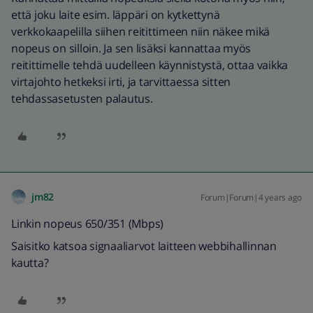
että joku laite esim. läppäri on kytkettynä
verkkokaapelilla siihen reitittimeen niin näkee mikä
nopeus on silloin. Ja sen lisäksi kannattaa myös
reitittimelle tehdä uudelleen käynnistystä, ottaa vaikka
virtajohto hetkeksi irti, ja tarvittaessa sitten
tehdassasetusten palautus.
jm82
Forum|Forum|4 years ago
Linkin nopeus 650/351 (Mbps)
Saisitko katsoa signaaliarvot laitteen webbihallinnan
kautta?