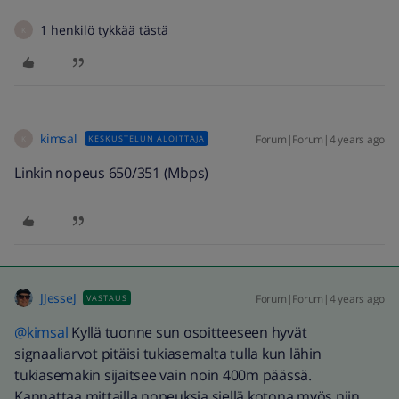
1 henkilö tykkää tästä
K
kimsal
Forum|Forum|4 years ago
KESKUSTELUN ALOITTAJA
K
Linkin nopeus 650/351 (Mbps)
JJesseJ
Forum|Forum|4 years ago
VASTAUS
@kimsal
Kyllä tuonne sun osoitteeseen hyvät
signaaliarvot pitäisi tukiasemalta tulla kun lähin
tukiasemakin sijaitsee vain noin 400m päässä.
Kannattaa mittailla nopeuksia siellä kotona myös niin,