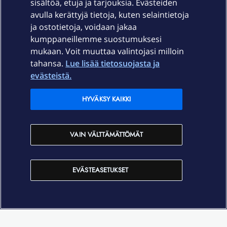
sisältöä, etuja ja tarjouksia. Evästeiden
Palvelut
avulla kerättyjä tietoja, kuten selaintietoja
ja ostotietoja, voidaan jakaa
Tuki
kumppaneillemme suostumuksesi
mukaan. Voit muuttaa valintojasi milloin
tahansa.
Lue lisää tietosuojasta ja
Ajankohtaista
evästeistä.
Elisa Oyj
HYVÄKSY KAIKKI
In English
VAIN VÄLTTÄMÄTTÖMÄT
På Svenska
EVÄSTEASETUKSET
Sopimusehdot
Tietosuoja
Saavutettavuus
Evästeasetukset
Tekijänoikeudet © 2026 Elisa Oyj.