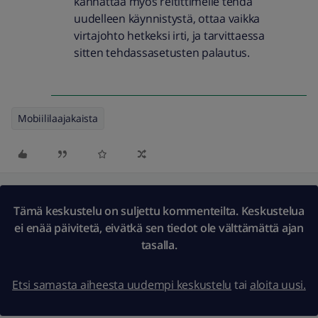
kannattaa myös reitittimelle tehdä
uudelleen käynnistystä, ottaa vaikka
virtajohto hetkeksi irti, ja tarvittaessa
sitten tehdassasetusten palautus.
Mobiililaajakaista
Tämä keskustelu on suljettu kommenteilta. Keskustelua
ei enää päivitetä, eivätkä sen tiedot ole välttämättä ajan
tasalla.
Etsi samasta aiheesta uudempi keskustelu
tai
aloita uusi.