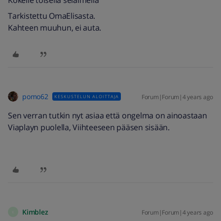
Kokeile toisella selaimella
Tarkistettu OmaElisasta.
Kahteen muuhun, ei auta.
pomo62
Forum|Forum|4 years ago
KESKUSTELUN ALOITTAJA
Sen verran tutkin nyt asiaa että ongelma on ainoastaan
Viaplayn puolella, Viihteeseen pääsen sisään.
Kimblez
Forum|Forum|4 years ago
K