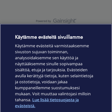
OmaYhteisö-käyttöehdot
Accessibility statement
Käytämme evästeitä sivuillamme
Käytämme evästeitä varmistaaksemme
sivuston sujuvan toiminnan,
Laitteet & liittymät
analysoidaksemme sen käyttöä ja
näyttääksemme sinulle sopivampaa
sisältöä, etuja ja tarjouksia. Evästeiden
Palvelut
avulla kerättyjä tietoja, kuten selaintietoja
ja ostotietoja, voidaan jakaa
Tuki
kumppaneillemme suostumuksesi
mukaan. Voit muuttaa valintojasi milloin
tahansa.
Lue lisää tietosuojasta ja
Ajankohtaista
evästeistä.