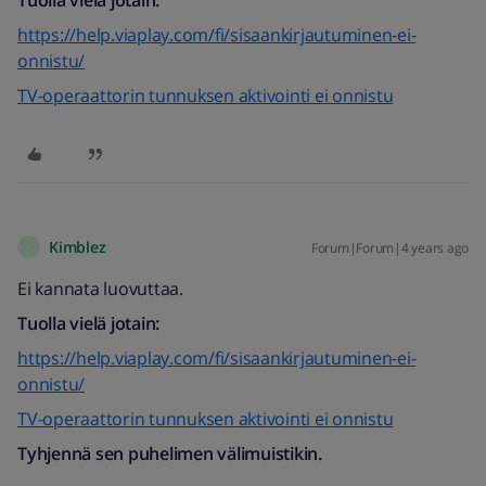
Tuolla vielä jotain:
https://help.viaplay.com/fi/sisaankirjautuminen-ei-
onnistu/
TV-operaattorin tunnuksen aktivointi ei onnistu
Kimblez
Forum|Forum|4 years ago
K
Ei kannata luovuttaa.
Tuolla vielä jotain:
https://help.viaplay.com/fi/sisaankirjautuminen-ei-
onnistu/
TV-operaattorin tunnuksen aktivointi ei onnistu
Tyhjennä sen puhelimen välimuistikin.