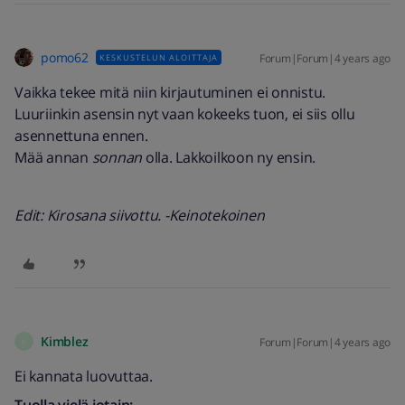
pomo62
Forum|Forum|4 years ago
KESKUSTELUN ALOITTAJA
Vaikka tekee mitä niin kirjautuminen ei onnistu.
Luuriinkin asensin nyt vaan kokeeks tuon, ei siis ollu
asennettuna ennen.
Mää annan
sonnan
olla. Lakkoilkoon ny ensin.
Edit: Kirosana siivottu. -Keinotekoinen
Kimblez
Forum|Forum|4 years ago
K
Ei kannata luovuttaa.