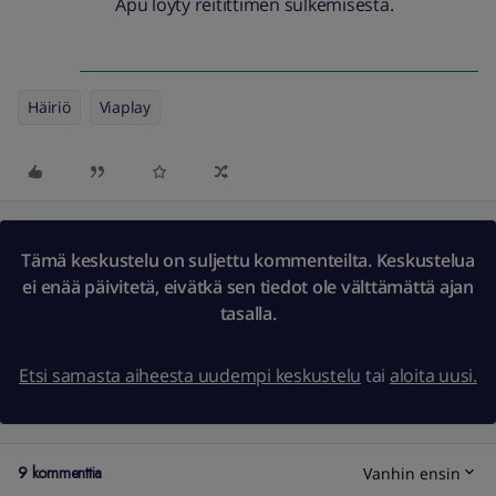
Apu löyty reitittimen sulkemisesta.
Häiriö
Viaplay
Tämä keskustelu on suljettu kommenteilta. Keskustelua
ei enää päivitetä, eivätkä sen tiedot ole välttämättä ajan
tasalla.
Etsi samasta aiheesta uudempi keskustelu
tai
aloita uusi.
9 kommenttia
Vanhin ensin