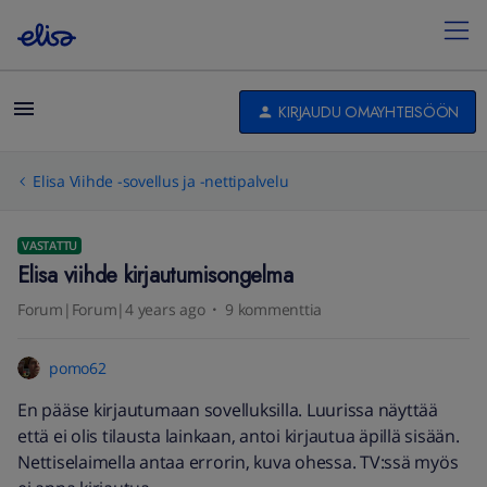
KIRJAUDU OMAYHTEISÖÖN
Elisa Viihde -sovellus ja -nettipalvelu
VASTATTU
Elisa viihde kirjautumisongelma
Forum|Forum|4 years ago
9 kommenttia
pomo62
En pääse kirjautumaan sovelluksilla. Luurissa näyttää
että ei olis tilausta lainkaan, antoi kirjautua äpillä sisään.
Nettiselaimella antaa errorin, kuva ohessa. TV:ssä myös