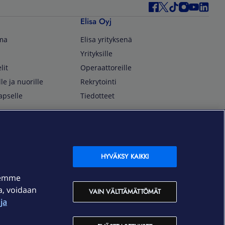
Elisa Oyj
lma
Elisa yrityksenä
Yrityksille
lit
Operaattoreille
lle ja nuorille
Rekrytointi
apselle
Tiedotteet
In English
isan asiakkaille
Customer Service
OmaElisa Self Service
HYVÄKSY KAIKKI
Moving to Finland
semme
Elisa Corporation
ja, voidaan
VAIN VÄLTTÄMÄTTÖMÄT
ja
På Svenska