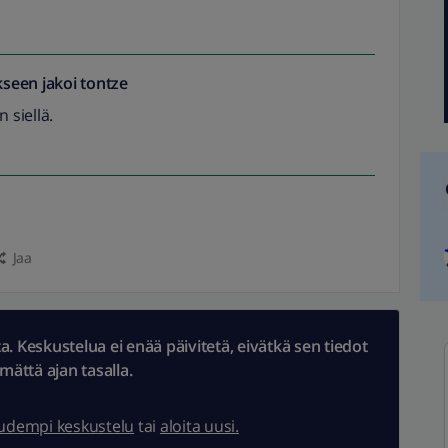
seen jakoi
tontze
 siellä.
Jaa
 Keskustelua ei enää päivitetä, eivätkä sen tiedot
ämättä ajan tasalla.
uudempi keskustelu
tai
aloita uusi.