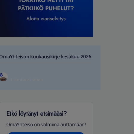
OmaYhteisön kuukausikirje kesäkuu 2026
1 kuukausi sitten
Etkö löytänyt etsimääsi?
OmaYhteisö on valmiina auttamaan!