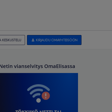
A KESKUSTELU
KIRJAUDU OMAYHTEISÖÖN
Netin vianselvitys OmaElisassa