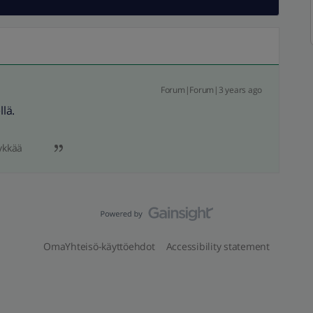
Forum|Forum|3 years ago
llä.
ykkää
OmaYhteisö-käyttöehdot
Accessibility statement