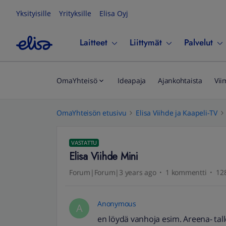
Yksityisille
Yrityksille
Elisa Oyj
Laitteet
Liittymät
Palvelut
OmaYhteisö
Ideapaja
Ajankohtaista
Vii
OmaYhteisön etusivu
Elisa Viihde ja Kaapeli-TV
VASTATTU
Elisa Viihde Mini
Forum|Forum|3 years ago
1 kommentti
128
Anonymous
A
en löydä vanhoja esim. Areena- tall