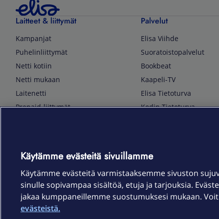
Laitteet & liittymät
Palvelut
Kampanjat
Elisa Viihde
Puhelinliittymät
Suoratoistopalvelut
Netti kotiin
Bookbeat
Netti mukaan
Kaapeli-TV
Laitenetti
Elisa Tietoturva
Prepaid-liittymät
Kodin Tietoturva
Puhelimet ja tarvikkeet
Mobiilivarmenne
Tietotekniikka
Kuka soittaa
Pelaaminen
Sähköpostipalvelu
Käytämme evästeitä sivuillamme
TV & audio
Elisa Kotiverkko
Käytämme evästeitä varmistaaksemme sivuston suju
Kodinkoneet
Elisa Pilvilinna
sinulle sopivampaa sisältöä, etuja ja tarjouksia. Eväste
Kamerat ja dronet
Elisa Laiteturva
jakaa kumppaneillemme suostumuksesi mukaan. Voit m
Kellot ja rannekkeet
Elisa Rinnakkaisliittymä
evästeistä.
Älykoti
Elisa Kotiturva -hälytys