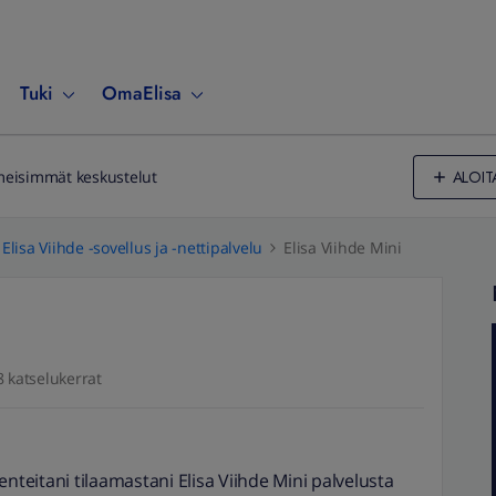
Tuki
OmaElisa
ALOIT
meisimmät keskustelut
Elisa Viihde -sovellus ja -nettipalvelu
Elisa Viihde Mini
 katselukerrat
enteitani tilaamastani Elisa Viihde Mini palvelusta