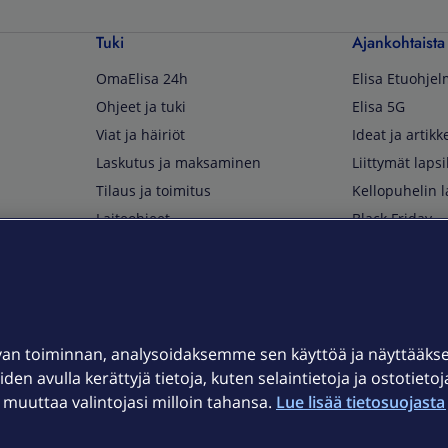
Tuki
Ajankohtaista
OmaElisa 24h
Elisa Etuohje
Ohjeet ja tuki
Elisa 5G
Viat ja häiriöt
Ideat ja artikke
Laskutus ja maksaminen
Liittymät lapsi
Tilaus ja toimitus
Kellopuhelin l
Laiteohjeet
Black Friday
Asiakaspalvelun yhteystiedot
Huippuetuja El
Soita Omagurulle
OmaYhteisö
Myymälät ja myyntipisteet
van toiminnan, analysoidaksemme sen käyttöä ja näyttääk
Kuuluvuuskartta
iden avulla kerättyjä tietoja, kuten selaintietoja ja ostotieto
Asiakastiedotteet
uuttaa valintojasi milloin tahansa.
Lue lisää tietosuojasta 
t
OmaElisa-sovellus
järjestelmä
Kirjaudu sähköpostiin