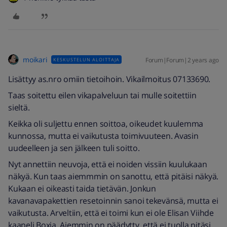
moikari
Forum|Forum|2 years ago
KESKUSTELUN ALOITTAJA
Lisättyy as.nro omiin tietoihoin. Vikailmoitus 07133690.
Taas soitettu eilen vikapalveluun tai mulle soitettiin
sieltä.
Keikka oli suljettu ennen soittoa, oikeudet kuulemma
kunnossa, mutta ei vaikutusta toimivuuteen. Avasin
uudeelleen ja sen jälkeen tuli soitto.
Nyt annettiin neuvoja, että ei noiden vissiin kuulukaan
näkyä. Kun taas aiemmmin on sanottu, että pitäisi näkyä.
Kukaan ei oikeasti taida tietävän. Jonkun
kavanavapakettien resetoinnin sanoi tekevänsä, mutta ei
vaikutusta. Arveltiin, että ei toimi kun ei ole Elisan Viihde
kaapeli Boxia. Aiemmin on päädytty, että ei tuolla pitäsi