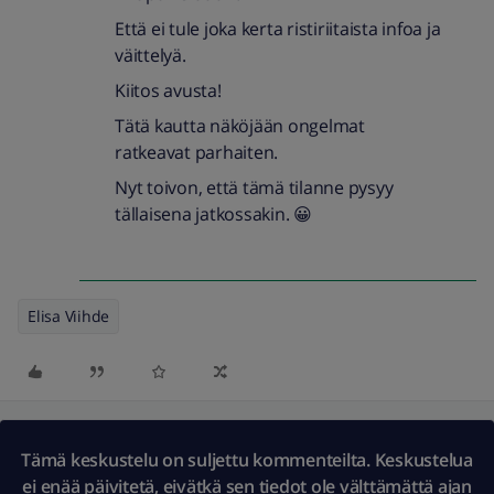
Että ei tule joka kerta ristiriitaista infoa ja
väittelyä.
Kiitos avusta!
Tätä kautta näköjään ongelmat
ratkeavat parhaiten.
Nyt toivon, että tämä tilanne pysyy
tällaisena jatkossakin. 😀
Elisa Viihde
Tämä keskustelu on suljettu kommenteilta. Keskustelua
ei enää päivitetä, eivätkä sen tiedot ole välttämättä ajan