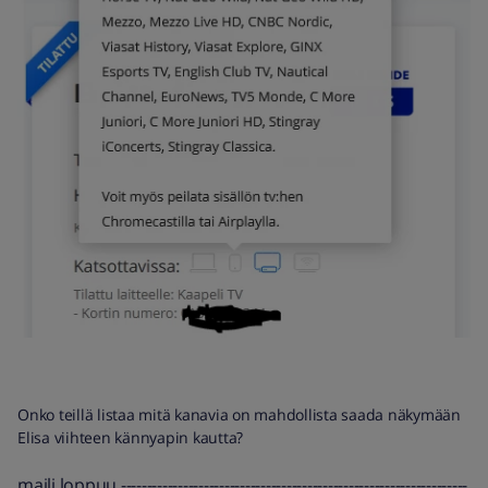
Onko teillä listaa mitä kanavia on mahdollista saada näkymään
Elisa viihteen kännyapin kautta?
maili loppuu -------------------------------------------------------------------