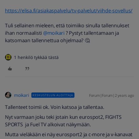
https://elisa.fi/asiakaspalvelu/tv-palvelut/viihde-sovellus/
Tuli sellainen mieleen, että toimiiko sinulla tallennukset
ihan normaalisti
@moikari
? Pystyt tallentamaan ja
katsomaan tallennettua ohjelmaa? 🤔
1 henkilö tykkää tästä
moikari
Forum|Forum|2 years ago
KESKUSTELUN ALOITTAJA
Tallenteet toimii ok. Voin katsoa ja tallentaa.
Nyt varmaan joku teki jotain kun eurospot2, FIGHTS
SPORTS ja Fuel TV alkoivat näkymään.
Mutta vieläkään ei näy eurosport2 ja c-more ja v-kanavat