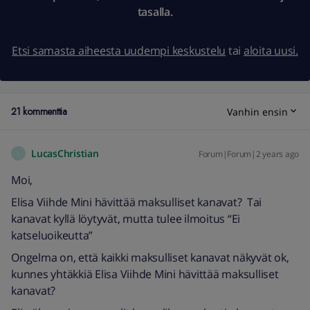
tasalla.
Etsi samasta aiheesta uudempi keskustelu
tai
aloita uusi.
21 kommenttia
Vanhin ensin
LucasChristian
Forum|Forum|2 years ago
L
Moi,
Elisa Viihde Mini hävittää maksulliset kanavat? Tai
kanavat kyllä löytyvät, mutta tulee ilmoitus “Ei
katseluoikeutta”
Ongelma on, että kaikki maksulliset kanavat näkyvät ok,
kunnes yhtäkkiä Elisa Viihde Mini hävittää maksulliset
kanavat?