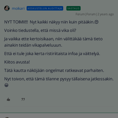
moikari
KESKUSTELUN ALOITTAJA
VASTAUS
Forum|Forum|2 years ago
NYT TOIMII!!! Nyt kaikki näkyy niin kuin pitääkin.😍
Voinko tiedustella, että missä vika oli?
Ja vaikka ette kertoisikaan, niin välittäkää tämä tieto
ainakin teidän vikapalveluuun.
Että ei tule joka kerta ristiriitaista infoa ja väittelyä.
Kiitos avusta!
Tätä kautta näköjään ongelmat ratkeavat parhaiten.
Nyt toivon, että tämä tilanne pysyy tällaisena jatkossakin.
😀