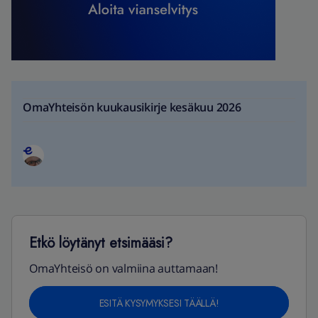
OmaYhteisön kuukausikirje kesäkuu 2026
Etkö löytänyt etsimääsi?
OmaYhteisö on valmiina auttamaan!
ESITÄ KYSYMYKSESI TÄÄLLÄ!