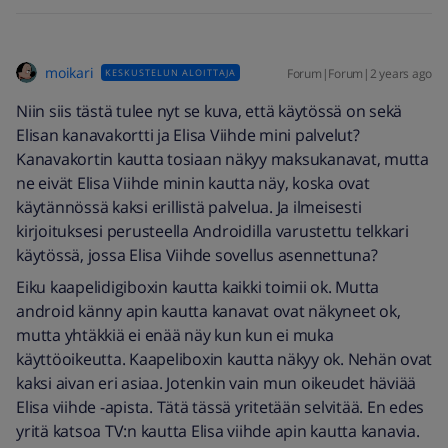
moikari
Forum|Forum|2 years ago
KESKUSTELUN ALOITTAJA
Niin siis tästä tulee nyt se kuva, että käytössä on sekä
Elisan kanavakortti ja Elisa Viihde mini palvelut?
Kanavakortin kautta tosiaan näkyy maksukanavat, mutta
ne eivät Elisa Viihde minin kautta näy, koska ovat
käytännössä kaksi erillistä palvelua. Ja ilmeisesti
kirjoituksesi perusteella Androidilla varustettu telkkari
käytössä, jossa Elisa Viihde sovellus asennettuna?
Eiku kaapelidigiboxin kautta kaikki toimii ok. Mutta
android känny apin kautta kanavat ovat näkyneet ok,
mutta yhtäkkiä ei enää näy kun kun ei muka
käyttöoikeutta. Kaapeliboxin kautta näkyy ok. Nehän ovat
kaksi aivan eri asiaa. Jotenkin vain mun oikeudet häviää
Elisa viihde -apista. Tätä tässä yritetään selvitää. En edes
yritä katsoa TV:n kautta Elisa viihde apin kautta kanavia.