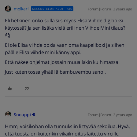
moikari
Forum|Forum|2 years ago
KESKUSTELUN ALOITTAJA
Eli hetkinen onko sulla siis myös Elisa Viihde digiboksi
käytössä? Ja sen lisäks vielä erillinen Viihde Mini tilaus?
🤔
Ei ole Elisa viihde boxia vaan oma kaapeliboxi ja siihen
päälle Elisa viihde mini känny appi.
Että näkee ohjelmat jossain muuallakin ku himassa.
Just kuten tossa ylhäällä bambuvembu sanoi.
Snouppi
Forum|Forum|2 years ago
Hmm, voisikohan olla tunnuksiin liittyvää sekoilua. Hyvä,
että tuosta on kuitenkin vikailmoitus laitettu vireille,