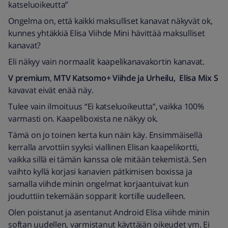
katseluoikeutta”
Ongelma on, että kaikki maksulliset kanavat näkyvät ok,
kunnes yhtäkkiä Elisa Viihde Mini hävittää maksulliset
kanavat?
Eli näkyy vain normaalit kaapelikanavakortin kanavat.
V premium
,
MTV Katsomo+ Viihde ja Urheilu,
Elisa Mix S
kavavat eivät enää näy.
Tulee vain ilmoituus “Ei katseluoikeutta”, vaikka 100%
varmasti on. Kaapeliboxista ne näkyy ok.
Tämä on jo toinen kerta kun näin käy. Ensimmäisellä
kerralla arvottiin syyksi viallinen Elisan kaapelikortti,
vaikka sillä ei tämän kanssa ole mitään tekemistä. Sen
vaihto kyllä korjasi kanavien pätkimisen boxissa ja
samalla viihde minin ongelmat korjaantuivat kun
jouduttiin tekemään sopparit kortille uudelleen.
Olen poistanut ja asentanut Android Elisa viihde minin
softan uudellen, varmistanut käyttäjän oikeudet ym. Ei