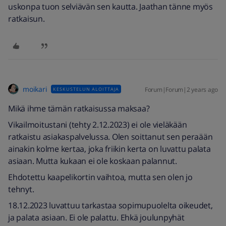
uskonpa tuon selviävän sen kautta. Jaathan tänne myös
ratkaisun.
moikari
Forum|Forum|2 years ago
KESKUSTELUN ALOITTAJA
Mikä ihme tämän ratkaisussa maksaa?
Vikailmoitustani (tehty 2.12.2023) ei ole vieläkään
ratkaistu asiakaspalvelussa. Olen soittanut sen peraään
ainakin kolme kertaa, joka friikin kerta on luvattu palata
asiaan. Mutta kukaan ei ole koskaan palannut.
Ehdotettu kaapelikortin vaihtoa, mutta sen olen jo
tehnyt.
18.12.2023 luvattuu tarkastaa sopimupuolelta oikeudet,
ja palata asiaan. Ei ole palattu. Ehkä joulunpyhät