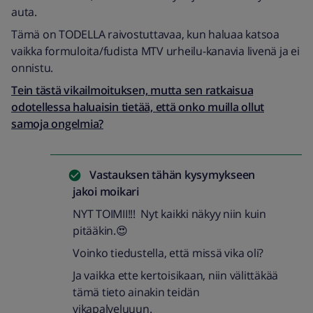
auta.
Tämä on TODELLA raivostuttavaa, kun haluaa katsoa
vaikka formuloita/fudista MTV urheilu-kanavia livenä ja ei
onnistu.
Tein tästä vikailmoituksen, mutta sen ratkaisua
odotellessa haluaisin tietää, että onko muilla ollut
samoja ongelmia?
Vastauksen tähän kysymykseen
jakoi
moikari
NYT TOIMII!!! Nyt kaikki näkyy niin kuin
pitääkin.😍
Voinko tiedustella, että missä vika oli?
Ja vaikka ette kertoisikaan, niin välittäkää
tämä tieto ainakin teidän
vikapalveluuun.