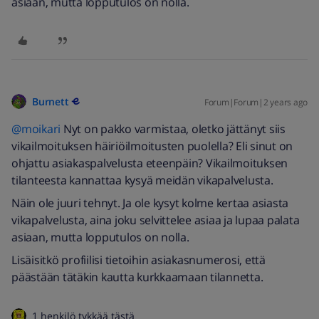
asiaan, mutta lopputulos on nolla.
Burnett
Forum|Forum|2 years ago
@moikari
Nyt on pakko varmistaa, oletko jättänyt siis
vikailmoituksen häiriöilmoitusten puolella? Eli sinut on
ohjattu asiakaspalvelusta eteenpäin? Vikailmoituksen
tilanteesta kannattaa kysyä meidän vikapalvelusta.
Näin ole juuri tehnyt. Ja ole kysyt kolme kertaa asiasta
vikapalvelusta, aina joku selvittelee asiaa ja lupaa palata
asiaan, mutta lopputulos on nolla.
Lisäisitkö profiilisi tietoihin asiakasnumerosi, että
päästään tätäkin kautta kurkkaamaan tilannetta.
1 henkilö tykkää tästä