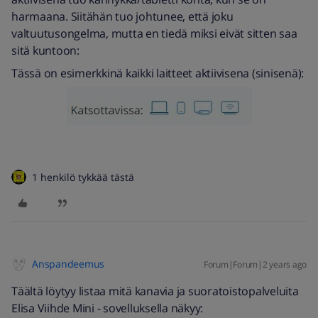
harmaana. Siitähän tuo johtunee, että joku
valtuutusongelma, mutta en tiedä miksi eivät sitten saa
sitä kuntoon:
Tässä on esimerkkinä kaikki laitteet aktiivisena (sinisenä):
1 henkilö tykkää tästä
Anspandeemus
Forum|Forum|2 years ago
Täältä löytyy listaa mitä kanavia ja suoratoistopalveluita
Elisa Viihde Mini - sovelluksella näkyy: