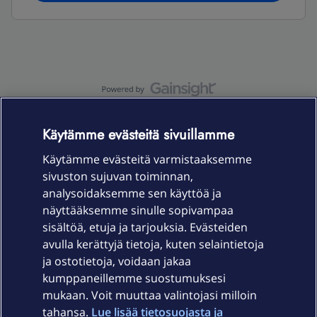
OmaYhteisö-käyttöehdot
Accessibility statement
Käytämme evästeitä sivuillamme
Käytämme evästeitä varmistaaksemme
sivuston sujuvan toiminnan,
Laitteet & liittymät
analysoidaksemme sen käyttöä ja
näyttääksemme sinulle sopivampaa
sisältöä, etuja ja tarjouksia. Evästeiden
Palvelut
avulla kerättyjä tietoja, kuten selaintietoja
ja ostotietoja, voidaan jakaa
Tuki
kumppaneillemme suostumuksesi
mukaan. Voit muuttaa valintojasi milloin
tahansa.
Lue lisää tietosuojasta ja
Ajankohtaista