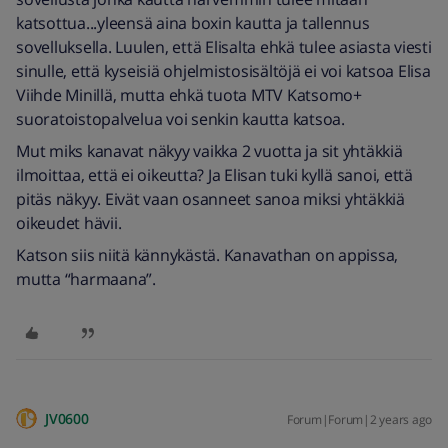
katsottua...yleensä aina boxin kautta ja tallennus
sovelluksella. Luulen, että Elisalta ehkä tulee asiasta viesti
sinulle, että kyseisiä ohjelmistosisältöjä ei voi katsoa Elisa
Viihde Minillä, mutta ehkä tuota MTV Katsomo+
suoratoistopalvelua voi senkin kautta katsoa.
Mut miks kanavat näkyy vaikka 2 vuotta ja sit yhtäkkiä
ilmoittaa, että ei oikeutta? Ja Elisan tuki kyllä sanoi, että
pitäs näkyy. Eivät vaan osanneet sanoa miksi yhtäkkiä
oikeudet hävii.
Katson siis niitä kännykästä. Kanavathan on appissa,
mutta “harmaana”.
JV0600
Forum|Forum|2 years ago