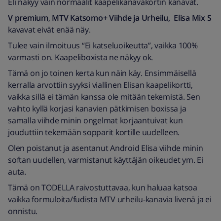
Eli näkyy vain normaalit kaapelikanavakortin kanavat.
V premium
,
MTV Katsomo+ Viihde ja Urheilu,
Elisa Mix S
kavavat eivät enää näy.
Tulee vain ilmoituus “Ei katseluoikeutta”, vaikka 100%
varmasti on. Kaapeliboxista ne näkyy ok.
Tämä on jo toinen kerta kun näin käy. Ensimmäisellä
kerralla arvottiin syyksi viallinen Elisan kaapelikortti,
vaikka sillä ei tämän kanssa ole mitään tekemistä. Sen
vaihto kyllä korjasi kanavien pätkimisen boxissa ja
samalla viihde minin ongelmat korjaantuivat kun
jouduttiin tekemään sopparit kortille uudelleen.
Olen poistanut ja asentanut Android Elisa viihde minin
softan uudellen, varmistanut käyttäjän oikeudet ym. Ei
auta.
Tämä on TODELLA raivostuttavaa, kun haluaa katsoa
vaikka formuloita/fudista MTV urheilu-kanavia livenä ja ei
onnistu.