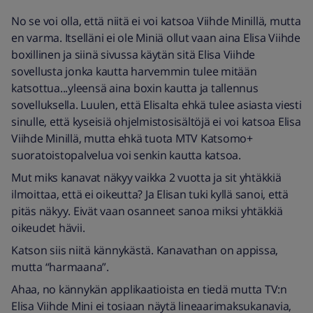
No se voi olla, että niitä ei voi katsoa Viihde Minillä, mutta
en varma. Itselläni ei ole Miniä ollut vaan aina Elisa Viihde
boxillinen ja siinä sivussa käytän sitä Elisa Viihde
sovellusta jonka kautta harvemmin tulee mitään
katsottua...yleensä aina boxin kautta ja tallennus
sovelluksella. Luulen, että Elisalta ehkä tulee asiasta viesti
sinulle, että kyseisiä ohjelmistosisältöjä ei voi katsoa Elisa
Viihde Minillä, mutta ehkä tuota MTV Katsomo+
suoratoistopalvelua voi senkin kautta katsoa.
Mut miks kanavat näkyy vaikka 2 vuotta ja sit yhtäkkiä
ilmoittaa, että ei oikeutta? Ja Elisan tuki kyllä sanoi, että
pitäs näkyy. Eivät vaan osanneet sanoa miksi yhtäkkiä
oikeudet hävii.
Katson siis niitä kännykästä. Kanavathan on appissa,
mutta “harmaana”.
Ahaa, no kännykän applikaatioista en tiedä mutta TV:n
Elisa Viihde Mini ei tosiaan näytä lineaarimaksukanavia,