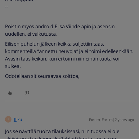
--
Poistin myös android Elisa Viihde apin ja asensin
uudellen, ei vaikutusta.
Eilisen puhelun jälkeen keikka suljettiin taas,
kommenteilla “annettu neuvoja” ja ei toimi edelleenkään.
Avasin taas keikan, kun ei toimi niin eihän tuota voi
sulkea.
Odotellaan sit seuraavaa soittoa,
JJJku
Forum|Forum|2 years ago
J
Jos se näyttää tuolta tilauksissasi, niin tuossa ei ole
aktiivisena tuo kännykkä/tabletti kohta, kun se on