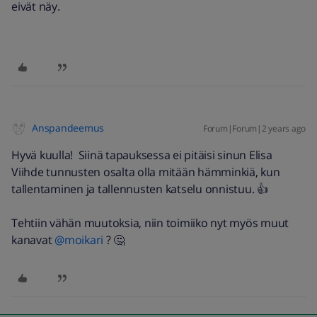
eivät näy.
Anspandeemus
Forum|Forum|2 years ago
Hyvä kuulla! Siinä tapauksessa ei pitäisi sinun Elisa
Viihde tunnusten osalta olla mitään hämminkiä, kun
tallentaminen ja tallennusten katselu onnistuu. 👍
Tehtiin vähän muutoksia, niin toimiiko nyt myös muut
kanavat
@moikari
? 🤔