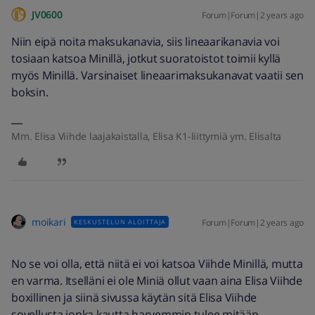
JV0600
Forum|Forum|2 years ago
Niin eipä noita maksukanavia, siis lineaarikanavia voi
tosiaan katsoa Minillä, jotkut suoratoistot toimii kyllä
myös Minillä. Varsinaiset lineaarimaksukanavat vaatii sen
boksin.
Mm. Elisa Viihde laajakaistalla, Elisa K1-liittymiä ym. Elisalta
moikari
Forum|Forum|2 years ago
KESKUSTELUN ALOITTAJA
No se voi olla, että niitä ei voi katsoa Viihde Minillä, mutta
en varma. Itselläni ei ole Miniä ollut vaan aina Elisa Viihde
boxillinen ja siinä sivussa käytän sitä Elisa Viihde
sovellusta jonka kautta harvemmin tulee mitään