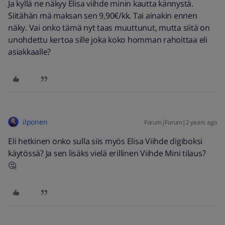
Ja kyllä ne näkyy Elisa viihde minin kautta kännystä.
Siitähän mä maksan sen 9,90€/kk. Tai ainakin ennen
näky. Vai onko tämä nyt taas muuttunut, mutta siitä on
unohdettu kertoa sille joka koko homman rahoittaa eli
asiakkaalle?
ilponen
Forum|Forum|2 years ago
Eli hetkinen onko sulla siis myös Elisa Viihde digiboksi
käytössä? Ja sen lisäks vielä erillinen Viihde Mini tilaus?
🤔