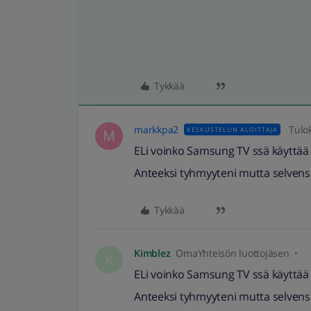
Tykkää
markkpa2
Tulo
KESKUSTELUN ALOITTAJA
M
ELi voinko Samsung TV ssä käyttää V
Anteeksi tyhmyyteni mutta selvensi
Tykkää
Kimblez
OmaYhteisön luottojäsen
K
ELi voinko Samsung TV ssä käyttää V
Anteeksi tyhmyyteni mutta selvensi