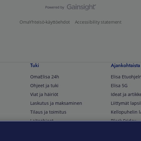
OmaYhteisö-käyttöehdot
Accessibility statement
Tuki
Ajankohtaista
OmaElisa 24h
Elisa Etuohje
Ohjeet ja tuki
Elisa 5G
Viat ja häiriöt
Ideat ja artikke
Laskutus ja maksaminen
Liittymät lapsi
Tilaus ja toimitus
Kellopuhelin l
Laiteohjeet
Black Friday
Asiakaspalvelun yhteystiedot
Huippuetuja El
Soita Omagurulle