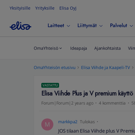
Yksityisille
Yrityksille
Elisa Oyj
Laitteet
Liittymät
Palvelut
OmaYhteisö
Ideapaja
Ajankohtaista
Vii
OmaYhteisön etusivu
Elisa Viihde ja Kaapeli-TV
VASTATTU
Elisa Viihde Plus ja V premium käyttö
Forum|Forum|2 years ago
4 kommenttia
5
markkpa2
Tulokas
M
JOS tilaan Elisa Viihde plus V Prem