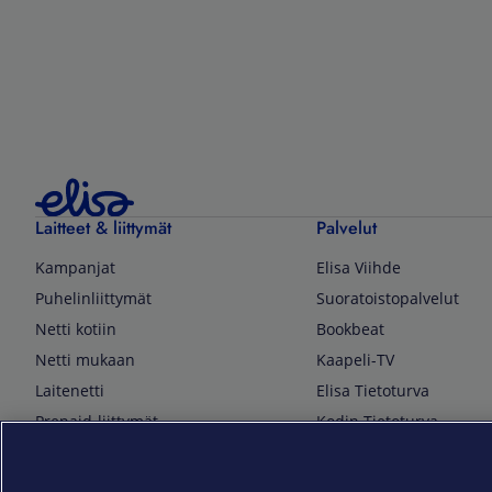
Laitteet & liittymät
Palvelut
Kampanjat
Elisa Viihde
Puhelinliittymät
Suoratoistopalvelut
Netti kotiin
Bookbeat
Netti mukaan
Kaapeli-TV
Laitenetti
Elisa Tietoturva
Prepaid-liittymät
Kodin Tietoturva
Puhelimet ja tarvikkeet
Mobiilivarmenne
Tietotekniikka
Kuka soittaa