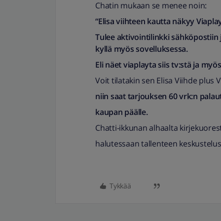
Chatin mukaan se menee noin:
“Elisa viihteen kautta näkyy Viaplay
Tulee aktivointilinkki sähköpostiin 
kyllä myös sovelluksessa.
Eli näet viaplayta siis tv:stä ja my
Voit tilatakin sen Elisa Viihde plu
niin saat tarjouksen 60 vrk:n pala
kaupan päälle.
Chatti-ikkunan alhaalta kirjekuores
halutessaan tallenteen keskustelus
Tykkää