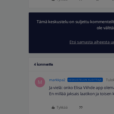
Tämä keskustelu on suljettu kommenteilta.
ole vältt
Etsi samasta aiheesta 
4 kommenttia
markkpa2
Tulo
KESKUSTELUN ALOITTAJA
M
Ja vielä: onko Elisa Viihde app ol
En millää jaksais laatikon ja toise
Tykkää