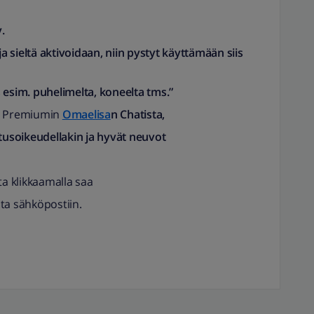
.
ja sieltä aktivoidaan, niin pystyt käyttämään siis
ös esim. puhelimelta, koneelta tms.”
s V Premiumin
Omaelisa
n Chatista,
utusoikeudellakin ja hyvät neuvot
ta klikkaamalla saa
ta sähköpostiin.