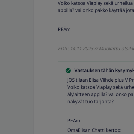
Voiko katsoa Viaplay sekä urheilua et
appilla? vai onko pakko käyttää jota
PEÄm
EDIT: 14.11.2023 // Muokattu otsi
Vastauksen tähän kysymyk
JOS tilaan Elisa Viihde plus V 
Voiko katsoa Viaplay sekä urheil
älylaitteen appilla? vai onko pa
näkyvät tuo tarjonta?
PEÄm
OmaElisan Chatti kertoo: