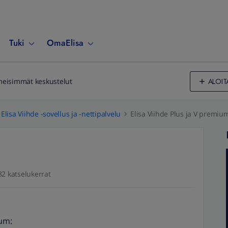
Tuki
OmaElisa
ALOIT
meisimmät keskustelut
Elisa Viihde -sovellus ja -nettipalvelu
Elisa Viihde Plus ja V premiu
82 katselukerrat
ium: