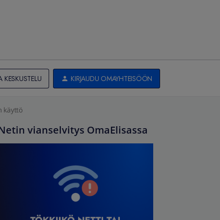
A KESKUSTELU
KIRJAUDU OMAYHTEISÖÖN
m käyttö
Netin vianselvitys OmaElisassa