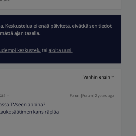
 Keskustelua ei enää päivitetä, eivätkä sen tiedot
ämättä ajan tasalla.
uudempi keskustelu
tai
aloita uusi.
Vanhin ensin
kas
Forum|Forum|2 years ago
emassa TVseen appina?
n kaukosäätimen kans räplää