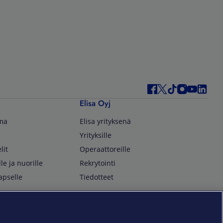
Elisa Oyj
lma
Elisa yrityksenä
Yrityksille
lit
Operaattoreille
lle ja nuorille
Rekrytointi
apselle
Tiedotteet
In English
isan asiakkaille
Customer Service