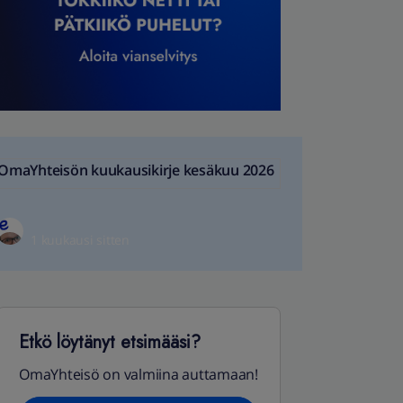
OmaYhteisön kuukausikirje kesäkuu 2026
1 kuukausi sitten
Etkö löytänyt etsimääsi?
OmaYhteisö on valmiina auttamaan!