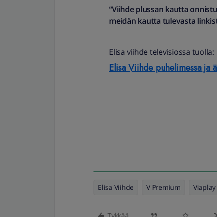
“Viihde plussan kautta onnist
meidän kautta tulevasta linkist
Elisa viihde televisiossa tuolla:
Elisa Viihde puhelimessa ja ä
Elisa Viihde
V Premium
Viaplay
Tykkää