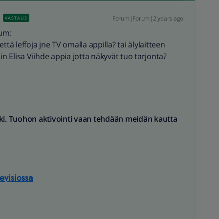
Forum|Forum|2 years ago
VASTAUS
ium:
tä leffoja jne TV omalla appilla? tai älylaitteen
in Elisa Viihde appia jotta näkyvät tuo tarjonta?
oki. Tuohon aktivointi vaan tehdään meidän kautta
evisiossa