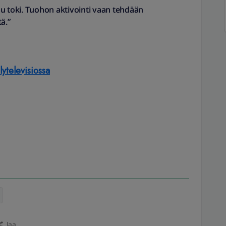
uu toki. Tuohon aktivointi vaan tehdään
ä.”
lytelevisiossa
Jaa