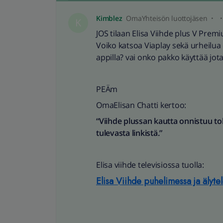
Kimblez
OmaYhteisön luottojäsen
K
JOS tilaan Elisa Viihde plus V Prem
Voiko katsoa Viaplay sekä urheilua et
appilla? vai onko pakko käyttää jota
PEÄm
OmaElisan Chatti kertoo:
“Viihde plussan kautta onnistuu t
tulevasta linkistä.”
Elisa viihde televisiossa tuolla:
Elisa Viihde puhelimessa ja älytel