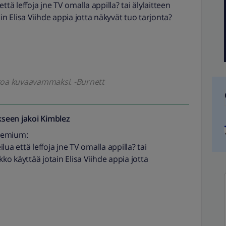
tä leffoja jne TV omalla appilla? tai älylaitteen
in Elisa Viihde appia jotta näkyvät tuo tarjonta?
kkoa kuvaavammaksi. -Burnett
seen jakoi
Kimblez
Premium:
ua että leffoja jne TV omalla appilla? tai
kko käyttää jotain Elisa Viihde appia jotta