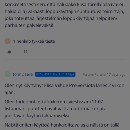
konkreettisesti sen, että haluaako Elisa torella olla (vai ei
halua olla) vakaasti loppukäyttäjin suhtautuva toimittaja,
joka toteuttaa järjestelmän loppukäyttäjää helpoiten/
parhaiten palvelevaksi!
1 henkilö tykkää tästä
H
JohnDeere
Forum|Forum|17 days ago
KESKUSTELUN ALOITTAJA
J
Olen nyt käyttänyt Elisa Viihde Pro versiota lähes 2 viikon
ajan.
Olen todennut, että kaikki em. viestissäni 11.07.
listaamani puutteet ovat välttämättömiä korjata
joustavan käytön takaamiseksi.
Näistä eniten käyttöä hankaloittava asia näistä on tällä