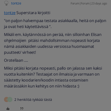
tontze
Forum|Forum|23 days ago
tontze
Superstara kirjoitti
"on paljon halvempaa testata asiakkaalla, heitä on paljon
ja ovat heti käytettävissä ".
Mikäli em. käytännössä on perää, niin silloinhan Elisan
ohjelmoijien pitäisi mahdollsimman nopeasti korjata
nämä asiakkaiden uudessa versiossa huomaamat
puutteet/ virheet!
Orotellaan ....
Miksi pitäisi korjata nopeasti, pallo on jalassa sen kaksi
vuotta kuitenkin? Testaajat on ilmaisia ja varmaan on
säästetty koodarien/koodin intiasta ostamisen
määrässäkin kun kehitys on niin hidasta :)
2 henkilöä tykkää tästä
H
J