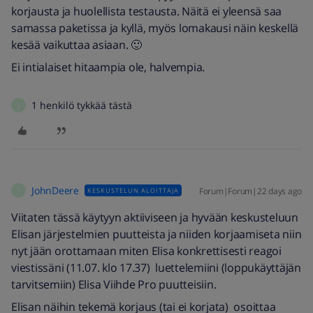
korjausta ja huolellista testausta. Näitä ei yleensä saa
samassa paketissa ja kyllä, myös lomakausi näin keskellä
kesää vaikuttaa asiaan. 🙂
Ei intialaiset hitaampia ole, halvempia.
1 henkilö tykkää tästä
J
JohnDeere
Forum|Forum|22 days ago
KESKUSTELUN ALOITTAJA
J
Viitaten tässä käytyyn aktiiviseen ja hyvään keskusteluun
Elisan järjestelmien puutteista ja niiden korjaamiseta niin
nyt jään orottamaan miten Elisa konkrettisesti reagoi
viestissäni (11.07. klo 17.37) luettelemiini (loppukäyttäjän
tarvitsemiin) Elisa Viihde Pro puutteisiin.
Elisan näihin tekemä korjaus (tai ei korjata) osoittaa