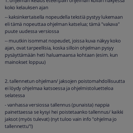
1. ohjelman kelaus eteenpäin ohjelman kuvan näkyessä
koko kelauksen ajan
-- kaksinkertaisella nopeudella tekstiä pystyy lukemaan
eli tämä nopeuttaa ohjelman katselua; tämä "vakava"
puute uudessa versiossa
-- muutkin isommat nopeudet, joissa kuva näkyy koko
ajan, ovat tarpeellisia, koska silloin ohjelman pysyy
pysäyttämään heti haluamaansa kohtaan (esim. kun
mainokset loppuu)
2. tallennetun ohjelman/ jaksojen poistomahdollisuutta
ei löydy ohjelmaa katsoessa ja ohjelmistoluetteloa
selatessa
- vanhassa versiossa tallennus (punaista) nappia
painettaessa se kysyi hei poistetaanko tallennus/ kaikki
jaksot (myös tulevat) (nyt tuloo vain info "ohjelma jo
tallennettu"!)