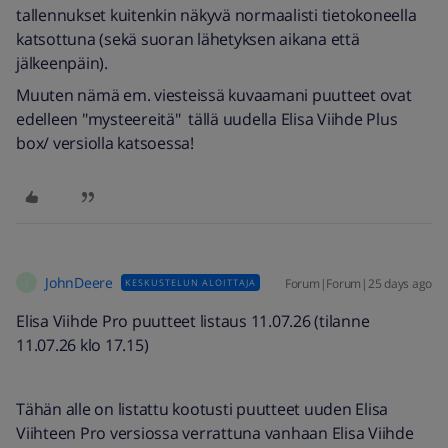
tallennukset kuitenkin näkyvä normaalisti tietokoneella
katsottuna (sekä suoran lähetyksen aikana että
jälkeenpäin).
Muuten nämä em. viesteissä kuvaamani puutteet ovat
edelleen "mysteereitä" tällä uudella Elisa Viihde Plus
box/ versiolla katsoessa!
JohnDeere
Forum|Forum|25 days ago
KESKUSTELUN ALOITTAJA
J
Elisa Viihde Pro puutteet listaus 11.07.26 (tilanne
11.07.26 klo 17.15)
Tähän alle on listattu kootusti puutteet uuden Elisa
Viihteen Pro versiossa verrattuna vanhaan Elisa Viihde