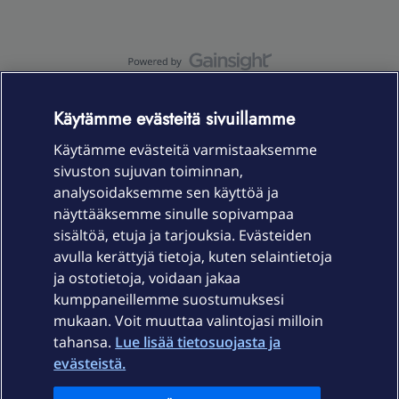
OmaYhteisö-käyttöehdot
Accessibility statement
Käytämme evästeitä sivuillamme
Käytämme evästeitä varmistaaksemme
sivuston sujuvan toiminnan,
Laitteet & liittymät
analysoidaksemme sen käyttöä ja
näyttääksemme sinulle sopivampaa
sisältöä, etuja ja tarjouksia. Evästeiden
Palvelut
avulla kerättyjä tietoja, kuten selaintietoja
ja ostotietoja, voidaan jakaa
Tuki
kumppaneillemme suostumuksesi
mukaan. Voit muuttaa valintojasi milloin
tahansa.
Lue lisää tietosuojasta ja
Ajankohtaista
evästeistä.
Elisa Oyj