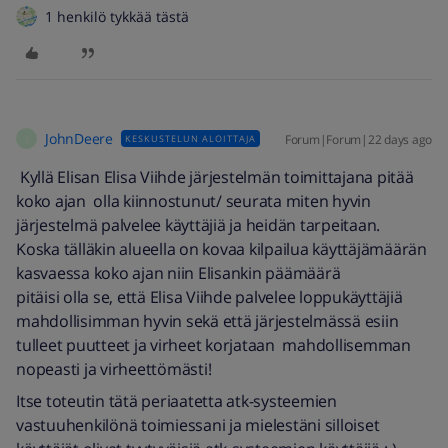
1 henkilö tykkää tästä
JohnDeere
Forum|Forum|22 days ago
KESKUSTELUN ALOITTAJA
J
Kyllä Elisan Elisa Viihde järjestelmän toimittajana pitää
koko ajan olla kiinnostunut/ seurata miten hyvin
järjestelmä palvelee käyttäjiä ja heidän tarpeitaan.
Koska tälläkin alueella on kovaa kilpailua käyttäjämäärän
kasvaessa koko ajan niin Elisankin päämäärä
pitäisi olla se, että Elisa Viihde palvelee loppukäyttäjiä
mahdollisimman hyvin sekä että järjestelmässä esiin
tulleet puutteet ja virheet korjataan mahdollisemman
nopeasti ja virheettömästi!
Itse toteutin tätä periaatetta atk-systeemien
vastuuhenkilönä toimiessani ja mielestäni silloiset