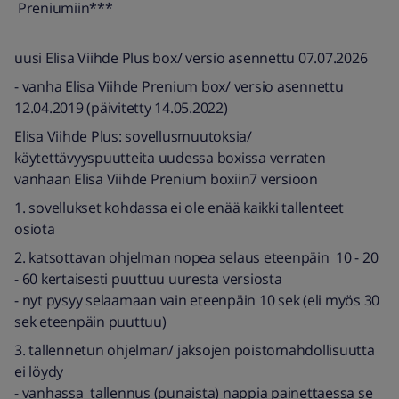
Preniumiin***
uusi Elisa Viihde Plus box/ versio asennettu 07.07.2026
- vanha Elisa Viihde Prenium box/ versio asennettu
12.04.2019 (päivitetty 14.05.2022)
Elisa Viihde Plus: sovellusmuutoksia/
käytettävyyspuutteita uudessa boxissa verraten
vanhaan Elisa Viihde Prenium boxiin7 versioon
1. sovellukset kohdassa ei ole enää kaikki tallenteet
osiota
2. katsottavan ohjelman nopea selaus eteenpäin 10 - 20
- 60 kertaisesti puuttuu uuresta versiosta
- nyt pysyy selaamaan vain eteenpäin 10 sek (eli myös 30
sek eteenpäin puuttuu)
3. tallennetun ohjelman/ jaksojen poistomahdollisuutta
ei löydy
- vanhassa tallennus (punaista) nappia painettaessa se