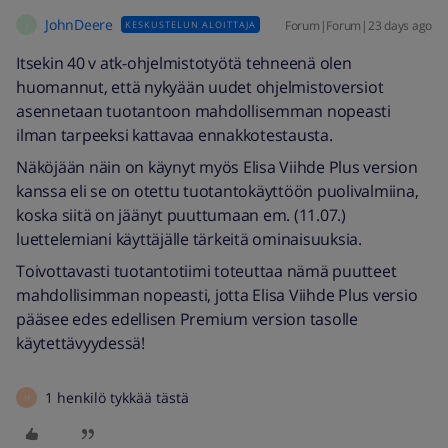
JohnDeere
Forum|Forum|23 days ago
KESKUSTELUN ALOITTAJA
J
Itsekin 40 v atk-ohjelmistotyötä tehneenä olen
huomannut, että nykyään uudet ohjelmistoversiot
asennetaan tuotantoon mahdollisemman nopeasti
ilman tarpeeksi kattavaa ennakkotestausta.
Näköjään näin on käynyt myös Elisa Viihde Plus version
kanssa eli se on otettu tuotantokäyttöön puolivalmiina,
koska siitä on jäänyt puuttumaan em. (11.07.)
luettelemiani käyttäjälle tärkeitä ominaisuuksia.
Toivottavasti tuotantotiimi toteuttaa nämä puutteet
mahdollisimman nopeasti, jotta Elisa Viihde Plus versio
pääsee edes edellisen Premium version tasolle
käytettävyydessä!
1 henkilö tykkää tästä
H