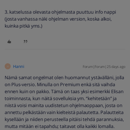
3. katselussa olevasta ohjelmasta puuttuu info nappi
(josta vanhassa näki ohjelman version, koska alkoi,
kuinka pitkä yms.)
Hanni
Forum|Forum|25 days ago
H
Nämä samat ongelmat olen huomannut ystävälläni, jolla
on Plus-versio. Minulla on Premium enkä sitä vaihda
ennen kuin on pakko. Tämä on taas yksi esimerkki Elisan
toiminnasta, kun näitä sovelluksia ym. “kehitetään” ja
niistä voisi mainita uudistetun ohjelmaoppaan, josta on
annettu pelkästään vain kielteistä palautetta. Palautteita
kysellään ja niiden perusteella pitäisi tehdä parannuksia,
mutta mitään ei tapahdu; taitavat olla kaikki lomalla.