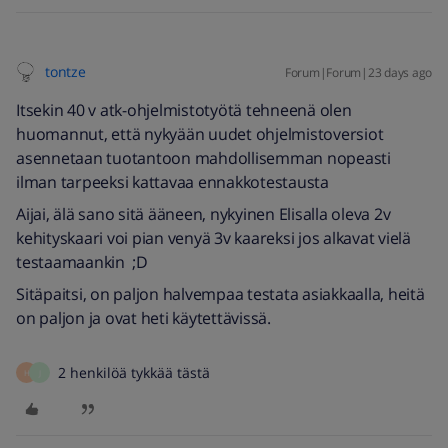
tontze
Forum|Forum|23 days ago
Itsekin 40 v atk-ohjelmistotyötä tehneenä olen
huomannut, että nykyään uudet ohjelmistoversiot
asennetaan tuotantoon mahdollisemman nopeasti
ilman tarpeeksi kattavaa ennakkotestausta
Aijai, älä sano sitä ääneen, nykyinen Elisalla oleva 2v
kehityskaari voi pian venyä 3v kaareksi jos alkavat vielä
testaamaankin ;D
Sitäpaitsi, on paljon halvempaa testata asiakkaalla, heitä
on paljon ja ovat heti käytettävissä.
2 henkilöä tykkää tästä
H
J