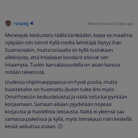
roopeg
Forum|Forum|23 days ago
Meneepäs keskustelu täällä kärkkääksi, kaipa se maailma
nykyään niin toimii! Kyllä meiltä kehittäjiä löytyy ihan
Suomestakin, mutta toisaalta en kyllä tuotakaan
allekirjoita, että Intialaiset koodarit olisivat sen
hitaampia. Tuskin kansalaisuudella on asian kanssa
mitään tekemistä.
Uudessa ohjelmaoppaassa on hyviä puolia, mutta
haasteitakin on huomattu (kuten tulee ilmi myös
OmaYhteisön keskusteluista) ja näitä totta kai pyritään
korjaamaan. Samaan aikaan pyydetään nopeaa
korjausta ja huolellista testausta. Näitä ei yleensä saa
samassa paketissa ja kyllä, myös lomakausi näin keskellä
kesää vaikuttaa asiaan. 🙂