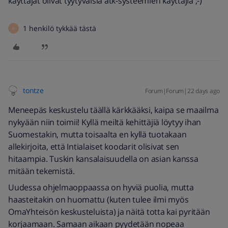
käyttäjät olivat tyytyväisiä atk-systeemien käyttäjiä ;-)
1 henkilö tykkää tästä
H
tontze
Forum|Forum|22 days ago
Meneepäs keskustelu täällä kärkkääksi, kaipa se maailma
nykyään niin toimii! Kyllä meiltä kehittäjiä löytyy ihan
Suomestakin, mutta toisaalta en kyllä tuotakaan
allekirjoita, että Intialaiset koodarit olisivat sen
hitaampia. Tuskin kansalaisuudella on asian kanssa
mitään tekemistä.
Uudessa ohjelmaoppaassa on hyviä puolia, mutta
haasteitakin on huomattu (kuten tulee ilmi myös
OmaYhteisön keskusteluista) ja näitä totta kai pyritään
korjaamaan. Samaan aikaan pyydetään nopeaa