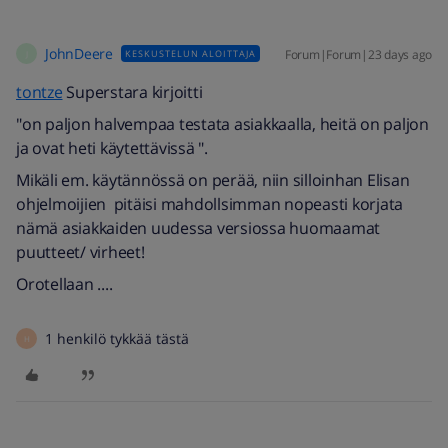
JohnDeere
Forum|Forum|23 days ago
KESKUSTELUN ALOITTAJA
J
tontze
Superstara kirjoitti
"on paljon halvempaa testata asiakkaalla, heitä on paljon
ja ovat heti käytettävissä ".
Mikäli em. käytännössä on perää, niin silloinhan Elisan
ohjelmoijien pitäisi mahdollsimman nopeasti korjata
nämä asiakkaiden uudessa versiossa huomaamat
puutteet/ virheet!
Orotellaan ....
1 henkilö tykkää tästä
H