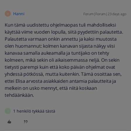
Hanni
Forum|Forum|23 days ago
H
Kun tämä uudistettu ohjelmaopas tuli mahdolliseksi
käyttää viime vuoden lopulla, siitä pyydettiin palautetta.
Palautetta varmaan onkin annettu ja kaksi muutosta
olen huomannut: kolmen kanavan sijasta näkyy viisi
kanavaa samalla aukeamalla ja tuntijako on tehty
kolmeen, mikä sekin oli aikaisemmassa neljä. On sekin
tietysti parempi kuin että koko päivän ohjelmat ovat
yhdessä pötkössä, mutta kuitenkin. Tämä osoittaa sen,
ettei Elisa arvosta asiakkaiden antamia palautteita ja
melkein on usko mennyt, että niitä koskaan
tehdäänkään.
1 henkilö tykkää tästä
J