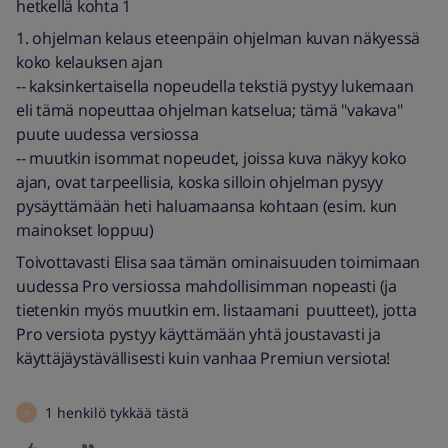
hetkellä kohta 1
1. ohjelman kelaus eteenpäin ohjelman kuvan näkyessä
koko kelauksen ajan
-- kaksinkertaisella nopeudella tekstiä pystyy lukemaan
eli tämä nopeuttaa ohjelman katselua; tämä "vakava"
puute uudessa versiossa
-- muutkin isommat nopeudet, joissa kuva näkyy koko
ajan, ovat tarpeellisia, koska silloin ohjelman pysyy
pysäyttämään heti haluamaansa kohtaan (esim. kun
mainokset loppuu)
Toivottavasti Elisa saa tämän ominaisuuden toimimaan
uudessa Pro versiossa mahdollisimman nopeasti (ja
tietenkin myös muutkin em. listaamani puutteet), jotta
Pro versiota pystyy käyttämään yhtä joustavasti ja
käyttäjäystävällisesti kuin vanhaa Premiun versiota!
1 henkilö tykkää tästä
H