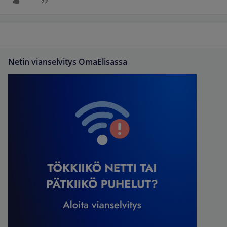
Netin vianselvitys OmaElisassa