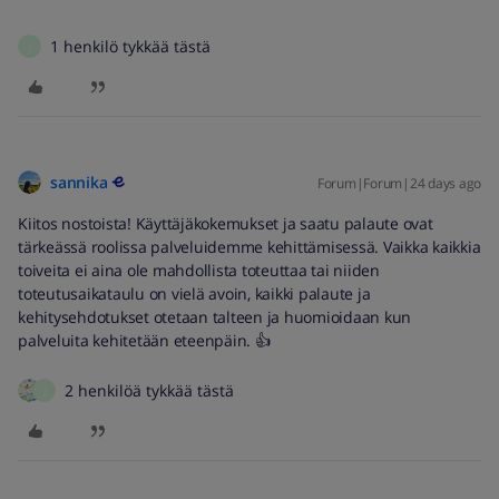
1 henkilö tykkää tästä
J
sannika
Forum|Forum|24 days ago
Kiitos nostoista! Käyttäjäkokemukset ja saatu palaute ovat
tärkeässä roolissa palveluidemme kehittämisessä. Vaikka kaikkia
toiveita ei aina ole mahdollista toteuttaa tai niiden
toteutusaikataulu on vielä avoin, kaikki palaute ja
kehitysehdotukset otetaan talteen ja huomioidaan kun
palveluita kehitetään eteenpäin. 👍
2 henkilöä tykkää tästä
J