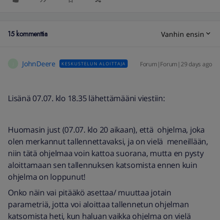
15 kommenttia
Vanhin ensin
JohnDeere
Forum|Forum|29 days ago
KESKUSTELUN ALOITTAJA
J
Lisänä 07.07. klo 18.35 lähettämääni viestiin:
Huomasin just (07.07. klo 20 aikaan), että ohjelma, joka
olen merkannut tallennettavaksi, ja on vielä meneillään,
niin tätä ohjelmaa voin kattoa suorana, mutta en pysty
aloittamaan sen tallennuksen katsomista ennen kuin
ohjelma on loppunut!
Onko näin vai pitääkö asettaa/ muuttaa jotain
parametriä, jotta voi aloittaa tallennetun ohjelman
katsomista heti, kun haluan vaikka ohjelma on vielä