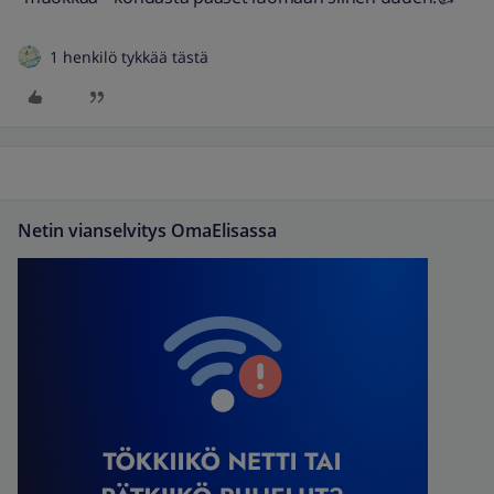
1 henkilö tykkää tästä
Netin vianselvitys OmaElisassa