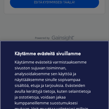
ESITÄ KYSYMYKSESI TÄÄLLÄ!
OmaYhteisö-käyttöehdot
Accessibility statement
Käytämme evästeitä sivuillamme
Käytämme evästeitä varmistaaksemme
sivuston sujuvan toiminnan,
Laitteet & liittymät
analysoidaksemme sen käyttöä ja
näyttääksemme sinulle sopivampaa
sisältöä, etuja ja tarjouksia. Evästeiden
Palvelut
avulla kerättyjä tietoja, kuten selaintietoja
ja ostotietoja, voidaan jakaa
Tuki
kumppaneillemme suostumuksesi
mukaan. Voit muuttaa valintojasi milloin