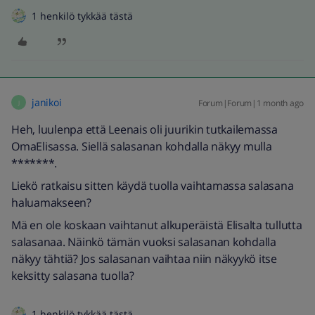
1 henkilö tykkää tästä
janikoi
Forum|Forum|1 month ago
J
Heh, luulenpa että Leenais oli juurikin tutkailemassa
OmaElisassa. Siellä salasanan kohdalla näkyy mulla
*******.
Liekö ratkaisu sitten käydä tuolla vaihtamassa salasana
haluamakseen?
Mä en ole koskaan vaihtanut alkuperäistä Elisalta tullutta
salasanaa. Näinkö tämän vuoksi salasanan kohdalla
näkyy tähtiä? Jos salasanan vaihtaa niin näkyykö itse
keksitty salasana tuolla?
1 henkilö tykkää tästä