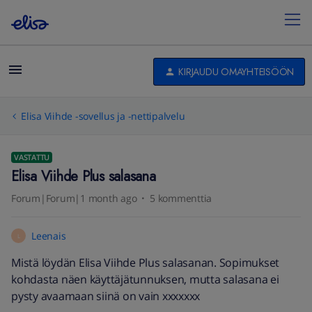
KIRJAUDU OMAYHTEISÖÖN
Elisa Viihde -sovellus ja -nettipalvelu
VASTATTU
Elisa Viihde Plus salasana
Forum|Forum|1 month ago
5 kommenttia
Leenais
L
Mistä löydän Elisa Viihde Plus salasanan. Sopimukset
kohdasta näen käyttäjätunnuksen, mutta salasana ei
pysty avaamaan siinä on vain xxxxxxx