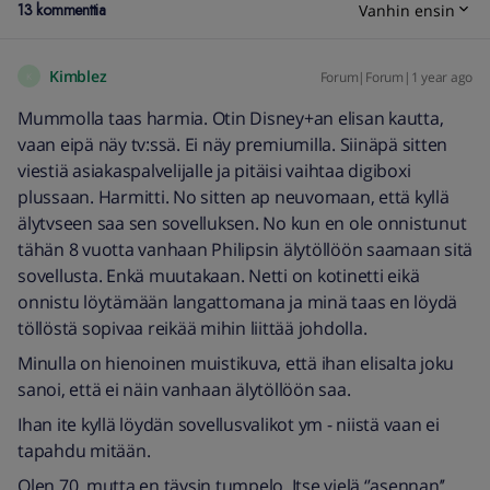
13 kommenttia
Vanhin ensin
Kimblez
Forum|Forum|1 year ago
K
Mummolla taas harmia. Otin Disney+an elisan kautta,
vaan eipä näy tv:ssä. Ei näy premiumilla. Siinäpä sitten
viestiä asiakaspalvelijalle ja pitäisi vaihtaa digiboxi
plussaan. Harmitti. No sitten ap neuvomaan, että kyllä
älytvseen saa sen sovelluksen. No kun en ole onnistunut
tähän 8 vuotta vanhaan Philipsin älytöllöön saamaan sitä
sovellusta. Enkä muutakaan. Netti on kotinetti eikä
onnistu löytämään langattomana ja minä taas en löydä
töllöstä sopivaa reikää mihin liittää johdolla.
Minulla on hienoinen muistikuva, että ihan elisalta joku
sanoi, että ei näin vanhaan älytöllöön saa.
Ihan ite kyllä löydän sovellusvalikot ym - niistä vaan ei
tapahdu mitään.
Olen 70, mutta en täysin tumpelo. Itse vielä ‘’asennan’’