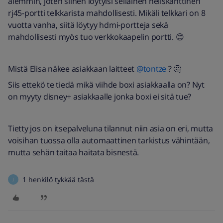
aiemmin, joten siihen löytyisi sellainen neliskanttinen
rj45-portti telkkarista mahdollisesti. Mikäli telkkari on 8
vuotta vanha, siitä löytyy hdmi-portteja sekä
mahdollisesti myös tuo verkkokaapelin portti. 😊
Mistä Elisa näkee asiakkaan laitteet ​
@tontze
? 🤔
Siis ettekö te tiedä mikä viihde boxi asiakkaalla on? Nyt
on myyty disney+ asiakkaalle jonka boxi ei sitä tue?
Tietty jos on itsepalveluna tilannut niin asia on eri, mutta
voisihan tuossa olla automaattinen tarkistus vähintään,
mutta sehän taitaa haitata bisnestä.
1 henkilö tykkää tästä
J