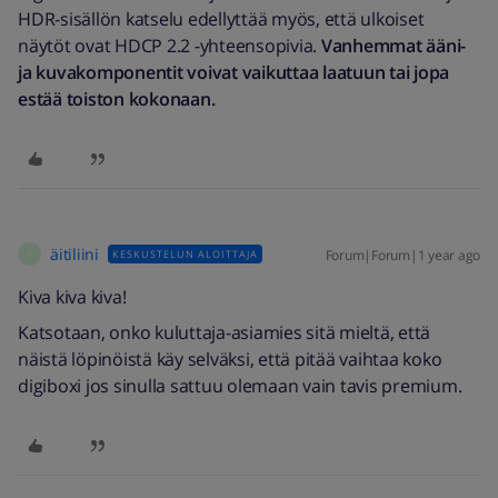
HDR-sisällön katselu edellyttää myös, että ulkoiset
näytöt ovat HDCP 2.2 -yhteensopivia.
Vanhemmat ääni-
ja kuvakomponentit voivat vaikuttaa laatuun tai jopa
estää toiston kokonaan.
äitiliini
Forum|Forum|1 year ago
KESKUSTELUN ALOITTAJA
Ä
Kiva kiva kiva!
Katsotaan, onko kuluttaja-asiamies sitä mieltä, että
näistä löpinöistä käy selväksi, että pitää vaihtaa koko
digiboxi jos sinulla sattuu olemaan vain tavis premium.