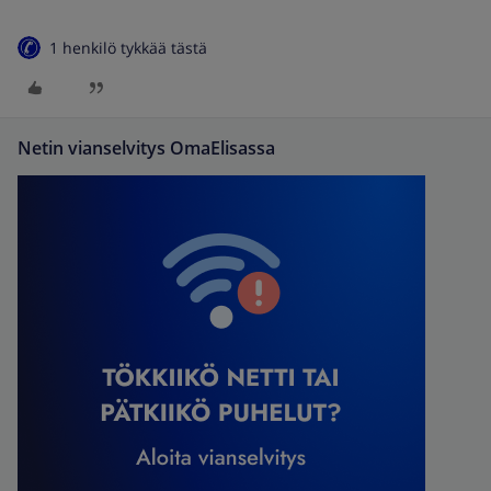
1 henkilö tykkää tästä
Netin vianselvitys OmaElisassa