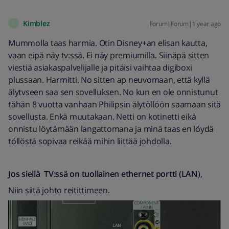
Kimblez
Forum|Forum|1 year ago
K
Mummolla taas harmia. Otin Disney+an elisan kautta,
vaan eipä näy tv:ssä. Ei näy premiumilla. Siinäpä sitten
viestiä asiakaspalvelijalle ja pitäisi vaihtaa digiboxi
plussaan. Harmitti. No sitten ap neuvomaan, että kyllä
älytvseen saa sen sovelluksen. No kun en ole onnistunut
tähän 8 vuotta vanhaan Philipsin älytöllöön saamaan sitä
sovellusta. Enkä muutakaan. Netti on kotinetti eikä
onnistu löytämään langattomana ja minä taas en löydä
töllöstä sopivaa reikää mihin liittää johdolla.
Jos siellä TV:ssä on tuollainen ethernet portti (LAN
),
Niin siitä johto reitittimeen.