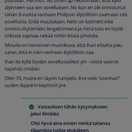
plussaan. Harmitti. No sitten ap neuvomaan, että kyllä
älytvseen saa sen sovelluksen. No kun en ole onnistunut
tähän 8 vuotta vanhaan Philipsin älytöllöön saamaan sitä
sovellusta. Enkä muutakaan. Netti on kotinetti eikä
onnistu löytämään langattomana ja minä taas en löydä
töllöstä sopivaa reikää mihin liittää johdolla.
Minulla on hienoinen muistikuva, että ihan elisalta joku
sanoi, että ei näin vanhaan älytöllöön saa.
Ihan ite kyllä löydän sovellusvalikot ym - niistä vaan ei
tapahdu mitään.
Olen 70, mutta en täysin tumpelo. Itse vielä ‘’asennan’’
uuden läppärin käyttöön jne
Vastauksen tähän kysymykseen
jakoi
Kimblez
Olisi hyvä aina ennen minkä tahansa
tilaamista tutkia etukäteen,