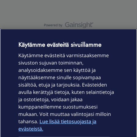
OmaYhteisö-käyttöehdot
Accessibility statement
Käytämme evästeitä sivuillamme
Käytämme evästeitä varmistaaksemme
sivuston sujuvan toiminnan,
Laitteet & liittymät
analysoidaksemme sen käyttöä ja
näyttääksemme sinulle sopivampaa
sisältöä, etuja ja tarjouksia. Evästeiden
Palvelut
avulla kerättyjä tietoja, kuten selaintietoja
ja ostotietoja, voidaan jakaa
Tuki
kumppaneillemme suostumuksesi
mukaan. Voit muuttaa valintojasi milloin
tahansa.
Lue lisää tietosuojasta ja
Ajankohtaista
evästeistä.