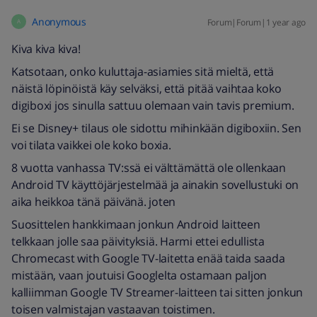
Anonymous
Forum|Forum|1 year ago
A
Kiva kiva kiva!
Katsotaan, onko kuluttaja-asiamies sitä mieltä, että
näistä löpinöistä käy selväksi, että pitää vaihtaa koko
digiboxi jos sinulla sattuu olemaan vain tavis premium.
Ei se Disney+ tilaus ole sidottu mihinkään digiboxiin. Sen
voi tilata vaikkei ole koko boxia.
8 vuotta vanhassa TV:ssä ei välttämättä ole ollenkaan
Android TV käyttöjärjestelmää ja ainakin sovellustuki on
aika heikkoa tänä päivänä. joten
Suosittelen hankkimaan jonkun Android laitteen
telkkaan jolle saa päivityksiä. Harmi ettei edullista
Chromecast with Google TV-laitetta enää taida saada
mistään, vaan joutuisi Googlelta ostamaan paljon
kalliimman Google TV Streamer-laitteen tai sitten jonkun
toisen valmistajan vastaavan toistimen.