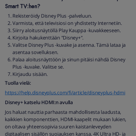
Smart TV:hen?
Rekisteröidy Disney Plus -palveluun.
Varmista, että televisiosi on yhdistetty Internetiin.
Siirry aloitusnäytöllä Play Kauppa -kuvakkeeseen.
Kirjoita hakukenttään "Disney+".
Valitse Disney Plus -kuvake ja asenna. Tämä lataa ja
asentaa sovelluksen.
Palaa aloitusnäyttöön ja sinun pitäisi nähdä Disney
Plus -kuvake. Valitse se.
Kirjaudu sisään.
Tuolla vielä:
https://help.disneyplus.com/fi/article/disneyplus-hdmi
Disney+ katselu HDMI:n avulla
Jos haluat nauttia parhaasta mahdollisesta laadusta,
kaikkien komponenttien, HDMI-kaapelit mukaan lukien,
on oltava yhteensopivia suuren kaistanleveyden
digitaalisen sisällön suojauksen kanssa. 4K Ultra HD- ja