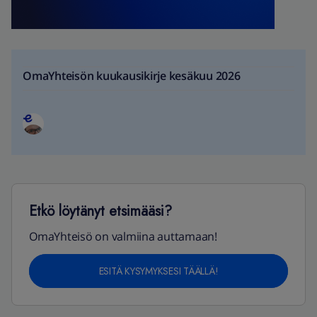
OmaYhteisön kuukausikirje kesäkuu 2026
Etkö löytänyt etsimääsi?
OmaYhteisö on valmiina auttamaan!
ESITÄ KYSYMYKSESI TÄÄLLÄ!