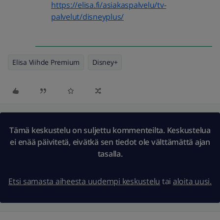
https://elisa.fi/asiakaspalvelu/tv-
palvelut/disneyplus/
Elisa Viihde Premium
Disney+
Tämä keskustelu on suljettu kommenteilta. Keskustelua
ei enää päivitetä, eivätkä sen tiedot ole välttämättä ajan
tasalla.
Etsi samasta aiheesta uudempi keskustelu
tai
aloita uusi.