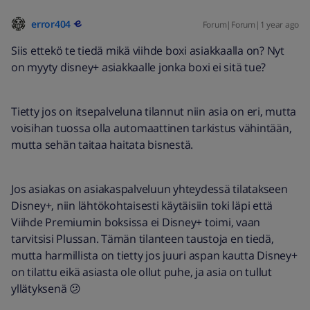
error404
Forum|Forum|1 year ago
Siis ettekö te tiedä mikä viihde boxi asiakkaalla on? Nyt
on myyty disney+ asiakkaalle jonka boxi ei sitä tue?
Tietty jos on itsepalveluna tilannut niin asia on eri, mutta
voisihan tuossa olla automaattinen tarkistus vähintään,
mutta sehän taitaa haitata bisnestä.
Jos asiakas on asiakaspalveluun yhteydessä tilatakseen
Disney+, niin lähtökohtaisesti käytäisiin toki läpi että
Viihde Premiumin boksissa ei Disney+ toimi, vaan
tarvitsisi Plussan. Tämän tilanteen taustoja en tiedä,
mutta harmillista on tietty jos juuri aspan kautta Disney+
on tilattu eikä asiasta ole ollut puhe, ja asia on tullut
yllätyksenä 😕