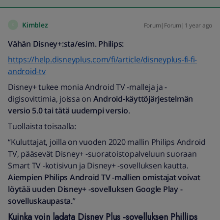
Kimblez
Forum|Forum|1 year ago
K
Vähän Disney+:sta/esim. Philips:
https://help.disneyplus.com/fi/article/disneyplus-fi-fi-
android-tv
Disney+ tukee monia Android TV -malleja ja -
digisovittimia, joissa on
Android-käyttöjärjestelmän
versio 5.0 tai tätä uudempi versio
.
Tuollaista toisaalla:
“Kuluttajat, joilla on vuoden 2020 mallin Philips Android
TV, pääsevät Disney+ -suoratoistopalveluun suoraan
Smart TV -kotisivun ja Disney+ -sovelluksen kautta.
Aiempien Philips Android TV -mallien omistajat voivat
löytää uuden Disney+ -sovelluksen Google Play -
sovelluskaupasta.
”
Kuinka voin ladata Disney Plus -sovelluksen Phillips