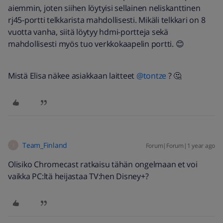
aiemmin, joten siihen löytyisi sellainen neliskanttinen
rj45-portti telkkarista mahdollisesti. Mikäli telkkari on 8
vuotta vanha, siitä löytyy hdmi-portteja sekä
mahdollisesti myös tuo verkkokaapelin portti. 😊
Mistä Elisa näkee asiakkaan laitteet ​
@tontze
? 🤔
Team_Finland
Forum|Forum|1 year ago
T
Olisiko Chromecast ratkaisu tähän ongelmaan et voi
vaikka PC:ltä heijastaa TV:hen Disney+?