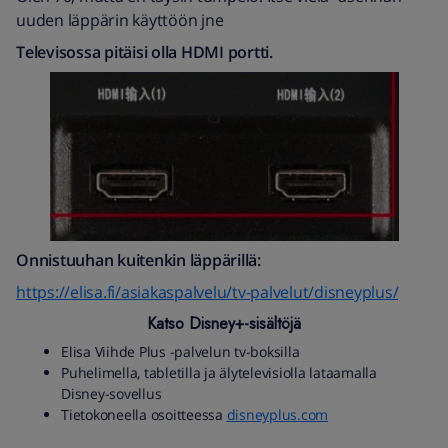
uuden läppärin käyttöön jne
Televisossa pitäisi olla HDMI portti.
Onnistuuhan kuitenkin läppärillä:
https://elisa.fi/asiakaspalvelu/tv-palvelut/disneyplus/
Katso Disney+-sisältöjä
Elisa Viihde Plus -palvelun tv-boksilla
Puhelimella, tabletilla ja älytelevisiolla lataamalla
Disney-sovellus
Tietokoneella osoitteessa
disneyplus.com