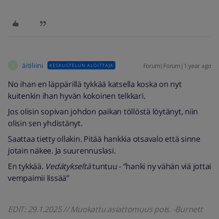
äitiliini
Forum|Forum|1 year ago
KESKUSTELUN ALOITTAJA
Ä
No ihan en läppärillä tykkää katsella koska on nyt
kuitenkin ihan hyvän kokoinen telkkari.
Jos olisin sopivan johdon paikan töllöstä löytänyt, niin
olisin sen yhdistänyt.
Saattaa tietty ollakin. Pitää hankkia otsavalo että sinne
jotain näkee. Ja suurennuslasi.
En tykkää.
Vedätykseltä
tuntuu - ‘’hanki ny vähän viä jottai
vempaimii lissää’’
EDIT: 29.1.2025 // Muokattu asiattomuus pois. -Burnett