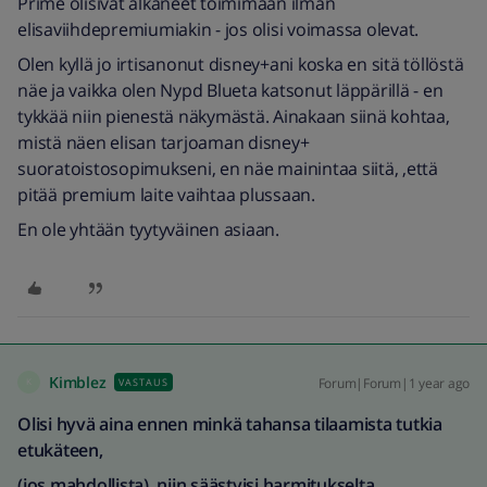
Prime olisivat alkaneet toimimaan ilman
elisaviihdepremiumiakin - jos olisi voimassa olevat.
Olen kyllä jo irtisanonut disney+ani koska en sitä töllöstä
näe ja vaikka olen Nypd Blueta katsonut läppärillä - en
tykkää niin pienestä näkymästä. Ainakaan siinä kohtaa,
mistä näen elisan tarjoaman disney+
suoratoistosopimukseni, en näe mainintaa siitä, ,että
pitää premium laite vaihtaa plussaan.
En ole yhtään tyytyväinen asiaan.
Kimblez
Forum|Forum|1 year ago
VASTAUS
K
Olisi hyvä aina ennen minkä tahansa tilaamista tutkia
etukäteen,
(jos mahdollista), niin säästyisi harmitukselta.