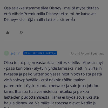
Osa asiakkaistamme tilaa Disney+ meiltä myös tietäen
että Viihde Premiumilla Disney+ ei toimi, he katsovat
Disney+ sisältöjä muilla laitteilla sitten 👍
äitiliini
Forum|Forum|1 year ago
KESKUSTELUN ALOITTAJA
Ä
Olipa tullut paljon vastauksia - kiitos kaikille. - Ahersin nyt
- pässi kun olen - äly-tv:ni yhdistämiseksi nettiin. Siirtelin
tv-tasoa ja pelko vattanpohjassa nostin tv:n toista päätä
vielä sohvapöydälle - että näkisin töllön taakse
paremmin. Löysin kohdan network ja sain jopa johdon
kiinni. Ihan turhaa voimistelua, hikoilua ja pelkoa
laitteiden pudottamisesta. Tämä ei löydä sovelluksista
haulla disney+aa. Valmiiksi laitteessa olevat Netflix ja