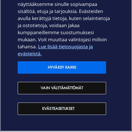
näyttääksemme sinulle sopivampaa
sisältöä, etuja ja tarjouksia. Evästeiden
Palvelut
avulla kerättyjä tietoja, kuten selaintietoja
ja ostotietoja, voidaan jakaa
Tuki
kumppaneillemme suostumuksesi
mukaan. Voit muuttaa valintojasi milloin
tahansa.
Lue lisää tietosuojasta ja
Ajankohtaista
evästeistä.
Elisa Oyj
HYVÄKSY KAIKKI
In English
VAIN VÄLTTÄMÄTTÖMÄT
På Svenska
EVÄSTEASETUKSET
Sopimusehdot
Tietosuoja
Saavutettavuus
Evästeasetukset
Tekijänoikeudet © 2026 Elisa Oyj.