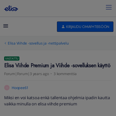
KIRJAUDU OMAYHTEISÖÖN
Elisa Viihde -sovellus ja -nettipalvelu
VASTATTU
Elisa Viihde Premium ja Viihde -sovelluksen käyttö
Forum|Forum|3 years ago
3 kommenttia
Hoopee61
H
Miksi en voi katsoa enkä tallentaa ohjelmia ipadin kautta
vaikka minulla on elisa viihde premium