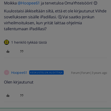
Moikka
@Hoopee61
ja tervetuloa OmaYhteisöön! 😊
Kuulostaisi äkkiseltään siltä, että et ole kirjautunut Viihde
sovellukseen sisälle iPadillasi. 🤔 Vai saatko jonkun
virheilmoituksen, kun yrität laittaa ohjelmia
tallentumaan iPadillasi?
1 henkilö tykkää tästä
Hoopee61
Forum|Forum|3 years ago
KESKUSTELUN ALOITTAJA
H
Olen kirjautunut