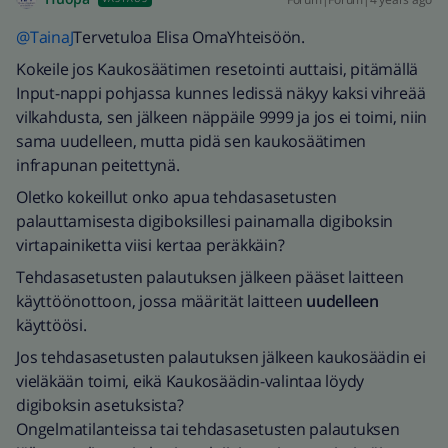
@TainaJ
Tervetuloa Elisa OmaYhteisöön.
Kokeile jos Kaukosäätimen resetointi auttaisi, pitämällä
Input-nappi pohjassa kunnes ledissä näkyy kaksi vihreää
vilkahdusta, sen jälkeen näppäile 9999 ja jos ei toimi, niin
sama uudelleen, mutta pidä sen kaukosäätimen
infrapunan peitettynä.
Oletko kokeillut onko apua tehdasasetusten
palauttamisesta digiboksillesi painamalla digiboksin
virtapainiketta viisi kertaa peräkkäin?
Tehdasasetusten palautuksen jälkeen pääset laitteen
käyttöönottoon, jossa määrität laitteen
uudelleen
käyttöösi.
Jos tehdasasetusten palautuksen jälkeen kaukosäädin ei
vieläkään toimi, eikä Kaukosäädin-valintaa löydy
digiboksin asetuksista?
Ongelmatilanteissa tai tehdasasetusten palautuksen