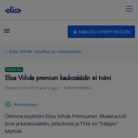
KIRJAUDU OMAYHTEISÖÖN
Elisa Viihde -sovellus ja -nettipalvelu
VASTATTU
Elisa Viihde premium kaukosäädin ei toimi
Forum|Forum|4 years ago
6 kommenttia
Anonymous
A
Otimme käyttöön Elisa Viihde Premiumin. Mukana tuli
boxi ja kaukosäädin, jolla boxia ja TVtä on "helppo"
käyttää.