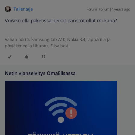
Tallentaja
Forum|Forum|4 years ago
Voisiko olla paketissa heikot paristot ollut mukana?
Vähän nörtti. Samsung tab A10, Nokia 3.4, läppärillä ja
pöytäkoneella Ubuntu. Elisa boxi.
Netin vianselvitys OmaElisassa