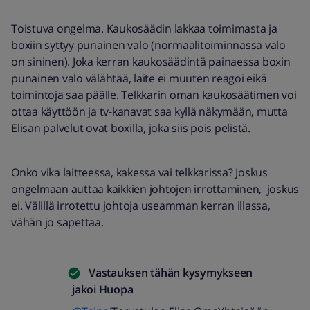
Toistuva ongelma. Kaukosäädin lakkaa toimimasta ja
boxiin syttyy punainen valo (normaalitoiminnassa valo
on sininen). Joka kerran kaukosäädintä painaessa boxin
punainen valo välähtää, laite ei muuten reagoi eikä
toimintoja saa päälle. Telkkarin oman kaukosäätimen voi
ottaa käyttöön ja tv-kanavat saa kyllä näkymään, mutta
Elisan palvelut ovat boxilla, joka siis pois pelistä.
Onko vika laitteessa, kakessa vai telkkarissa? Joskus
ongelmaan auttaa kaikkien johtojen irrottaminen, joskus
ei. Välillä irrotettu johtoja useamman kerran illassa,
vähän jo sapettaa.
Vastauksen tähän kysymykseen
jakoi
Huopa