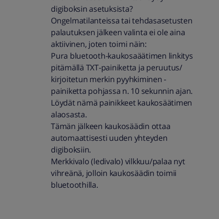
digiboksin asetuksista?
Ongelmatilanteissa tai tehdasasetusten
palautuksen jälkeen valinta ei ole aina
aktiivinen, joten toimi näin:
Pura bluetooth-kaukosaäätimen linkitys
pitämällä TXT-painiketta ja peruutus/
kirjoitetun merkin pyyhkiminen -
painiketta pohjassa n. 10 sekunnin ajan.
Löydät nämä painikkeet kaukosäätimen
alaosasta.
Tämän jälkeen kaukosäädin ottaa
automaattisesti uuden yhteyden
digiboksiin.
Merkkivalo (ledivalo) vilkkuu/palaa nyt
vihreänä, jolloin kaukosäädin toimii
bluetoothilla.