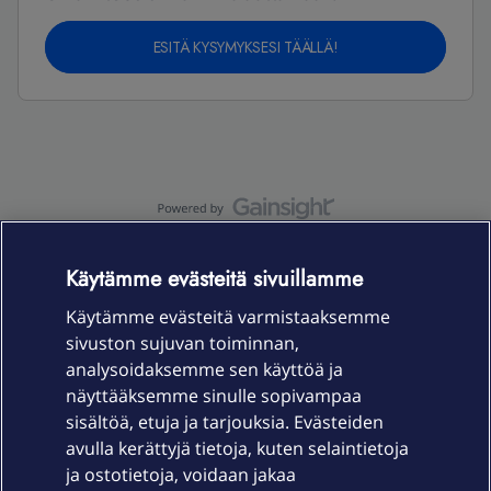
ESITÄ KYSYMYKSESI TÄÄLLÄ!
OmaYhteisö-käyttöehdot
Accessibility statement
Käytämme evästeitä sivuillamme
Käytämme evästeitä varmistaaksemme
sivuston sujuvan toiminnan,
Laitteet & liittymät
analysoidaksemme sen käyttöä ja
näyttääksemme sinulle sopivampaa
sisältöä, etuja ja tarjouksia. Evästeiden
Palvelut
avulla kerättyjä tietoja, kuten selaintietoja
ja ostotietoja, voidaan jakaa