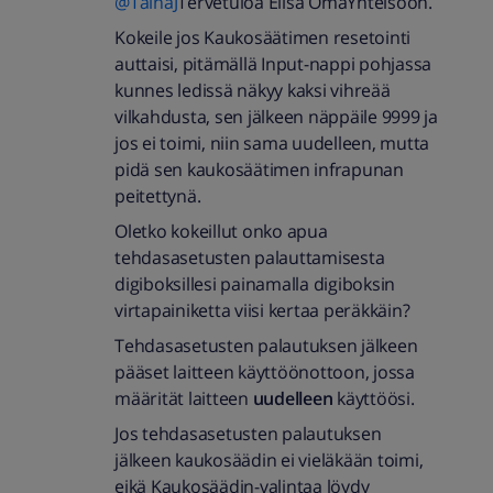
@TainaJ
Tervetuloa Elisa OmaYhteisöön.
Kokeile jos Kaukosäätimen resetointi
auttaisi, pitämällä Input-nappi pohjassa
kunnes ledissä näkyy kaksi vihreää
vilkahdusta, sen jälkeen näppäile 9999 ja
jos ei toimi, niin sama uudelleen, mutta
pidä sen kaukosäätimen infrapunan
peitettynä.
Oletko kokeillut onko apua
tehdasasetusten palauttamisesta
digiboksillesi painamalla digiboksin
virtapainiketta viisi kertaa peräkkäin?
Tehdasasetusten palautuksen jälkeen
pääset laitteen käyttöönottoon, jossa
määrität laitteen
uudelleen
käyttöösi.
Jos tehdasasetusten palautuksen
jälkeen kaukosäädin ei vieläkään toimi,
eikä Kaukosäädin-valintaa löydy