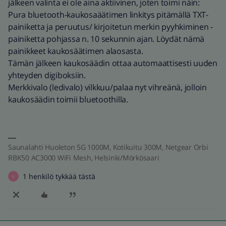
jälkeen valinta ei ole aina aktiivinen, joten toimi näin:
Pura bluetooth-kaukosaäätimen linkitys pitämällä TXT-
painiketta ja peruutus/ kirjoitetun merkin pyyhkiminen -
painiketta pohjassa n. 10 sekunnin ajan. Löydät nämä
painikkeet kaukosäätimen alaosasta.
Tämän jälkeen kaukosäädin ottaa automaattisesti uuden
yhteyden digiboksiin.
Merkkivalo (ledivalo) vilkkuu/palaa nyt vihreänä, jolloin
kaukosäädin toimii bluetoothilla.
Saunalahti Huoleton 5G 1000M, Kotikuitu 300M, Netgear Orbi
RBK50 AC3000 WiFi Mesh, Helsinki/Mörkösaari
1 henkilö tykkää tästä
K