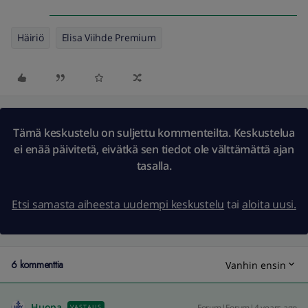
Häiriö
Elisa Viihde Premium
Tämä keskustelu on suljettu kommenteilta. Keskustelua
ei enää päivitetä, eivätkä sen tiedot ole välttämättä ajan
tasalla.
Etsi samasta aiheesta uudempi keskustelu
tai
aloita uusi.
6 kommenttia
Vanhin ensin
Huopa
Forum|Forum|4 years ago
VASTAUS