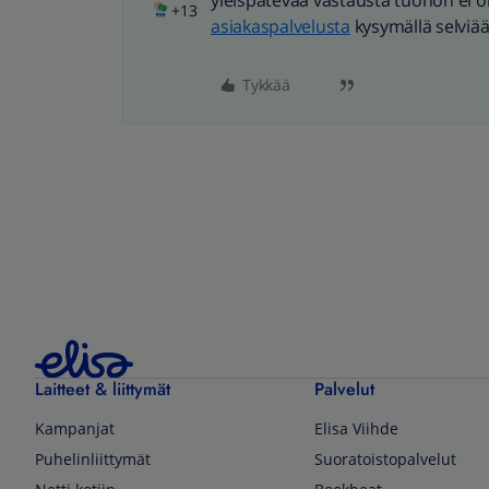
yleispätevää vastausta tuohon ei ole
+13
asiakaspalvelusta
kysymällä selviää
Tykkää
Laitteet & liittymät
Palvelut
Kampanjat
Elisa Viihde
Puhelinliittymät
Suoratoistopalvelut