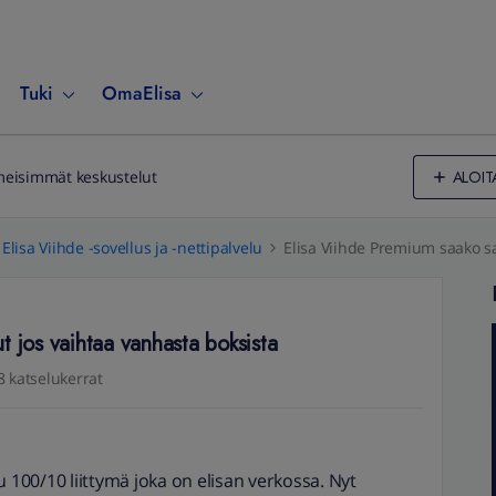
Tuki
OmaElisa
ALOIT
meisimmät keskustelut
Elisa Viihde -sovellus ja -nettipalvelu
Elisa Viihde Premium saako s
 jos vaihtaa vanhasta boksista
8 katselukerrat
u 100/10 liittymä joka on elisan verkossa. Nyt