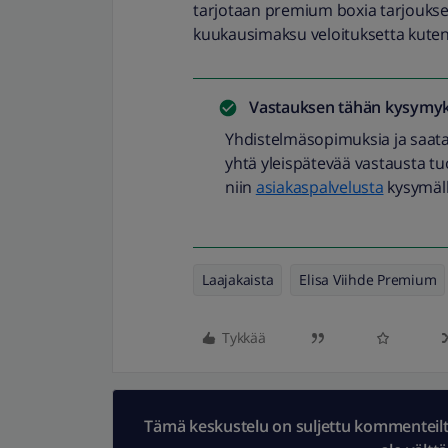
tarjotaan premium boxia tarjouksel
kuukausimaksu veloituksetta kuten 
Vastauksen tähän kysymyk
Yhdistelmäsopimuksia ja saatav
yhtä yleispätevää vastausta tuo
niin
asiakaspalvelusta
kysymäll
Laajakaista
Elisa Viihde Premium
Tykkää
Tämä keskustelu on suljettu kommenteilta.