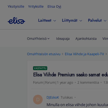
Yksityisille
Yrityksille
Elisa Oyj
Laitteet
Liittymät
Palvelut
OmaYhteisö
Ideapaja
Ajankohtaista
Vii
OmaYhteisön etusivu
Elisa Viihde ja Kaapeli-TV
VASTATTU
Elisa Viihde Premium saako samat edut
Forum|Forum|1 year ago
2 kommenttia
13
DJEskoK
Tulokas
D
Minulla on elisa viihde johon kuulu