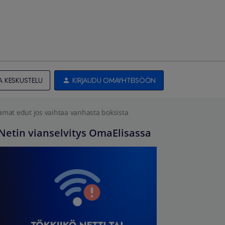
A KESKUSTELU
KIRJAUDU OMAYHTEISÖÖN
amat edut jos vaihtaa vanhasta boksista
Netin vianselvitys OmaElisassa