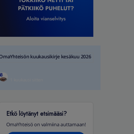
OmaYhteisön kuukausikirje kesäkuu 2026
1 kuukausi sitten
Etkö löytänyt etsimääsi?
OmaYhteisö on valmiina auttamaan!