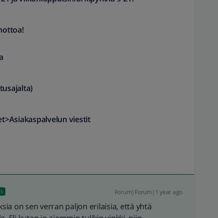
nottoa!
a
sajalta)​
set>Asiakaspalvelun viestit
Forum|Forum|1 year ago
US
a on sen verran paljon erilaisia, että yhtä