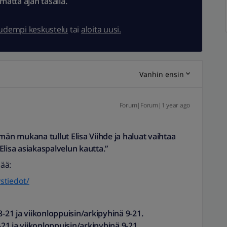
ämättä ajan tasalla.
uudempi keskustelu
tai
aloita uusi.
Vanhin ensin
Forum|Forum|1 year ago
ttymän mukana tullut Elisa Viihde ja haluat vaihtaa
Elisa asiakaspalvelun kautta.”
iää:
ystiedot/
8-21 ja viikonloppuisin/arkipyhinä 9-21.
-21 ja viikonloppuisin/arkipyhinä 9-21.