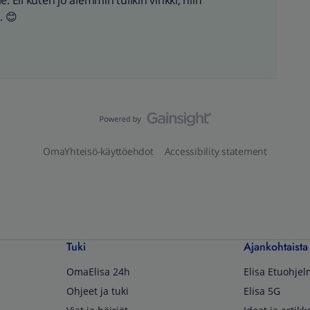
. Eli kuten jo aiemmin tulikin vinkki, niin
. 😊
OmaYhteisö-käyttöehdot
Accessibility statement
Tuki
Ajankohtaista
OmaElisa 24h
Elisa Etuohje
Ohjeet ja tuki
Elisa 5G