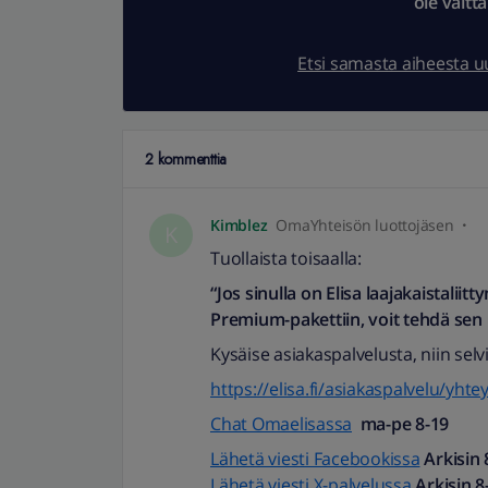
ole vältt
Etsi samasta aiheesta 
2 kommenttia
Kimblez
OmaYhteisön luottojäsen
K
Tuollaista toisaalla:
“Jos sinulla on Elisa laajakaistalii
Premium-pakettiin, voit tehdä sen 
Kysäise asiakaspalvelusta, niin selv
https://elisa.fi/asiakaspalvelu/yhte
Chat Omaelisassa
ma-pe 8-19
Lähetä viesti Facebookissa
Arkisin 
Lähetä viesti X-palvelussa
Arkisin 8