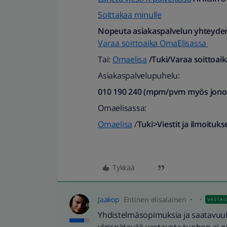
Soittakaa minulle
Nopeuta asiakaspalvelun yhteyde
Varaa soittoaika OmaElisassa
Tai:
Omaelisa
/Tuki/Varaa soittoaik
Asiakaspalvelupuhelu:
010 190 240 (mpm/pvm myös jonotu
Omaelisassa:
Omaelisa
/
Tuki>Viestit ja ilmoituk
Tykkää
Jaakop
Entinen elisalainen
VASTA
Yhdistelmäsopimuksia ja saatavuuksi