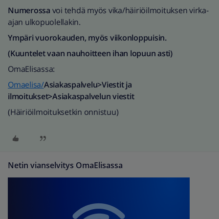
Numerossa
voi tehdä myös vika/häiriöilmoituksen virka-
ajan ulkopuolellakin.
Ympäri vuorokauden, myös viikonloppuisin.
(Kuuntelet vaan nauhoitteen ihan lopuun asti)
OmaElisassa:
Omaelisa/
Asiakaspalvelu>Viestit ja
ilmoitukset>Asiakaspalvelun viestit
(Häiriöilmoituksetkin onnistuu)
Netin vianselvitys OmaElisassa