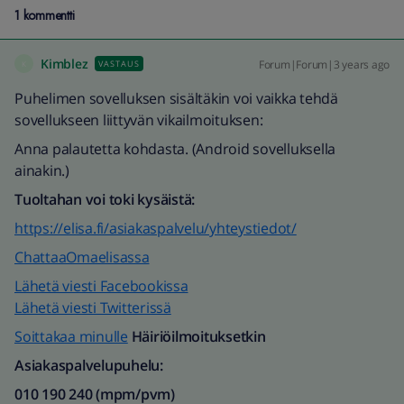
1 kommentti
Kimblez
Forum|Forum|3 years ago
VASTAUS
K
Puhelimen sovelluksen sisältäkin voi vaikka tehdä
sovellukseen liittyvän vikailmoituksen:
Anna palautetta kohdasta. (Android sovelluksella
ainakin.)
Tuoltahan voi toki kysäistä:
https://elisa.fi/asiakaspalvelu/yhteystiedot/
ChattaaOmaelisassa
Lähetä viesti Facebookissa
Lähetä viesti Twitterissä
Soittakaa minulle
Häiriöilmoituksetkin
Asiakaspalvelupuhelu:
010 190 240 (mpm/pvm)​