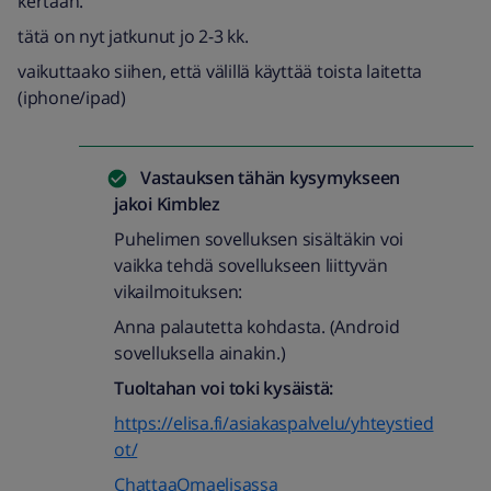
kertaan.
tätä on nyt jatkunut jo 2-3 kk.
vaikuttaako siihen, että välillä käyttää toista laitetta
(iphone/ipad)
Vastauksen tähän kysymykseen
jakoi
Kimblez
Puhelimen sovelluksen sisältäkin voi
vaikka tehdä sovellukseen liittyvän
vikailmoituksen:
Anna palautetta kohdasta. (Android
sovelluksella ainakin.)
Tuoltahan voi toki kysäistä:
https://elisa.fi/asiakaspalvelu/yhteystied
ot/
ChattaaOmaelisassa