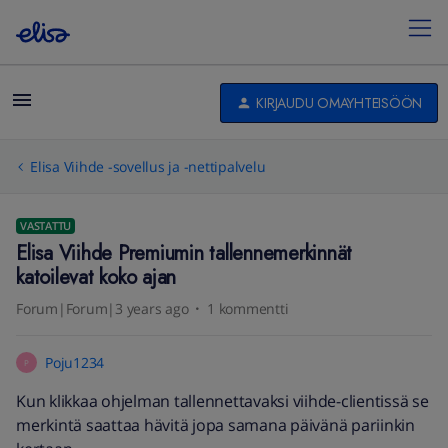
KIRJAUDU OMAYHTEISÖÖN
Elisa Viihde -sovellus ja -nettipalvelu
VASTATTU
Elisa Viihde Premiumin tallennemerkinnät
katoilevat koko ajan
Forum|Forum|3 years ago
1 kommentti
Poju1234
P
Kun klikkaa ohjelman tallennettavaksi viihde-clientissä se
merkintä saattaa hävitä jopa samana päivänä pariinkin