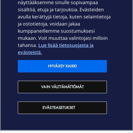
näyttääksemme sinulle sopivampaa
sisältöä, etuja ja tarjouksia. Evästeiden
Palvelut
avulla kerättyjä tietoja, kuten selaintietoja
ja ostotietoja, voidaan jakaa
Tuki
kumppaneillemme suostumuksesi
mukaan. Voit muuttaa valintojasi milloin
tahansa.
Lue lisää tietosuojasta ja
Ajankohtaista
evästeistä.
Elisa Oyj
HYVÄKSY KAIKKI
In English
VAIN VÄLTTÄMÄTTÖMÄT
På Svenska
EVÄSTEASETUKSET
Sopimusehdot
Tietosuoja
Saavutettavuus
Evästeasetukset
Tekijänoikeudet © 2026 Elisa Oyj.