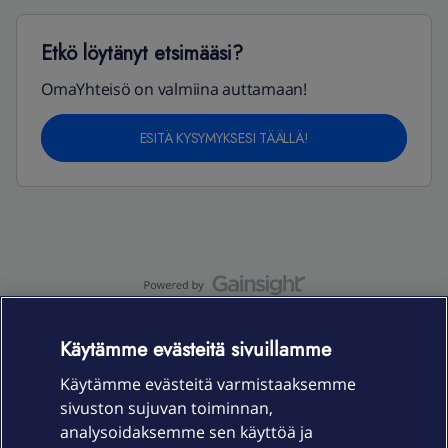
Etkö löytänyt etsimääsi?
OmaYhteisö on valmiina auttamaan!
ESITÄ KYSYMYKSESI TÄÄLLÄ!
OmaYhteisö-käyttöehdot
Accessibility statement
Käytämme evästeitä sivuillamme
Käytämme evästeitä varmistaaksemme
sivuston sujuvan toiminnan,
Laitteet & liittymät
analysoidaksemme sen käyttöä ja