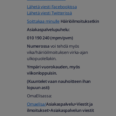
Lähetä viesti Facebookissa
Lähetä viesti Twitterissä
Soittakaa minulle
Häiriöilmoituksetkin
Asiakaspalvelupuhelu:
010 190 240 (mpm/pvm)​
Numerossa
voi tehdä myös
vika/häiriöilmoituksen virka-ajan
ulkopuolellakin.
Ympäri vuorokauden, myös
viikonloppuisin.
(Kuuntelet vaan nauhoitteen ihan
lopuun asti)
OmaElisassa:
Omaelisa/
Asiakaspalvelu>Viestit ja
ilmoitukset>Asiakaspalvelun viestit