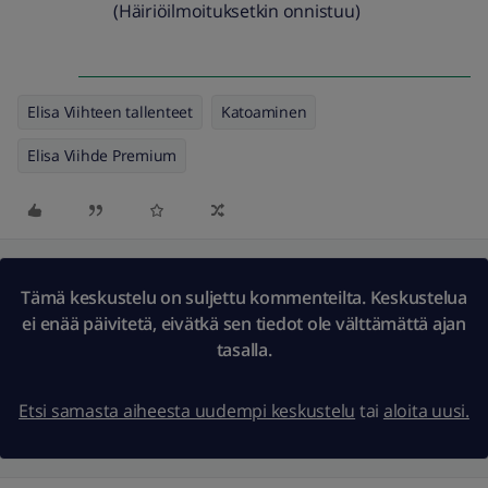
(Häiriöilmoituksetkin onnistuu)
Elisa Viihteen tallenteet
Katoaminen
Elisa Viihde Premium
Tämä keskustelu on suljettu kommenteilta. Keskustelua
ei enää päivitetä, eivätkä sen tiedot ole välttämättä ajan
tasalla.
Etsi samasta aiheesta uudempi keskustelu
tai
aloita uusi.