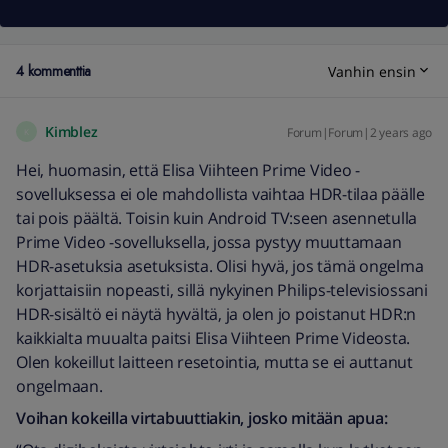
4 kommenttia
Vanhin ensin
Kimblez
Forum|Forum|2 years ago
K
Hei, huomasin, että Elisa Viihteen Prime Video -
sovelluksessa ei ole mahdollista vaihtaa HDR-tilaa päälle
tai pois päältä. Toisin kuin Android TV:seen asennetulla
Prime Video -sovelluksella, jossa pystyy muuttamaan
HDR-asetuksia asetuksista. Olisi hyvä, jos tämä ongelma
korjattaisiin nopeasti, sillä nykyinen Philips-televisiossani
HDR-sisältö ei näytä hyvältä, ja olen jo poistanut HDR:n
kaikkialta muualta paitsi Elisa Viihteen Prime Videosta.
Olen kokeillut laitteen resetointia, mutta se ei auttanut
ongelmaan.
Voihan kokeilla virtabuuttiakin, josko mitään apua: