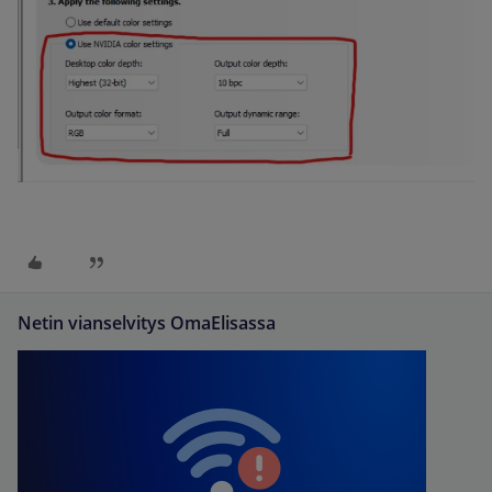
Netin vianselvitys OmaElisassa