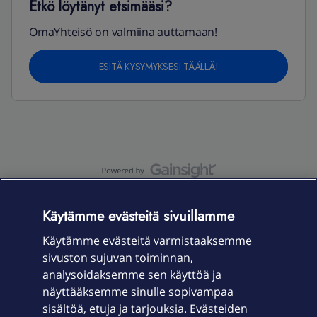
Etkö löytänyt etsimääsi?
OmaYhteisö on valmiina auttamaan!
ESITÄ KYSYMYKSESI TÄÄLLÄ!
OmaYhteisö-käyttöehdot
Accessibility statement
Käytämme evästeitä sivuillamme
Käytämme evästeitä varmistaaksemme
sivuston sujuvan toiminnan,
Laitteet & liittymät
analysoidaksemme sen käyttöä ja
näyttääksemme sinulle sopivampaa
sisältöä, etuja ja tarjouksia. Evästeiden
Palvelut