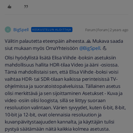
BigSpell
Forum|Forum|2 years ago
KESKUSTELUN ALOITTAJA
B
Välitin palautetta eteenpäin aiheesta. 🙏 Mukava saada
siut mukaan myös OmaYhteisöön
@BigSpell
. 💪
Olisi hyödyllistä lisätä Elisa Viihde -boksin asetuksiin
mahdollisuus hallita HDR-tilaa Video ja ääni -osiossa.
Tämä mahdollistaisi sen, että Elisa Viihde -boksi voisi
vaihtaa HDR- tai SDR-tilaan kaikissa perinteisissä TV-
ohjelmissa ja suoratoistopalveluissa. Tällainen asetus
olisi merkittävä ja sen sijoittaminen Asetukset - Kuva ja
video -osiin olisi loogista, sillä se liittyy suoraan
resoluution valintaan. Värien syvyydet, kuten 6-bit, 8-bit,
10-bit ja 12-bit, ovat olennaisia resoluution ja
kuvanpäivitystaajuuden kannalta, ja käyttäjän tulisi
pystyä säätämään näitä kaikkia kolmea asetusta.