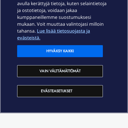
avulla kerättyjä tietoja, kuten selaintietoja
ja ostotietoja, voidaan jakaa
Tuki
kumppaneillemme suostumuksesi
mukaan. Voit muuttaa valintojasi milloin
tahansa.
Lue lisää tietosuojasta ja
Ajankohtaista
evästeistä.
Elisa Oyj
HYVÄKSY KAIKKI
In English
VAIN VÄLTTÄMÄTTÖMÄT
På Svenska
EVÄSTEASETUKSET
Sopimusehdot
Tietosuoja
Saavutettavuus
Evästeasetukset
Tekijänoikeudet © 2026 Elisa Oyj.