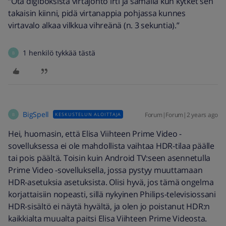
“Ota digiboksista virtajohto irti ja samalla kun kytket sen
takaisin kiinni, pidä virtanappia pohjassa kunnes
virtavalo alkaa vilkkua vihreänä (n. 3 sekuntia).”
1 henkilö tykkää tästä
B
BigSpell
Forum|Forum|2 years ago
KESKUSTELUN ALOITTAJA
B
Hei, huomasin, että Elisa Viihteen Prime Video -
sovelluksessa ei ole mahdollista vaihtaa HDR-tilaa päälle
tai pois päältä. Toisin kuin Android TV:seen asennetulla
Prime Video -sovelluksella, jossa pystyy muuttamaan
HDR-asetuksia asetuksista. Olisi hyvä, jos tämä ongelma
korjattaisiin nopeasti, sillä nykyinen Philips-televisiossani
HDR-sisältö ei näytä hyvältä, ja olen jo poistanut HDR:n
kaikkialta muualta paitsi Elisa Viihteen Prime Videosta.