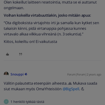
Olen kokeillut laitteen resetointia, mutta se ei auttanut
ongelmaan.
Voihan kokeilla virtabuuttiakin, josko mitään apua:
“Ota digiboksista virtajohto irti ja samalla kun kytket sen
takaisin kiinni, pidä virtanappia pohjassa kunnes
virtavalo alkaa vilkkua vihreänä (n. 3 sekuntia).”
Kiitos, kokeiltu on! Ei vaikutusta
Snouppi
Forum|Forum|2 years ago
Välitin palautetta eteenpäin aiheesta. 🙏 Mukava saada
siut mukaan myös OmaYhteisöön
@BigSpell
. 💪
1 henkilö tykkää tästä
B