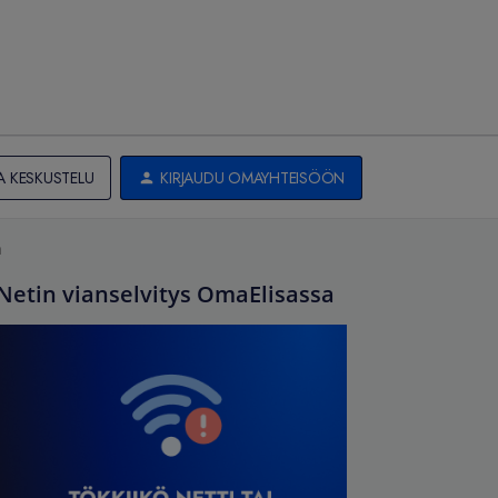
A KESKUSTELU
KIRJAUDU OMAYHTEISÖÖN
ä
Netin vianselvitys OmaElisassa