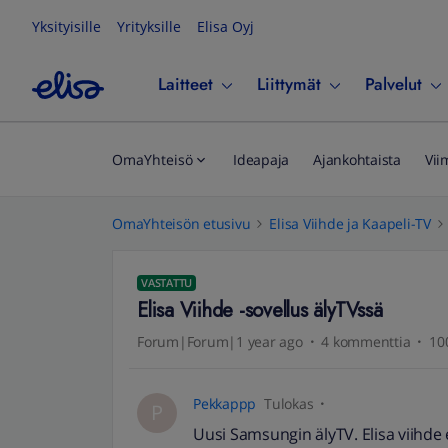
Yksityisille
Yrityksille
Elisa Oyj
Laitteet
Liittymät
Palvelut
OmaYhteisö
Ideapaja
Ajankohtaista
Vii
OmaYhteisön etusivu
Elisa Viihde ja Kaapeli-TV
VASTATTU
Elisa Viihde -sovellus älyTVssä
Forum|Forum|1 year ago
4 kommenttia
10
Pekkappp
Tulokas
P
Uusi Samsungin älyTV. Elisa viihde e