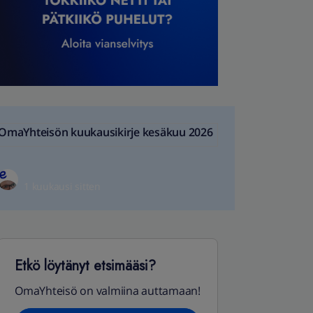
OmaYhteisön kuukausikirje kesäkuu 2026
1 kuukausi sitten
Etkö löytänyt etsimääsi?
OmaYhteisö on valmiina auttamaan!