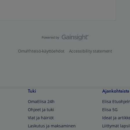
OmaYhteisö-käyttöehdot
Accessibility statement
Tuki
Ajankohtaista
OmaElisa 24h
Elisa Etuohje
Ohjeet ja tuki
Elisa 5G
Viat ja häiriöt
Ideat ja artikke
Laskutus ja maksaminen
Liittymät lapsi