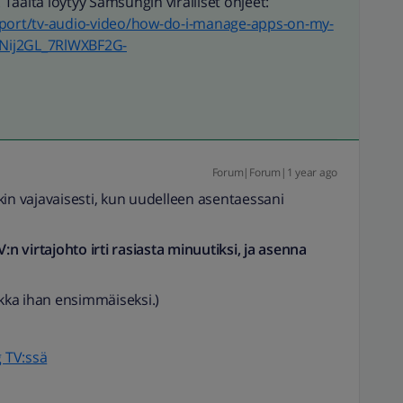
. Täältä löytyy Samsungin viralliset ohjeet:
ort/tv-audio-video/how-do-i-manage-apps-on-my-
gNij2GL_7RlWXBF2G-
Forum|Forum|1 year ago
kin vajavaisesti, kun uudelleen asentaessani
:n virtajohto irti rasiasta minuutiksi, ja asenna
ikka ihan ensimmäiseksi.)
 TV:ssä