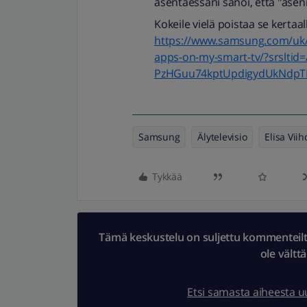
asentaessani sanoi, että "asenn
Kokeile vielä poistaa se kertaal
https://www.samsung.com/uk/
apps-on-my-smart-tv/?srslt
PzHGuu74kptUpdigydUkNdpT
Samsung
Älytelevisio
Elisa Vii
Tykkää
Tämä keskustelu on suljettu kommenteilta.
ole vältt
Etsi samasta aiheesta 