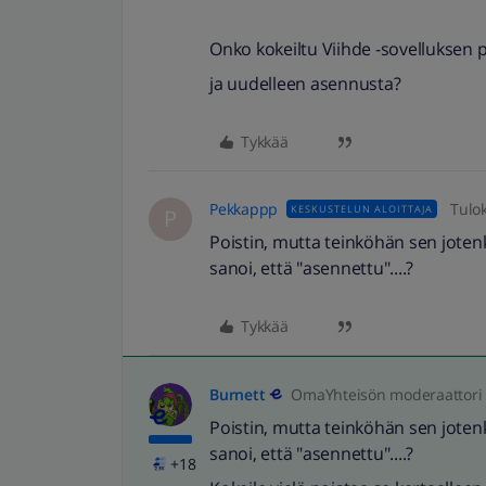
Onko kokeiltu Viihde -sovelluksen 
ja uudelleen asennusta?
Tykkää
Pekkappp
Tulo
KESKUSTELUN ALOITTAJA
P
Poistin, mutta teinköhän sen joten
sanoi, että "asennettu"....?
Tykkää
Burnett
OmaYhteisön moderaattori
Poistin, mutta teinköhän sen joten
sanoi, että "asennettu"....?
+18