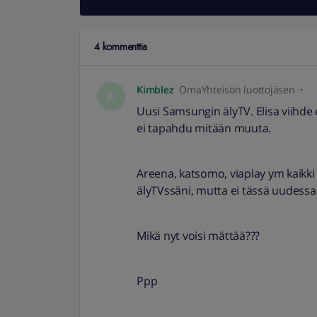
4 kommenttia
Kimblez
OmaYhteisön luottojäsen
K
Uusi Samsungin älyTV. Elisa viihde e
ei tapahdu mitään muuta.
Areena, katsomo, viaplay ym kaikki 
älyTVssäni, mutta ei tässä uudessa!
Mikä nyt voisi mättää???
Ppp