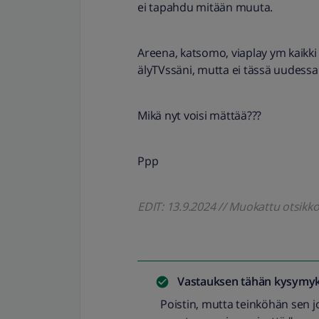
ei tapahdu mitään muuta.
Areena, katsomo, viaplay ym kaikki 
älyTVssäni, mutta ei tässä uudessa!
Mikä nyt voisi mättää???
Ppp
EDIT: 13.9.2024 // Muokattu otsik
Vastauksen tähän kysymyk
Poistin, mutta teinköhän sen j