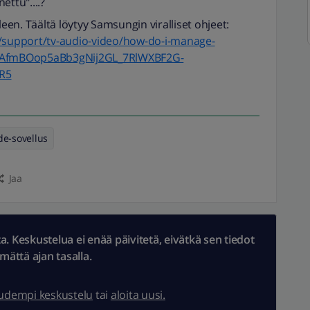
ettu"....?
leen. Täältä löytyy Samsungin viralliset ohjeet:
support/tv-audio-video/how-do-i-manage-
id=AfmBOop5aBb3gNij2GL_7RlWXBF2G-
R5
hde-sovellus
Jaa
 Keskustelua ei enää päivitetä, eivätkä sen tiedot
ämättä ajan tasalla.
uudempi keskustelu
tai
aloita uusi.