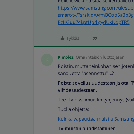
Kokeile vielä poistaa se kertaalleen
https://www.samsung.com/uk/supp
smart-tv/?srsltid=AfmBOop5aBb3
PzHGuu74kptUpdigydUkNdpTR5
Tykkää
Kimblez
OmaYhteisön luottojäsen
K
Poistin, mutta teinköhän sen joten
sanoi, että "asennettu"....?
Poista sovellus uudestaan ja ota TV
viihde uudestaan.
Tee TV:n välimuistin tyhjennys (va
Tuolla ohjetta:
Kuinka vapauttaa muistia Samsung
TV-muistin puhdistaminen