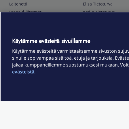
Laitenetti
Elisa Tietoturva
Prepaid-liittymät
Kodin Tietoturva
Puhelimet ja tarvikkeet
Mobiilivarmenne
Tietotekniikka
Kuka soittaa
Pelaaminen
Sähköpostipalvelu
Käytämme evästeitä sivuillamme
TV & audio
Elisa Kotiverkko
Käytämme evästeitä varmistaaksemme sivuston suju
Kodinkoneet
Elisa Pilvilinna
sinulle sopivampaa sisältöä, etuja ja tarjouksia. Eväste
Kamerat ja dronet
Elisa Laiteturva
jakaa kumppaneillemme suostumuksesi mukaan. Voit m
Kellot ja rannekkeet
Elisa Rinnakkaisliittymä
evästeistä.
Älykoti
Elisa Kotiturva -hälytys
Elisa Vaihtoetu
Elisa Kotiakku
Sopimusehdot
Tietosuoja
Saavutettavuus
Evästeasetukset
Tekijänoikeud