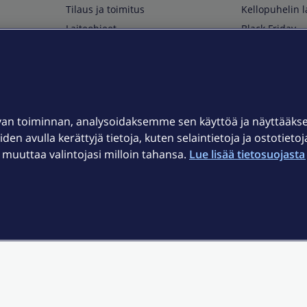
Tilaus ja toimitus
Kellopuhelin l
Laiteohjeet
Black Friday
Asiakaspalvelun yhteystiedot
Huippuetuja El
Soita Omagurulle
OmaYhteisö
Myymälät ja myyntipisteet
van toiminnan, analysoidaksemme sen käyttöä ja näyttääk
Kuuluvuuskartta
iden avulla kerättyjä tietoja, kuten selaintietoja ja ostotieto
Asiakastiedotteet
uuttaa valintojasi milloin tahansa.
Lue lisää tietosuojasta 
t
OmaElisa-sovellus
järjestelmä
Kirjaudu sähköpostiin
et © 2026 Elisa Oyj.