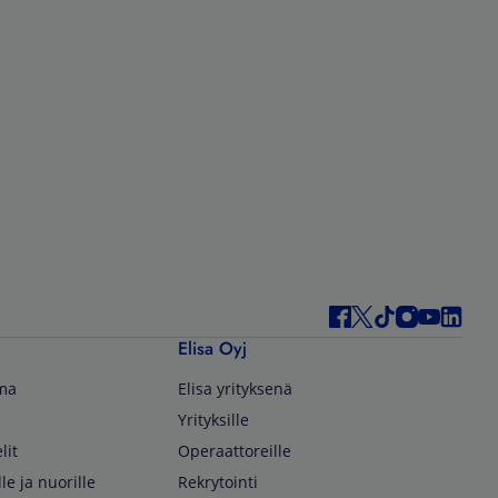
Elisa Oyj
lma
Elisa yrityksenä
Yrityksille
lit
Operaattoreille
lle ja nuorille
Rekrytointi