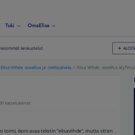
Tuki
OmaElisa
ALOIT
meisimmät keskustelut
Elisa Viihde -sovellus ja -nettipalvelu
Elisa Viihde -sovellus älyTVss
00 katselukerrat
i toimi, ikoni avaa tekstin "elisaviihde", mutta sitten