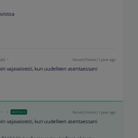
poistoa
kas
Forum|Forum|1 year ago
kin vajavaisesti, kun uudelleen asentaessani
Forum|Forum|1 year ago
VASTAUS
kin vajavaisesti, kun uudelleen asentaessani