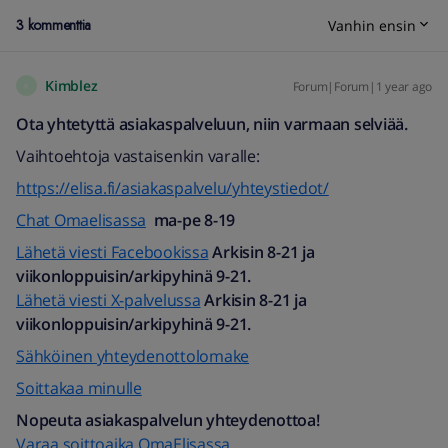
3 kommenttia
Vanhin ensin
Kimblez
Forum|Forum|1 year ago
K
Ota yhtetyttä asiakaspalveluun, niin varmaan selviää.
Vaihtoehtoja vastaisenkin varalle:
https://elisa.fi/asiakaspalvelu/yhteystiedot/
Chat Omaelisassa
ma-pe 8-19
Lähetä viesti Facebookissa
Arkisin 8-21 ja
viikonloppuisin/arkipyhinä 9-21.
Lähetä viesti X-palvelussa
Arkisin 8-21 ja
viikonloppuisin/arkipyhinä 9-21.
Sähköinen yhteydenottolomake
Soittakaa minulle
Nopeuta asiakaspalvelun yhteydenottoa!
Varaa soittoaika OmaElisassa