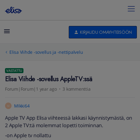
KIRJAUDU OMAYHTEISÖÖN
Elisa Viihde -sovellus ja -nettipalvelu
VASTATTU
Elisa Viihde -sovellus AppleTV:ssä
Forum|Forum|1 year ago
3 kommenttia
MIkki64
M
Apple TV App Elisa viihteessä lakkasi käynnistymästä, on
2 Apple TV:tä molemmat lopetti toiminnan.
-on Apple tv nollattu