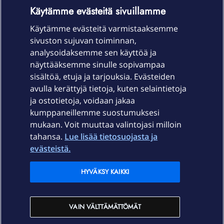
OmaYhteisö-käyttöehdot
Accessibility statement
Käytämme evästeitä sivuillamme
Käytämme evästeitä varmistaaksemme
sivuston sujuvan toiminnan,
Laitteet & liittymät
analysoidaksemme sen käyttöä ja
näyttääksemme sinulle sopivampaa
sisältöä, etuja ja tarjouksia. Evästeiden
Palvelut
avulla kerättyjä tietoja, kuten selaintietoja
ja ostotietoja, voidaan jakaa
Tuki
kumppaneillemme suostumuksesi
mukaan. Voit muuttaa valintojasi milloin
tahansa.
Lue lisää tietosuojasta ja
Ajankohtaista
evästeistä.
Elisa Oyj
HYVÄKSY KAIKKI
In English
VAIN VÄLTTÄMÄTTÖMÄT
På Svenska