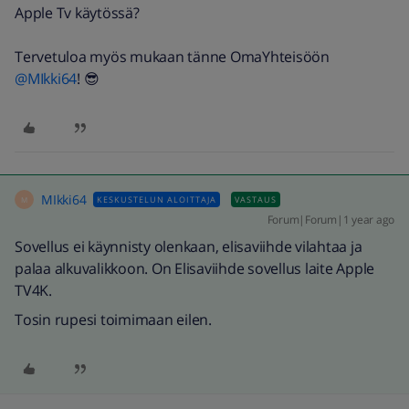
Apple Tv käytössä?
Tervetuloa myös mukaan tänne OmaYhteisöön ​
@MIkki64
! 😎
MIkki64
KESKUSTELUN ALOITTAJA
VASTAUS
M
Forum|Forum|1 year ago
Sovellus ei käynnisty olenkaan, elisaviihde vilahtaa ja
palaa alkuvalikkoon. On Elisaviihde sovellus laite Apple
TV4K.
Tosin rupesi toimimaan eilen.