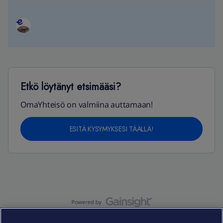
Etkö löytänyt etsimääsi?
OmaYhteisö on valmiina auttamaan!
ESITÄ KYSYMYKSESI TÄÄLLÄ!