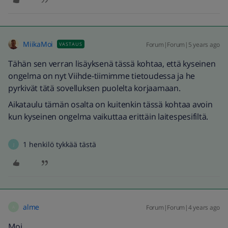
MiikaMoi
Forum|Forum|5 years ago
VASTAUS
Tähän sen verran lisäyksenä tässä kohtaa, että kyseinen
ongelma on nyt Viihde-tiimimme tietoudessa ja he
pyrkivät tätä sovelluksen puolelta korjaamaan.
Aikataulu tämän osalta on kuitenkin tässä kohtaa avoin
kun kyseinen ongelma vaikuttaa erittäin laitespesifiltä.
1 henkilö tykkää tästä
J
alme
Forum|Forum|4 years ago
A
Moi.