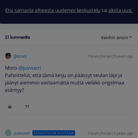
Etsi samasta aiheesta uudempi keskustelu
tai
aloita uusi.
21 kommenttia
Vanhin ensin
JJesseJ
Forum|Forum|5 years ago
Moro
@jusvuori
Pahoittelut, että tämä ketju on päässyt seulan läpi ja
jäänyt aiemmin vastaamatta mutta vieläkö ongelmaa
esiintyy?
jusvuori
Forum|Forum|5 years ago
KESKUSTELUN ALOITTAJA
J