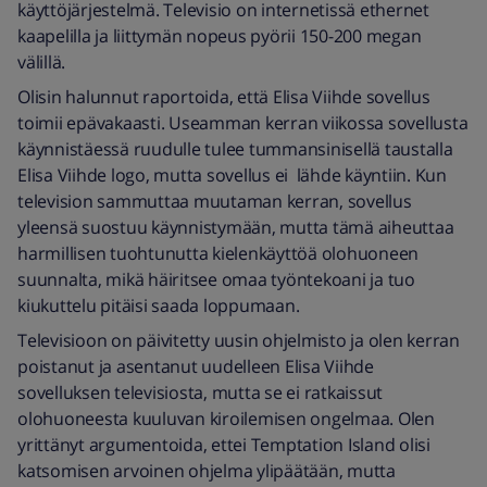
käyttöjärjestelmä. Televisio on internetissä ethernet
kaapelilla ja liittymän nopeus pyörii 150-200 megan
välillä.
Olisin halunnut raportoida, että Elisa Viihde sovellus
toimii epävakaasti. Useamman kerran viikossa sovellusta
käynnistäessä ruudulle tulee tummansinisellä taustalla
Elisa Viihde logo, mutta sovellus ei lähde käyntiin. Kun
television sammuttaa muutaman kerran, sovellus
yleensä suostuu käynnistymään, mutta tämä aiheuttaa
harmillisen tuohtunutta kielenkäyttöä olohuoneen
suunnalta, mikä häiritsee omaa työntekoani ja tuo
kiukuttelu pitäisi saada loppumaan.
Televisioon on päivitetty uusin ohjelmisto ja olen kerran
poistanut ja asentanut uudelleen Elisa Viihde
sovelluksen televisiosta, mutta se ei ratkaissut
olohuoneesta kuuluvan kiroilemisen ongelmaa. Olen
yrittänyt argumentoida, ettei Temptation Island olisi
katsomisen arvoinen ohjelma ylipäätään, mutta