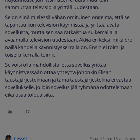
sammuttaa televisio ja yrittää uudestaan.
Se on siinä mielessä vähän omituinen ongelma, että se
tapahtuu kun television käynnistää ja yrittää avata
sovellusta, mutta sen saa ratkaistua sulkemalla ja
avaamalla television uudestaan. Äkkiä en keksi, mikä ero
näillä kahdella käynnistyskerralla on. Ensin ei toimi ja
toisella kerralla toimii.
Se voisi olla mahdollista, että sovellus yrittää
käynnistyessään ottaa yhteyttä johonkin Elisan
taustajärjestelmään ja tämä taustajärjestelmä ei vastaa
sovellukselle, jolloin sovellus jää tyhmänä odottelemaan
eikä osaa toipua siitä.
JJesseJ
Forum|Forum|5 years ago