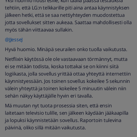
Yksi huomio nousi esille, kun täällä päässä testauksia
tehtiin, että LG:n telkkarille piti aina antaa käynnistyksen
jälkeen hetki, että se saa nettiyhteyden muodostettua
jotta sovellukset sitten aukeaa. Saattaa mahdollisesti olla
myös tähän viittaavaa sullakin.
@JJesseJ
Hyvä huomio. Minäpä seurailen onko tuolla vaikutusta.
Netflixin käytössä ole ole vastaavaan törmännyt, mutta
ei se mitään todista, koska tottakai se on kiinni siitä
logiikasta, jolla sovellus yrittää ottaa yhteyttä internettiin
käynnistyessään. Jos toinen sovellus kokeilee 5 sekunnin
välein yhteyttä ja toinen kokeilee 5 minuutin välein niin
sehän näkyy käyttäjälle hyvin eri tavalla.
Mä muutan nyt tuota prosessia siten, että ensin
laitetaan televisio tulille, sen jälkeen käydään jääkaapilla
ja lopuksi käynnistetään sovellus. Raportoin tulevina
päivinä, oliko sillä mitään vaikutusta.