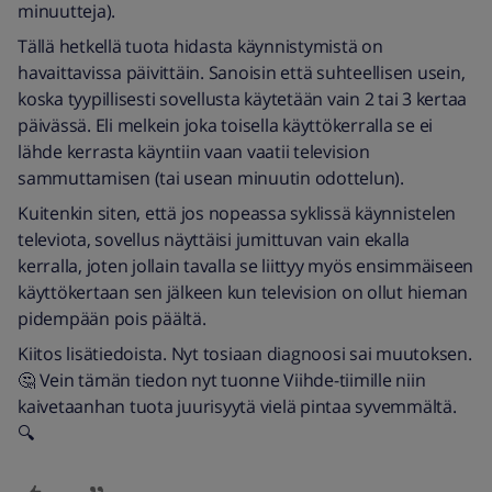
minuutteja).
Tällä hetkellä tuota hidasta käynnistymistä on
havaittavissa päivittäin. Sanoisin että suhteellisen usein,
koska tyypillisesti sovellusta käytetään vain 2 tai 3 kertaa
päivässä. Eli melkein joka toisella käyttökerralla se ei
lähde kerrasta käyntiin vaan vaatii television
sammuttamisen (tai usean minuutin odottelun).
Kuitenkin siten, että jos nopeassa syklissä käynnistelen
televiota, sovellus näyttäisi jumittuvan vain ekalla
kerralla, joten jollain tavalla se liittyy myös ensimmäiseen
käyttökertaan sen jälkeen kun television on ollut hieman
pidempään pois päältä.
Kiitos lisätiedoista. Nyt tosiaan diagnoosi sai muutoksen.
🤔 Vein tämän tiedon nyt tuonne Viihde-tiimille niin
kaivetaanhan tuota juurisyytä vielä pintaa syvemmältä.
🔍