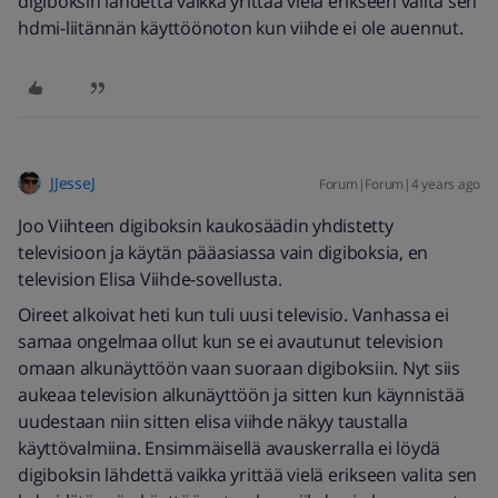
digiboksin lähdettä vaikka yrittää vielä erikseen valita sen
hdmi-liitännän käyttöönoton kun viihde ei ole auennut.
JJesseJ
Forum|Forum|4 years ago
Joo Viihteen digiboksin kaukosäädin yhdistetty
televisioon ja käytän pääasiassa vain digiboksia, en
television Elisa Viihde-sovellusta.
Oireet alkoivat heti kun tuli uusi televisio. Vanhassa ei
samaa ongelmaa ollut kun se ei avautunut television
omaan alkunäyttöön vaan suoraan digiboksiin. Nyt siis
aukeaa television alkunäyttöön ja sitten kun käynnistää
uudestaan niin sitten elisa viihde näkyy taustalla
käyttövalmiina. Ensimmäisellä avauskerralla ei löydä
digiboksin lähdettä vaikka yrittää vielä erikseen valita sen