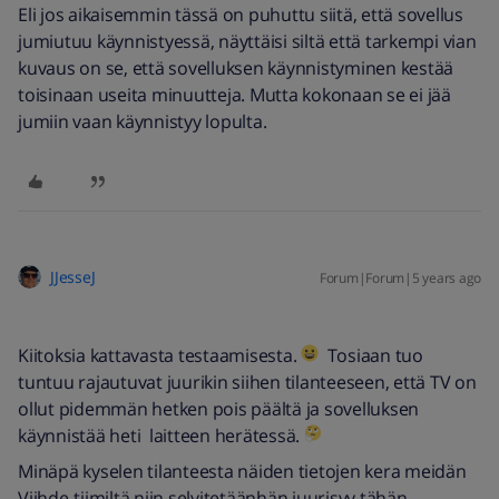
Eli jos aikaisemmin tässä on puhuttu siitä, että sovellus
jumiutuu käynnistyessä, näyttäisi siltä että tarkempi vian
kuvaus on se, että sovelluksen käynnistyminen kestää
toisinaan useita minuutteja. Mutta kokonaan se ei jää
jumiin vaan käynnistyy lopulta.
JJesseJ
Forum|Forum|5 years ago
Kiitoksia kattavasta testaamisesta.
Tosiaan tuo
tuntuu rajautuvat juurikin siihen tilanteeseen, että TV on
ollut pidemmän hetken pois päältä ja sovelluksen
käynnistää heti laitteen herätessä.
Minäpä kyselen tilanteesta näiden tietojen kera meidän
Viihde-tiimiltä niin selvitetäänhän juurisyy tähän