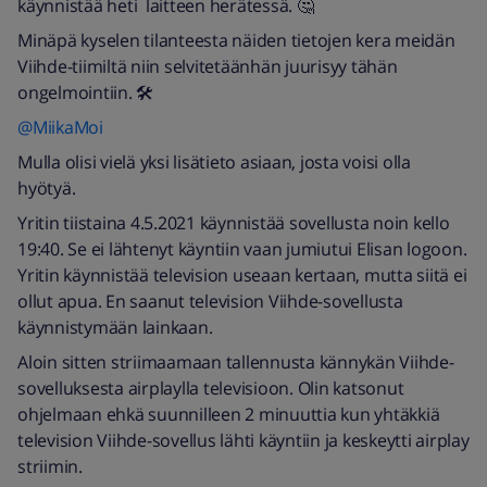
käynnistää heti laitteen herätessä. 🤔
Minäpä kyselen tilanteesta näiden tietojen kera meidän
Viihde-tiimiltä niin selvitetäänhän juurisyy tähän
ongelmointiin. 🛠
@MiikaMoi
Mulla olisi vielä yksi lisätieto asiaan, josta voisi olla
hyötyä.
Yritin tiistaina 4.5.2021 käynnistää sovellusta noin kello
19:40. Se ei lähtenyt käyntiin vaan jumiutui Elisan logoon.
Yritin käynnistää television useaan kertaan, mutta siitä ei
ollut apua. En saanut television Viihde-sovellusta
käynnistymään lainkaan.
Aloin sitten striimaamaan tallennusta kännykän Viihde-
sovelluksesta airplaylla televisioon. Olin katsonut
ohjelmaan ehkä suunnilleen 2 minuuttia kun yhtäkkiä
television Viihde-sovellus lähti käyntiin ja keskeytti airplay
striimin.