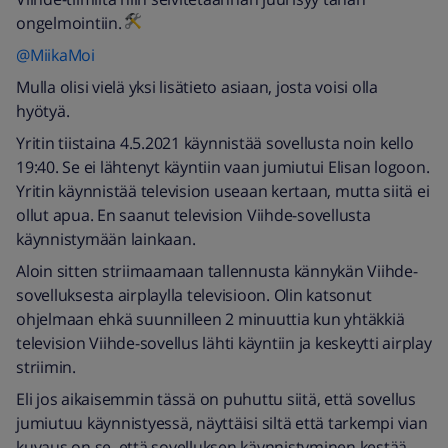
ongelmointiin.
@MiikaMoi
Mulla olisi vielä yksi lisätieto asiaan, josta voisi olla
hyötyä.
Yritin tiistaina 4.5.2021 käynnistää sovellusta noin kello
19:40. Se ei lähtenyt käyntiin vaan jumiutui Elisan logoon.
Yritin käynnistää television useaan kertaan, mutta siitä ei
ollut apua. En saanut television Viihde-sovellusta
käynnistymään lainkaan.
Aloin sitten striimaamaan tallennusta kännykän Viihde-
sovelluksesta airplaylla televisioon. Olin katsonut
ohjelmaan ehkä suunnilleen 2 minuuttia kun yhtäkkiä
television Viihde-sovellus lähti käyntiin ja keskeytti airplay
striimin.
Eli jos aikaisemmin tässä on puhuttu siitä, että sovellus
jumiutuu käynnistyessä, näyttäisi siltä että tarkempi vian
kuvaus on se, että sovelluksen käynnistyminen kestää