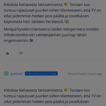
Kiitoksia kattavasta testaamisesta.
Tosiaan tuo
tuntuu rajautuvat juurikin siihen tilanteeseen, että TV on
ollut pidemmän hetken pois päältä ja sovelluksen
käynnistää heti laitteen herätessä. 🤔
Minäpä kyselen tilanteesta näiden tietojen kera meidän
Viihde-tiimiltä niin selvitetäänhän juurisyy tähän
ongelmointiin. 🛠
jusvuori
Forum|Forum|5 years ago
KESKUSTELUN ALOITTAJA
J
Kiitoksia kattavasta testaamisesta.
Tosiaan tuo
tuntuu rajautuvat juurikin siihen tilanteeseen, että TV on
ollut pidemmän hetken pois päältä ja sovelluksen