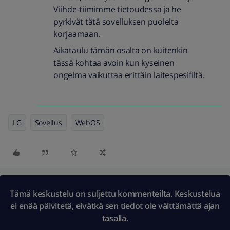
Viihde-tiimimme tietoudessa ja he
pyrkivät tätä sovelluksen puolelta
korjaamaan.
Aikataulu tämän osalta on kuitenkin
tässä kohtaa avoin kun kyseinen
ongelma vaikuttaa erittäin laitespesifiltä.
LG
Sovellus
WebOS
Tämä keskustelu on suljettu kommenteilta. Keskustelua
ei enää päivitetä, eivätkä sen tiedot ole välttämättä ajan
tasalla.