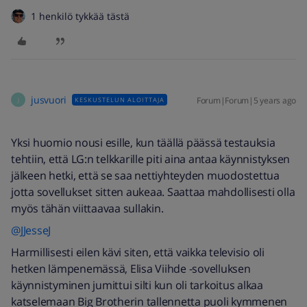
1 henkilö tykkää tästä
jusvuori
Forum|Forum|5 years ago
KESKUSTELUN ALOITTAJA
J
Yksi huomio nousi esille, kun täällä päässä testauksia
tehtiin, että LG:n telkkarille piti aina antaa käynnistyksen
jälkeen hetki, että se saa nettiyhteyden muodostettua
jotta sovellukset sitten aukeaa. Saattaa mahdollisesti olla
myös tähän viittaavaa sullakin.
@JJesseJ
Harmillisesti eilen kävi siten, että vaikka televisio oli
hetken lämpenemässä, Elisa Viihde -sovelluksen
käynnistyminen jumittui silti kun oli tarkoitus alkaa
katselemaan Big Brotherin tallennetta puoli kymmenen