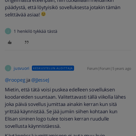
ongelmasta eteenpäin, niin tutkaillaan meidänkin
päädystä, että löytyisikö sovelluksesta jotakin tämän
selittävää asiaa!
1 henkilö tykkää tästä
J
jusvuori
Forum|Forum|5 years ago
KESKUSTELUN ALOITTAJA
J
@roopeg
ja
@JJesseJ
Mietin, että tätä voisi puskea edelleen sovelluksen
koodareiden suuntaan. Valitettavasti tällä viikolla lähes
joka päivä sovellus jumittaa ainakin kerran kun sitä
yrittää käynnistää. Se jää jumiin siihen kohtaan kun
Elisan sininen logo tulee toisen kerran ruudulle
sovellusta käynnistäessä.
Käytännössä jumittamiseen ei auta muu kuin