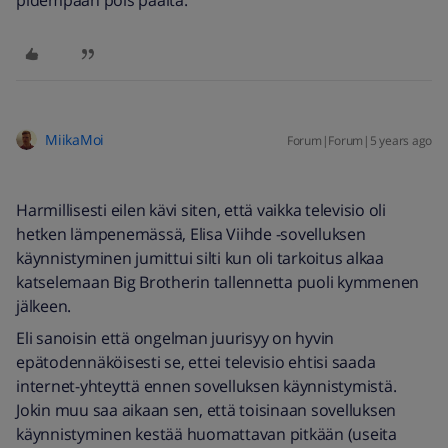
pidempään pois päältä.
MiikaMoi
Forum|Forum|5 years ago
Harmillisesti eilen kävi siten, että vaikka televisio oli
hetken lämpenemässä, Elisa Viihde -sovelluksen
käynnistyminen jumittui silti kun oli tarkoitus alkaa
katselemaan Big Brotherin tallennetta puoli kymmenen
jälkeen.
Eli sanoisin että ongelman juurisyy on hyvin
epätodennäköisesti se, ettei televisio ehtisi saada
internet-yhteyttä ennen sovelluksen käynnistymistä.
Jokin muu saa aikaan sen, että toisinaan sovelluksen
käynnistyminen kestää huomattavan pitkään (useita