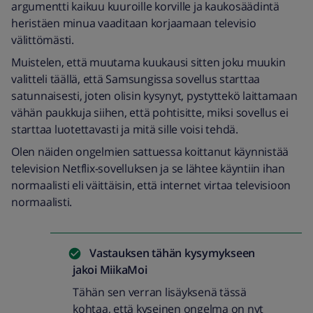
argumentti kaikuu kuuroille korville ja kaukosäädintä
heristäen minua vaaditaan korjaamaan televisio
välittömästi.
Muistelen, että muutama kuukausi sitten joku muukin
valitteli täällä, että Samsungissa sovellus starttaa
satunnaisesti, joten olisin kysynyt, pystyttekö laittamaan
vähän paukkuja siihen, että pohtisitte, miksi sovellus ei
starttaa luotettavasti ja mitä sille voisi tehdä.
Olen näiden ongelmien sattuessa koittanut käynnistää
television Netflix-sovelluksen ja se lähtee käyntiin ihan
normaalisti eli väittäisin, että internet virtaa televisioon
normaalisti.
Vastauksen tähän kysymykseen
jakoi
MiikaMoi
Tähän sen verran lisäyksenä tässä
kohtaa, että kyseinen ongelma on nyt