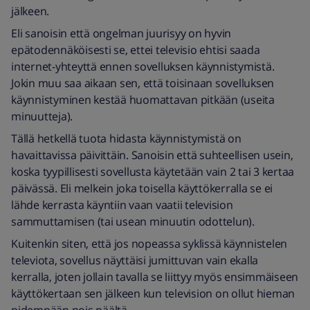
jälkeen.
Eli sanoisin että ongelman juurisyy on hyvin
epätodennäköisesti se, ettei televisio ehtisi saada
internet-yhteyttä ennen sovelluksen käynnistymistä.
Jokin muu saa aikaan sen, että toisinaan sovelluksen
käynnistyminen kestää huomattavan pitkään (useita
minuutteja).
Tällä hetkellä tuota hidasta käynnistymistä on
havaittavissa päivittäin. Sanoisin että suhteellisen usein,
koska tyypillisesti sovellusta käytetään vain 2 tai 3 kertaa
päivässä. Eli melkein joka toisella käyttökerralla se ei
lähde kerrasta käyntiin vaan vaatii television
sammuttamisen (tai usean minuutin odottelun).
Kuitenkin siten, että jos nopeassa syklissä käynnistelen
televiota, sovellus näyttäisi jumittuvan vain ekalla
kerralla, joten jollain tavalla se liittyy myös ensimmäiseen
käyttökertaan sen jälkeen kun television on ollut hieman