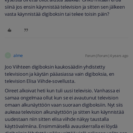
siinä jos ensin käynnistää television ja sitten sen jälkeen
vasta käynnistää digiboksin tai tekee toisin päin?
alme
Forum|Forum|4 years ago
A
Joo Viihteen digiboksin kaukosäädin yhdistetty
televisioon ja käytän pääasiassa vain digiboksia, en
television Elisa Viihde-sovellusta.
Oireet alkoivat heti kun tuli uusi televisio. Vanhassa ei
samaa ongelmaa ollut kun se ei avautunut television
omaan alkunäyttöön vaan suoraan digiboksiin. Nyt siis
aukeaa television alkunäyttöön ja sitten kun käynnistää
uudestaan niin sitten elisa viihde näkyy taustalla
käyttövalmiina. Ensimmäisellä avauskerralla ei löydä