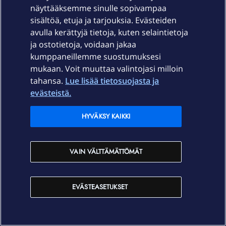
näyttääksemme sinulle sopivampaa
sisältöä, etuja ja tarjouksia. Evästeiden
OmaYhteisön kuukausikirje kesäkuu 2026
avulla kerättyjä tietoja, kuten selaintietoja
ja ostotietoja, voidaan jakaa
kumppaneillemme suostumuksesi
mukaan. Voit muuttaa valintojasi milloin
tahansa.
Lue lisää tietosuojasta ja
evästeistä.
HYVÄKSY KAIKKI
Etkö löytänyt etsimääsi?
OmaYhteisö on valmiina auttamaan!
VAIN VÄLTTÄMÄTTÖMÄT
ESITÄ KYSYMYKSESI TÄÄLLÄ!
EVÄSTEASETUKSET