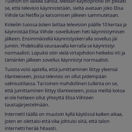
Tuohon on vaikea sanoa. Meidän käyttöprofiili on pitkälti
se, että televisio käynnistetään, sieltä avataan joko Elisa
Viihde tai Netflix ja katsomisen jälkeen sammutetaan.
Kokeilin tuossa äsken laittaa television päälle 10 kertaa ja
käynnistää Elisa Viihde -sovelluksen heti käynnistymisen
jälkeen. Ensimmäisellä käynnistyskerralla sovellus jäi
jumiin. Yhdeksällä seuraavalla kerralla se käynnistyi
normaalisti. Lopuksi otin vielä virtajohdon hetkeksi irti ja
tämänkin jälkeen sovellus käynnistyi normaalisti.
Tuosta voisi ajatella, että jumittaminen liittyy yleensä
tilanteeseen, jossa televisio on ollut pidempään
valmiustilassa. Tai toinen mahdollinen tulkinta on se,
että jumittaminen liittyy tilanteeseen, jossa meiltä kotoa
ei ole hetkeen ollut yhteyttä Elisa Viihteen
taustajärjestelmään.
Internetti täällä on muutoin kyllä käytössä kaiken aikaa,
joten en olettaisi että vika johtuisi siitä, että talon
internetti herää hitaasti.