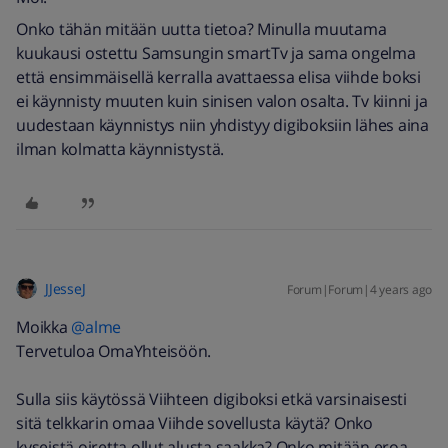
Onko tähän mitään uutta tietoa? Minulla muutama
kuukausi ostettu Samsungin smartTv ja sama ongelma
että ensimmäisellä kerralla avattaessa elisa viihde boksi
ei käynnisty muuten kuin sinisen valon osalta. Tv kiinni ja
uudestaan käynnistys niin yhdistyy digiboksiin lähes aina
ilman kolmatta käynnistystä.
JJesseJ
Forum|Forum|4 years ago
Moikka
@alme
Tervetuloa OmaYhteisöön.
Sulla siis käytössä Viihteen digiboksi etkä varsinaisesti
sitä telkkarin omaa Viihde sovellusta käytä? Onko
kyseistä oiretta ollut alusta saakka? Onko mitään eroa