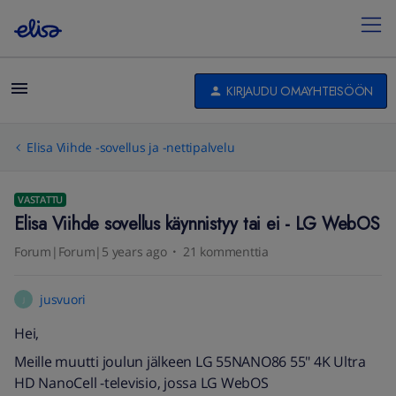
KIRJAUDU OMAYHTEISÖÖN
Elisa Viihde -sovellus ja -nettipalvelu
VASTATTU
Elisa Viihde sovellus käynnistyy tai ei - LG WebOS
Forum|Forum|5 years ago
21 kommenttia
jusvuori
J
Hei,
Meille muutti joulun jälkeen LG 55NANO86 55" 4K Ultra
HD NanoCell -televisio, jossa LG WebOS