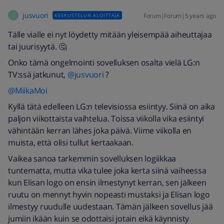
jusvuori
Forum|Forum|5 years ago
KESKUSTELUN ALOITTAJA
J
Tälle vialle ei nyt löydetty mitään yleisempää aiheuttajaa
tai juurisyytä. 🤔
Onko tämä ongelmointi sovelluksen osalta vielä LG:n
TV:ssä jatkunut,
@jusvuori
?
@MiikaMoi
Kyllä tätä edelleen LG:n televisiossa esiintyy. Siinä on aika
paljon viikottaista vaihtelua. Toissa viikolla vika esiintyi
vähintään kerran lähes joka päivä. Viime viikolla en
muista, että olisi tullut kertaakaan.
Vaikea sanoa tarkemmin sovelluksen logiikkaa
tuntematta, mutta vika tulee joka kerta siinä vaiheessa
kun Elisan logo on ensin ilmestynyt kerran, sen jälkeen
ruutu on mennyt hyvin nopeasti mustaksi ja Elisan logo
ilmestyy ruudulle uudestaan. Tämän jälkeen sovellus jää
jumiin ikään kuin se odottaisi jotain eikä käynnisty