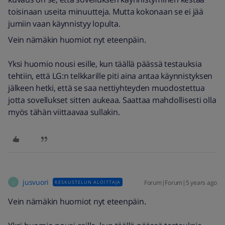
toisinaan useita minuutteja. Mutta kokonaan se ei jää
jumiin vaan käynnistyy lopulta.
Vein nämäkin huomiot nyt eteenpäin.
Yksi huomio nousi esille, kun täällä päässä testauksia
tehtiin, että LG:n telkkarille piti aina antaa käynnistyksen
jälkeen hetki, että se saa nettiyhteyden muodostettua
jotta sovellukset sitten aukeaa. Saattaa mahdollisesti olla
myös tähän viittaavaa sullakin.
jusvuori
Forum|Forum|5 years ago
KESKUSTELUN ALOITTAJA
J
Vein nämäkin huomiot nyt eteenpäin.