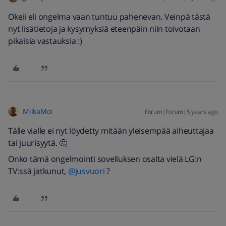
Okeii eli ongelma vaan tuntuu pahenevan. Veinpä tästä
nyt lisätietoja ja kysymyksiä eteenpäin niin toivotaan
pikaisia vastauksia :)
MiikaMoi
Forum|Forum|5 years ago
Tälle vialle ei nyt löydetty mitään yleisempää aiheuttajaa
tai juurisyytä. 🤔
Onko tämä ongelmointi sovelluksen osalta vielä LG:n
TV:ssä jatkunut,
@jusvuori
?