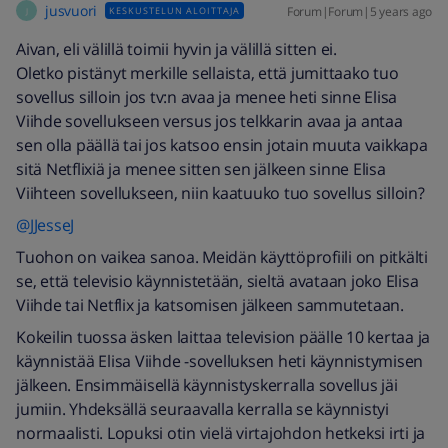
jusvuori
Forum|Forum|5 years ago
KESKUSTELUN ALOITTAJA
J
Aivan, eli välillä toimii hyvin ja välillä sitten ei.
Oletko pistänyt merkille sellaista, että jumittaako tuo
sovellus silloin jos tv:n avaa ja menee heti sinne Elisa
Viihde sovellukseen versus jos telkkarin avaa ja antaa
sen olla päällä tai jos katsoo ensin jotain muuta vaikkapa
sitä Netflixiä ja menee sitten sen jälkeen sinne Elisa
Viihteen sovellukseen, niin kaatuuko tuo sovellus silloin?
@JJesseJ
Tuohon on vaikea sanoa. Meidän käyttöprofiili on pitkälti
se, että televisio käynnistetään, sieltä avataan joko Elisa
Viihde tai Netflix ja katsomisen jälkeen sammutetaan.
Kokeilin tuossa äsken laittaa television päälle 10 kertaa ja
käynnistää Elisa Viihde -sovelluksen heti käynnistymisen
jälkeen. Ensimmäisellä käynnistyskerralla sovellus jäi
jumiin. Yhdeksällä seuraavalla kerralla se käynnistyi
normaalisti. Lopuksi otin vielä virtajohdon hetkeksi irti ja