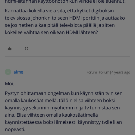
hdmi-liitännän käyttöönoton kun viihde ei ole auennut.
Kannattaa kokeilla vielä sitä, että kytket digiboksin
televisiossa johonkin toiseen HDMI porttiin ja auttaako
se jos hetken aikaa pitää televisiota päällä ja sitten
kokeilee vaihtaa sen oikean HDMI lähteen?
alme
Forum|Forum|4 years ago
A
Moi.
Pystyn ohittamaan ongelman kun käynnistän tv:n sen
omalla kaukosäätimellä, tällöin elisa viihteen boksi
käynnistyy sekunnin myöhemmin ja tv tunnistaa sen
aina. Elisa viihteen omalla kaukosäätimellä
käynnistettäessä boksi ilmeisesti käynnistyy tv:lle liian
nopeasti.