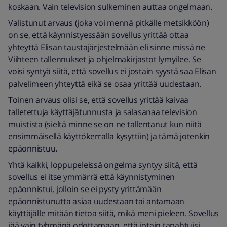
koskaan. Vain television sulkeminen auttaa ongelmaan.
Valistunut arvaus (joka voi mennä pitkälle metsikköön)
on se, että käynnistyessään sovellus yrittää ottaa
yhteyttä Elisan taustajärjestelmään eli sinne missä ne
Viihteen tallennukset ja ohjelmakirjastot lymyilee. Se
voisi syntyä siitä, että sovellus ei jostain syystä saa Elisan
palvelimeen yhteyttä eikä se osaa yrittää uudestaan.
Toinen arvaus olisi se, että sovellus yrittää kaivaa
talletettuja käyttäjätunnusta ja salasanaa television
muistista (sieltä minne se on ne tallentanut kun niitä
ensimmäisellä käyttökerralla kysyttiin) ja tämä jotenkin
epäonnistuu.
Yhtä kaikki, loppupeleissä ongelma syntyy siitä, että
sovellus ei itse ymmärrä että käynnistyminen
epäonnistui, jolloin se ei pysty yrittämään
epäonnistunutta asiaa uudestaan tai antamaan
käyttäjälle mitään tietoa siitä, mikä meni pieleen. Sovellus
jää vain tyhmänä odottamaan, että jotain tapahtuisi.