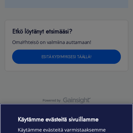
Etkö löytänyt etsimääsi?
OmaYhteisö on valmiina auttamaan!
ESITÄ KYSYMYKSESI TÄÄLLÄ!
OmaYhteisö-käyttöehdot
Accessibility statement
Käytämme evästeitä sivuillamme
Käytämme evästeitä varmistaaksemme