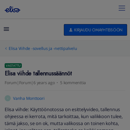
KIRJAUDU OMAYHTEISÖÖN
Elisa Viihde -sovellus ja -nettipalvelu
VASTATTU
Elisa viihde tallennussäännöt
Forum|Forum|6 years ago
5 kommenttia
Vanha Monttoori
V
Elisa viihde: Käyttöönotossa on esittelyvideo, tallennus
ohjeessa ei kerrota, mitä tarkoittaa, kun valikkoon tulee,
tämä jakso, se on ok, mutta valikossa on toinen kohta,