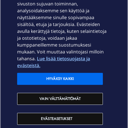
sivuston sujuvan toiminnan,
Laitteet & liittymät
analysoidaksemme sen käyttöä ja
näyttääksemme sinulle sopivampaa
sisältöä, etuja ja tarjouksia. Evästeiden
Palvelut
avulla kerättyjä tietoja, kuten selaintietoja
ja ostotietoja, voidaan jakaa
Tuki
kumppaneillemme suostumuksesi
mukaan. Voit muuttaa valintojasi milloin
tahansa.
Lue lisää tietosuojasta ja
Ajankohtaista
evästeistä.
Elisa Oyj
HYVÄKSY KAIKKI
In English
VAIN VÄLTTÄMÄTTÖMÄT
På Svenska
EVÄSTEASETUKSET