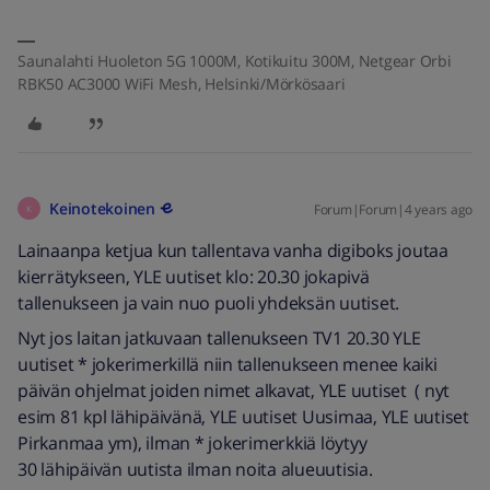
Saunalahti Huoleton 5G 1000M, Kotikuitu 300M, Netgear Orbi
RBK50 AC3000 WiFi Mesh, Helsinki/Mörkösaari
Keinotekoinen
Forum|Forum|4 years ago
K
Lainaanpa ketjua kun tallentava vanha digiboks joutaa
kierrätykseen, YLE uutiset klo: 20.30 jokapivä
tallenukseen ja vain nuo puoli yhdeksän uutiset.
Nyt jos laitan jatkuvaan tallenukseen TV1 20.30 YLE
uutiset * jokerimerkillä niin tallenukseen menee kaiki
päivän ohjelmat joiden nimet alkavat, YLE uutiset ( nyt
esim 81 kpl lähipäivänä, YLE uutiset Uusimaa, YLE uutiset
Pirkanmaa ym), ilman * jokerimerkkiä löytyy
30 lähipäivän uutista ilman noita alueuutisia.