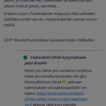
jaksot, jos valitsee sen, tallentaako se kaikki samaan
aikaan tulevat jaksot, vai mitkä.
Erääkin sarjan (Tanskalainen maajussi) Aika vaihtelee
päivittäin jonkin verran, mutta kuitenkin saman tunnin
sisällä.
EDIT/ Muokattua otsikkoa kuvaavammaksi -MiikaMoi
Vastauksen tähän kysymykseen
jakoi
draakki
Hmm, jos tämä yksi samainen ohjelma
tulee siis samalta kanavalta niin yksi
kestotallennus riittää
jatkuvan
tallennuksen voi kytkeä parillakin eri
tapaa,
täältä löytyy kohta kohdalta
ohjeet siihen miten pystyt tekemään
sen
! Jatkuva tallennus samalle