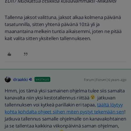
EDIT/ Muokattua otsikkoa kuvaavammaksi -MiikaMoi
Tallenna jaksot valittuna, jaksot alkaa kolmena päivänä
tasatunnilla, sitten yhtenä päivänä 10:tä yli ja
maanantaina melkein tuntia aikaisemmi, joten ne pitää
kait valita sitten yksitellen tallennukseen.
draakki
Forum|Forum|6 years ago
VASTAUS
Hmm, jos tämä yksi samainen ohjelma tulee siis samalta
kanavalta niin yksi kestotallennus riittää
jatkuvan
tallennuksen voi kytkeä parillakin eri tapaa,
täältä löytyy
kohta kohdalta ohjeet siihen miten pystyt tekemään sen
!
Jatkuva tallennus samalle ohjelmalle on kanavakohtainen
ja se tallentaa kaikkina viikonpäivinä saman ohjelman,