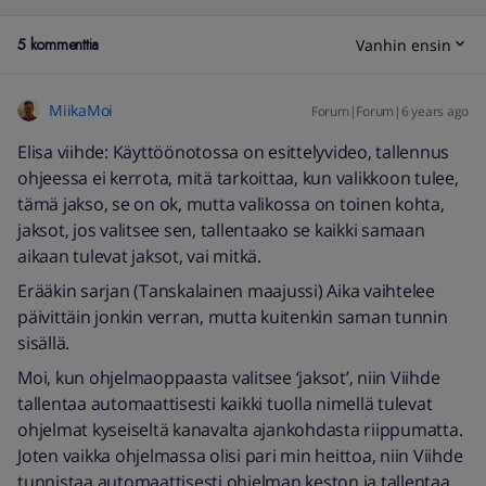
5 kommenttia
Vanhin ensin
MiikaMoi
Forum|Forum|6 years ago
Elisa viihde: Käyttöönotossa on esittelyvideo, tallennus
ohjeessa ei kerrota, mitä tarkoittaa, kun valikkoon tulee,
tämä jakso, se on ok, mutta valikossa on toinen kohta,
jaksot, jos valitsee sen, tallentaako se kaikki samaan
aikaan tulevat jaksot, vai mitkä.
Erääkin sarjan (Tanskalainen maajussi) Aika vaihtelee
päivittäin jonkin verran, mutta kuitenkin saman tunnin
sisällä.
Moi, kun ohjelmaoppaasta valitsee ‘jaksot’, niin Viihde
tallentaa automaattisesti kaikki tuolla nimellä tulevat
ohjelmat kyseiseltä kanavalta ajankohdasta riippumatta.
Joten vaikka ohjelmassa olisi pari min heittoa, niin Viihde
tunnistaa automaattisesti ohjelman keston ja tallentaa