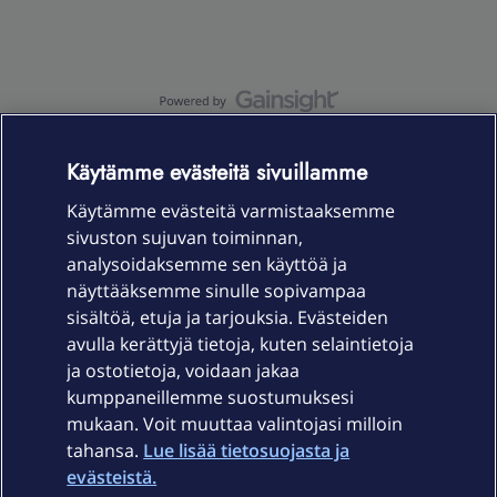
OmaYhteisö-käyttöehdot
Accessibility statement
Käytämme evästeitä sivuillamme
Käytämme evästeitä varmistaaksemme
sivuston sujuvan toiminnan,
Laitteet & liittymät
analysoidaksemme sen käyttöä ja
näyttääksemme sinulle sopivampaa
sisältöä, etuja ja tarjouksia. Evästeiden
Palvelut
avulla kerättyjä tietoja, kuten selaintietoja
ja ostotietoja, voidaan jakaa
Tuki
kumppaneillemme suostumuksesi
mukaan. Voit muuttaa valintojasi milloin
tahansa.
Lue lisää tietosuojasta ja
Ajankohtaista
evästeistä.