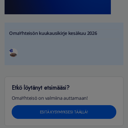
OmaYhteisön kuukausikirje kesäkuu 2026
Etkö löytänyt etsimääsi?
OmaYhteisö on valmiina auttamaan!
ESITÄ KYSYMYKSESI TÄÄLLÄ!