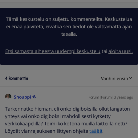
Tämä keskustelu on suljettu kommenteilta. Keskustelua
ei enää päivitetä, eivätkä sen tiedot ole välttämättä ajan
tasalla.
Etsi samasta aiheesta uudempi keskustelu
tai
aloita uusi.
4 kommenttia
Vanhin ensin
Snouppi
Forum|Forum|3 years ago
Tarkennatko hieman, eli onko digiboksilla ollut langaton
yhteys vai onko digiboksi mahdollisesti kytketty
verkkokaapelilla? Toimiiko kotona muilla laitteilla netti?
Löydät vianrajaukseen liittyen ohjeita
täältä
.