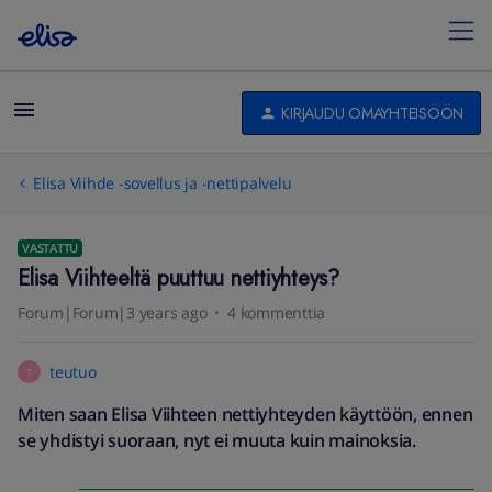
KIRJAUDU OMAYHTEISÖÖN
Elisa Viihde -sovellus ja -nettipalvelu
VASTATTU
Elisa Viihteeltä puuttuu nettiyhteys?
Forum|Forum|3 years ago
4 kommenttia
teutuo
T
Miten saan Elisa Viihteen nettiyhteyden käyttöön, ennen
se yhdistyi suoraan, nyt ei muuta kuin mainoksia.