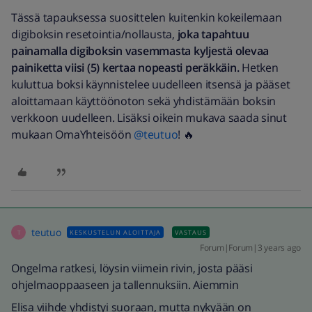
Tässä tapauksessa suosittelen kuitenkin kokeilemaan
digiboksin resetointia/nollausta,
joka tapahtuu
painamalla digiboksin vasemmasta kyljestä olevaa
painiketta viisi (5) kertaa nopeasti peräkkäin.
Hetken
kuluttua boksi käynnistelee uudelleen itsensä ja pääset
aloittamaan käyttöönoton sekä yhdistämään boksin
verkkoon uudelleen. Lisäksi oikein mukava saada sinut
mukaan OmaYhteisöön
@teutuo
! 🔥
teutuo
KESKUSTELUN ALOITTAJA
VASTAUS
T
Forum|Forum|3 years ago
Ongelma ratkesi, löysin viimein rivin, josta pääsi
ohjelmaoppaaseen ja tallennuksiin. Aiemmin
Elisa viihde yhdistyi suoraan, mutta nykyään on