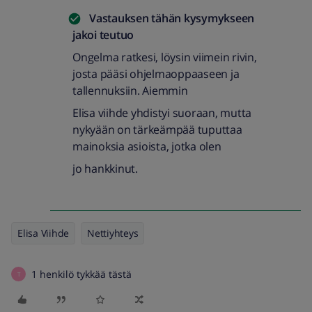
Vastauksen tähän kysymykseen
jakoi
teutuo
Ongelma ratkesi, löysin viimein rivin,
josta pääsi ohjelmaoppaaseen ja
tallennuksiin. Aiemmin
Elisa viihde yhdistyi suoraan, mutta
nykyään on tärkeämpää tuputtaa
mainoksia asioista, jotka olen
jo hankkinut.
Elisa Viihde
Nettiyhteys
1 henkilö tykkää tästä
T