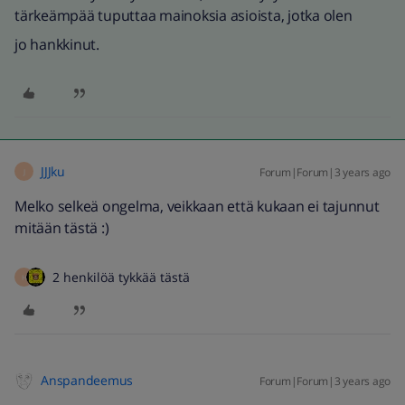
tärkeämpää tuputtaa mainoksia asioista, jotka olen
jo hankkinut.
JJJku
Forum|Forum|3 years ago
J
Melko selkeä ongelma, veikkaan että kukaan ei tajunnut
mitään tästä :)
2 henkilöä tykkää tästä
H
Anspandeemus
Forum|Forum|3 years ago