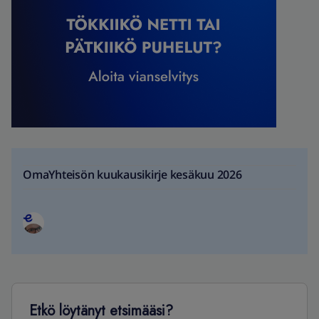
OmaYhteisön kuukausikirje kesäkuu 2026
Etkö löytänyt etsimääsi?