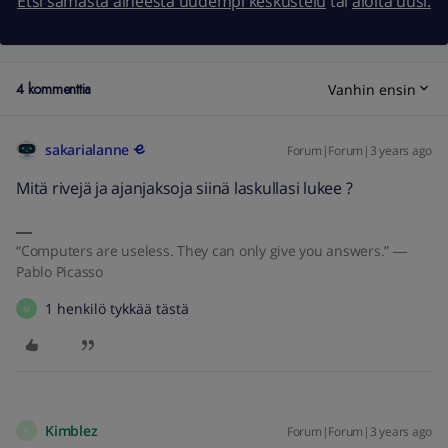
Etsi samasta aiheesta uudempi keskustelu
tai
aloita uusi.
4 kommenttia
Vanhin ensin
sakarialanne
Forum|Forum|3 years ago
Mitä rivejä ja ajanjaksoja siinä laskullasi lukee ?
“Computers are useless. They can only give you answers.” ―
Pablo Picasso
1 henkilö tykkää tästä
M
Kimblez
Forum|Forum|3 years ago
K