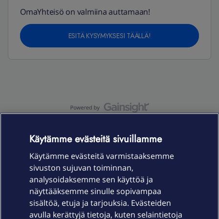
OmaYhteisö on valmiina auttamaan!
ESITÄ KYSYMYKSESI TÄÄLLÄ!
OmaYhteisö-käyttöehdot
Accessibility statement
Käytämme evästeitä sivuillamme
Käytämme evästeitä varmistaaksemme
sivuston sujuvan toiminnan,
Laitteet & liittymät
analysoidaksemme sen käyttöä ja
näyttääksemme sinulle sopivampaa
sisältöä, etuja ja tarjouksia. Evästeiden
Palvelut
avulla kerättyjä tietoja, kuten selaintietoja