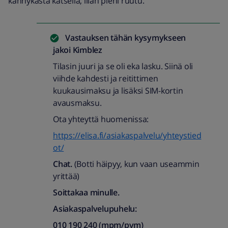
kännykästä katsella, liian pieni ruutu.
Vastauksen tähän kysymykseen
jakoi
Kimblez
Tilasin juuri ja se oli eka lasku. Siinä oli
viihde kahdesti ja reitittimen
kuukausimaksu ja lisäksi SIM-kortin
avausmaksu.
Ota yhteyttä huomenissa:
https://elisa.fi/asiakaspalvelu/yhteystied
ot/
Chat.
(Botti häipyy, kun vaan useammin
yrittää)
Soittakaa minulle.
Asiakaspalvelupuhelu:
010 190 240 (mpm/pvm)