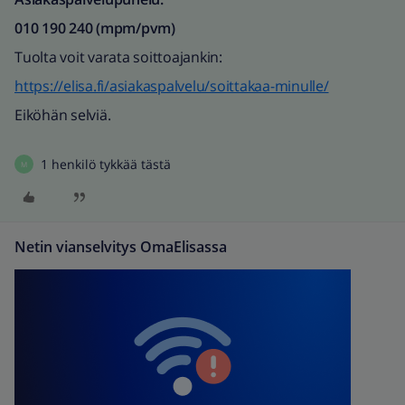
010 190 240 (mpm/pvm)
Tuolta voit varata soittoajankin:
https://elisa.fi/asiakaspalvelu/soittakaa-minulle/
Eiköhän selviä.
1 henkilö tykkää tästä
M
Netin vianselvitys OmaElisassa