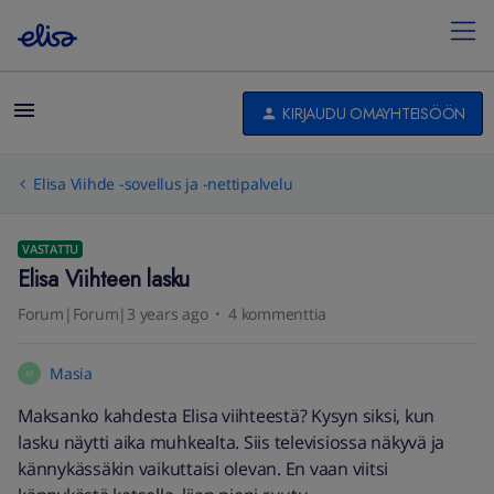
KIRJAUDU OMAYHTEISÖÖN
Elisa Viihde -sovellus ja -nettipalvelu
VASTATTU
Elisa Viihteen lasku
Forum|Forum|3 years ago
4 kommenttia
Masia
M
Maksanko kahdesta Elisa viihteestä? Kysyn siksi, kun
lasku näytti aika muhkealta. Siis televisiossa näkyvä ja
kännykässäkin vaikuttaisi olevan. En vaan viitsi