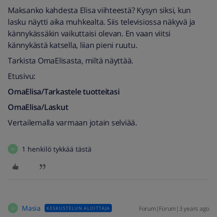
Maksanko kahdesta Elisa viihteestä? Kysyn siksi, kun
lasku näytti aika muhkealta. Siis televisiossa näkyvä ja
kännykässäkin vaikuttaisi olevan. En vaan viitsi
kännykästä katsella, liian pieni ruutu.
Tarkista OmaElisasta, miltä näyttää.
Etusivu:
OmaElisa/Tarkastele tuotteitasi
OmaElisa/Laskut
Vertailemalla varmaan jotain selviää.
1 henkilö tykkää tästä
M
Masia
Forum|Forum|3 years ago
KESKUSTELUN ALOITTAJA
M