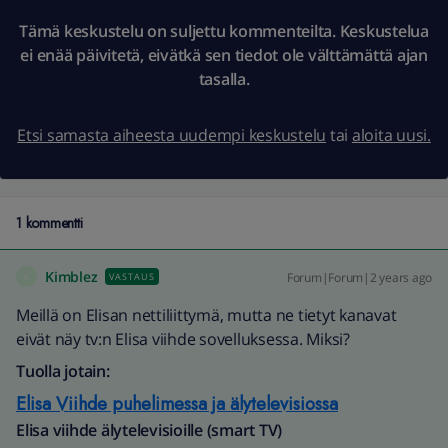
Tämä keskustelu on suljettu kommenteilta. Keskustelua
ei enää päivitetä, eivätkä sen tiedot ole välttämättä ajan
tasalla.
Etsi samasta aiheesta uudempi keskustelu
tai
aloita uusi.
1 kommentti
Kimblez
Forum|Forum|2 years ago
VASTAUS
K
Meillä on Elisan nettiliittymä, mutta ne tietyt kanavat
eivät näy tv:n Elisa viihde sovelluksessa. Miksi?
Tuolla jotain:
Elisa Viihde puhelimessa ja älytelevisiossa
Elisa viihde älytelevisioille (smart TV)