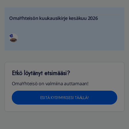
OmaYhteisön kuukausikirje kesäkuu 2026
Etkö löytänyt etsimääsi?
OmaYhteisö on valmiina auttamaan!
ESITÄ KYSYMYKSESI TÄÄLLÄ!