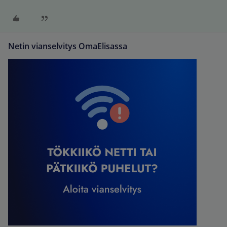
Netin vianselvitys OmaElisassa