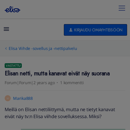
KIRJAUDU OMAYHTEISÖÖN
Elisa Viihde -sovellus ja -nettipalvelu
VASTATTU
Elisan netti, mutta kanavat eivät näy suorana
Forum|Forum|2 years ago
1 kommentti
Marika888
M
Meillä on Elisan nettiliittymä, mutta ne tietyt kanavat
eivät näy tv:n Elisa viihde sovelluksessa. Miksi?