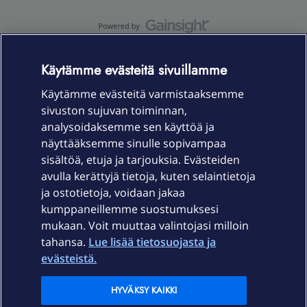
OmaYhteisö-käyttöehdot
Accessibility statement
Käytämme evästeitä sivuillamme
Käytämme evästeitä varmistaaksemme
sivuston sujuvan toiminnan,
Laitteet & liittymät
analysoidaksemme sen käyttöä ja
näyttääksemme sinulle sopivampaa
sisältöä, etuja ja tarjouksia. Evästeiden
Palvelut
avulla kerättyjä tietoja, kuten selaintietoja
ja ostotietoja, voidaan jakaa
Tuki
kumppaneillemme suostumuksesi
mukaan. Voit muuttaa valintojasi milloin
tahansa.
Lue lisää tietosuojasta ja
Ajankohtaista
evästeistä.
Elisa Oyj
HYVÄKSY KAIKKI