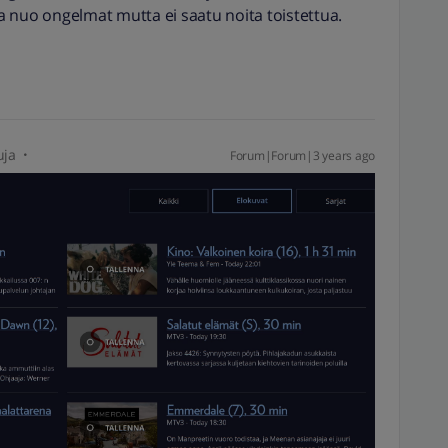
taa nuo ongelmat mutta ei saatu noita toistettua.
uja
Forum|Forum|3 years ago