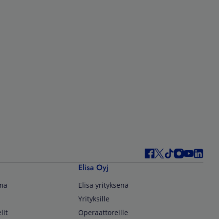
Elisa Oyj
lma
Elisa yrityksenä
Yrityksille
lit
Operaattoreille