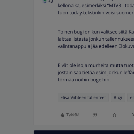
+3
kellonaika, esimerkiksi “MTV3 - to
tuon today-tekstinkin voisi suomen
Toinen bugi on kun valitsee siitä Ka
laittaa listasta jonkun tallennukse
valintanappula jää edelleen Elokuva
Eivät ole isoja murheita mutta tuot
jostain saa tietää esim jonkun leffa
törmää noihin bugeihin.
Elisa Viihteen tallenteet
Bugi
el
Tykkää