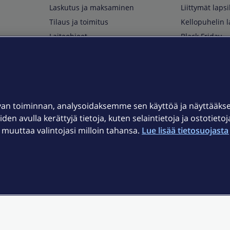
Laskutus ja maksaminen
Liittymät lapsi
Tilaus ja toimitus
Kellopuhelin l
Laiteohjeet
Black Friday
Asiakaspalvelun yhteystiedot
Huippuetuja El
Soita Omagurulle
OmaYhteisö
Myymälät ja myyntipisteet
van toiminnan, analysoidaksemme sen käyttöä ja näyttääk
Kuuluvuuskartta
iden avulla kerättyjä tietoja, kuten selaintietoja ja ostotieto
Asiakastiedotteet
uuttaa valintojasi milloin tahansa.
Lue lisää tietosuojasta 
t
OmaElisa-sovellus
järjestelmä
Kirjaudu sähköpostiin
et © 2026 Elisa Oyj.