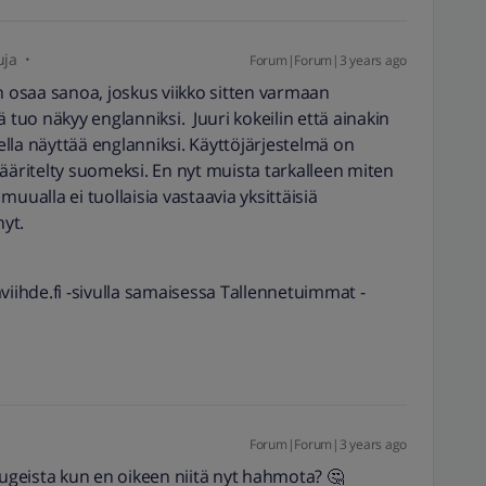
uja
Forum|Forum|3 years ago
osaa sanoa, joskus viikko sitten varmaan
uo näkyy englanniksi. Juuri kokeilin että ainakin
mella näyttää englanniksi. Käyttöjärjestelmä on
ääritelty suomeksi. En nyt muista tarkalleen miten
uualla ei tuollaisia vastaavia yksittäisiä
nyt.
viihde.fi -sivulla samaisessa Tallennetuimmat -
Forum|Forum|3 years ago
bugeista kun en oikeen niitä nyt hahmota? 🤔