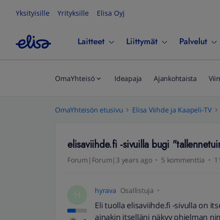
Yksityisille
Yrityksille
Elisa Oyj
Laitteet
Liittymät
Palvelut
OmaYhteisö
Ideapaja
Ajankohtaista
Vii
OmaYhteisön etusivu
Elisa Viihde ja Kaapeli-TV
elisaviihde.fi -sivuilla bugi "tallennet
Forum|Forum|3 years ago
5 kommenttia
1
hyrava
Osallistuja
H
Eli tuolla elisaviihde.fi -sivulla on
ainakin itselläni näkyy ohjelman ni