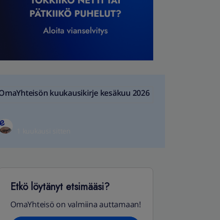
OmaYhteisön kuukausikirje kesäkuu 2026
1 kuukausi sitten
Etkö löytänyt etsimääsi?
OmaYhteisö on valmiina auttamaan!