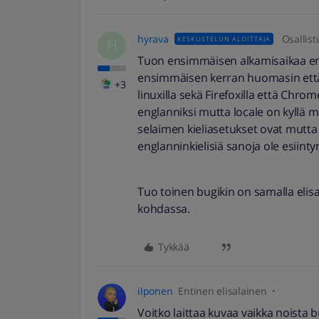
hyrava
Osallist
KESKUSTELUN ALOITTAJA
H
Tuon ensimmäisen alkamisaikaa en 
ensimmäisen kerran huomasin että t
+3
linuxilla sekä Firefoxilla että Chro
englanniksi mutta locale on kyllä m
selaimen kieliasetukset ovat mutta m
englanninkielisiä sanoja ole esiinty
Tuo toinen bugikin on samalla elisa
kohdassa.
Tykkää
ilponen
Entinen elisalainen
Voitko laittaa kuvaa vaikka noista 