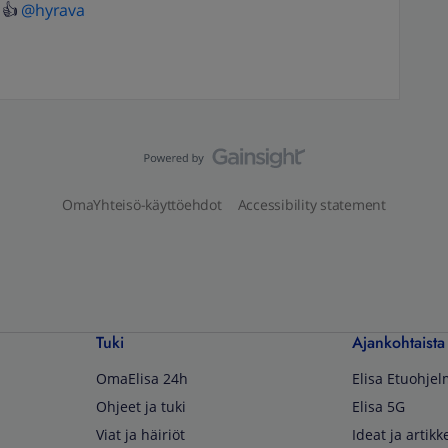
 👍
@hyrava
OmaYhteisö-käyttöehdot
Accessibility statement
Tuki
Ajankohtaista
OmaElisa 24h
Elisa Etuohje
Ohjeet ja tuki
Elisa 5G
Viat ja häiriöt
Ideat ja artikke