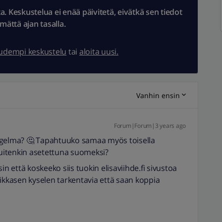
 Keskustelua ei enää päivitetä, eivätkä sen tiedot
ämättä ajan tasalla.
uudempi keskustelu
tai
aloita uusi.
Vanhin ensin
Forum|Forum|3 years ago
ngelma? 🤔 Tapahtuuko samaa myös toisella
 kuitenkin asetettuna suomeksi?
in että koskeeko siis tuokin elisaviihde.fi sivustoa
Pikkasen kyselen tarkentavia että saan koppia