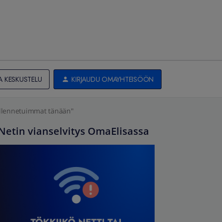
A KESKUSTELU
KIRJAUDU OMAYHTEISÖÖN
"tallennetuimmat tänään"
Netin vianselvitys OmaElisassa