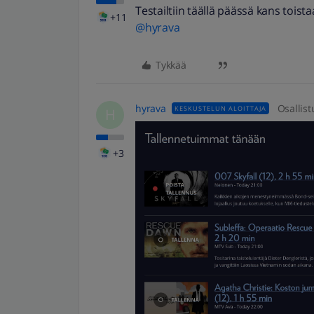
Testailtiin täällä päässä kans tois
+11
@hyrava
Tykkää
hyrava
Osallist
KESKUSTELUN ALOITTAJA
H
+3