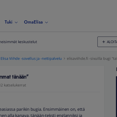
Tuki
OmaElisa
ALOIT
meisimmät keskustelut
Elisa Viihde -sovellus ja -nettipalvelu
elisaviihde.fi -sivuilla bugi 
uimmat tänään"
12 katselukerrat
 itseasiassa parikin bugia. Ensimmäinen on, että
men alla kanava, tänään-teksti englanniksi ja