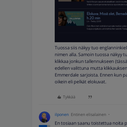
Tuossa siis näkyy tuo englanninkie
nimen alla. Samoin tuossa näkyy tuo
klikkaa jonkun tallennukseen (tässä
edellen valittuna mutta klikkauksen j
Emmerdale sarjoista. Ennen kun pai
oikein eli pelkät elokuvat.
Tykkää
ilponen
Entinen elisalainen
En tosiaan saanu toistettua noita p