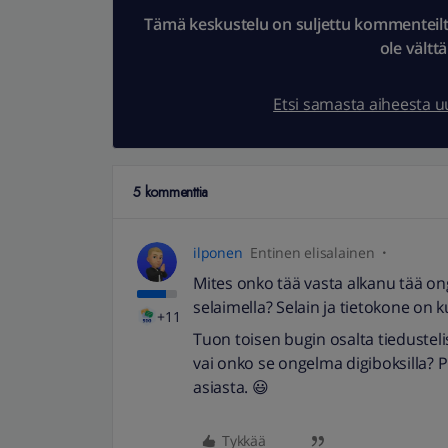
Tämä keskustelu on suljettu kommenteilta.
ole vältt
Etsi samasta aiheesta 
5 kommenttia
ilponen
Entinen elisalainen
Mites onko tää vasta alkanu tää o
selaimella? Selain ja tietokone on
+11
Tuon toisen bugin osalta tiedustelis
vai onko se ongelma digiboksilla? 
asiasta. 😃
Tykkää