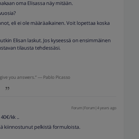
ainakaan oma Elisassa näy mitään.
 vuosia?
not, eli ei ole määräaikainen. Voit lopettaa koska
uutkin Elisan laskut. Jos kyseessä on ensimmäinen
ustavan tilausta tehdessäsi.
give you answers.” ― Pablo Picasso
Forum|Forum|4 years ago
40€/kk ..
jä kiinnostunut pelkistä formuloista.