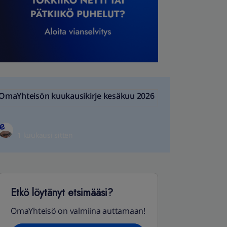
OmaYhteisön kuukausikirje kesäkuu 2026
1 kuukausi sitten
Etkö löytänyt etsimääsi?
OmaYhteisö on valmiina auttamaan!