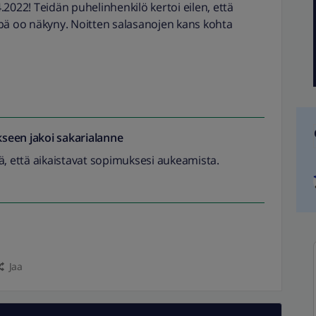
2022! Teidän puhelinhenkilö kertoi eilen, että
pä oo näkyny. Noitten salasanojen kans kohta
seen jakoi
sakarialanne
ä, että aikaistavat sopimuksesi aukeamista.
Jaa