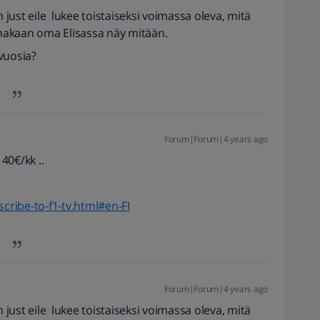
n just eile lukee toistaiseksi voimassa oleva, mitä
ainakaan oma Elisassa näy mitään.
 vuosia?
Forum|Forum|4 years ago
40€/kk ..
ribe-to-f1-tv.html#en-FI
Forum|Forum|4 years ago
n just eile lukee toistaiseksi voimassa oleva, mitä