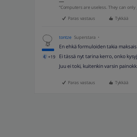
“Computers are useless. They can only 
Paras vastaus
Tykkää
tontze
Superstara
En ehkä formuloiden takia maksais 
Ei tässä nyt tarina kerro, onko kysy
+19
Juu ei toki, kuitenkin varsin painok
Paras vastaus
Tykkää