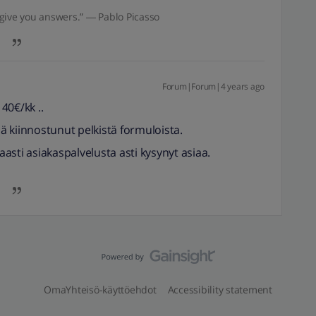
give you answers.” ― Pablo Picasso
Forum|Forum|4 years ago
40€/kk ..
jä kiinnostunut pelkistä formuloista.
kaasti asiakaspalvelusta asti kysynyt asiaa.
OmaYhteisö-käyttöehdot
Accessibility statement