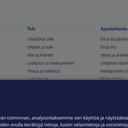
Tuki
Ajankohtaista
OmaElisa 24h
Elisa Etuohje
Ohjeet ja tuki
Elisa 5G
Viat ja häiriöt
Ideat ja artikke
Laskutus ja maksaminen
Liittymät lapsi
Tilaus ja toimitus
Kellopuhelin l
Laiteohjeet
Black Friday
Asiakaspalvelun yhteystiedot
Huippuetuja El
Soita Omagurulle
OmaYhteisö
Myymälät ja myyntipisteet
van toiminnan, analysoidaksemme sen käyttöä ja näyttääk
Kuuluvuuskartta
iden avulla kerättyjä tietoja, kuten selaintietoja ja ostotieto
Asiakastiedotteet