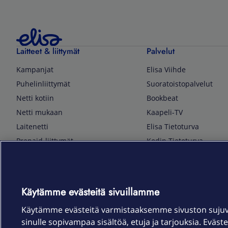
Laitteet & liittymät
Palvelut
Kampanjat
Elisa Viihde
Puhelinliittymät
Suoratoistopalvelut
Netti kotiin
Bookbeat
Netti mukaan
Kaapeli-TV
Laitenetti
Elisa Tietoturva
Prepaid-liittymät
Kodin Tietoturva
Puhelimet ja tarvikkeet
Mobiilivarmenne
Tietotekniikka
Kuka soittaa
Pelaaminen
Sähköpostipalvelu
Käytämme evästeitä sivuillamme
TV & audio
Elisa Kotiverkko
Käytämme evästeitä varmistaaksemme sivuston suju
Kodinkoneet
Elisa Pilvilinna
sinulle sopivampaa sisältöä, etuja ja tarjouksia. Eväste
Kamerat ja dronet
Elisa Laiteturva