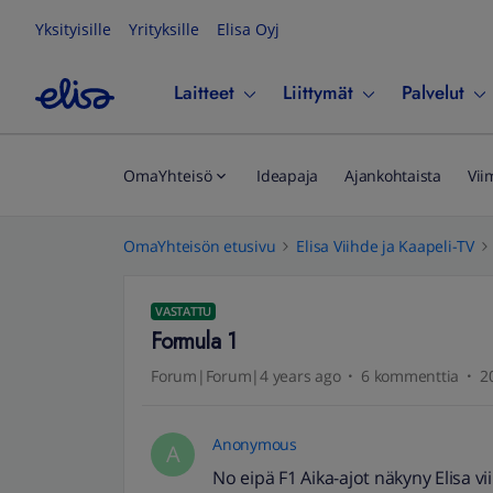
Yksityisille
Yrityksille
Elisa Oyj
Laitteet
Liittymät
Palvelut
OmaYhteisö
Ideapaja
Ajankohtaista
Vii
OmaYhteisön etusivu
Elisa Viihde ja Kaapeli-TV
VASTATTU
Formula 1
Forum|Forum|4 years ago
6 kommenttia
2
Anonymous
A
No eipä F1 Aika-ajot näkyny Elisa vi