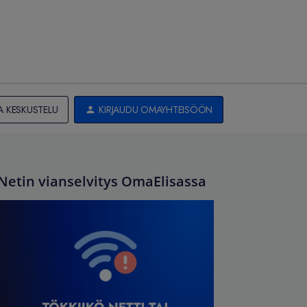
A KESKUSTELU
KIRJAUDU OMAYHTEISÖÖN
Netin vianselvitys OmaElisassa