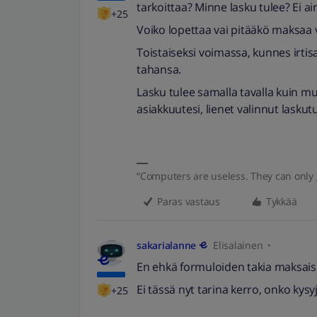
tarkoittaa? Minne lasku tulee? Ei 
+25
Voiko lopettaa vai pitääkö maksaa
Toistaiseksi voimassa, kunnes irtisa
tahansa.
Lasku tulee samalla tavalla kuin m
asiakkuutesi, lienet valinnut laskut
“Computers are useless. They can only 
Paras vastaus
Tykkää
sakarialanne
Elisalainen
En ehkä formuloiden takia maksais 
Ei tässä nyt tarina kerro, onko kysy
+25