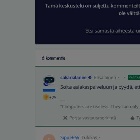
Tämä keskustelu on suljettu kommenteilta.
ole vältt
Etsi samasta aiheesta 
6 kommenttia
sakarialanne
Elisalainen
VASTA
Soita asiakaspalveluun ja pyydä, e
+25
“Computers are useless. They can only 
Poista vastausmerkintä
T
Sippe666
Tulokas