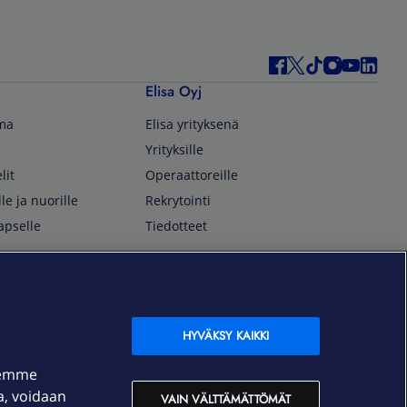
Elisa Oyj
lma
Elisa yrityksenä
Yrityksille
lit
Operaattoreille
lle ja nuorille
Rekrytointi
apselle
Tiedotteet
In English
isan asiakkaille
Customer Service
OmaElisa Self Service
HYVÄKSY KAIKKI
Moving to Finland
semme
Elisa Corporation
ja, voidaan
VAIN VÄLTTÄMÄTTÖMÄT