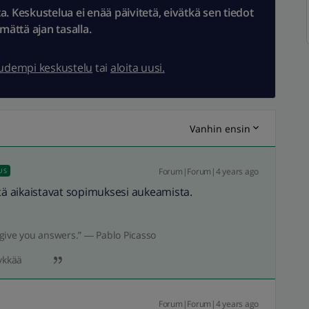
 Keskustelua ei enää päivitetä, eivätkä sen tiedot
ämättä ajan tasalla.
uudempi keskustelu
tai
aloita uusi.
Vanhin ensin
Forum|Forum|4 years ago
US
ttä aikaistavat sopimuksesi aukeamista.
give you answers.” ― Pablo Picasso
ykkää
Forum|Forum|4 years ago