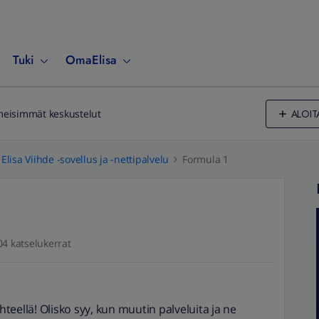
Tuki
OmaElisa
ALOIT
meisimmät keskustelut
Elisa Viihde -sovellus ja -nettipalvelu
Formula 1
04 katselukerrat
ihteellä! Olisko syy, kun muutin palveluita ja ne