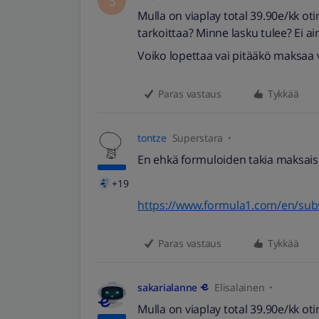
S
Mulla on viaplay total 39.90e/kk oti
tarkoittaa? Minne lasku tulee? Ei 
Voiko lopettaa vai pitääkö maksaa
Paras vastaus
Tykkää
tontze
Superstara
En ehkä formuloiden takia maksais 
+19
https://www.formula1.com/en/subsc
Paras vastaus
Tykkää
sakarialanne
Elisalainen
Mulla on viaplay total 39.90e/kk oti