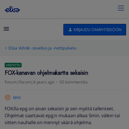
KIRJAUDU OMAYHTEISÖÖN
Elisa Viihde -sovellus ja -nettipalvelu
VASTATTU
FOX-kanavan ohjelmakartta sekaisin
Forum|Forum|4 years ago
65 kommenttia
MHi
M
FOX:lla epg on aivan sekaisin ja sen myötä tallenteet.
Ohjelmat saattavat epg:n mukaan alkaa 5min. välein tai
sitten nauhalle on mennyt väärä ohjelma.