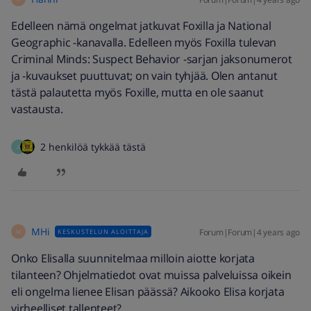
Edelleen nämä ongelmat jatkuvat Foxilla ja National
Geographic -kanavalla. Edelleen myös Foxilla tulevan
Criminal Minds: Suspect Behavior -sarjan jaksonumerot
ja -kuvaukset puuttuvat; on vain tyhjää. Olen antanut
tästä palautetta myös Foxille, mutta en ole saanut
vastausta.
2 henkilöä tykkää tästä
A
MHi
Forum|Forum|4 years ago
KESKUSTELUN ALOITTAJA
M
Onko Elisalla suunnitelmaa milloin aiotte korjata
tilanteen? Ohjelmatiedot ovat muissa palveluissa oikein
eli ongelma lienee Elisan päässä? Aikooko Elisa korjata
virheelliset tallenteet?