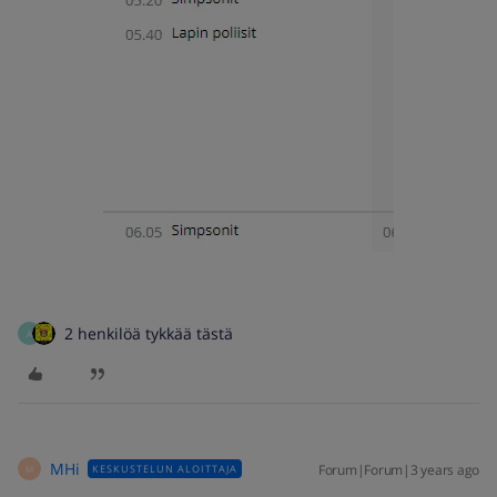
2 henkilöä tykkää tästä
A
MHi
Forum|Forum|3 years ago
KESKUSTELUN ALOITTAJA
M