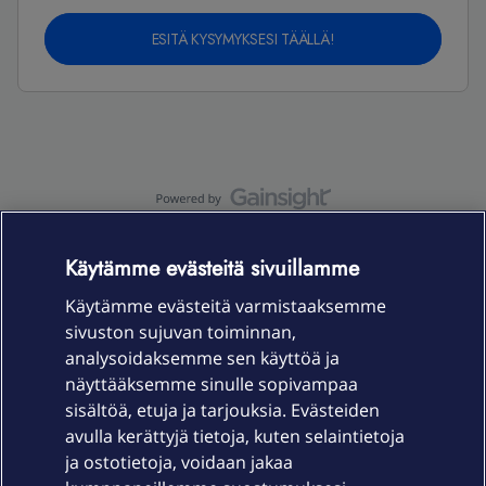
ESITÄ KYSYMYKSESI TÄÄLLÄ!
OmaYhteisö-käyttöehdot
Accessibility statement
Käytämme evästeitä sivuillamme
Käytämme evästeitä varmistaaksemme
sivuston sujuvan toiminnan,
Laitteet & liittymät
analysoidaksemme sen käyttöä ja
näyttääksemme sinulle sopivampaa
sisältöä, etuja ja tarjouksia. Evästeiden
Palvelut
avulla kerättyjä tietoja, kuten selaintietoja
ja ostotietoja, voidaan jakaa
Tuki