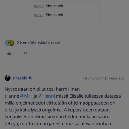
2 henkilöä tykkää tästä
A
draakki
Forum|Forum|3 years ago
Nyt tosiaan on ollut tosi harmillinen
tilanne
@MHi
ja
@Hanni
missä Elisalle tulleessa datassa
millä ohjelmatiedot välitetään ohjelmaoppaaseen on
ollut jo kättelyssä ongelmia. Alkuperäiseen dataan
korjaukset on viimeisimmän tiedon mukaan saatu
tehtyä, mutta tämän järjestelmässä olevan vanhan