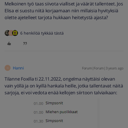
Melkoinen työ taas siivota vialliset ja väärät tallenteet. Jos
Elisa ei suostu niitä korjaamaan niin millaisia hyvityksiä
olette ajetelleet tarjota hukkaan heitetystä ajasta?
6 henkilöä tykkää tästä
H
Hanni
Forum|Forum|3 years ago
H
Tilanne Foxilla ti 22.11.2022, ongelma näyttäisi olevan
vain yöllä ja on kyillä hankala heille, jotka tallentavat näitä
sarjoja, ei voi vedota enää kellojen siirtoon talviaikaan: