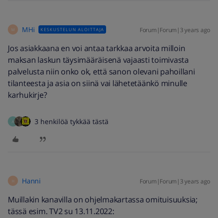
MHi
Forum|Forum|3 years ago
KESKUSTELUN ALOITTAJA
M
Jos asiakkaana en voi antaa tarkkaa arvoita milloin
maksan laskun täysimääräisenä vajaasti toimivasta
palvelusta niin onko ok, että sanon olevani pahoillani
tilanteesta ja asia on siinä vai lähetetäänkö minulle
karhukirje?
3 henkilöä tykkää tästä
A
Hanni
Forum|Forum|3 years ago
H
Muillakin kanavilla on ohjelmakartassa omituisuuksia;
tässä esim. TV2 su 13.11.2022: