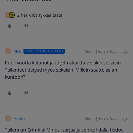
2 henkilöä tykkää tästä
H
MHi
Forum|Forum|3 years ago
KESKUSTELUN ALOITTAJA
M
Puoli vuotta kulunut ja ohjelmakartta vieläkin sekaisin.
Tallenteet tietysti myös sekaisin. Milloin saatte asian
kuntoon?
Hanni
Forum|Forum|3 years ago
H
Tallennan Criminal Minds -sarjaa ja sen kohdalla tiedot