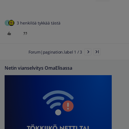
3 henkilöä tykkää tästä
A
Forum|pagination.label 1 / 3
Netin vianselvitys OmaElisassa