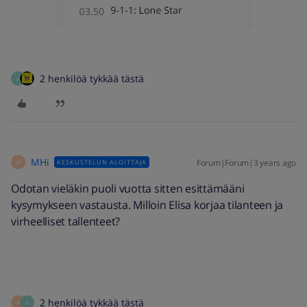
2 henkilöä tykkää tästä
A
MHi
Forum|Forum|3 years ago
KESKUSTELUN ALOITTAJA
M
Odotan vieläkin puoli vuotta sitten esittämääni
kysymykseen vastausta. Milloin Elisa korjaa tilanteen ja
virheelliset tallenteet?
2 henkilöä tykkää tästä
H
A