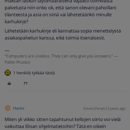
maksan laskun täysimääräisenä vajaasti toimivasta
palvelusta niin onko ok, että sanon olevani pahoillani
tilanteesta ja asia on siinä vai lähetetäänkö minulle
karhukirje?
Lähetetään karhukirje eli kannattaa sopia menettelystä
asiakaspalvelun kanssa, eikä toimia itsenäisesti.
“Computers are useless. They can only give you answers.” ―
Pablo Picasso
1 henkilö tykkää tästä
Hanni
Forum|Forum|3 years ago
H
Miten yli viikko sitten tapahtunut kellojen siirto voi vielä
vaikuttaa Elisan ohjelmatietoihin? Tätä en oikein