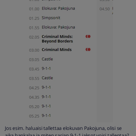
Jos esim. haluaisi tallettaa elokuvan Pakojuna, olisi se
aika hankalaa ja miten sarjan 9-1-1 jaksot voisi tallentaa?