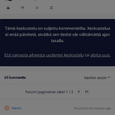
Tämä keskustelu on suljettu kommenteilta. Keskustelua
ei enää päivitetä, eivätkä sen tiedot ole välttämättä ajan
tasalla.
Etsi samasta aiheesta uudempi keskustelu
tai
aloita uusi.
65 kommenttia
Vanhin ensin
Forum|pagination.label 1 / 3
Hanni
Forum|Forum|4 years ago
H