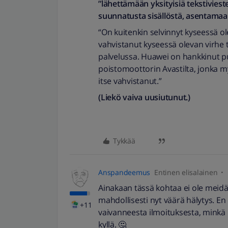
”lähettämään yksityisiä tekstiviest
suunnatusta sisällöstä, asentamaan 
“On kuitenkin selvinnyt kyseessä ol
vahvistanut kyseessä olevan virhe 
palvelussa. Huawei on hankkinut pu
poistomoottorin Avastilta, jonka 
itse vahvistanut.”
(Liekö vaiva uusiutunut.)
Tykkää
Anspandeemus
Entinen elisalainen
Ainakaan tässä kohtaa ei ole meidän
mahdollisesti nyt väärä hälytys. E
+11
vaivanneesta ilmoituksesta, minkä K
kyllä. 🤔