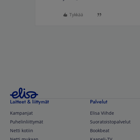
Tykkää
Laitteet & liittymät
Palvelut
Kampanjat
Elisa Viihde
Puhelinliittymät
Suoratoistopalvelut
Netti kotiin
Bookbeat
Netti mukaan
Kaapeli-TV