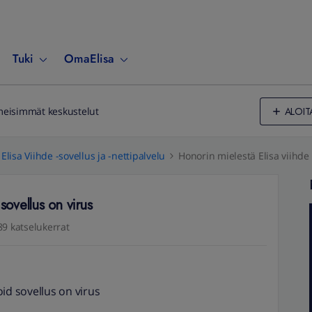
Tuki
OmaElisa
ALOIT
meisimmät keskustelut
Elisa Viihde -sovellus ja -nettipalvelu
Honorin mielestä Elisa viihde
sovellus on virus
89 katselukerrat
id sovellus on virus