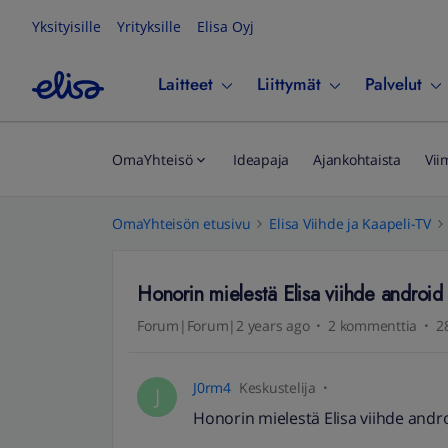
Yksityisille
Yrityksille
Elisa Oyj
Laitteet
Liittymät
Palvelut
OmaYhteisö
Ideapaja
Ajankohtaista
Vii
OmaYhteisön etusivu
Elisa Viihde ja Kaapeli-TV
Honorin mielestä Elisa viihde android 
Forum|Forum|2 years ago
2 kommenttia
2
J0rm4
Keskustelija
J
Honorin mielestä Elisa viihde andro