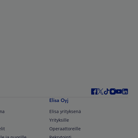
Elisa Oyj
lma
Elisa yrityksenä
Yrityksille
lit
Operaattoreille
lle ja nuorille
Rekrytointi