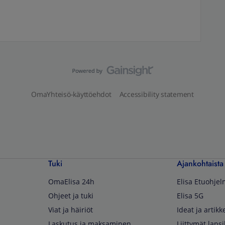
OmaYhteisö-käyttöehdot
Accessibility statement
Tuki
Ajankohtaista
OmaElisa 24h
Elisa Etuohje
Ohjeet ja tuki
Elisa 5G
Viat ja häiriöt
Ideat ja artikke
Laskutus ja maksaminen
Liittymät lapsi