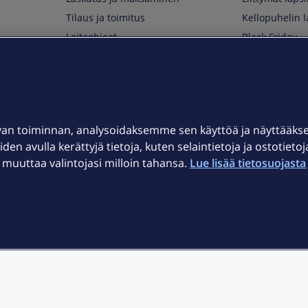
Tilaus ja toimitus
Kellopuhelin l
Laiteohjeet
Black Friday
Asiakaspalvelun yhteystiedot
Huippuetuja El
Soita Omagurulle
OmaYhteisö
Myymälät ja myyntipisteet
van toiminnan, analysoidaksemme sen käyttöä ja näyttääk
Kuuluvuuskartta
iden avulla kerättyjä tietoja, kuten selaintietoja ja ostotieto
Asiakastiedotteet
uuttaa valintojasi milloin tahansa.
Lue lisää tietosuojasta 
t
OmaElisa-sovellus
järjestelmä
Kirjaudu sähköpostiin
et © 2026 Elisa Oyj.