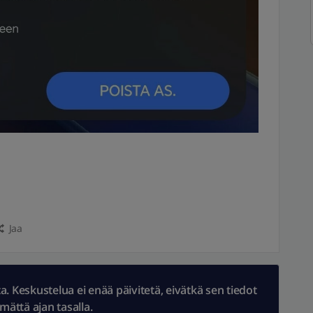
Jaa
 Keskustelua ei enää päivitetä, eivätkä sen tiedot
ämättä ajan tasalla.