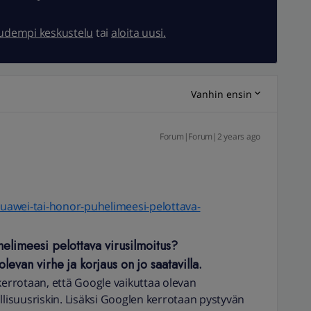
uudempi keskustelu
tai
aloita uusi.
Vanhin ensin
Forum|Forum|2 years ago
-huawei-tai-honor-puhelimeesi-pelottava-
elimeesi pelottava virusilmoitus?
levan virhe ja korjaus on jo saatavilla.
kerrotaan, että Google vaikuttaa olevan
llisuusriskin. Lisäksi Googlen kerrotaan pystyvän