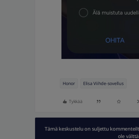
Honor
Elisa Viihde-sovellus
Tykkää
Tämä keskustelu on suljettu kommenteilta.
ole vältt