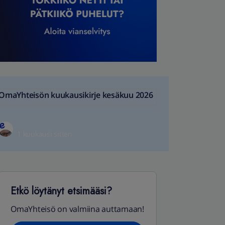
OmaYhteisön kuukausikirje kesäkuu 2026
1 kuukausi sitten
Etkö löytänyt etsimääsi?
OmaYhteisö on valmiina auttamaan!