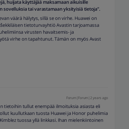
ejä, huijata käyttäjää maksamaan aikuisille
sovelluksia tai varastamaan yksityisiä tietoja”.
evan väärä hälytys, sillä se on virhe. Huawei on
tšekkiläisen tietoturvayhtiö Avastin tarjoamassa
helimiinsa virusten havaitsemis- ja
myötä virhe on tapahtunut. Tämän on myös Avast
Forum|Forum|2 years ago
 tietoihin tullut enempää ilmoituksia asiasta eli
n ollut kuullutkaan tuosta Huawei ja Honor puhelimia
imblez tuossa yllä linkkasi. Ihan mielenkiintoinen