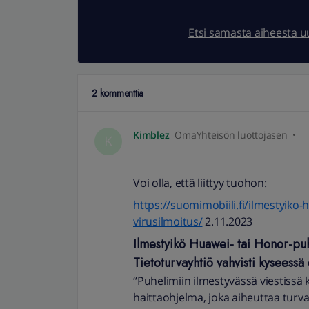
Etsi samasta aiheesta 
2 kommenttia
Kimblez
OmaYhteisön luottojäsen
K
Voi olla, että liittyy tuohon:
https://suomimobiili.fi/ilmestyiko
virusilmoitus/
2.11.2023
Ilmestyikö Huawei- tai Honor-puh
Tietoturvayhtiö vahvisti kyseessä o
“Puhelimiin ilmestyvässä viestissä 
haittaohjelma, joka aiheuttaa turva