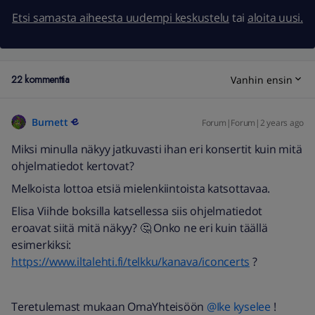
Etsi samasta aiheesta uudempi keskustelu
tai
aloita uusi.
22 kommenttia
Vanhin ensin
Burnett
Forum|Forum|2 years ago
Miksi minulla näkyy jatkuvasti ihan eri konsertit kuin mitä
ohjelmatiedot kertovat?
Melkoista lottoa etsiä mielenkiintoista katsottavaa.
Elisa Viihde boksilla katsellessa siis ohjelmatiedot
eroavat siitä mitä näkyy? 🤔 Onko ne eri kuin täällä
esimerkiksi:
https://www.iltalehti.fi/telkku/kanava/iconcerts
?
Teretulemast mukaan OmaYhteisöön
@Ike kyselee
!