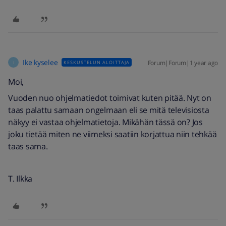
Ike kyselee
Forum|Forum|1 year ago
KESKUSTELUN ALOITTAJA
I
Moi,
Vuoden nuo ohjelmatiedot toimivat kuten pitää. Nyt on
taas palattu samaan ongelmaan eli se mitä televisiosta
näkyy ei vastaa ohjelmatietoja. Mikähän tässä on? Jos
joku tietää miten ne viimeksi saatiin korjattua niin tehkää
taas sama.
T. Ilkka