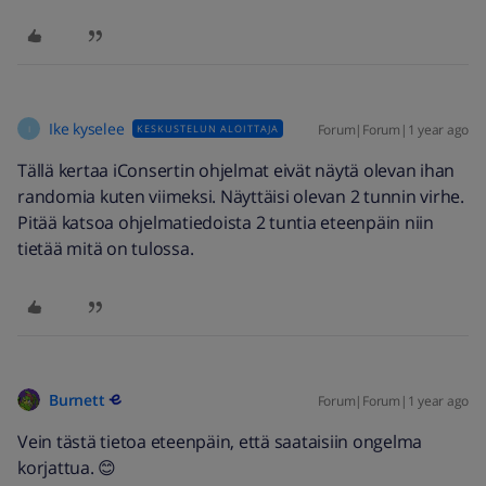
Ike kyselee
Forum|Forum|1 year ago
KESKUSTELUN ALOITTAJA
I
Tällä kertaa iConsertin ohjelmat eivät näytä olevan ihan
randomia kuten viimeksi. Näyttäisi olevan 2 tunnin virhe.
Pitää katsoa ohjelmatiedoista 2 tuntia eteenpäin niin
tietää mitä on tulossa.
Burnett
Forum|Forum|1 year ago
Vein tästä tietoa eteenpäin, että saataisiin ongelma
korjattua. 😊