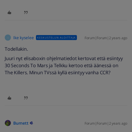
Ike kyselee
Forum|Forum|2 years ago
KESKUSTELUN ALOITTAJA
I
Todellakin.
Juuri nyt elisaboxin ohjelmatiedot kertovat että esiintyy
30 Seconds To Mars ja Telkku kertoo että äänessä on
The Killers. Minun TVssä kyllä esiintyy vanha CCR?
Burnett
Forum|Forum|2 years ago