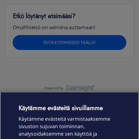
Etkö löytänyt etsimääsi?
OmaYhteisö on valmiina auttamaan!
ESITÄ KYSYMYKSESI TÄÄLLÄ!
OmaYhteisö-käyttöehdot
Accessibility statement
Käytämme evästeitä sivuillamme
Käytämme evästeitä varmistaaksemme
sivuston sujuvan toiminnan,
Laitteet & liittymät
analysoidaksemme sen käyttöä ja