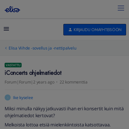
KIRJAUDU OMAYHTEISÖÖN
Elisa Viihde -sovellus ja -nettipalvelu
VASTATTU
iConcerts ohjelmatiedot
Forum|Forum|2 years ago
22 kommenttia
Ike kyselee
I
Miksi minulla näkyy jatkuvasti ihan eri konsertit kuin mitä
ohjelmatiedot kertovat?
Melkoista lottoa etsiä mielenkiintoista katsottavaa.