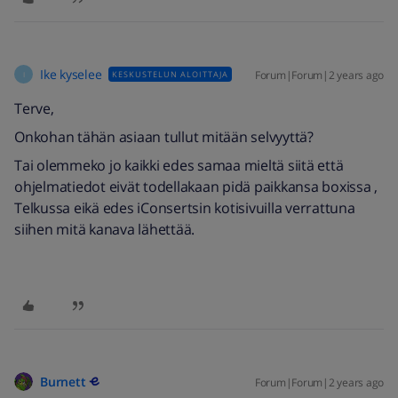
Ike kyselee
Forum|Forum|2 years ago
KESKUSTELUN ALOITTAJA
I
Terve,
Onkohan tähän asiaan tullut mitään selvyyttä?
Tai olemmeko jo kaikki edes samaa mieltä siitä että
ohjelmatiedot eivät todellakaan pidä paikkansa b
oxissa ,
Telkussa eikä edes iConsertsin kotisivuilla verrattuna
siihen mitä kanava lähettää.
Burnett
Forum|Forum|2 years ago