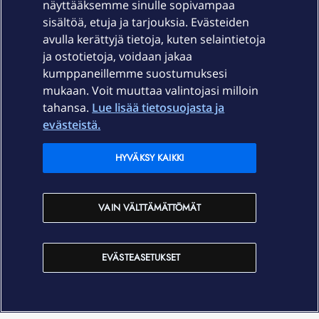
näyttääksemme sinulle sopivampaa
sisältöä, etuja ja tarjouksia. Evästeiden
Palvelut
avulla kerättyjä tietoja, kuten selaintietoja
ja ostotietoja, voidaan jakaa
Tuki
kumppaneillemme suostumuksesi
mukaan. Voit muuttaa valintojasi milloin
tahansa.
Lue lisää tietosuojasta ja
Ajankohtaista
evästeistä.
Elisa Oyj
HYVÄKSY KAIKKI
In English
VAIN VÄLTTÄMÄTTÖMÄT
På Svenska
EVÄSTEASETUKSET
Sopimusehdot
Tietosuoja
Saavutettavuus
Evästeasetukset
Tekijänoikeudet © 2026 Elisa Oyj.