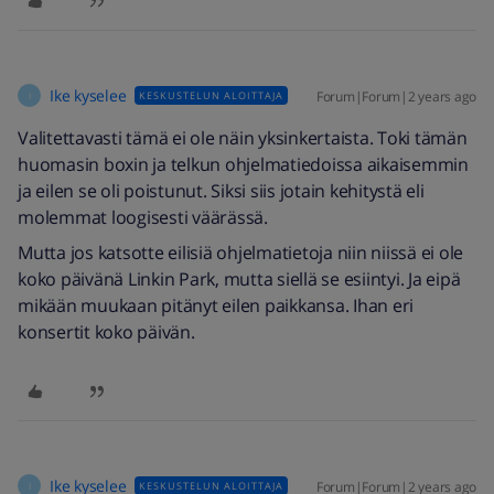
Ike kyselee
Forum|Forum|2 years ago
KESKUSTELUN ALOITTAJA
I
Valitettavasti tämä ei ole näin yksinkertaista. Toki tämän
huomasin boxin ja telkun ohjelmatiedoissa aikaisemmin
ja eilen se oli poistunut. Siksi siis jotain kehitystä eli
molemmat loogisesti väärässä.
Mutta jos katsotte eilisiä ohjelmatietoja niin niissä ei ole
koko päivänä Linkin Park, mutta siellä se esiintyi. Ja eipä
mikään muukaan pitänyt eilen paikkansa. Ihan eri
konsertit koko päivän.
Ike kyselee
Forum|Forum|2 years ago
KESKUSTELUN ALOITTAJA
I