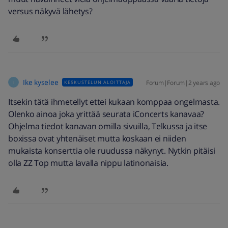
versus näkyvä lähetys?
Ike kyselee
Forum|Forum|2 years ago
KESKUSTELUN ALOITTAJA
I
Itsekin tätä ihmetellyt ettei kukaan komppaa ongelmasta.
Olenko ainoa joka yrittää seurata iConcerts kanavaa?
Ohjelma tiedot kanavan omilla sivuilla, Telkussa ja itse
boxissa ovat yhtenäiset mutta koskaan ei niiden
mukaista konserttia ole ruudussa näkynyt. Nytkin pitäisi
olla ZZ Top mutta lavalla nippu latinonaisia.