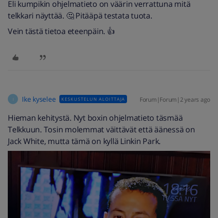
Eli kumpikin ohjelmatieto on väärin verrattuna mitä
telkkari näyttää. 🤔 Pitääpä testata tuota.
Vein tästä tietoa eteenpäin. 👍
Ike kyselee
Forum|Forum|2 years ago
KESKUSTELUN ALOITTAJA
I
Hieman kehitystä. Nyt boxin ohjelmatieto täsmää
Telkkuun. Tosin molemmat väittävät että äänessä on
Jack White, mutta tämä on kyllä Linkin Park.