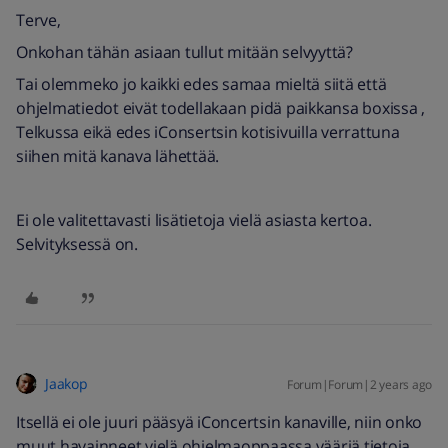
Terve,
Onkohan tähän asiaan tullut mitään selvyyttä?
Tai olemmeko jo kaikki edes samaa mieltä siitä että
ohjelmatiedot eivät todellakaan pidä paikkansa boxissa ,
Telkussa eikä edes iConsertsin kotisivuilla verrattuna
siihen mitä kanava lähettää.
Ei ole valitettavasti lisätietoja vielä asiasta kertoa.
Selvityksessä on.
Jaakop
Forum|Forum|2 years ago
Itsellä ei ole juuri pääsyä iConcertsin kanaville, niin onko
muut havainneet vielä ohjelmaoppaassa vääriä tietoja