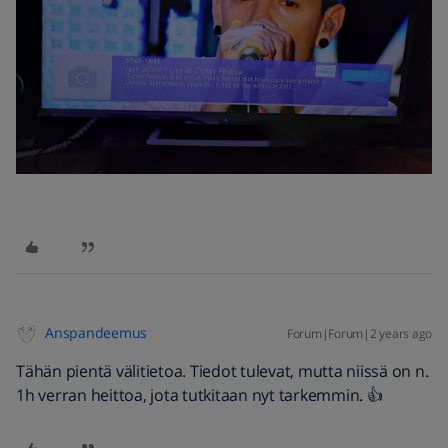
Anspandeemus
Forum|Forum|2 years ago
Tähän pientä välitietoa. Tiedot tulevat, mutta niissä on n.
1h verran heittoa, jota tutkitaan nyt tarkemmin. 👍