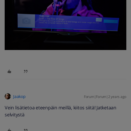
Jaakop
Forum|Forum|2 years ago
Vein lisätietoa eteenpäin meillä, kiitos siitä! Jatketaan
selvitystä