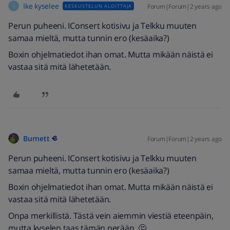
Ike kyselee
Forum|Forum|2 years ago
KESKUSTELUN ALOITTAJA
I
Perun puheeni. IConsert kotisivu ja Telkku muuten
samaa mieltä, mutta tunnin ero (kesäaika?)
Boxin ohjelmatiedot ihan omat. Mutta mikään näistä ei
vastaa sitä mitä lähetetään.
Burnett
Forum|Forum|2 years ago
Perun puheeni. IConsert kotisivu ja Telkku muuten
samaa mieltä, mutta tunnin ero (kesäaika?)
Boxin ohjelmatiedot ihan omat. Mutta mikään näistä ei
vastaa sitä mitä lähetetään.
Onpa merkillistä. Tästä vein aiemmin viestiä eteenpäin,
mutta kyselen taas tämän perään. 🤔