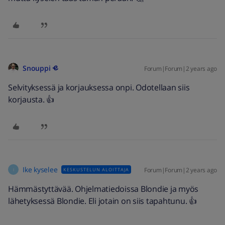
Snouppi
Forum|Forum|2 years ago
Selvityksessä ja korjauksessa onpi. Odotellaan siis
korjausta. 👍
Ike kyselee
Forum|Forum|2 years ago
KESKUSTELUN ALOITTAJA
I
Hämmästyttävää. Ohjelmatiedoissa Blondie ja myös
lähetyksessä Blondie. Eli jotain on siis tapahtunu. 👍