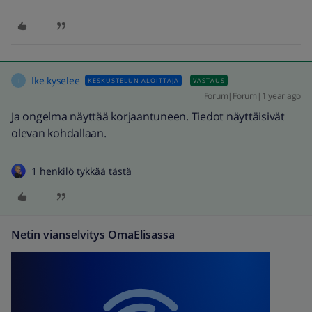
Ike kyselee
KESKUSTELUN ALOITTAJA
VASTAUS
I
Forum|Forum|1 year ago
Ja ongelma näyttää korjaantuneen. Tiedot näyttäisivät
olevan kohdallaan.
1 henkilö tykkää tästä
Netin vianselvitys OmaElisassa