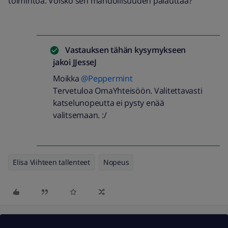
toimintoa. Voisko sen mahdollisuuden palauttaa?
Vastauksen tähän kysymykseen
jakoi
JJesseJ
Moikka
@Peppermint
Tervetuloa OmaYhteisöön. Valitettavasti
katselunopeutta ei pysty enää
valitsemaan. :/
Elisa Viihteen tallenteet
Nopeus