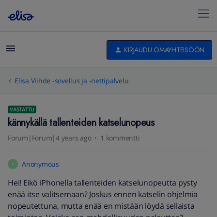
KIRJAUDU OMAYHTEISÖÖN
Elisa Viihde -sovellus ja -nettipalvelu
VASTATTU
kännykällä tallenteiden katselunopeus
Forum|Forum|4 years ago
1 kommentti
Anonymous
A
Hei! Eikö iPhonella tallenteiden katselunopeutta pysty
enää itse valitsemaan? Joskus ennen katselin ohjelmia
nopeutettuna, mutta enää en mistään löydä sellaista