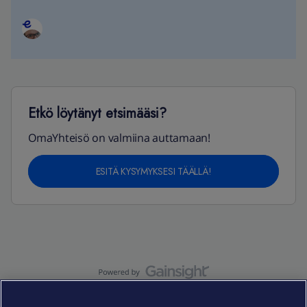
Etkö löytänyt etsimääsi?
OmaYhteisö on valmiina auttamaan!
ESITÄ KYSYMYKSESI TÄÄLLÄ!
OmaYhteisö-käyttöehdot
Accessibility statement