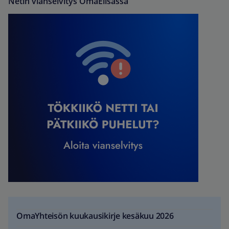
Netin vianselvitys OmaElisassa
OmaYhteisön kuukausikirje kesäkuu 2026