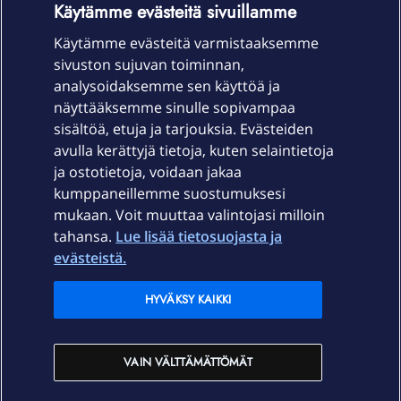
Käytämme evästeitä sivuillamme
Käytämme evästeitä varmistaaksemme
sivuston sujuvan toiminnan,
Laitteet & liittymät
analysoidaksemme sen käyttöä ja
näyttääksemme sinulle sopivampaa
sisältöä, etuja ja tarjouksia. Evästeiden
Palvelut
avulla kerättyjä tietoja, kuten selaintietoja
ja ostotietoja, voidaan jakaa
Tuki
kumppaneillemme suostumuksesi
mukaan. Voit muuttaa valintojasi milloin
tahansa.
Lue lisää tietosuojasta ja
Ajankohtaista
evästeistä.
Elisa Oyj
HYVÄKSY KAIKKI
In English
VAIN VÄLTTÄMÄTTÖMÄT
På Svenska