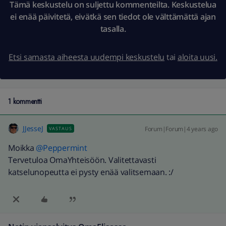
Tämä keskustelu on suljettu kommenteilta. Keskustelua
ei enää päivitetä, eivätkä sen tiedot ole välttämättä ajan
tasalla.
Etsi samasta aiheesta uudempi keskustelu
tai
aloita uusi.
1 kommentti
JJesseJ
Forum|Forum|4 years ago
VASTAUS
Moikka
@Peppermint
Tervetuloa OmaYhteisöön. Valitettavasti
katselunopeutta ei pysty enää valitsemaan. :/