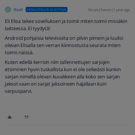
Reali
Forum|Forum|1 year ago
KESKUSTELUN ALOITTAJA
R
Eli Elisa tekee sovelluksen ja toimii miten toimii missäkin
laitteessa. Ei tyydytä!
Android pohjaisia televisioita on pilvin pimein ja luulisi
olevan Elisalla sen verran kiinnostusta seurata miten
toimii näissä.
Kuten edellä kerroin niin tallennettujen sarjojen
etsiminen hyvin tuskallista kun ei ole selkeästi kunkin
sarjan nimellä olevan kuvakkeen alla koko sen sarjan
jaksot vaan on sarjat jaksoineen hajallaan kuin
varpusparvi.