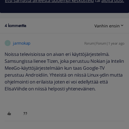
Etsi samasta aiheesta uudempi keskustelu
tai
aloita uusi.
4 kommenttia
Vanhin ensin
jarmokap
Forum|Forum|1 year ago
J
Noissa televisioissa on aivan eri käyttöjärjestelmä.
Samsungissa lienee Tizen, joka perustuu Nokian ja Intelin
MeeGo-käyttöjärjestelmään kun taas Google-TV
perustuu Androidiin. Yhteistä on niissä Linux-ydin mutta
ohjelmointi on erilaista joten ei voi edellyttää että
ElisaViihde on niissä helposti yhteneväinen.