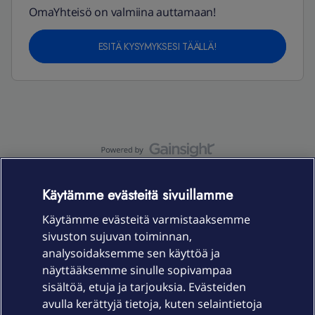
OmaYhteisö on valmiina auttamaan!
ESITÄ KYSYMYKSESI TÄÄLLÄ!
OmaYhteisö-käyttöehdot
Accessibility statement
Käytämme evästeitä sivuillamme
Käytämme evästeitä varmistaaksemme
sivuston sujuvan toiminnan,
Laitteet & liittymät
analysoidaksemme sen käyttöä ja
näyttääksemme sinulle sopivampaa
sisältöä, etuja ja tarjouksia. Evästeiden
Palvelut
avulla kerättyjä tietoja, kuten selaintietoja