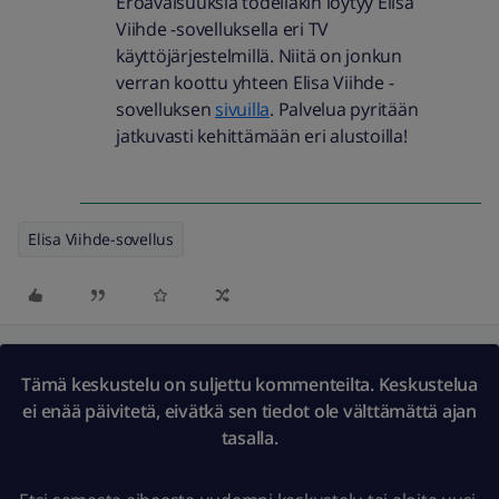
Eroavaisuuksia todellakin löytyy Elisa
Viihde -sovelluksella eri TV
käyttöjärjestelmillä. Niitä on jonkun
verran koottu yhteen Elisa Viihde -
sovelluksen
sivuilla
. Palvelua pyritään
jatkuvasti kehittämään eri alustoilla!
Elisa Viihde-sovellus
Tämä keskustelu on suljettu kommenteilta. Keskustelua
ei enää päivitetä, eivätkä sen tiedot ole välttämättä ajan
tasalla.