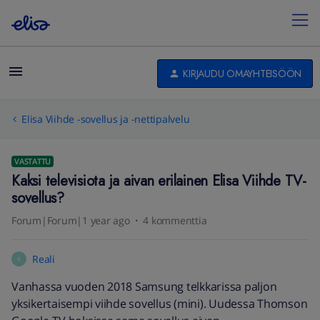
KIRJAUDU OMAYHTEISÖÖN
Elisa Viihde -sovellus ja -nettipalvelu
VASTATTU
Kaksi televisiota ja aivan erilainen Elisa Viihde TV-
sovellus?
Forum|Forum|1 year ago
4 kommenttia
Reali
R
Vanhassa vuoden 2018 Samsung telkkarissa paljon
yksikertaisempi viihde sovellus (mini). Uudessa Thomson