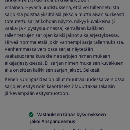
Google-TV boksissa sama sovellus aivan
erilainen. Hyvänä uudistuksena, että voi tallennetuista
sarjoista poistaa yksittäisiä jaksoja mutta aivan surkeasti
toteutettu sarjat kohdan näyttö, näkyy kuvakkeina (3
vaaka- ja 4 pystysuunnassa) kerrallaan kaikkien
tallennettujen sarjojen kaikki jaksot aikajärjestyksessä.
Hirveä homma etsiä jokin vanhempi sarja tallennuksista.
Vanhemmassa versiossa sarjat näytetään
vaakasuorana kuvakkeina sarjojen nimen mukaan
aikajärjestyksessä. Eli sarjan nimen mukaisen kuvakkeen
alla on sitten kaikki sen sarjan jaksot. Selkeää.
Kenen kuningasidea on ollut muuttaa uudessa versiossa
sarjojen esitys noin kaaottiseksi? Muuttakaa takaisin
järkevämpään esitysmuotoon.
Vastauksen tähän kysymykseen
jakoi
Anspandeemus