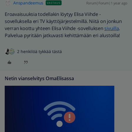
Anspandeemus
Forum|Forum|1 year ago
VASTAUS
Eroavaisuuksia todellakin löytyy Elisa Viihde -
sovelluksella eri TV käyttöjärjestelmillä. Niitä on jonkun
verran koottu yhteen Elisa Viihde -sovelluksen
sivuilla
.
Palvelua pyritään jatkuvasti kehittämään eri alustoilla!
2 henkilöä tykkää tästä
Netin vianselvitys OmaElisassa