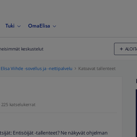
Tuki
OmaElisa
ALOIT
meisimmät keskustelut
Elisa Viihde -sovellus ja -nettipalvelu
Katoavat tallenteet
225 katselukerrat
ijät: Entisöijät -tallenteet? Ne näkyvät ohjelman