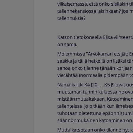
vilkaisemassa, että onko sielläkin ti
tallennekansiossa laisinkaan? Jos m
tallennuksia?
Katson tietokoneella Elisa viihteest
on sama.
Molemmissa “Arvokaman etsijät: Enti
saakka ja tällä hetkellä on lisäksi tä
sanoa onko tilanne tänään korjaan
vierähtää (normaalia pidempään tosi
Nämä kaikki K4 J20 … K5 J9 ovat u
muutaman tunnin kuluessa ne ovat k
mistään muualtakaan. Katoaminen on
tallenteissa jo pitkään kun ilmeise
tuhotaan oletettuna epäonnistumi
säännönmukainen katoaminen on 
Mutta katsotaan onko tilanne nyt k