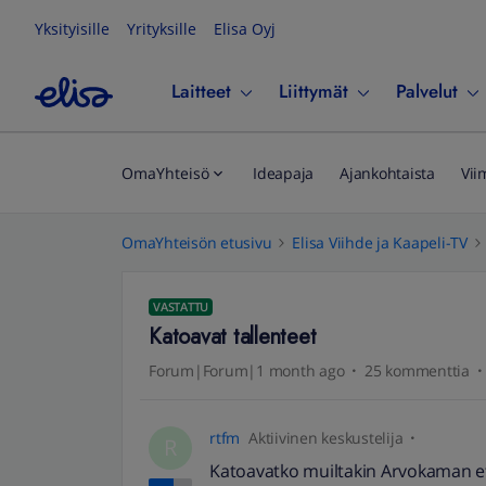
Yksityisille
Yrityksille
Elisa Oyj
Laitteet
Liittymät
Palvelut
OmaYhteisö
Ideapaja
Ajankohtaista
Vii
OmaYhteisön etusivu
Elisa Viihde ja Kaapeli-TV
VASTATTU
Katoavat tallenteet
Forum|Forum|1 month ago
25 kommenttia
rtfm
Aktiivinen keskustelija
R
Katoavatko muiltakin Arvokaman ets