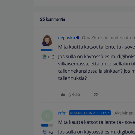
25 kommenttia
eepuska
OmaYhteisön moderaattor
Mitä kautta katsot tallenteita - sovel
Jos sulla on käytössä esim. digibok
+13
vilkaisemassa, että onko sielläkin ti
tallennekansiossa laisinkaan? Jos m
tallennuksia?
Tykkää
rtfm
Aktiivinen
KESKUSTELUN ALOITTAJA
R
Mitä kautta katsot tallenteita - sovel
Jos sulla on käytössä esim. digibok
+2