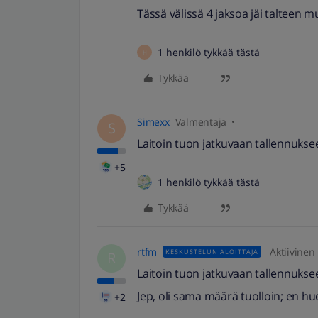
Tässä välissä 4 jaksoa jäi talteen 
1 henkilö tykkää tästä
H
Tykkää
Simexx
Valmentaja
S
Laitoin tuon jatkuvaan tallennukse
+5
1 henkilö tykkää tästä
Tykkää
rtfm
Aktiivinen
KESKUSTELUN ALOITTAJA
R
Laitoin tuon jatkuvaan tallennukse
Jep, oli sama määrä tuolloin; en hu
+2