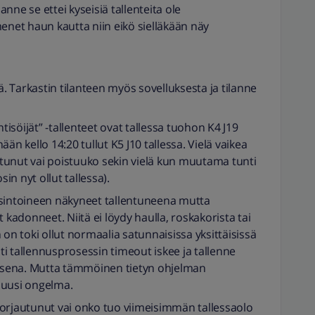
lanne se ettei kyseisiä tallenteita ole
enet haun kautta niin eikö sielläkään näy
ä. Tarkastin tilanteen myös sovelluksesta ja tilanne
söijät” -tallenteet ovat tallessa tuohon K4 J19
nään kello 14:20 tullut K5 J10 tallessa. Vielä vaikea
tunut vai poistuuko sekin vielä kun muutama tunti
n nyt ollut tallessa).
usintoineen näkyneet tallentuneena mutta
adonneet. Niitä ei löydy haulla, roskakorista tai
 toki ollut normaalia satunnaisissa yksittäisissä
sti tallennusprosessin timeout iskee ja tallenne
sena. Mutta tämmöinen tietyn ohjelman
uusi ongelma.
orjautunut vai onko tuo viimeisimmän tallessaolo