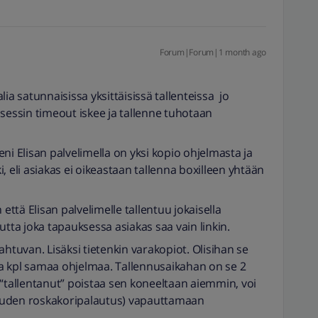
Forum|Forum|1 month ago
ia satunnaisissa yksittäisissä tallenteissa jo
osessin timeout iskee ja tallenne tuhotaan
ni Elisan palvelimella on yksi kopio ohjelmasta ja
ki, eli asiakas ei oikeastaan tallenna boxilleen yhtään
 että Elisan palvelimelle tallentuu jokaisella
utta joka tapauksessa asiakas saa vain linkin.
ahtuvan. Lisäksi tietenkin varakopiot. Olisihan se
a kpl samaa ohjelmaa. Tallennusaikahan on se 2
 “tallentanut” poistaa sen koneeltaan aiemmin, voi
ukauden roskakoripalautus) vapauttamaan