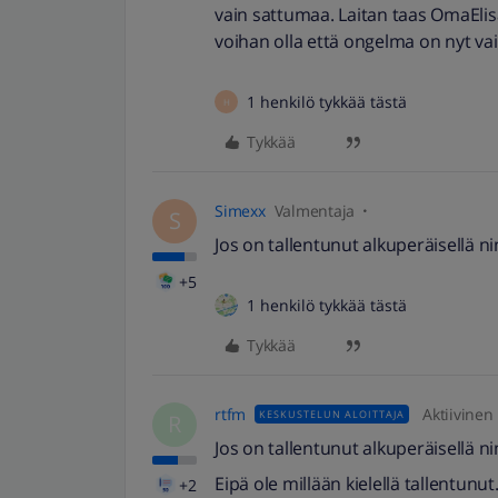
vain sattumaa. Laitan taas OmaElisa
voihan olla että ongelma on nyt va
1 henkilö tykkää tästä
H
Tykkää
Simexx
Valmentaja
S
Jos on tallentunut alkuperäisellä ni
+5
1 henkilö tykkää tästä
Tykkää
rtfm
Aktiivinen
KESKUSTELUN ALOITTAJA
R
Jos on tallentunut alkuperäisellä ni
Eipä ole millään kielellä tallentunut
+2