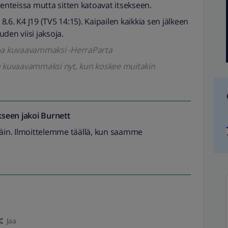
lenteissa mutta sitten katoavat itsekseen.
 8.6. K4 J19 (TV5 14:15). Kaipailen kaikkia sen jälkeen
uden viisi jaksoja.
koa kuvaavammaksi -HerraParta
oa kuvaavammaksi nyt, kun koskee muitakin
seen jakoi
Burnett
päin. Ilmoittelemme täällä, kun saamme
Jaa