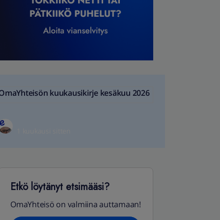
OmaYhteisön kuukausikirje kesäkuu 2026
1 kuukausi sitten
Etkö löytänyt etsimääsi?
OmaYhteisö on valmiina auttamaan!