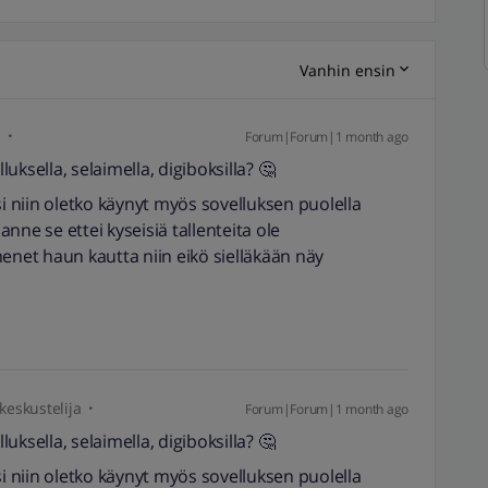
Vanhin ensin
i
Forum|Forum|1 month ago
luksella, selaimella, digiboksilla? 🤔
si niin oletko käynyt myös sovelluksen puolella
lanne se ettei kyseisiä tallenteita ole
enet haun kautta niin eikö sielläkään näy
 keskustelija
Forum|Forum|1 month ago
luksella, selaimella, digiboksilla? 🤔
si niin oletko käynyt myös sovelluksen puolella