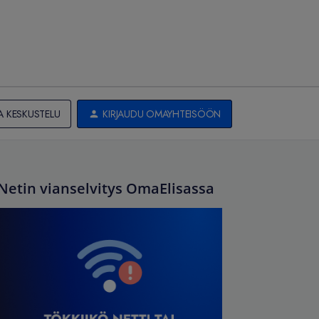
A KESKUSTELU
KIRJAUDU OMAYHTEISÖÖN
Netin vianselvitys OmaElisassa