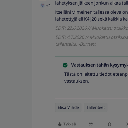
lähetyksen jälkeen jonkun aikaa tal
+2
Itselläni viimeinen tallessa oleva on
lähetettyjä eli K4 J20 sekä kaikkia ka
EDIT: 22.6.2026 // Muokattu otsik
EDIT: 4.7.2026 // Muokattu otsikk
tallenteita. -Burnett
Vastauksen tähän kysymyk
Tästä on laitettu tiedot eteen
vastauksen.
Elisa Viihde
Tallenteet
Tykkää