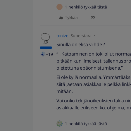
1 henkilö tykkää tästä
H
Tykkää
tontze
Superstara
Sinulla on elisa viihde ?
“ . Katoaminen on toki ollut normaal
+19
pitkään kun ilmeisesti tallennuspr
oletettuna epäonnistumisena.”
Ei ole kyllä normaalia. Ymmärtääkse
siitä jaetaan asiakkaalle pelkkä link
mitään.
Vai onko tekijänoikeuksien takia nin
asiakkaalle erikseen ko. ohjelma, m
1 henkilö tykkää tästä