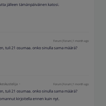
mutta jälleen tämänpäiväinen katosi.
Forum|Forum|1 month ago
en, tuli 21 osumaa. onko sinulla sama määrä?
 keskustelija
Forum|Forum|1 month ago
en, tuli 21 osumaa. onko sinulla sama määrä?
omannut kirjoitella ennen kuin nyt.