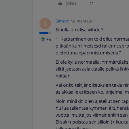
Tykkää
Simexx
Valmentaja
S
Sinulla on elisa viihde ?
“ . Katoaminen on toki ollut normaal
+5
pitkään kun ilmeisesti tallennuspr
oletettuna epäonnistumisena.”
Ei ole kyllä normaalia. Ymmärtääkse
siitä jaetaan asiakkaalle pelkkä link
mitään.
Vai onko tekijänoikeuksien takia nin
asiakkaalle erikseen ko. ohjelma, m
Noin minäkin olen ajatellut sen tap
hullua tallentaa kymmeniä tuhansi
vuotta, mutta jos viimeinenkin sen
Elisakin poistaa sen silloin (+ ku
tallennustilaansa.