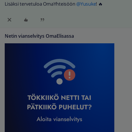
Lisäksi tervetuloa OmaYhteisöön
@Yusuke
! 🔥
Netin vianselvitys OmaElisassa