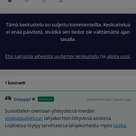
Tämä keskustelu on suljettu kommenteilta. Keskustelua
ei enää päivitetä, eivätkä sen tiedot ole välttämättä ajan
tasalla.
Etsi samasta aiheesta uudempi keskustelu
tai
aloita uusi.
1 kommentti
Snouppi
Forum|Forum|3 years ago
VASTAUS
Suosittelen olemaan yhteydessä meidän
asiakaspalveluun
lahjakorttiin liittyvissä asioissa.
Lisätietoa löytyy tarvittaessa lahjakorteista myös
täältä
.