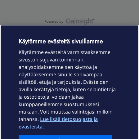
OmaYhteisö-käyttöehdot
Accessibility statement
Käytämme evästeitä sivuillamme
Käytämme evästeitä varmistaaksemme
sivuston sujuvan toiminnan,
Laitteet & liittymät
analysoidaksemme sen käyttöä ja
näyttääksemme sinulle sopivampaa
sisältöä, etuja ja tarjouksia. Evästeiden
Palvelut
avulla kerättyjä tietoja, kuten selaintietoja
ja ostotietoja, voidaan jakaa
Tuki
kumppaneillemme suostumuksesi
mukaan. Voit muuttaa valintojasi milloin
tahansa.
Lue lisää tietosuojasta ja
Ajankohtaista
evästeistä.
Elisa Oyj