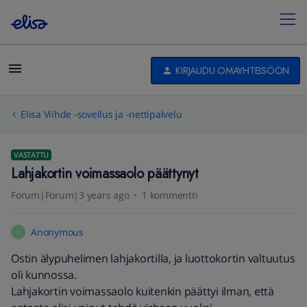
KIRJAUDU OMAYHTEISÖÖN
Elisa Viihde -sovellus ja -nettipalvelu
VASTATTU
Lahjakortin voimassaolo päättynyt
Forum|Forum|3 years ago
1 kommentti
Anonymous
A
Ostin älypuhelimen lahjakortilla, ja luottokortin valtuutus
oli kunnossa.
Lahjakortin voimassaolo kuitenkin päättyi ilman, että