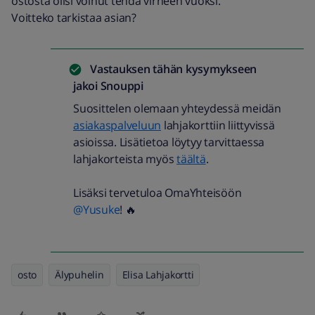
ostosta olisi voinut tehdä virheen vuoksi.
Voitteko tarkistaa asian?
Vastauksen tähän kysymykseen
jakoi
Snouppi
Suosittelen olemaan yhteydessä meidän
asiakaspalveluun
lahjakorttiin liittyvissä
asioissa. Lisätietoa löytyy tarvittaessa
lahjakorteista myös
täältä
.
Lisäksi tervetuloa OmaYhteisöön
@Yusuke
! 🔥
osto
Älypuhelin
Elisa Lahjakortti