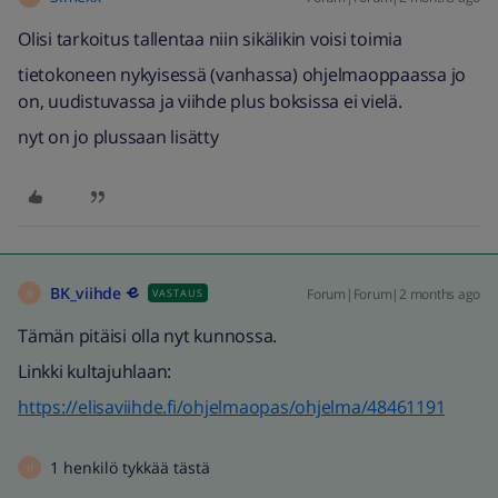
Olisi tarkoitus tallentaa niin sikälikin voisi toimia
tietokoneen nykyisessä (vanhassa) ohjelmaoppaassa jo
on, uudistuvassa ja viihde plus boksissa ei vielä.
nyt on jo plussaan lisätty
BK_viihde
Forum|Forum|2 months ago
VASTAUS
B
Tämän pitäisi olla nyt kunnossa.
Linkki kultajuhlaan:
https://elisaviihde.fi/ohjelmaopas/ohjelma/48461191
1 henkilö tykkää tästä
H