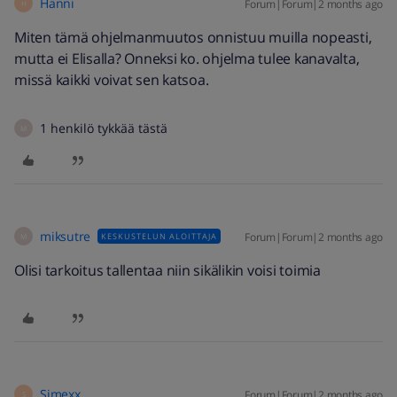
Hanni
Forum|Forum|2 months ago
H
Miten tämä ohjelmanmuutos onnistuu muilla nopeasti,
mutta ei Elisalla? Onneksi ko. ohjelma tulee kanavalta,
missä kaikki voivat sen katsoa.
1 henkilö tykkää tästä
M
miksutre
Forum|Forum|2 months ago
KESKUSTELUN ALOITTAJA
M
Olisi tarkoitus tallentaa niin sikälikin voisi toimia
Simexx
Forum|Forum|2 months ago
S