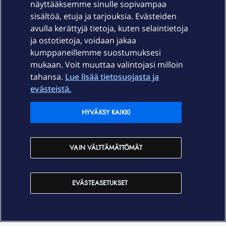
näyttääksemme sinulle sopivampaa
sisältöä, etuja ja tarjouksia. Evästeiden
Palvelut
avulla kerättyjä tietoja, kuten selaintietoja
ja ostotietoja, voidaan jakaa
Tuki
kumppaneillemme suostumuksesi
mukaan. Voit muuttaa valintojasi milloin
tahansa.
Lue lisää tietosuojasta ja
Ajankohtaista
evästeistä.
Elisa Oyj
HYVÄKSY KAIKKI
In English
VAIN VÄLTTÄMÄTTÖMÄT
På Svenska
EVÄSTEASETUKSET
Sopimusehdot
Tietosuoja
Saavutettavuus
Evästeasetukset
Tekijänoikeudet © 2026 Elisa Oyj.