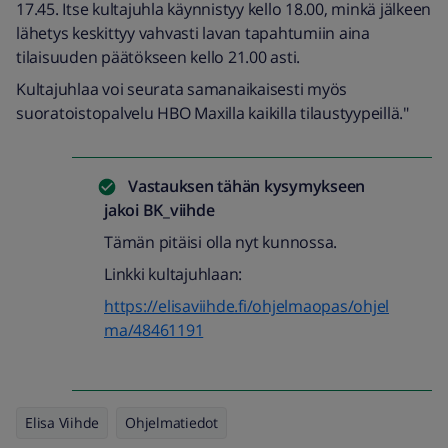
17.45. Itse kultajuhla käynnistyy kello 18.00, minkä jälkeen
lähetys keskittyy vahvasti lavan tapahtumiin aina
tilaisuuden päätökseen kello 21.00 asti.
Kultajuhlaa voi seurata samanaikaisesti myös
suoratoistopalvelu HBO Maxilla kaikilla tilaustyypeillä."
Vastauksen tähän kysymykseen
jakoi
BK_viihde
Tämän pitäisi olla nyt kunnossa.
Linkki kultajuhlaan:
https://elisaviihde.fi/ohjelmaopas/ohjel
ma/48461191
Elisa Viihde
Ohjelmatiedot