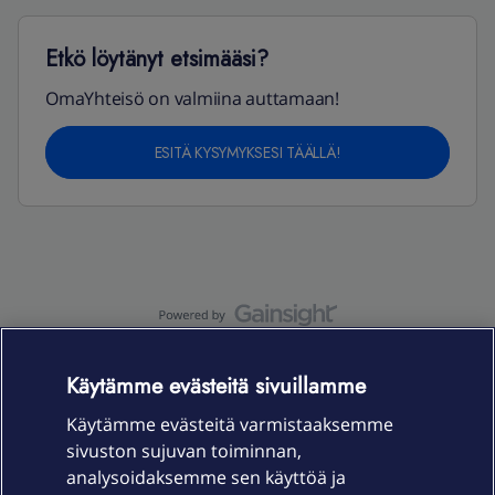
Etkö löytänyt etsimääsi?
OmaYhteisö on valmiina auttamaan!
ESITÄ KYSYMYKSESI TÄÄLLÄ!
OmaYhteisö-käyttöehdot
Accessibility statement
Käytämme evästeitä sivuillamme
Käytämme evästeitä varmistaaksemme
sivuston sujuvan toiminnan,
Laitteet & liittymät
analysoidaksemme sen käyttöä ja