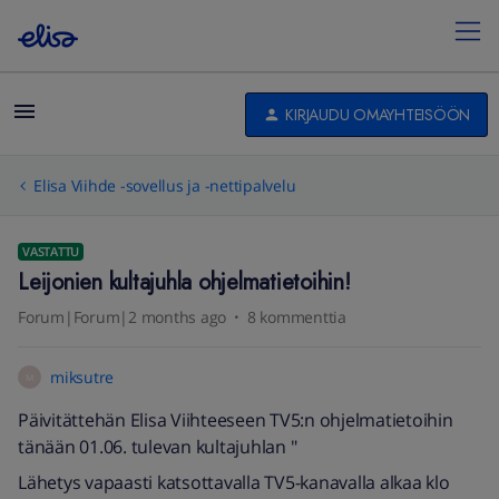
KIRJAUDU OMAYHTEISÖÖN
Elisa Viihde -sovellus ja -nettipalvelu
VASTATTU
Leijonien kultajuhla ohjelmatietoihin!
Forum|Forum|2 months ago
8 kommenttia
miksutre
M
Päivitättehän Elisa Viihteeseen TV5:n ohjelmatietoihin
tänään 01.06. tulevan kultajuhlan "
Lähetys vapaasti katsottavalla TV5-kanavalla alkaa klo