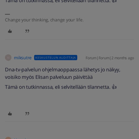
Tämä on tutkinnassa, eli selvitellään tilannetta. 👍
Change your thinking, change your life.
miksutre
Forum|Forum|2 months ago
KESKUSTELUN ALOITTAJA
M
Dna-tv-palvelun ohjelmaoppaassa lähetys jo näkyy,
voisiko myös Elisan palveluun päivittää
Tämä on tutkinnassa, eli selvitellään tilannetta. 👍