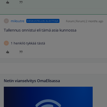
miksutre
Forum|Forum|2 months ago
KESKUSTELUN ALOITTAJA
M
Tallennus onnistui eli tämä asia kunnossa
1 henkilö tykkää tästä
H
Netin vianselvitys OmaElisassa