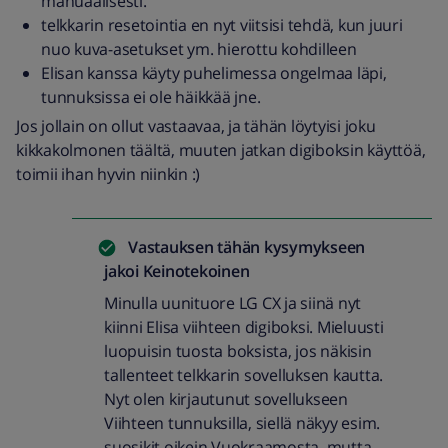
manuaalisesti.
telkkarin resetointia en nyt viitsisi tehdä, kun juuri
nuo kuva-asetukset ym. hierottu kohdilleen
Elisan kanssa käyty puhelimessa ongelmaa läpi,
tunnuksissa ei ole häikkää jne.
Jos jollain on ollut vastaavaa, ja tähän löytyisi joku
kikkakolmonen täältä, muuten jatkan digiboksin käyttöä,
toimii ihan hyvin niinkin :)
Vastauksen tähän kysymykseen
jakoi
Keinotekoinen
Minulla uunituore LG CX ja siinä nyt
kiinni Elisa viihteen digiboksi. Mieluusti
luopuisin tuosta boksista, jos näkisin
tallenteet telkkarin sovelluksen kautta.
Nyt olen kirjautunut sovellukseen
Viihteen tunnuksilla, siellä näkyy esim.
suosikit oikein Vuokraamosta, mutta