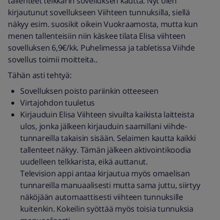
tallenteet telkkarin sovelluksen kautta. Nyt olen
kirjautunut sovellukseen Viihteen tunnuksilla, siellä
näkyy esim. suosikit oikein Vuokraamosta, mutta kun
menen tallenteisiin niin käskee tilata Elisa viihteen
sovelluksen 6,9€/kk. Puhelimessa ja tabletissa Viihde
sovellus toimii moitteita..
Tähän asti tehtyä:
Sovelluksen poisto pariinkin otteeseen
Virtajohdon tuuletus
Kirjauduin Elisa Viihteen sivuilta kaikista laitteista
ulos, jonka jälkeen kirjauduin saamillani viihde-
tunnareilla takaisin sisään. Selaimen kautta kaikki
tallenteet näkyy. Tämän jälkeen aktivointikoodia
uudelleen telkkarista, eikä auttanut.
Television appi antaa kirjautua myös omaelisan
tunnareilla manuaalisesti mutta sama juttu, siirtyy
näköjään automaattisesti viihteen tunnuksille
kuitenkin. Kokeilin syöttää myös toisia tunnuksia