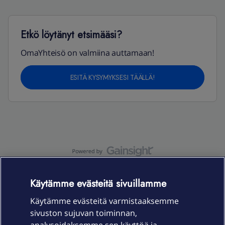
Etkö löytänyt etsimääsi?
OmaYhteisö on valmiina auttamaan!
ESITÄ KYSYMYKSESI TÄÄLLÄ!
OmaYhteisö-käyttöehdot
Accessibility statement
Käytämme evästeitä sivuillamme
Käytämme evästeitä varmistaaksemme
sivuston sujuvan toiminnan,