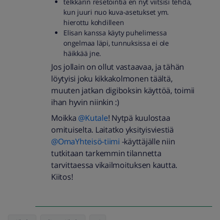
telkkarin resetointia en nyt viitsisi tehdä,
kun juuri nuo kuva-asetukset ym.
hierottu kohdilleen
Elisan kanssa käyty puhelimessa
ongelmaa läpi, tunnuksissa ei ole
häikkää jne.
Jos jollain on ollut vastaavaa, ja tähän
löytyisi joku kikkakolmonen täältä,
muuten jatkan digiboksin käyttöä, toimii
ihan hyvin niinkin :)
Moikka
@Kutale
! Nytpä kuulostaa
omituiselta. Laitatko yksityisviestiä
@OmaYhteisö-tiimi
-käyttäjälle niin
tutkitaan tarkemmin tilannetta
tarvittaessa vikailmoituksen kautta.
Kiitos!