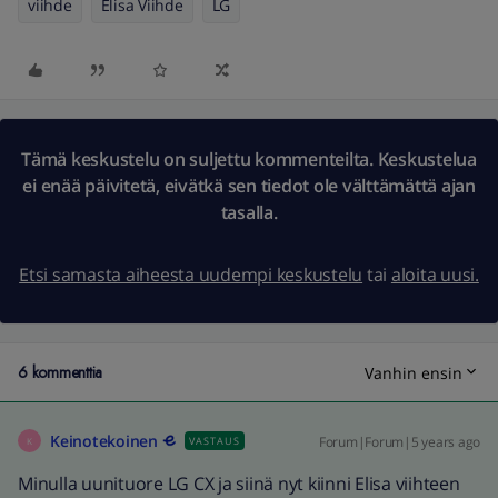
viihde
Elisa Viihde
LG
Tämä keskustelu on suljettu kommenteilta. Keskustelua
ei enää päivitetä, eivätkä sen tiedot ole välttämättä ajan
tasalla.
Etsi samasta aiheesta uudempi keskustelu
tai
aloita uusi.
6 kommenttia
Vanhin ensin
Keinotekoinen
Forum|Forum|5 years ago
VASTAUS
K
Minulla uunituore LG CX ja siinä nyt kiinni Elisa viihteen