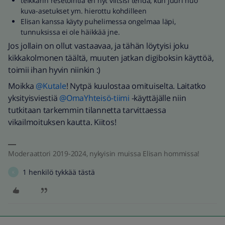
telkkarin resetointia en nyt viitsisi tehdä, kun juuri nuo
kuva-asetukset ym. hierottu kohdilleen
Elisan kanssa käyty puhelimessa ongelmaa läpi,
tunnuksissa ei ole häikkää jne.
Jos jollain on ollut vastaavaa, ja tähän löytyisi joku
kikkakolmonen täältä, muuten jatkan digiboksin käyttöä,
toimii ihan hyvin niinkin :)
Moikka
@Kutale
! Nytpä kuulostaa omituiselta. Laitatko
yksityisviestiä
@OmaYhteisö-tiimi
-käyttäjälle niin
tutkitaan tarkemmin tilannetta tarvittaessa
vikailmoituksen kautta. Kiitos!
Moderaattori 2019-2024, nykyisin muissa Elisan hommissa!
1 henkilö tykkää tästä
K