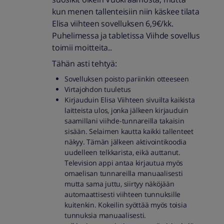
kun menen tallenteisiin niin käskee tilata
Elisa viihteen sovelluksen 6,9€/kk.
Puhelimessa ja tabletissa Viihde sovellus
toimii moitteita..
Tähän asti tehtyä:
Sovelluksen poisto pariinkin otteeseen
Virtajohdon tuuletus
Kirjauduin Elisa Viihteen sivuilta kaikista
laitteista ulos, jonka jälkeen kirjauduin
saamillani viihde-tunnareilla takaisin
sisään. Selaimen kautta kaikki tallenteet
näkyy. Tämän jälkeen aktivointikoodia
uudelleen telkkarista, eikä auttanut.
Television appi antaa kirjautua myös
omaelisan tunnareilla manuaalisesti
mutta sama juttu, siirtyy näköjään
automaattisesti viihteen tunnuksille
kuitenkin. Kokeilin syöttää myös toisia
tunnuksia manuaalisesti.