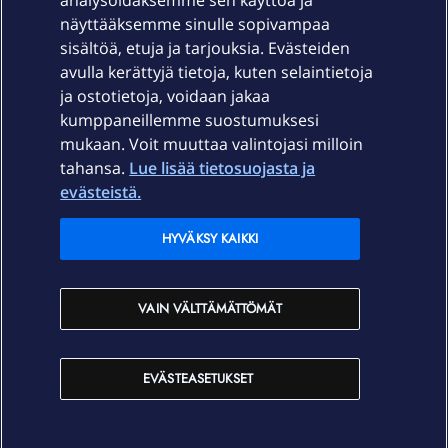
Laitteet & liittymät
analysoidaksemme sen käyttöä ja
näyttääksemme sinulle sopivampaa
sisältöä, etuja ja tarjouksia. Evästeiden
Palvelut
avulla kerättyjä tietoja, kuten selaintietoja
ja ostotietoja, voidaan jakaa
Tuki
kumppaneillemme suostumuksesi
mukaan. Voit muuttaa valintojasi milloin
tahansa.
Lue lisää tietosuojasta ja
Ajankohtaista
evästeistä.
Elisa Oyj
HYVÄKSY KAIKKI
In English
VAIN VÄLTTÄMÄTTÖMÄT
På Svenska
EVÄSTEASETUKSET
Sopimusehdot
Tietosuoja
Saavutettavuus
Evästeasetukset
Tekijänoikeudet © 2026 Elisa Oyj.