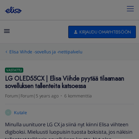
KIRJAUDU OMAYHTEISÖÖN
Elisa Viihde -sovellus ja -nettipalvelu
VASTATTU
LG OLED55CX | Elisa Viihde pyytää tilaamaan
sovelluksen tallenteita katsoessa
Forum|Forum|5 years ago
6 kommenttia
Kutale
K
Minulla uunituore LG CX ja siinä nyt kiinni Elisa viihteen
digiboksi. Mieluusti luopuisin tuosta boksista, jos näkisin