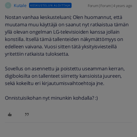
Kutale
Forum|Forum|4 years ago
KESKUSTELUN ALOITTAJA
K
Nostan vanhaa keskusteluani; Olen huomannut, että
muutama muu käyttäjä on saanut nyt ratkaistua tämän
yllä olevan ongelman LG-televisioiden kanssa jollain
konstilla. Itsellä tämä tallenteiden näkymättömyys on
edelleen vaivana. Vuosi sitten tätä yksityisviesteillä
yritettiin ratkaista tuloksetta.
Sovellus on asennettu ja poistettu useamman kerran,
digiboksilta on tallenteet siirretty kansioista juureen,
sekä kokeiltu eri kirjautumisvaihtoehtoja jne.
Onnistuisikohan nyt minunkin kohdalla? :)