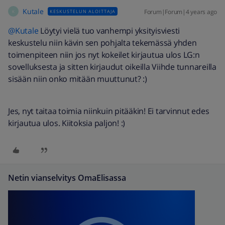
Kutale
Forum|Forum|4 years ago
KESKUSTELUN ALOITTAJA
K
@Kutale
Löytyi vielä tuo vanhempi yksityisviesti
keskustelu niin kävin sen pohjalta tekemässä yhden
toimenpiteen niin jos nyt kokeilet kirjautua ulos LG:n
sovelluksesta ja sitten kirjaudut oikeilla Viihde tunnareilla
sisään niin onko mitään muuttunut? :)
Jes, nyt taitaa toimia niinkuin pitääkin! Ei tarvinnut edes
kirjautua ulos. Kiitoksia paljon! :)
Netin vianselvitys OmaElisassa