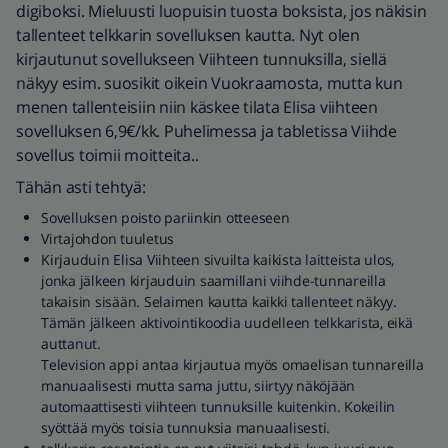
digiboksi. Mieluusti luopuisin tuosta boksista, jos näkisin
tallenteet telkkarin sovelluksen kautta. Nyt olen
kirjautunut sovellukseen Viihteen tunnuksilla, siellä
näkyy esim. suosikit oikein Vuokraamosta, mutta kun
menen tallenteisiin niin käskee tilata Elisa viihteen
sovelluksen 6,9€/kk. Puhelimessa ja tabletissa Viihde
sovellus toimii moitteita..
Tähän asti tehtyä:
Sovelluksen poisto pariinkin otteeseen
Virtajohdon tuuletus
Kirjauduin Elisa Viihteen sivuilta kaikista laitteista ulos,
jonka jälkeen kirjauduin saamillani viihde-tunnareilla
takaisin sisään. Selaimen kautta kaikki tallenteet näkyy.
Tämän jälkeen aktivointikoodia uudelleen telkkarista, eikä
auttanut.
Television appi antaa kirjautua myös omaelisan tunnareilla
manuaalisesti mutta sama juttu, siirtyy näköjään
automaattisesti viihteen tunnuksille kuitenkin. Kokeilin
syöttää myös toisia tunnuksia manuaalisesti.