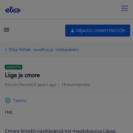
KIRJAUDU OMAYHTEISÖÖN
Elisa Viihde -sovellus ja -nettipalvelu
VASTATTU
Liiga ja cmore
Forum|Forum|6 years ago
18 kommenttia
Teemu
T
Hei.
Cmore ilmoitti näyttävänsä nyt maaliskuussa Liigaa,