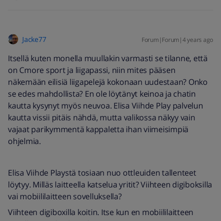
Jacke77
Forum|Forum|4 years ago
Itsellä kuten monella muullakin varmasti se tilanne, että
on Cmore sport ja liigapassi, niin mites pääsen
näkemään eilisiä liigapelejä kokonaan uudestaan? Onko
se edes mahdollista? En ole löytänyt keinoa ja chatin
kautta kysynyt myös neuvoa. Elisa Viihde Play palvelun
kautta vissii pitäis nähdä, mutta valikossa näkyy vain
vajaat parikymmentä kappaletta ihan viimeisimpiä
ohjelmia.
Elisa Viihde Playstä tosiaan nuo ottleuiden tallenteet
löytyy. Milläs laitteella katselua yritit? Viihteen digiboksilla
vai mobiililaitteen sovelluksella?
Viihteen digiboxilla koitin. Itse kun en mobiililaitteen