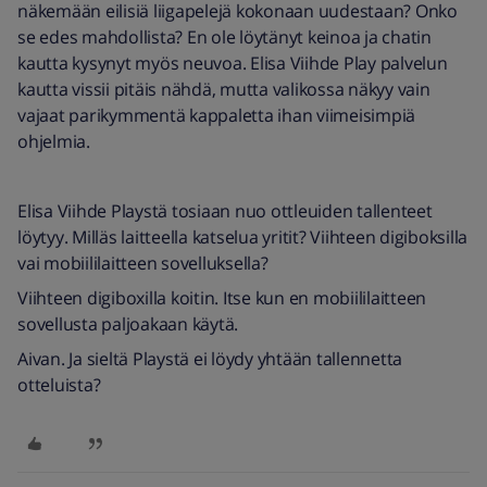
näkemään eilisiä liigapelejä kokonaan uudestaan? Onko
se edes mahdollista? En ole löytänyt keinoa ja chatin
kautta kysynyt myös neuvoa. Elisa Viihde Play palvelun
kautta vissii pitäis nähdä, mutta valikossa näkyy vain
vajaat parikymmentä kappaletta ihan viimeisimpiä
ohjelmia.
Elisa Viihde Playstä tosiaan nuo ottleuiden tallenteet
löytyy. Milläs laitteella katselua yritit? Viihteen digiboksilla
vai mobiililaitteen sovelluksella?
Viihteen digiboxilla koitin. Itse kun en mobiililaitteen
sovellusta paljoakaan käytä.
Aivan. Ja sieltä Playstä ei löydy yhtään tallennetta
otteluista?