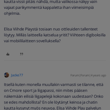
kautta vissii pitäis nähdä, mutta valikossa näkyy vain
vajaat parikymmentä kappaletta ihan viimeisimpiä
ohjelmia.
Elisa Viihde Playstä tosiaan nuo ottleuiden tallenteet
löytyy. Milläs laitteella katselua yritit? Viihteen digiboksilla
vai mobiililaitteen sovelluksella?
Jacke77
Forum|Forum|4 years ago
Itsellä kuten monella muullakin varmasti se tilanne, että
on Cmore sport ja liigapassi, niin mites pääsen
näkemään eilisiä liigapelejä kokonaan uudestaan? Onko
se edes mahdollista? En ole löytänyt keinoa ja chatin
kautta kysynyt myös neuvoa. Elisa Viihde Play palvelun