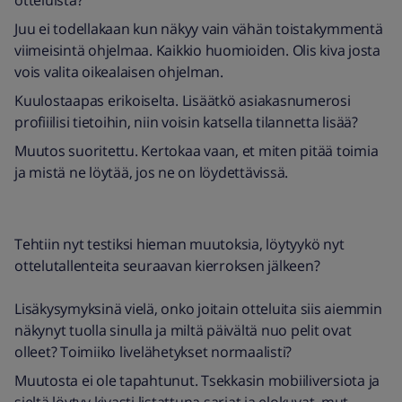
otteluista?
Juu ei todellakaan kun näkyy vain vähän toistakymmentä
viimeisintä ohjelmaa. Kaikkio huomioiden. Olis kiva josta
vois valita oikealaisen ohjelman.
Kuulostaapas erikoiselta. Lisäätkö asiakasnumerosi
profiiilisi tietoihin, niin voisin katsella tilannetta lisää?
Muutos suoritettu. Kertokaa vaan, et miten pitää toimia
ja mistä ne löytää, jos ne on löydettävissä.
Tehtiin nyt testiksi hieman muutoksia, löytyykö nyt
ottelutallenteita seuraavan kierroksen jälkeen?
Lisäkysymyksinä vielä, onko joitain otteluita siis aiemmin
näkynyt tuolla sinulla ja miltä päivältä nuo pelit ovat
olleet? Toimiiko livelähetykset normaalisti?
Muutosta ei ole tapahtunut. Tsekkasin mobiiliversiota ja