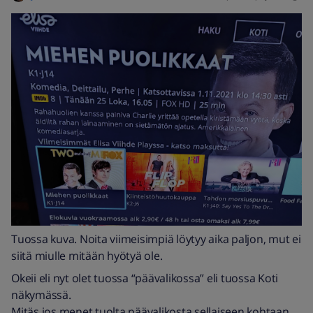
Tuossa kuva. Noita viimeisimpiä löytyy aika paljon, mut ei
siitä miulle mitään hyötyä ole.
Okeii eli nyt olet tuossa “päävalikossa” eli tuossa Koti
näkymässä.
Mitäs jos menet tuolta päävalikosta sellaiseen kohtaan