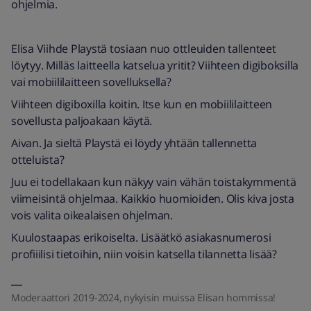
ohjelmia.
Elisa Viihde Playstä tosiaan nuo ottleuiden tallenteet
löytyy. Milläs laitteella katselua yritit? Viihteen digiboksilla
vai mobiililaitteen sovelluksella?
Viihteen digiboxilla koitin. Itse kun en mobiililaitteen
sovellusta paljoakaan käytä.
Aivan. Ja sieltä Playstä ei löydy yhtään tallennetta
otteluista?
Juu ei todellakaan kun näkyy vain vähän toistakymmentä
viimeisintä ohjelmaa. Kaikkio huomioiden. Olis kiva josta
vois valita oikealaisen ohjelman.
Kuulostaapas erikoiselta. Lisäätkö asiakasnumerosi
profiiilisi tietoihin, niin voisin katsella tilannetta lisää?
Moderaattori 2019-2024, nykyisin muissa Elisan hommissa!