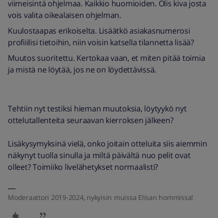
viimeisintä ohjelmaa. Kaikkio huomioiden. Olis kiva josta
vois valita oikealaisen ohjelman.
Kuulostaapas erikoiselta. Lisäätkö asiakasnumerosi
profiiilisi tietoihin, niin voisin katsella tilannetta lisää?
Muutos suoritettu. Kertokaa vaan, et miten pitää toimia
ja mistä ne löytää, jos ne on löydettävissä.
Tehtiin nyt testiksi hieman muutoksia, löytyykö nyt
ottelutallenteita seuraavan kierroksen jälkeen?
Lisäkysymyksinä vielä, onko joitain otteluita siis aiemmin
näkynyt tuolla sinulla ja miltä päivältä nuo pelit ovat
olleet? Toimiiko livelähetykset normaalisti?
Moderaattori 2019-2024, nykyisin muissa Elisan hommissa!