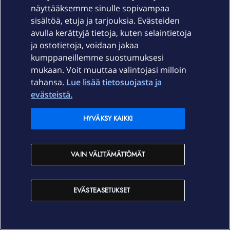
näyttääksemme sinulle sopivampaa
sisältöä, etuja ja tarjouksia. Evästeiden
avulla kerättyjä tietoja, kuten selaintietoja
ja ostotietoja, voidaan jakaa
kumppaneillemme suostumuksesi
mukaan. Voit muuttaa valintojasi milloin
tahansa.
Lue lisää tietosuojasta ja
evästeistä.
HYVÄKSY KAIKKI
OmaYhteisön kuukausikirje kesäkuu 2026
VAIN VÄLTTÄMÄTTÖMÄT
EVÄSTEASETUKSET