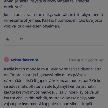
Aivan. Ja sieltä Playstä ei löydy yhtään tallennetta
otteluista?
Juu ei todellakaan kun näkyy vain vähän toistakymmentä
viimeisintä ohjelmaa. Kaikkio huomioiden. Olis kiva josta
vois valita oikealaisen ohjelman.
Keinotekoinen
Forum|Forum|4 years ago
K
Itsellä kuten monella muullakin varmasti se tilanne, että
on Cmore sport ja liigapassi, niin mites pääsen
näkemään eilisiä liigapelejä kokonaan uudestaan? Onko
se edes mahdollista? En ole löytänyt keinoa ja chatin
kautta kysynyt myös neuvoa. Elisa Viihde Play palvelun
kautta vissii pitäis nähdä, mutta valikossa näkyy vain
vajaat parikymmentä kappaletta ihan viimeisimpiä