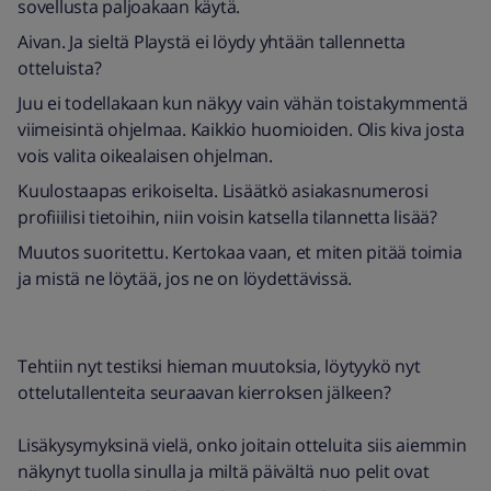
sovellusta paljoakaan käytä.
Aivan. Ja sieltä Playstä ei löydy yhtään tallennetta
otteluista?
Juu ei todellakaan kun näkyy vain vähän toistakymmentä
viimeisintä ohjelmaa. Kaikkio huomioiden. Olis kiva josta
vois valita oikealaisen ohjelman.
Kuulostaapas erikoiselta. Lisäätkö asiakasnumerosi
profiiilisi tietoihin, niin voisin katsella tilannetta lisää?
Muutos suoritettu. Kertokaa vaan, et miten pitää toimia
ja mistä ne löytää, jos ne on löydettävissä.
Tehtiin nyt testiksi hieman muutoksia, löytyykö nyt
ottelutallenteita seuraavan kierroksen jälkeen?
Lisäkysymyksinä vielä, onko joitain otteluita siis aiemmin
näkynyt tuolla sinulla ja miltä päivältä nuo pelit ovat