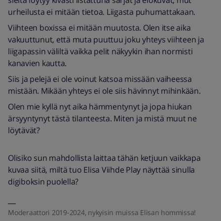
sieltä löytyy kivasti listattuna sarjat ja elokuvat, mut
urheilusta ei mitään tietoa. Liigasta puhumattakaan.
Viihteen boxissa ei mitään muutosta. Olen itse aika
vakuuttunut, että muta puuttuu joku yhteys viihteen ja
liigapassin väliltä vaikka pelit näkyykin ihan normisti
kanavien kautta.
Siis ja pelejä ei ole voinut katsoa missään vaiheessa
mistään. Mikään yhteys ei ole siis hävinnyt mihinkään.
Olen mie kyllä nyt aika hämmentynyt ja jopa hiukan
ärsyyntynyt tästä tilanteesta. Miten ja mistä muut ne
löytävät?
Olisiko sun mahdollista laittaa tähän ketjuun vaikkapa
kuvaa siitä, miltä tuo Elisa Viihde Play näyttää sinulla
digiboksin puolella?
Moderaattori 2019-2024, nykyisin muissa Elisan hommissa!