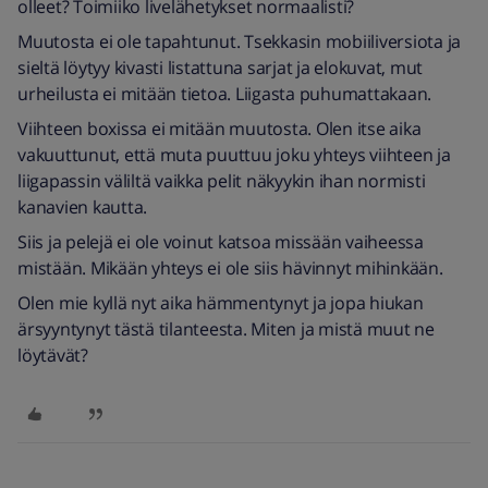
olleet? Toimiiko livelähetykset normaalisti?
Muutosta ei ole tapahtunut. Tsekkasin mobiiliversiota ja
sieltä löytyy kivasti listattuna sarjat ja elokuvat, mut
urheilusta ei mitään tietoa. Liigasta puhumattakaan.
Viihteen boxissa ei mitään muutosta. Olen itse aika
vakuuttunut, että muta puuttuu joku yhteys viihteen ja
liigapassin väliltä vaikka pelit näkyykin ihan normisti
kanavien kautta.
Siis ja pelejä ei ole voinut katsoa missään vaiheessa
mistään. Mikään yhteys ei ole siis hävinnyt mihinkään.
Olen mie kyllä nyt aika hämmentynyt ja jopa hiukan
ärsyyntynyt tästä tilanteesta. Miten ja mistä muut ne
löytävät?