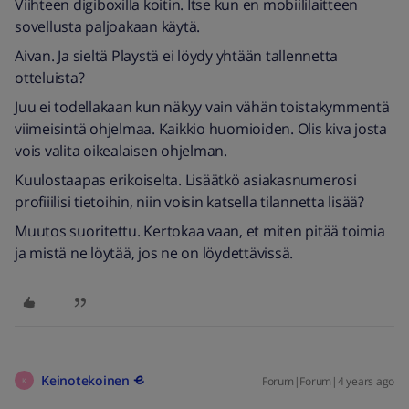
Viihteen digiboxilla koitin. Itse kun en mobiililaitteen
sovellusta paljoakaan käytä.
Aivan. Ja sieltä Playstä ei löydy yhtään tallennetta
otteluista?
Juu ei todellakaan kun näkyy vain vähän toistakymmentä
viimeisintä ohjelmaa. Kaikkio huomioiden. Olis kiva josta
vois valita oikealaisen ohjelman.
Kuulostaapas erikoiselta. Lisäätkö asiakasnumerosi
profiiilisi tietoihin, niin voisin katsella tilannetta lisää?
Muutos suoritettu. Kertokaa vaan, et miten pitää toimia
ja mistä ne löytää, jos ne on löydettävissä.
Keinotekoinen
Forum|Forum|4 years ago
K