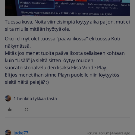
Tuossa kuva. Noita viimeisimpiä löytyy aika paljon, mut ei
siitä miulle mitään hyötyä ole.
Okeii eli nyt olet tuossa “päävalikossa” eli tuossa Koti
näkymässä.
Mitäs jos menet tuolta päävalikosta sellaiseen kohtaan
kuin “Lisää” ja sieltä sitten löytyy muiden
suoratoistopalveluiden lisäksi Elisa Viihde Play.
Eli jos menet ihan sinne Playn puolelle niin löytyykös
sieltä näitä pelejä? :)
1 henkilö tykkää tästä
Jacke77
Forum|Forum|4 years ago