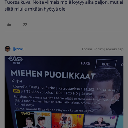
Tuossa kuva. Noita viimeisimpiä löytyy aika paljon, mut ei
siitä miulle mitään hyötyä ole.
JJesseJ
Forum|Forum|4 years ago