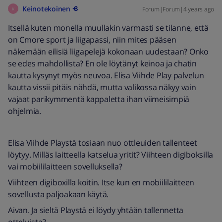
Keinotekoinen
Forum|Forum|4 years ago
K
Itsellä kuten monella muullakin varmasti se tilanne, että
on Cmore sport ja liigapassi, niin mites pääsen
näkemään eilisiä liigapelejä kokonaan uudestaan? Onko
se edes mahdollista? En ole löytänyt keinoa ja chatin
kautta kysynyt myös neuvoa. Elisa Viihde Play palvelun
kautta vissii pitäis nähdä, mutta valikossa näkyy vain
vajaat parikymmentä kappaletta ihan viimeisimpiä
ohjelmia.
Elisa Viihde Playstä tosiaan nuo ottleuiden tallenteet
löytyy. Milläs laitteella katselua yritit? Viihteen digiboksilla
vai mobiililaitteen sovelluksella?
Viihteen digiboxilla koitin. Itse kun en mobiililaitteen
sovellusta paljoakaan käytä.
Aivan. Ja sieltä Playstä ei löydy yhtään tallennetta