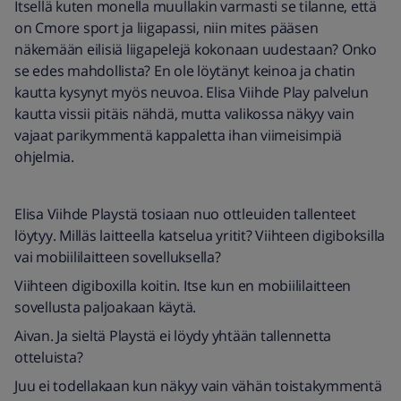
Itsellä kuten monella muullakin varmasti se tilanne, että
on Cmore sport ja liigapassi, niin mites pääsen
näkemään eilisiä liigapelejä kokonaan uudestaan? Onko
se edes mahdollista? En ole löytänyt keinoa ja chatin
kautta kysynyt myös neuvoa. Elisa Viihde Play palvelun
kautta vissii pitäis nähdä, mutta valikossa näkyy vain
vajaat parikymmentä kappaletta ihan viimeisimpiä
ohjelmia.
Elisa Viihde Playstä tosiaan nuo ottleuiden tallenteet
löytyy. Milläs laitteella katselua yritit? Viihteen digiboksilla
vai mobiililaitteen sovelluksella?
Viihteen digiboxilla koitin. Itse kun en mobiililaitteen
sovellusta paljoakaan käytä.
Aivan. Ja sieltä Playstä ei löydy yhtään tallennetta
otteluista?
Juu ei todellakaan kun näkyy vain vähän toistakymmentä