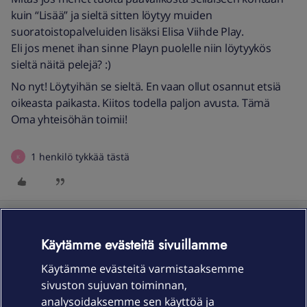
kuin “Lisää” ja sieltä sitten löytyy muiden
suoratoistopalveluiden lisäksi Elisa Viihde Play.
Eli jos menet ihan sinne Playn puolelle niin löytyykös
sieltä näitä pelejä? :)
No nyt! Löytyihän se sieltä. En vaan ollut osannut etsiä
oikeasta paikasta. Kiitos todella paljon avusta. Tämä
Oma yhteisöhän toimii!
1 henkilö tykkää tästä
K
Netin vianselvitys OmaElisassa
Käytämme evästeitä sivuillamme
Käytämme evästeitä varmistaaksemme
sivuston sujuvan toiminnan,
analysoidaksemme sen käyttöä ja