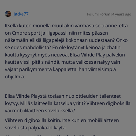
Jacke77
Forum|Forum|4 years ago
Itsellä kuten monella muullakin varmasti se tilanne, että
on Cmore sport ja liigapassi, niin mites pääsen
näkemään eilisiä liigapelejä kokonaan uudestaan? Onko
se edes mahdollista? En ole löytänyt keinoa ja chatin
kautta kysynyt myös neuvoa. Elisa Viihde Play palvelun
kautta vissii pitäis nähdä, mutta valikossa näkyy vain
vajaat parikymmentä kappaletta ihan viimeisimpiä
ohjelmia.
Elisa Viihde Playstä tosiaan nuo ottleuiden tallenteet
löytyy. Milläs laitteella katselua yritit? Viihteen digiboksilla
vai mobiililaitteen sovelluksella?
Viihteen digiboxilla koitin. Itse kun en mobiililaitteen
sovellusta paljoakaan käytä.