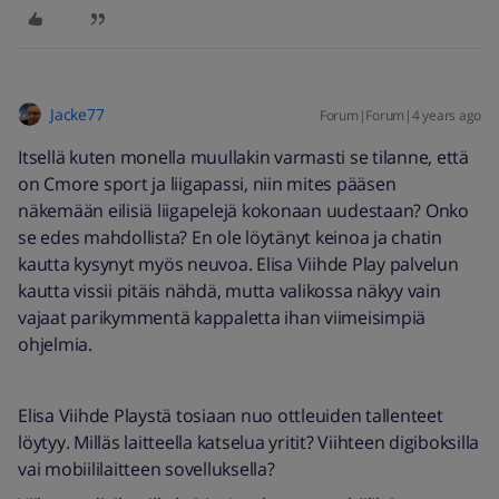
Jacke77
Forum|Forum|4 years ago
Itsellä kuten monella muullakin varmasti se tilanne, että
on Cmore sport ja liigapassi, niin mites pääsen
näkemään eilisiä liigapelejä kokonaan uudestaan? Onko
se edes mahdollista? En ole löytänyt keinoa ja chatin
kautta kysynyt myös neuvoa. Elisa Viihde Play palvelun
kautta vissii pitäis nähdä, mutta valikossa näkyy vain
vajaat parikymmentä kappaletta ihan viimeisimpiä
ohjelmia.
Elisa Viihde Playstä tosiaan nuo ottleuiden tallenteet
löytyy. Milläs laitteella katselua yritit? Viihteen digiboksilla
vai mobiililaitteen sovelluksella?