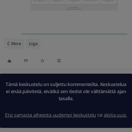
C More
Liiga
Tämä keskustelu on suljettu kommenteilta. Keskustelua
ei enää päivitetä, eivätkä sen tiedot ole välttämättä ajan
tasalla.
Etsi samasta aiheesta uudempi keskustelu
tai
aloita uusi.