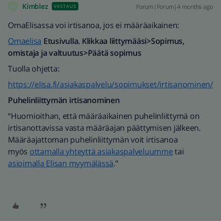
Kimblez
Forum|Forum|4 months ago
VASTAUS
K
OmaElisassa voi irtisanoa, jos ei määräaikainen:
Omaelisa
Etusivulla. Klikkaa liittymääsi>Sopimus,
omistaja ja valtuutus>Päätä sopimus
Tuolla ohjetta:
https://elisa.fi/asiakaspalvelu/sopimukset/irtisanominen/
Puhelinliittymän irtisanominen
“Huomioithan, että määräaikainen puhelinliittymä on
irtisanottavissa vasta määräajan päättymisen jälkeen.
Määräajattoman puhelinliittymän voit irtisanoa
myös
ottamalla yhteyttä asiakaspalveluumme
tai
asioimalla Elisan myymälässä
.”