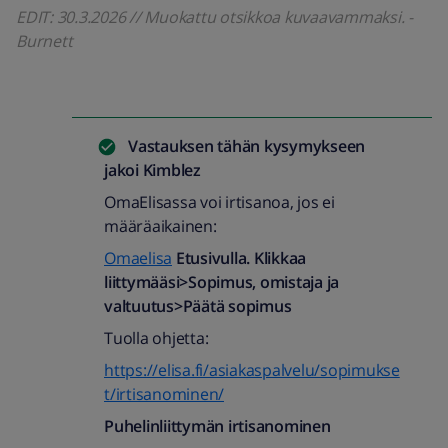
EDIT: 30.3.2026 // Muokattu otsikkoa kuvaavammaksi. -
Burnett
Vastauksen tähän kysymykseen
jakoi
Kimblez
OmaElisassa voi irtisanoa, jos ei
määräaikainen:
Omaelisa
Etusivulla. Klikkaa
liittymääsi>Sopimus, omistaja ja
valtuutus>Päätä sopimus
Tuolla ohjetta:
https://elisa.fi/asiakaspalvelu/sopimukse
t/irtisanominen/
Puhelinliittymän irtisanominen