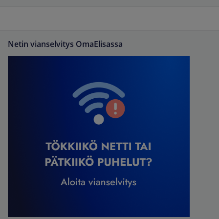
Netin vianselvitys OmaElisassa