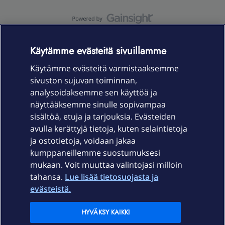
OmaYhteisö-käyttöehdot
Accessibility statement
Käytämme evästeitä sivuillamme
Käytämme evästeitä varmistaaksemme
sivuston sujuvan toiminnan,
Laitteet & liittymät
analysoidaksemme sen käyttöä ja
näyttääksemme sinulle sopivampaa
sisältöä, etuja ja tarjouksia. Evästeiden
Palvelut
avulla kerättyjä tietoja, kuten selaintietoja
ja ostotietoja, voidaan jakaa
Tuki
kumppaneillemme suostumuksesi
mukaan. Voit muuttaa valintojasi milloin
tahansa.
Lue lisää tietosuojasta ja
Ajankohtaista
evästeistä.
Elisa Oyj
HYVÄKSY KAIKKI