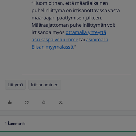
“Huomioithan, että määräaikainen
puhelinliittymä on irtisanottavissa vasta
määräajan päättymisen jälkeen.
Määräajattoman puhelinliittymän voit
irtisanoa myös
ottamalla yhteyttä
asiakaspalveluumme
tai
asioimalla
Elisan myymälässä
.”
Liittymä
Irtisanominen
1 kommentti