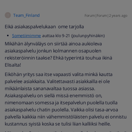
Team_Finland
Forum|Forum|2 years ago
T
Eikä asiakaspalvelukaan ome tarjolla
Sometiimimme
auttaa klo 9-21 (joulunpyhinäkin)
Mikähän älynväläys on siirtää ainoa aukioleva
asiakaspalvelu jonkun kolmannen osapuolen
rekisteröinnin taakse? Ehkä typerintä touhua ikinä
Elisalta!
Eiköhän yritys saa itse vapaasti valita minkä kautta
palvelee asiakkaita. Valitettavasti asiakkailla ei ole
mikäänlaista sananavaltaa tuossa asiassa.
Asiakaspalvelu on siellä missä enemmistö on,
nimenomaan somessa ja itsepalvelun puolella tuolla
asiakaspalvelu chatin puolella. Vaikka olisi tasa-arvoa
palvella kaikkia niin vähemmistöläisten palvelu ei onnistu
kustannus syistä koska se tulisi liian kalliiksi heille.