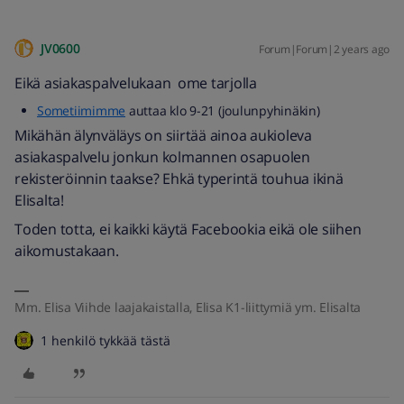
JV0600
Forum|Forum|2 years ago
Eikä asiakaspalvelukaan ome tarjolla
Sometiimimme
auttaa klo 9-21 (joulunpyhinäkin)
Mikähän älynväläys on siirtää ainoa aukioleva
asiakaspalvelu jonkun kolmannen osapuolen
rekisteröinnin taakse? Ehkä typerintä touhua ikinä
Elisalta!
Toden totta, ei kaikki käytä Facebookia eikä ole siihen
aikomustakaan.
Mm. Elisa Viihde laajakaistalla, Elisa K1-liittymiä ym. Elisalta
1 henkilö tykkää tästä