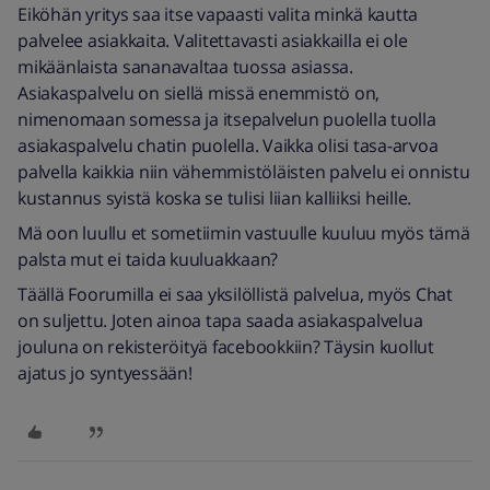
Eiköhän yritys saa itse vapaasti valita minkä kautta
palvelee asiakkaita. Valitettavasti asiakkailla ei ole
mikäänlaista sananavaltaa tuossa asiassa.
Asiakaspalvelu on siellä missä enemmistö on,
nimenomaan somessa ja itsepalvelun puolella tuolla
asiakaspalvelu chatin puolella. Vaikka olisi tasa-arvoa
palvella kaikkia niin vähemmistöläisten palvelu ei onnistu
kustannus syistä koska se tulisi liian kalliiksi heille.
Mä oon luullu et sometiimin vastuulle kuuluu myös tämä
palsta mut ei taida kuuluakkaan?
Täällä Foorumilla ei saa yksilöllistä palvelua, myös Chat
on suljettu. Joten ainoa tapa saada asiakaspalvelua
jouluna on rekisteröityä facebookkiin? Täysin kuollut
ajatus jo syntyessään!