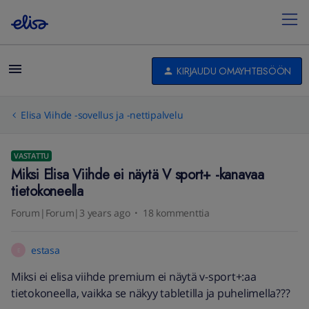
KIRJAUDU OMAYHTEISÖÖN
Elisa Viihde -sovellus ja -nettipalvelu
VASTATTU
Miksi Elisa Viihde ei näytä V sport+ -kanavaa
tietokoneella
Forum|Forum|3 years ago
18 kommenttia
estasa
E
Miksi ei elisa viihde premium ei näytä v-sport+:aa
tietokoneella, vaikka se näkyy tabletilla ja puhelimella???