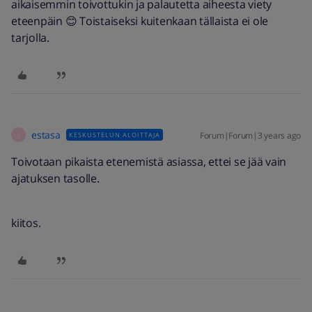
aikaisemmin toivottukin ja palautetta aiheesta viety
eteenpäin 😊 Toistaiseksi kuitenkaan tällaista ei ole
tarjolla.
estasa
Forum|Forum|3 years ago
KESKUSTELUN ALOITTAJA
E
Toivotaan pikaista etenemistä asiassa, ettei se jää vain
ajatuksen tasolle.
kiitos.