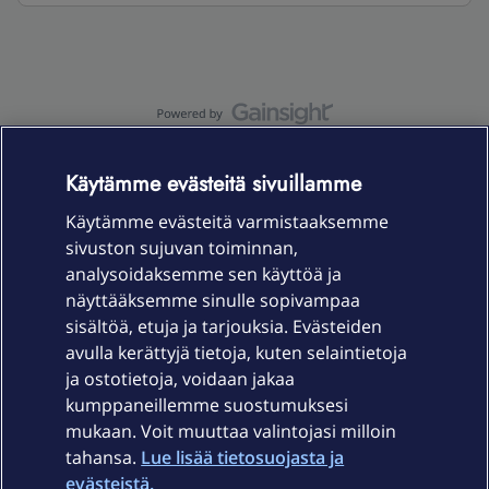
OmaYhteisö-käyttöehdot
Accessibility statement
Käytämme evästeitä sivuillamme
Käytämme evästeitä varmistaaksemme
sivuston sujuvan toiminnan,
Laitteet & liittymät
analysoidaksemme sen käyttöä ja
näyttääksemme sinulle sopivampaa
sisältöä, etuja ja tarjouksia. Evästeiden
Palvelut
avulla kerättyjä tietoja, kuten selaintietoja
ja ostotietoja, voidaan jakaa
Tuki
kumppaneillemme suostumuksesi
mukaan. Voit muuttaa valintojasi milloin
tahansa.
Lue lisää tietosuojasta ja
Ajankohtaista
evästeistä.