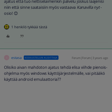
ajatus että tuo nettiselaimenkin palvelu joskus laajenisi
niin että sinne saataisiin myös vastaava
Kanavilla nyt
-
osio! 😊
1 henkilö tykkää tästä
estasa
Forum|Forum|3 years ago
KESKUSTELUN ALOITTAJA
E
Olisiko aivan mahdoton ajatus tehdä elisa viihde pienois-
ohjelma myös windows käyttöjärjestelmälle, vai pitääkö
käyttää android emulaattoria??