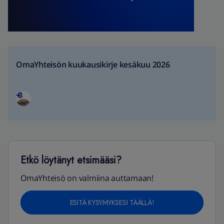
OmaYhteisön kuukausikirje kesäkuu 2026
Etkö löytänyt etsimääsi?
OmaYhteisö on valmiina auttamaan!
ESITÄ KYSYMYKSESI TÄÄLLÄ!