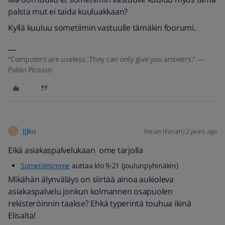
palsta mut ei taida kuuluakkaan?
Kyllä kuuluu sometiimin vastuulle tämäkin foorumi.
“Computers are useless. They can only give you answers.” ―
Pablo Picasso
JJJku
Forum|Forum|2 years ago
J
Eikä asiakaspalvelukaan ome tarjolla
Sometiimimme
auttaa klo 9-21 (joulunpyhinäkin)
Mikähän älynväläys on siirtää ainoa aukioleva
asiakaspalvelu jonkun kolmannen osapuolen
rekisteröinnin taakse? Ehkä typerintä touhua ikinä
Elisalta!