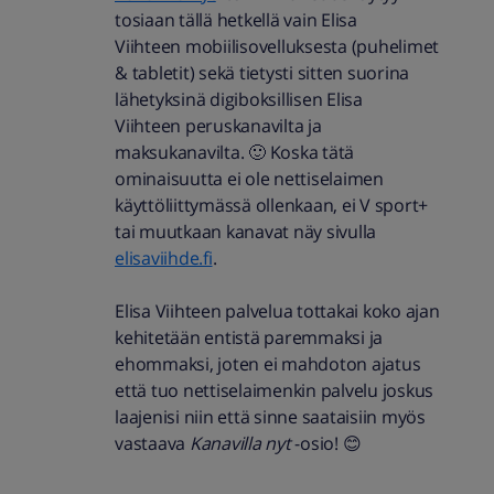
tosiaan tällä hetkellä vain Elisa
Viihteen mobiilisovelluksesta (puhelimet
& tabletit) sekä tietysti sitten suorina
lähetyksinä digiboksillisen Elisa
Viihteen peruskanavilta ja
m
aksukanavilta.
🙂 Koska tätä
ominaisuutta ei ole nettiselaimen
käyttöliittymässä ollenkaan, ei V sport+
tai muutkaan kanavat näy sivulla
elisaviihde.fi
.
Elisa Viihteen palvelua tottakai koko ajan
kehitetään entistä paremmaksi ja
ehommaksi, joten ei mahdoton ajatus
että tuo nettiselaimenkin palvelu joskus
laajenisi niin että sinne saataisiin myös
vastaava
Kanavilla nyt
-osio! 😊