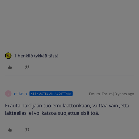
1 henkilö tykkää tästä
estasa
Forum|Forum|3 years ago
KESKUSTELUN ALOITTAJA
E
Ei auta näköjään tuo emulaattorikaan, väittää vain ,että
laitteellasi ei voi katsoa suojattua sisältöä.