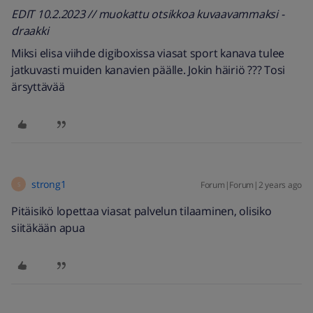
EDIT 10.2.2023 // muokattu otsikkoa kuvaavammaksi -
draakki
Miksi elisa viihde digiboxissa viasat sport kanava tulee
jatkuvasti muiden kanavien päälle. Jokin häiriö ??? Tosi
ärsyttävää
strong1
Forum|Forum|2 years ago
S
Pitäisikö lopettaa viasat palvelun tilaaminen, olisiko
siitäkään apua