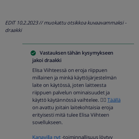
EDIT 10.2.2023 // muokattu otsikkoa kuvaavammaksi -
draakki
Vastauksen tähän kysymykseen
jakoi
draakki
Elisa Viihteessä on eroja riippuen
millainen ja minkä käyttöjärjestelmän
laite on käytössä, joten laitteesta
riippuen palvelun ominaisuudet ja
käyttö käytännössä vaihtelee. 👍🏼
Täällä
on avattu joitain laitekohtaisia eroja
erityisesti mitä tulee Elisa Viihteen
sovellukseen.
Kanavilla nyt
-toiminnallisuus löytyy