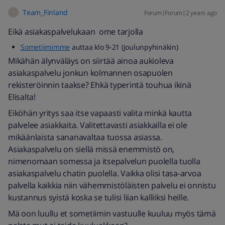
Team_Finland
Forum|Forum|2 years ago
T
Eikä asiakaspalvelukaan ome tarjolla
Sometiimimme
auttaa klo 9-21 (joulunpyhinäkin)
Mikähän älynväläys on siirtää ainoa aukioleva
asiakaspalvelu jonkun kolmannen osapuolen
rekisteröinnin taakse? Ehkä typerintä touhua ikinä
Elisalta!
Eiköhän yritys saa itse vapaasti valita minkä kautta
palvelee asiakkaita. Valitettavasti asiakkailla ei ole
mikäänlaista sananavaltaa tuossa asiassa.
Asiakaspalvelu on siellä missä enemmistö on,
nimenomaan somessa ja itsepalvelun puolella tuolla
asiakaspalvelu chatin puolella. Vaikka olisi tasa-arvoa
palvella kaikkia niin vähemmistöläisten palvelu ei onnistu
kustannus syistä koska se tulisi liian kalliiksi heille.
Mä oon luullu et sometiimin vastuulle kuuluu myös tämä