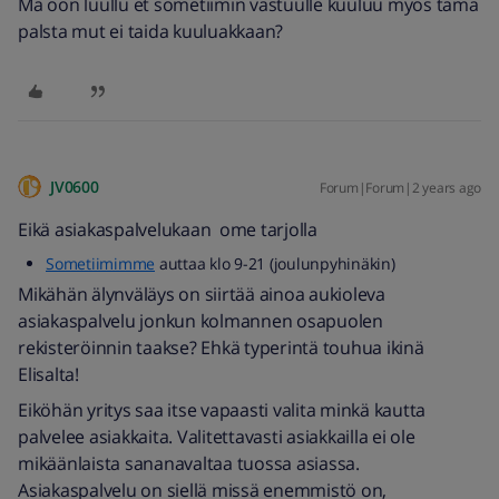
Mä oon luullu et sometiimin vastuulle kuuluu myös tämä
palsta mut ei taida kuuluakkaan?
JV0600
Forum|Forum|2 years ago
Eikä asiakaspalvelukaan ome tarjolla
Sometiimimme
auttaa klo 9-21 (joulunpyhinäkin)
Mikähän älynväläys on siirtää ainoa aukioleva
asiakaspalvelu jonkun kolmannen osapuolen
rekisteröinnin taakse? Ehkä typerintä touhua ikinä
Elisalta!
Eiköhän yritys saa itse vapaasti valita minkä kautta
palvelee asiakkaita. Valitettavasti asiakkailla ei ole
mikäänlaista sananavaltaa tuossa asiassa.
Asiakaspalvelu on siellä missä enemmistö on,