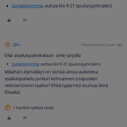
Sometiimimme
auttaa klo 9-21 (joulunpyhinäkin)
JJJku
Forum|Forum|2 years ago
J
Eikä asiakaspalvelukaan ome tarjolla
Sometiimimme
auttaa klo 9-21 (joulunpyhinäkin)
Mikähän älynväläys on siirtää ainoa aukioleva
asiakaspalvelu jonkun kolmannen osapuolen
rekisteröinnin taakse? Ehkä typerintä touhua ikinä
Elisalta!
1 henkilö tykkää tästä