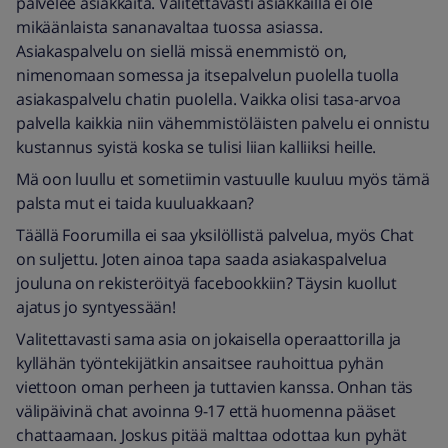
palvelee asiakkaita. Valitettavasti asiakkailla ei ole
mikäänlaista sananavaltaa tuossa asiassa.
Asiakaspalvelu on siellä missä enemmistö on,
nimenomaan somessa ja itsepalvelun puolella tuolla
asiakaspalvelu chatin puolella. Vaikka olisi tasa-arvoa
palvella kaikkia niin vähemmistöläisten palvelu ei onnistu
kustannus syistä koska se tulisi liian kalliiksi heille.
Mä oon luullu et sometiimin vastuulle kuuluu myös tämä
palsta mut ei taida kuuluakkaan?
Täällä Foorumilla ei saa yksilöllistä palvelua, myös Chat
on suljettu. Joten ainoa tapa saada asiakaspalvelua
jouluna on rekisteröityä facebookkiin? Täysin kuollut
ajatus jo syntyessään!
Valitettavasti sama asia on jokaisella operaattorilla ja
kyllähän työntekijätkin ansaitsee rauhoittua pyhän
viettoon oman perheen ja tuttavien kanssa. Onhan täs
välipäivinä chat avoinna 9-17 että huomenna pääset
chattaamaan. Joskus pitää malttaa odottaa kun pyhät