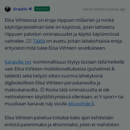
draakki
Forum|Forum|3 years ago
VASTAUS
Elisa Viihteessä on eroja riippuen millainen ja minkä
käyttöjärjestelmän laite on käytössä, joten laitteesta
riippuen palvelun ominaisuudet ja käyttö käytännössä
vaihtelee. 👍🏼
Täällä
on avattu joitain laitekohtaisia eroja
erityisesti mitä tulee Elisa Viihteen sovellukseen.
Kanavilla nyt
-toiminnallisuus löytyy tosiaan tällä hetkellä
vain Elisa Viihteen mobiilisovelluksesta (puhelimet &
tabletit) sekä tietysti sitten suorina lähetyksinä
digiboksillisen Elisa Viihteen peruskanavilta ja
m
aksukanavilta.
🙂 Koska tätä ominaisuutta ei ole
nettiselaimen käyttöliittymässä ollenkaan, ei V sport+ tai
muutkaan kanavat näy sivulla
elisaviihde.fi
.
Elisa Viihteen palvelua tottakai koko ajan kehitetään
entistä paremmaksi ja ehommaksi, joten ei mahdoton