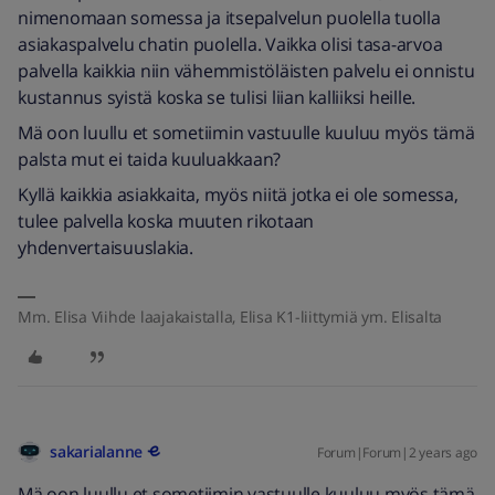
nimenomaan somessa ja itsepalvelun puolella tuolla
asiakaspalvelu chatin puolella. Vaikka olisi tasa-arvoa
palvella kaikkia niin vähemmistöläisten palvelu ei onnistu
kustannus syistä koska se tulisi liian kalliiksi heille.
Mä oon luullu et sometiimin vastuulle kuuluu myös tämä
palsta mut ei taida kuuluakkaan?
Kyllä kaikkia asiakkaita, myös niitä jotka ei ole somessa,
tulee palvella koska muuten rikotaan
yhdenvertaisuuslakia.
Mm. Elisa Viihde laajakaistalla, Elisa K1-liittymiä ym. Elisalta
sakarialanne
Forum|Forum|2 years ago
Mä oon luullu et sometiimin vastuulle kuuluu myös tämä