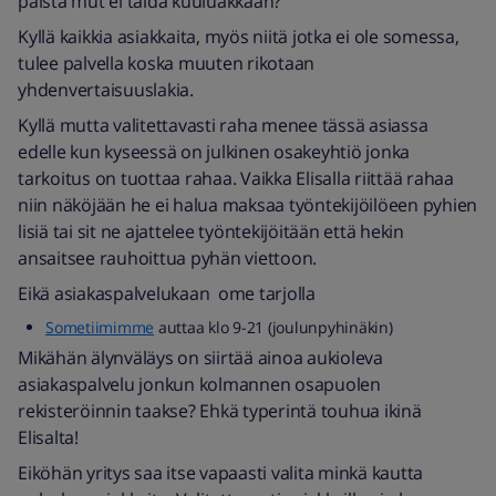
palsta mut ei taida kuuluakkaan?
Kyllä kaikkia asiakkaita, myös niitä jotka ei ole somessa,
tulee palvella koska muuten rikotaan
yhdenvertaisuuslakia.
Kyllä mutta valitettavasti raha menee tässä asiassa
edelle kun kyseessä on julkinen osakeyhtiö jonka
tarkoitus on tuottaa rahaa. Vaikka Elisalla riittää rahaa
niin näköjään he ei halua maksaa työntekijöilöeen pyhien
lisiä tai sit ne ajattelee työntekijöitään että hekin
ansaitsee rauhoittua pyhän viettoon.
Eikä asiakaspalvelukaan ome tarjolla
Sometiimimme
auttaa klo 9-21 (joulunpyhinäkin)
Mikähän älynväläys on siirtää ainoa aukioleva
asiakaspalvelu jonkun kolmannen osapuolen
rekisteröinnin taakse? Ehkä typerintä touhua ikinä
Elisalta!
Eiköhän yritys saa itse vapaasti valita minkä kautta